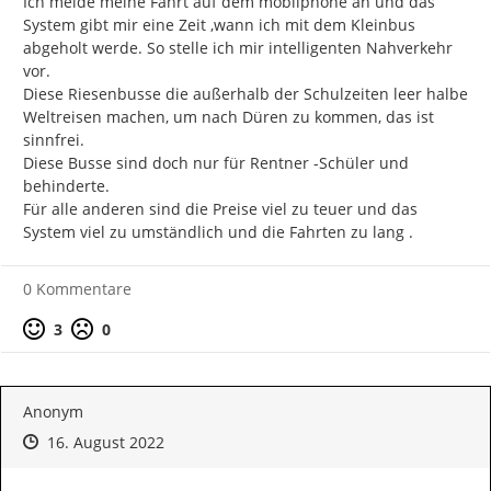
Ich melde meine Fahrt auf dem mobilphone an und das 
System gibt mir eine Zeit ,wann ich mit dem Kleinbus 
abgeholt werde. So stelle ich mir intelligenten Nahverkehr 
vor.

Diese Riesenbusse die außerhalb der Schulzeiten leer halbe 
Weltreisen machen, um nach Düren zu kommen, das ist 
sinnfrei.

Diese Busse sind doch nur für Rentner -Schüler und 
behinderte.

Für alle anderen sind die Preise viel zu teuer und das 
System viel zu umständlich und die Fahrten zu lang .
0 Kommentare
Positive Bewertung
Negative Bewertung
3
0
Anonym
Zeitpunkt des Erstellens
Zeitpunkt des Erstellens
Zur Äußerung
16. August 2022