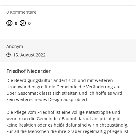
0 Kommentare
Positive Bewertung
Negative Bewertung
0
0
Anonym
Zeitpunkt des Erstellens
Zeitpunkt des Erstellens
Zur Äußerung
15. August 2022
Friedhof Niederzier
Die Beerdigungskultur ändert sich und mit weiteren 
Urnenwänden greift die Gemeinde die Veränderung auf. 
Über Geschmack lässt sich streiten und ich hoffe es wird 
kein weiteres neues Design ausprobiert.

Die Pflege vom Friedhof ist eine völlige Katastrophe und 
wenn man die Gemeinde / Bauhof darauf anspricht gibt 
keine Reaktion oder es heißt dafür sind wir nicht zuständig. 
Für all die Menschen die ihre Gräber regelmäßig pflegen ist 