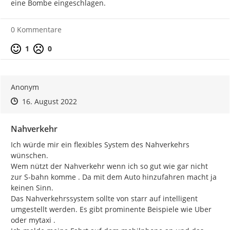
eine Bombe eingeschlagen.
0 Kommentare
Positive Bewertung
Negative Bewertung
1
0
Anonym
Zeitpunkt des Erstellens
Zeitpunkt des Erstellens
Zur Äußerung
16. August 2022
Nahverkehr
Ich würde mir ein flexibles System des Nahverkehrs 
wünschen.

Wem nützt der Nahverkehr wenn ich so gut wie gar nicht 
zur S-bahn komme . Da mit dem Auto hinzufahren macht ja 
keinen Sinn.

Das Nahverkehrssystem sollte von starr auf intelligent 
umgestellt werden. Es gibt prominente Beispiele wie Uber 
oder mytaxi .
