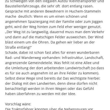
zu schweigen von den illegalen Autos/ Kleintransporter und 
Baustellenfahrzeuge, die sehr oft  dort entlang rasen. 
Gespräche mit anderen Bewohnern in Huchem-Stammeln 
mache  deutlich: Wenn es um einen schönen und 
angenehmen Spaziergang mit der Familie oder zum Joggen 
geht, wird der Weg hinten zum Feld eher weniger genutzt. 
„Der Weg ist zu langweilig, dauernd muss man dem Verkehr 
und dann auf die matschigen Felder ausweichen. Der Wind 
bläst einem um die Ohren. Da gehen wir lieber an der 
Straße entlang!“

Schade, dabei ist schon fast alles für einen wunderbaren 
Rad- und Wanderweg vorhanden: Infrastruktur, Landschaft, 
angrenzende Gemeindeteile. Was fehlt ist eine Allee und 
die Umleitung der dort arbeitenden Landwirtschaft (so dass 
es für sie auch angenehm ist an ihre Felder zu kommen). 
Selbst diese Wege sind bereits da! Das wichtigste hierbei: 
der Dialog mit den Landwirten, denn diese dürfen nicht 
benachteiligt werden in ihren Wegen oder das Gefühl 
haben überfahren zu werden mit der Idee.

Vorschlag wäre:

Die Traktorfahrer könnten über die Nebenspuren vor 