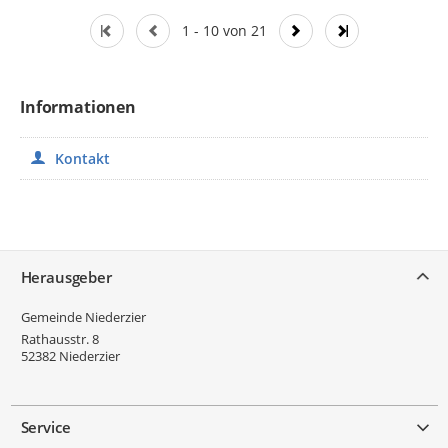
1 - 10 von 21
Informationen
Kontakt
Service
Herausgeber
Gemeinde Niederzier
Rathausstr. 8
52382
Niederzier
Service