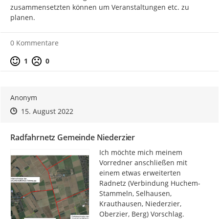
zusammensetzten können um Veranstaltungen etc. zu 
planen.
0 Kommentare
Positive Bewertung
Negative Bewertung
1
0
Anonym
Zeitpunkt des Erstellens
Zeitpunkt des Erstellens
Zur Äußerung
15. August 2022
Radfahrnetz Gemeinde Niederzier
Ich möchte mich meinem 
Vorredner anschließen mit 
einem etwas erweiterten 
Radnetz (Verbindung Huchem-
Stammeln, Selhausen, 
Krauthausen, Niederzier, 
Oberzier, Berg) Vorschlag.
