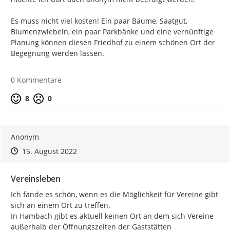
Es muss nicht viel kosten! Ein paar Bäume, Saatgut, 
Blumenzwiebeln, ein paar Parkbänke und eine vernünftige 
Planung können diesen Friedhof zu einem schönen Ort der 
Begegnung werden lassen.
0 Kommentare
Positive Bewertung
Negative Bewertung
8
0
Anonym
Zeitpunkt des Erstellens
Zeitpunkt des Erstellens
Zur Äußerung
15. August 2022
Vereinsleben
Ich fände es schön, wenn es die Möglichkeit für Vereine gibt 
sich an einem Ort zu treffen.

In Hambach gibt es aktuell keinen Ort an dem sich Vereine 
außerhalb der Öffnungszeiten der Gaststätten 