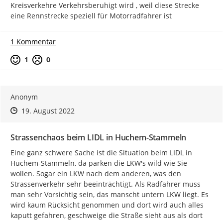
Kreisverkehre Verkehrsberuhigt wird , weil diese Strecke 
eine Rennstrecke speziell für Motorradfahrer ist
1 Kommentar
Positive Bewertung
Negative Bewertung
1
0
Anonym
Zeitpunkt des Erstellens
Zeitpunkt des Erstellens
Zur Äußerung
19. August 2022
Strassenchaos beim LIDL in Huchem-Stammeln
Eine ganz schwere Sache ist die Situation beim LIDL in 
Huchem-Stammeln, da parken die LKW's wild wie Sie 
wollen. Sogar ein LKW nach dem anderen, was den 
Strassenverkehr sehr beeinträchtigt. Als Radfahrer muss 
man sehr Vorsichtig sein, das manscht untern LKW liegt. Es 
wird kaum Rücksicht genommen und dort wird auch alles 
kaputt gefahren, geschweige die Straße sieht aus als dort 