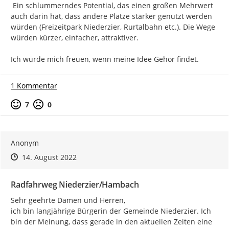
 Ein schlummerndes Potential, das einen großen Mehrwert 
auch darin hat, dass andere Plätze stärker genutzt werden 
würden (Freizeitpark Niederzier, Rurtalbahn etc.). Die Wege 
würden kürzer, einfacher, attraktiver.

Ich würde mich freuen, wenn meine Idee Gehör findet.
1 Kommentar
Positive Bewertung
Negative Bewertung
7
0
Anonym
Zeitpunkt des Erstellens
Zeitpunkt des Erstellens
Zur Äußerung
14. August 2022
Radfahrweg Niederzier/Hambach
Sehr geehrte Damen und Herren,

ich bin langjährige Bürgerin der Gemeinde Niederzier. Ich 
bin der Meinung, dass gerade in den aktuellen Zeiten eine 