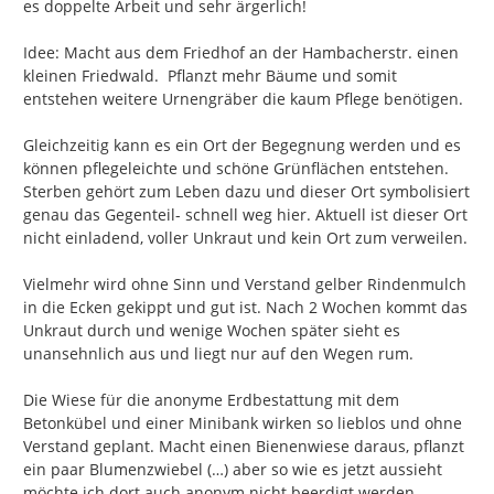
es doppelte Arbeit und sehr ärgerlich!

Idee: Macht aus dem Friedhof an der Hambacherstr. einen 
kleinen Friedwald.  Pflanzt mehr Bäume und somit 
entstehen weitere Urnengräber die kaum Pflege benötigen.

Gleichzeitig kann es ein Ort der Begegnung werden und es 
können pflegeleichte und schöne Grünflächen entstehen. 
Sterben gehört zum Leben dazu und dieser Ort symbolisiert 
genau das Gegenteil- schnell weg hier. Aktuell ist dieser Ort 
nicht einladend, voller Unkraut und kein Ort zum verweilen.

Vielmehr wird ohne Sinn und Verstand gelber Rindenmulch 
in die Ecken gekippt und gut ist. Nach 2 Wochen kommt das 
Unkraut durch und wenige Wochen später sieht es 
unansehnlich aus und liegt nur auf den Wegen rum.

Die Wiese für die anonyme Erdbestattung mit dem 
Betonkübel und einer Minibank wirken so lieblos und ohne 
Verstand geplant. Macht einen Bienenwiese daraus, pflanzt 
ein paar Blumenzwiebel (…) aber so wie es jetzt aussieht 
möchte ich dort auch anonym nicht beerdigt werden.
