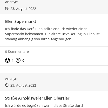
Anonym
Zeitpunkt des Erstellens
Zeitpunkt des Erstellens
Zur Äußerung
23. August 2022
Ellen Supermarkt
Ich finde das Dorf Ellen sollte endlich wieder einen 
Supermarkt bekommen. Die ältere Bevölkerung in Ellen ist 
ständig abhängig von ihren Angehörigen
0 Kommentare
Positive Bewertung
Negative Bewertung
1
0
Anonym
Zeitpunkt des Erstellens
Zeitpunkt des Erstellens
Zur Äußerung
23. August 2022
Straße Arnoldsweiler Ellen Oberzier
Ich würde es begrüßen wenn diese Straße durch 