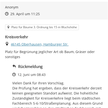
Anonym
Zeitpunkt des Erstellens
Zeitpunkt des Erstellens
Zur Äußerung
29. April um 11:25
Kategorie
Platz für Bäume 3. Ordnung bis 15 m Wuchshöhe
Kreisverkehr
Ort
46145 Oberhausen, Hamburger Str.
Platz für Begrünung jeglicher Art ob Baum, Gräser oder 
sonstiges
Rückmeldung
Zeitpunkt des Erstellens
12. Juni um 08:43
Vielen Dank für Ihren Vorschlag.

Die Prüfung hat ergeben, dass der Kreisverkehr derzeit 
keinen geeigneten Standort aufweist. Die hoheitliche 
Zuständigkeit für Kreisverkehre liegt beim städtischen 
Fachbereich 5-6-10/Straßenplanung. Aus diesem Grund 