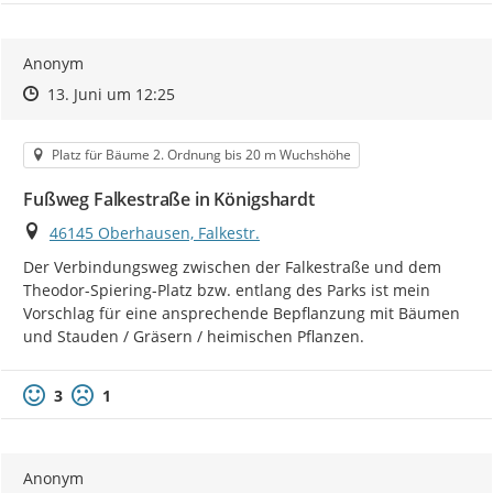
Anonym
Zeitpunkt des Erstellens
Zeitpunkt des Erstellens
Zur Äußerung
13. Juni um 12:25
Kategorie
Platz für Bäume 2. Ordnung bis 20 m Wuchshöhe
Fußweg Falkestraße in Königshardt
Ort
46145 Oberhausen, Falkestr.
Der Verbindungsweg zwischen der Falkestraße und dem 
Theodor-Spiering-Platz bzw. entlang des Parks ist mein 
Vorschlag für eine ansprechende Bepflanzung mit Bäumen 
und Stauden / Gräsern / heimischen Pflanzen.
3
1
Anonym