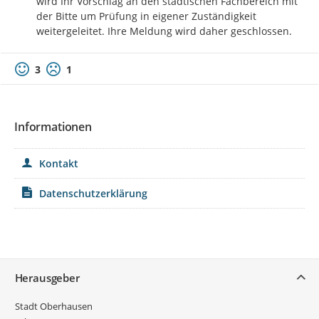
wird Ihr Vorschlag an den städtischen Fachbereich mit 
der Bitte um Prüfung in eigener Zuständigkeit 
weitergeleitet. Ihre Meldung wird daher geschlossen.
3
1
Informationen
Kontakt
Datenschutzerklärung
Service
Herausgeber
Stadt Oberhausen