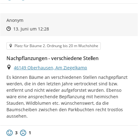
Anonym
Zeitpunkt des Erstellens
Zeitpunkt des Erstellens
Zur Äußerung
13. Juni um 12:28
Kategorie
Platz für Bäume 2. Ordnung bis 20 m Wuchshöhe
Nachpflanzungen - verschiedene Stellen
Ort
46149 Oberhausen, Am Ziegelkamp
Es können Bäume an verschiedenen Stellen nachgepflanzt 
werden, die in den letzten Jahre vertrocknet sind bzw. 
entfernt und nicht wieder aufgeforstet wurden. Ebenso 
wäre eine ansprechende Bepflanzung mit heimischen 
Stauden, Wildblumen etc. wünschenswert, da die 
Baumscheiben zwischen den Parkbuchten recht trostlos 
aussehen.
3
1