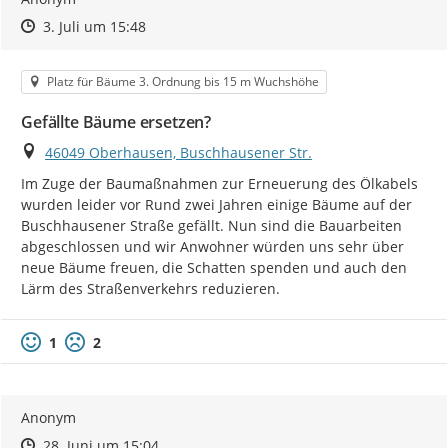
Zeitpunkt des Erstellens
Zeitpunkt des Erstellens
Zur Äußerung
3. Juli um 15:48
Kategorie
Platz für Bäume 3. Ordnung bis 15 m Wuchshöhe
Gefällte Bäume ersetzen?
Ort
46049 Oberhausen, Buschhausener Str.
Im Zuge der Baumaßnahmen zur Erneuerung des Ölkabels 
wurden leider vor Rund zwei Jahren einige Bäume auf der 
Buschhausener Straße gefällt. Nun sind die Bauarbeiten 
abgeschlossen und wir Anwohner würden uns sehr über 
neue Bäume freuen, die Schatten spenden und auch den 
Lärm des Straßenverkehrs reduzieren.
1
2
Anonym
Zeitpunkt des Erstellens
Zeitpunkt des Erstellens
Zur Äußerung
28. Juni um 15:04