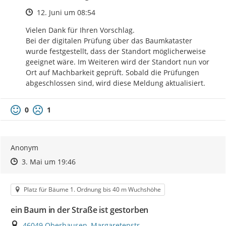
Zeitpunkt des Erstellens
12. Juni um 08:54
Vielen Dank für Ihren Vorschlag.

Bei der digitalen Prüfung über das Baumkataster 
wurde festgestellt, dass der Standort möglicherweise 
geeignet wäre. Im Weiteren wird der Standort nun vor 
Ort auf Machbarkeit geprüft. Sobald die Prüfungen 
abgeschlossen sind, wird diese Meldung aktualisiert.
0
1
Anonym
Zeitpunkt des Erstellens
Zeitpunkt des Erstellens
Zur Äußerung
3. Mai um 19:46
Kategorie
Platz für Bäume 1. Ordnung bis 40 m Wuchshöhe
ein Baum in der Straße ist gestorben
Ort
46049 Oberhausen, Margaretenstr.