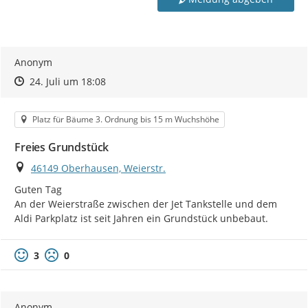
Anonym
Zeitpunkt des Erstellens
Zeitpunkt des Erstellens
Zur Äußerung
24. Juli um 18:08
Kategorie
Platz für Bäume 3. Ordnung bis 15 m Wuchshöhe
Freies Grundstück
Ort
46149 Oberhausen, Weierstr.
Guten Tag

An der Weierstraße zwischen der Jet Tankstelle und dem 
Aldi Parkplatz ist seit Jahren ein Grundstück unbebaut.
3
0
Anonym