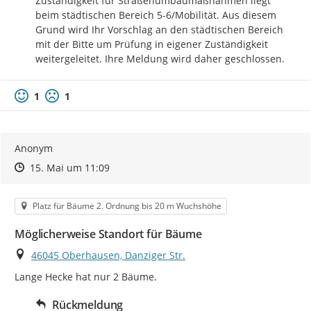
Zuständigkeit für Straßenumbaumaßnahmen liegt 
beim städtischen Bereich 5-6/Mobilität. Aus diesem 
Grund wird Ihr Vorschlag an den städtischen Bereich 
mit der Bitte um Prüfung in eigener Zuständigkeit 
weitergeleitet. Ihre Meldung wird daher geschlossen.
1
1
Anonym
Zeitpunkt des Erstellens
Zeitpunkt des Erstellens
Zur Äußerung
15. Mai um 11:09
Kategorie
Platz für Bäume 2. Ordnung bis 20 m Wuchshöhe
Möglicherweise Standort für Bäume
Ort
46045 Oberhausen, Danziger Str.
Lange Hecke hat nur 2 Bäume.
Rückmeldung