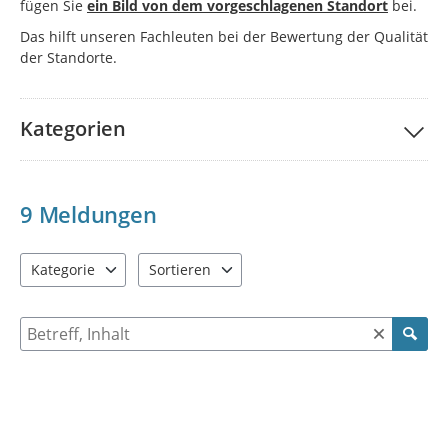
fügen Sie
ein Bild von dem vorgeschlagenen Standort
bei.
Das hilft unseren Fachleuten bei der Bewertung der Qualität
der Standorte.
Kategorien
9
Meldungen
Kategorie
Sortieren
4 Einträge verfügbar. Benutzen Sie "Pfeiltaste oben" und "Pfeil
4 Einträge verfügbar. Benutzen Sie "Pfeiltast
Suche nach Meldungen und Kommentaren