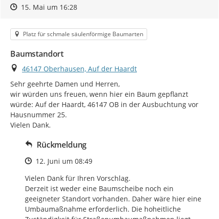
Zeitpunkt des Erstellens
Zeitpunkt des Erstellens
Zur Äußerung
15. Mai um 16:28
Kategorie
Platz für schmale säulenförmige Baumarten
Baumstandort
Ort
46147 Oberhausen, Auf der Haardt
Sehr geehrte Damen und Herren,

wir würden uns freuen, wenn hier ein Baum gepflanzt 
würde: Auf der Haardt, 46147 OB in der Ausbuchtung vor 
Hausnummer 25.

Vielen Dank.
Rückmeldung
Zeitpunkt des Erstellens
12. Juni um 08:49
Vielen Dank für Ihren Vorschlag.

Derzeit ist weder eine Baumscheibe noch ein 
geeigneter Standort vorhanden. Daher wäre hier eine 
Umbaumaßnahme erforderlich. Die hoheitliche 