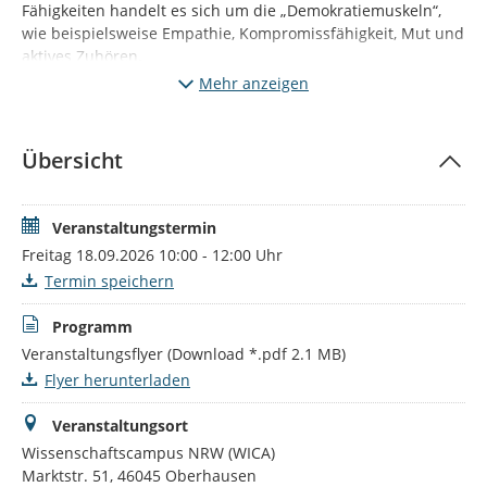
Fähigkeiten handelt es sich um die „Demokratiemuskeln“,
wie beispielsweise Empathie, Kompromissfähigkeit, Mut und
aktives Zuhören.
Mehr anzeigen
Unter der Leitung der Trainerin Linda Lieber werden am 18.
September 2026 zwei der Demokratiemuskeln trainiert.
📅Freitag, 18. September 2026
Übersicht
🕕10:00 – 12:00 Uhr
📍Wissenschaftscampus NRW, Marktstraße 51-55, 46045
Veranstaltungstermin
Oberhausen
Freitag 18.09.2026 10:00 - 12:00 Uhr
Wir freuen uns auf Ihr zahlreiches Kommen und ein aktives
Termin speichern
Training.
Programm
Veranstaltungsflyer
(Download *.pdf 2.1 MB)
Flyer herunterladen
Veranstaltungsort
Wissenschaftscampus NRW (WICA)
Marktstr. 51, 46045 Oberhausen