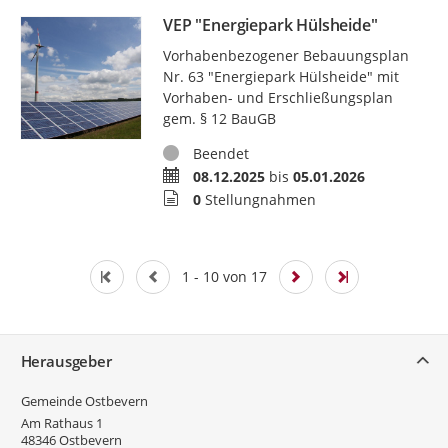
VEP "Energiepark Hülsheide"
Vorhabenbezogener Bebauungsplan
Nr. 63 "Energiepark Hülsheide" mit
Vorhaben- und Erschließungsplan
gem. § 12 BauGB
Status
Beendet
Zeitraum
08.12.2025
bis
05.01.2026
Stellungnahmen
0
Stellungnahmen
1 - 10 von 17
Service
Herausgeber
Gemeinde Ostbevern
Am Rathaus 1
48346
Ostbevern