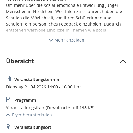
Um mehr über die sozial-emotionale Entwicklung junger
Menschen in Nordrhein-Westfalen zu erfahren, haben die
Schulen die Möglichkeit, von ihren Schülerinnen und
Schülern ein persönliches Feedback einzuholen. Dadurch
entstehen wertvolle Einblicke in Themen wie sozial-
emotionale Entwicklung, Wohlbefinden und Schulkultur.
Mehr anzeigen
Gleichzeitig werden die Beteiligungsmöglichkeiten der
Kinder und Jugendlichen gestärkt und weiter ausgebaut.
In unserer Veranstaltung können Sie im Anschluss an einen
Übersicht
einführenden Vortrag an zwei unterschiedlichen Impulsen
teilnehmen, die schulform- bzw. inhaltsbezogene
Fragestellungen in den Blick nehmen.
Veranstaltungstermin
Dienstag 21.04.2026 14:00 - 16:00 Uhr
Programm
Veranstaltungsflyer
(Download *.pdf 198 KB)
Flyer herunterladen
Veranstaltungsort