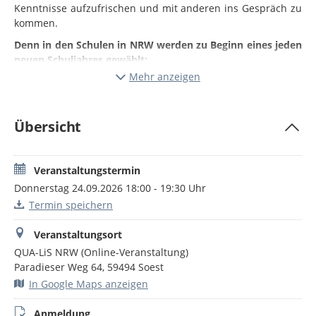
Kenntnisse aufzufrischen und mit anderen ins Gespräch zu
kommen.
Denn in den Schulen in NRW werden zu Beginn eines jeden
neuen Schuljahres gewählt:
Mehr anzeigen
die Vorsitzenden der Mitwirkungsgremien und ihre
Stellvertretungen
sowie die Mitglieder der Schulkonferenz.
Übersicht
Die Supportstelle Weiterbildung der QUA-LiS NRW bietet im
Rahmen des Projektes
„ElternMitWirkung NRW“
in
Zusammenarbeit mit Vertreterinnen und Vertretern der
Veranstaltungstermin
Elternverbände in NRW eine
Online-
Donnerstag 24.09.2026 18:00 - 19:30 Uhr
Informationsveranstaltung für interessierte Eltern und
Termin speichern
Erziehungsberechtigte
an, die sich über die Arbeit in
Gremien informieren möchten.
Veranstaltungsort
Diese 2. Veranstaltung aus der Reihe "Rund um
QUA-LiS NRW (Online-Veranstaltung)
Schulmitwirkung" liefert Informationen rund um die
Paradieser Weg 64, 59494 Soest
Gremienarbeit mit dem Schwerpunkt "Verfahren und
In Google Maps anzeigen
Wahlen". Grundlage ist das
Internetportal
„ElternMitWirkung NRW“
. Sie haben
Anmeldung