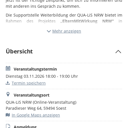
Jetzt ist der richtige Zeitpunkt, um sich
zu informieren und
mit anderen ins Gespräch zu kommen.
Die Supportstelle Weiterbildung der QUA-LiS NRW bietet im
Rahmen des Projektes
„ElternMitWirkung NRW“
in
Zusammenarbeit mit Vertreterinnen und Vertretern der
Mehr anzeigen
Elternverbände in NRW eine
allgemeine Austauschrunde
für interessierte Eltern und Erziehungsberechtigte
an, die
sich über die Arbeit in Gremien informieren möchten.
Übersicht
Diese 3. Veranstaltung aus der Reihe "Rund um
Schulmitwirkung" bietet die Möglichkeit, erfahrenen
Elternvertreterinnen und –vertretern der Verbände Ihre
Veranstaltungstermin
Fragen zu stellen.
Dienstag 03.11.2026 18:00 - 19:00 Uhr
Folgende Elternverbände unterstützen die QUA-LiS NRW bei
Termin speichern
dieser Veranstaltung:
Veranstaltungsort
Elternnetzwerk NRW. Integration miteinander e.V.
http://www.elternnetzwerk-nrw.de/
QUA-LiS NRW (Online-Veranstaltung)
Gemeinnützige Gesellschaft Gesamtschule e.V.,
Paradieser Weg 64, 59494 Soest
Landesverband NRW
http://www.ggg-nrw.de/
In Google Maps anzeigen
Landeselternkonferenz NRW
http://www.lek-nrw.de/
Landeselternschaft Grundschulen NRW
Anmeldung