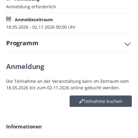
e.V.
https://landeselternschaft-nrw.de/
Anmeldung erforderlich
Landeselternschaft der Gymnasien in NRW e.V.
http://www.le-gymnasien-nrw.de/
Anmeldezeitraum
Landeselternschaft der integrierten Schulen in NRW
18.05.2026 - 02.11.2026 00:00 Uhr
http://www.leis-nrw.de/
Landeselternschaft der Realschulen in NRW e.V.
Programm
http://www.lers.nrw/
Die Veranstaltung ist kostenlos.
Der Meeting-Link wird rechtzeitig zugeschickt.
Anmeldung
Die Teilnahme an der Veranstaltung kann im Zeitraum vom
18.05.2026 bis zum 02.11.2026 online gebucht werden.
Teilnahme buchen
Informationen