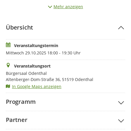
einen kurzen Test. Wer diesen besteht, erhält den
Mehr anzeigen
Ofenführerschein, ein personalisiertes Umweltzertifikat. Der
Rheinisch-Bergische Kreis bietet den Kurs für Bürger:innen
aus dem Kreis kostenfrei an.
Übersicht
Anschließend können sich die Teilnehmenden bei einem
kleinen „Markt der Möglichkeiten“ unter anderem Tipps von
der Gemeinde Odenthal, dem Team EKKO und dem
Veranstaltungstermin
Bergischen Energie- und Ressourcenzentrum/metabolon
Mittwoch 29.10.2025 18:00 - 19:30 Uhr
holen.
Veranstaltungsort
Bürgersaal Odenthal
Altenberger-Dom-Straße 36, 51519 Odenthal
In Google Maps anzeigen
Programm
Partner