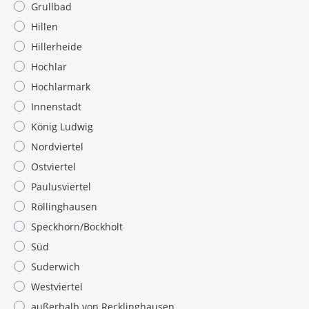
Grullbad
Hillen
Hillerheide
Hochlar
Hochlarmark
Innenstadt
König Ludwig
Nordviertel
Ostviertel
Paulusviertel
Röllinghausen
Speckhorn/Bockholt
Süd
Suderwich
Westviertel
außerhalb von Recklinghausen