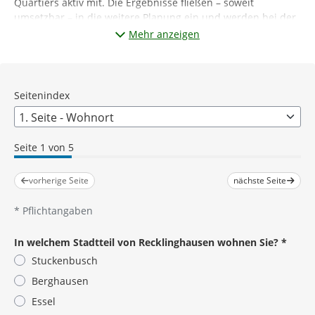
Quartiers aktiv mit. Die Ergebnisse fließen – soweit
umsetzbar – in die weitere Planung ein und werden bei der
Bürgerveranstaltung am 17.06.2026 vor Ort vorgestellt und
Mehr anzeigen
diskutiert.
Seitenindex
Seite 1 von 5
vorherige Seite
nächste Seite
*
Pflichtangaben
In welchem Stadtteil von Recklinghausen wohnen Sie?
*
Stuckenbusch
Berghausen
Essel