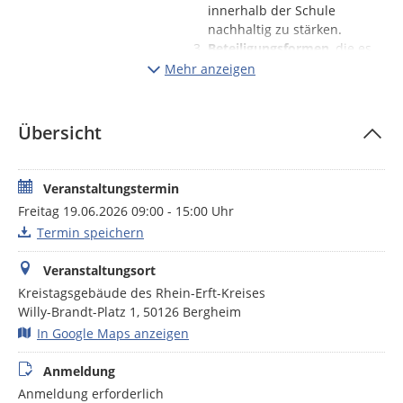
innerhalb der Schule
nachhaltig zu stärken.
Beteiligungsformen
, die es
Schülerinnen, Schülern,
Mehr anzeigen
Eltern und weiteren
schulischen Akteuren
ermöglichen, aktiv an der
Übersicht
Entwicklung und Gestaltung
demokratischer
Kompetenzen teilzunehmen.
Veranstaltungstermin
Freitag 19.06.2026 09:00 - 15:00 Uhr
Im Mittelpunkt der Konferenz stehen fachliche Impulse, ein
großgruppentaugliches Format zum Austausch
Termin speichern
unterschiedlicher Perspektiven und praxisorientierte
Arbeitsphasen zur Entwicklung konkreter Ziele.
Veranstaltungsort
Kreistagsgebäude des Rhein-Erft-Kreises
Willy-Brandt-Platz 1, 50126 Bergheim
In Google Maps anzeigen
Anmeldung
Anmeldung erforderlich