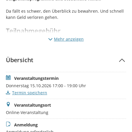
Da fällt es schwer, den Überblick zu bewahren. Und schnell
kann Geld verloren gehen.
Teilnahmegebühr
Mehr anzeigen
Die Teilnahme an diesem Fördermittelworkshop ist
kostenlos.
Eine vorherige Anmeldung über das untenstehende
Übersicht
Formular ist erforderlich.
Ihr Referent
Veranstaltungstermin
Donnerstag 15.10.2026 17:00 - 19:00 Uhr
Wilfried Tönnis, M.A.
Termin speichern
(Institut für Existenzgründungen und
Unternehmensführung)
Veranstaltungsort
Online-Veranstaltung
Anmeldung
Anmeldung erforderlich