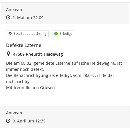
Anonym
Zeitpunkt des Erstellens
Zeitpunkt des Erstellens
Zur Äußerung
2. Mai um 22:09
Kategorie
Status
Straßenbeleuchtung
Erledigt
Defekte Laterne
Ort
47509 Rheurdt, Heideweg
Die am 08.02. gemeldete Laterne auf Höhe Heideweg 46, ist 
immer noch defekt.

Die Benachrichtigung als erledigt, vom 28.04. , ist leider 
nicht richtig.

Mit freundlichen Grüßen
Anonym
Zeitpunkt des Erstellens
Zeitpunkt des Erstellens
Zur Äußerung
9. April um 12:35