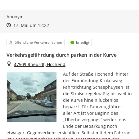
Anonym
Zeitpunkt des Erstellens
Zeitpunkt des Erstellens
Zur Äußerung
17. Mai um 12:22
Kategorie
Status
öffentliche Verkehrsflächen
Erledigt
Verkehrsgefährdung durch parken in der Kurve
Ort
47509 Rheurdt, Hochend
Auf der Straße Hochend  hinter 
der Einmündung Krokusweg 
Fahrtrichtung Schaephuysen ist 
die Straße regelmäßig bis weit in 
die Kurve hinein lückenlos 
beparkt. Für Fahrzeugführer 
aller Art ist vor Beginn des 
„Überholvorgangs“ weder  das 
Ende der Beparkung noch 
etwaiger  Gegenverkehr ersichtlich. Selbst mit dem Fahrrad 