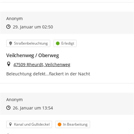
Anonym
Zeitpunkt des Erstellens
Zeitpunkt des Erstellens
Zur Äußerung
29. Januar um 02:50
Kategorie
Status
Straßenbeleuchtung
Erledigt
Veilchenweg / Oberweg
Ort
47509 Rheurdt, Veilchenweg
Beleuchtung defekt...flackert in der Nacht
Anonym
Zeitpunkt des Erstellens
Zeitpunkt des Erstellens
Zur Äußerung
26. Januar um 13:54
Kategorie
Status
Kanal und Gullideckel
In Bearbeitung