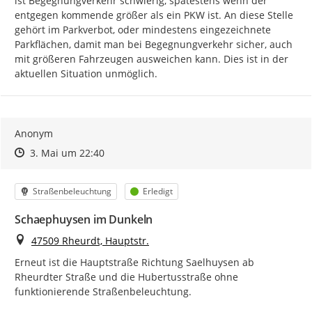
ist Begegnungverkehr schwierig, spätestens wenn der 
entgegen kommende größer als ein PKW ist. An diese Stelle 
gehört im Parkverbot, oder mindestens eingezeichnete 
Parkflächen, damit man bei Begegnungverkehr sicher, auch 
mit größeren Fahrzeugen ausweichen kann. Dies ist in der 
aktuellen Situation unmöglich.
Anonym
Zeitpunkt des Erstellens
Zeitpunkt des Erstellens
Zur Äußerung
3. Mai um 22:40
Kategorie
Status
Straßenbeleuchtung
Erledigt
Schaephuysen im Dunkeln
Ort
47509 Rheurdt, Hauptstr.
Erneut ist die Hauptstraße Richtung Saelhuysen ab 
Rheurdter Straße und die Hubertusstraße ohne 
funktionierende Straßenbeleuchtung.