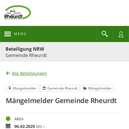
MENÜ
Portalnavigation
Beteiligung NRW
Gemeinde Rheurdt
Alle Beteiligungen
Mängelmelder
Gemeinde Rheurdt
Mängelmelder
Mängelmelder Gemeinde Rheurdt
Status
Aktiv
Zeitraum
06.02.2025
bis
-