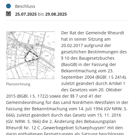
Status
Beschluss
Zeitraum
25.07.2025
bis
29.08.2025
Der Rat der Gemeinde Rheurdt
hat in seiner Sitzung am
20.02.2017 aufgrund der
gesetzlichen Bestimmungen des
§ 10 des Baugesetzbuches
(BauGB) in der Fassung der
Bekanntmachung vom 23.
September 2004 (BGBl. I S 2414),
zuletzt geändert durch Artikel 1
Planzeichnung
des Gesetzes vom 20. Oktober
2015 (BGBl. I S. 1722) sowie der §§ 7 und 41 der
Gemeindeordnung für das Land Nordrhein-Westfalen in der
Fassung der Bekanntmachung vom 14. Juli 1994 (GV NRW, S.
666), zuletzt geändert durch das Gesetz vom 15. 11. 2016
(GV. NRW. S. 966) die 2. Änderung des Bebauungsplan
Rheurdt Nr. 12 C „Gewerbegebiet Schaephuysen“ mit den
darin enthaltenen Festsetzungen als Satzung beschlossen.