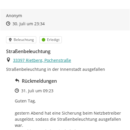
Anonym
Zeitpunkt des Erstellens
Zeitpunkt des Erstellens
Zur Äußerung
30. Juli um 23:34
Kategorie
Status
Beleuchtung
Erledigt
Straßenbeleuchtung
Ort
33397 Rietberg, Pochenstraße
Straßenbeleuchtung in der Innenstadt ausgefallen
Rückmeldungen
Zeitpunkt des Erstellens
31. Juli um 09:23
Guten Tag,

gestern Abend hat eine Sicherung beim Netzbetreiber 
ausgelöst, sodass die Straßenbeleuchtung ausgefallen 
war.
