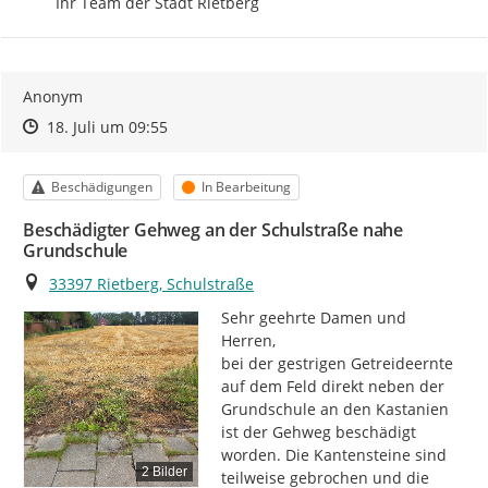
Ihr Team der Stadt Rietberg
Anonym
Zeitpunkt des Erstellens
Zeitpunkt des Erstellens
Zur Äußerung
18. Juli um 09:55
Kategorie
Status
Beschädigungen
In Bearbeitung
Beschädigter Gehweg an der Schulstraße nahe
Grundschule
Ort
33397 Rietberg, Schulstraße
Sehr geehrte Damen und 
Herren,

bei der gestrigen Getreideernte 
auf dem Feld direkt neben der 
Grundschule an den Kastanien 
ist der Gehweg beschädigt 
worden. Die Kantensteine sind 
2 Bilder
teilweise gebrochen und die 