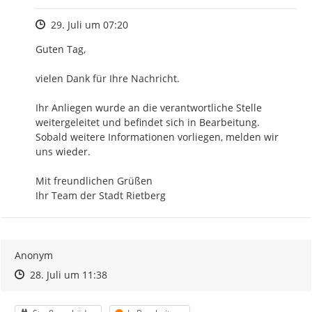
Zeitpunkt des Erstellens
29. Juli um 07:20
Guten Tag,

vielen Dank für Ihre Nachricht.

Ihr Anliegen wurde an die verantwortliche Stelle 
weitergeleitet und befindet sich in Bearbeitung.

Sobald weitere Informationen vorliegen, melden wir 
uns wieder.

Mit freundlichen Grüßen

Ihr Team der Stadt Rietberg
Anonym
Zeitpunkt des Erstellens
Zeitpunkt des Erstellens
Zur Äußerung
28. Juli um 11:38