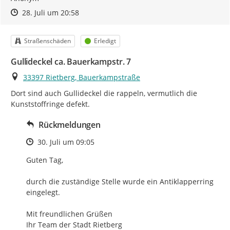
Zeitpunkt des Erstellens
Zeitpunkt des Erstellens
Zur Äußerung
28. Juli um 20:58
Kategorie
Status
Straßenschäden
Erledigt
Gullideckel ca. Bauerkampstr. 7
Ort
33397 Rietberg, Bauerkampstraße
Dort sind auch Gullideckel die rappeln, vermutlich die 
Kunststoffringe defekt.
Rückmeldungen
Zeitpunkt des Erstellens
30. Juli um 09:05
Guten Tag,

durch die zuständige Stelle wurde ein Antiklapperring 
eingelegt.

Mit freundlichen Grüßen

Ihr Team der Stadt Rietberg