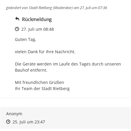
geändert von
Stadt Rietberg (Moderator)
am 27. Juli um 07:36
Rückmeldung
Zeitpunkt des Erstellens
27. Juli um 08:48
Guten Tag,

vielen Dank für Ihre Nachricht.

Die Geräte werden im Laufe des Tages durch unseren 
Bauhof entfernt.

Mit freundlichen Grüßen

Ihr Team der Stadt Rietberg
Anonym
Zeitpunkt des Erstellens
Zeitpunkt des Erstellens
Zur Äußerung
25. Juli um 23:47