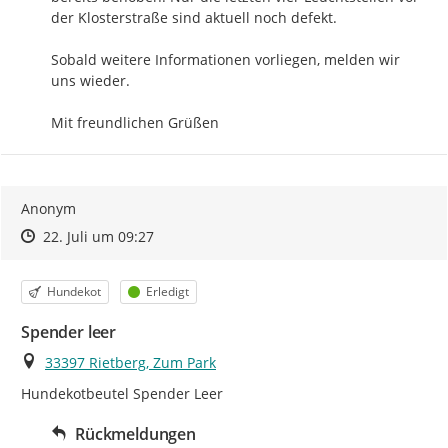
der Klosterstraße sind aktuell noch defekt.

Sobald weitere Informationen vorliegen, melden wir 
uns wieder.

Mit freundlichen Grüßen
Anonym
Zeitpunkt des Erstellens
Zeitpunkt des Erstellens
Zur Äußerung
22. Juli um 09:27
Kategorie
Status
Hundekot
Erledigt
Spender leer
Ort
33397 Rietberg, Zum Park
Hundekotbeutel Spender Leer
Rückmeldungen