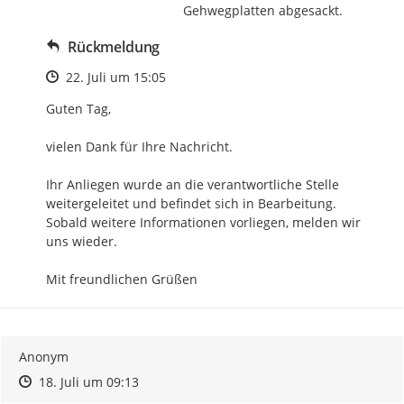
Gehwegplatten abgesackt.
Rückmeldung
Zeitpunkt des Erstellens
22. Juli um 15:05
Guten Tag,

vielen Dank für Ihre Nachricht.

Ihr Anliegen wurde an die verantwortliche Stelle 
weitergeleitet und befindet sich in Bearbeitung.

Sobald weitere Informationen vorliegen, melden wir 
uns wieder.

Mit freundlichen Grüßen
Anonym
Zeitpunkt des Erstellens
Zeitpunkt des Erstellens
Zur Äußerung
18. Juli um 09:13