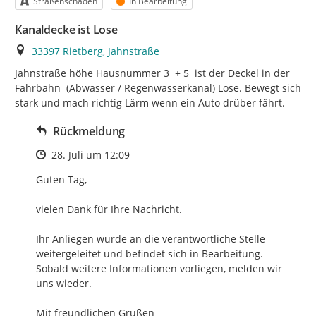
Kategorie
Status
Straßenschäden
In Bearbeitung
Kanaldecke ist Lose
Ort
33397 Rietberg, Jahnstraße
Jahnstraße höhe Hausnummer 3  + 5  ist der Deckel in der 
Fahrbahn  (Abwasser / Regenwasserkanal) Lose. Bewegt sich 
stark und mach richtig Lärm wenn ein Auto drüber fährt.
Rückmeldung
Zeitpunkt des Erstellens
28. Juli um 12:09
Guten Tag,

vielen Dank für Ihre Nachricht.

Ihr Anliegen wurde an die verantwortliche Stelle 
weitergeleitet und befindet sich in Bearbeitung.

Sobald weitere Informationen vorliegen, melden wir 
uns wieder.

Mit freundlichen Grüßen
