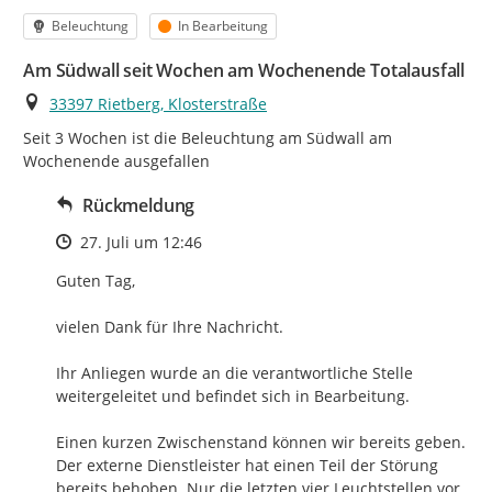
Kategorie
Status
Beleuchtung
In Bearbeitung
Am Südwall seit Wochen am Wochenende Totalausfall
Ort
33397 Rietberg, Klosterstraße
Seit 3 Wochen ist die Beleuchtung am Südwall am 
Wochenende ausgefallen
Rückmeldung
Zeitpunkt des Erstellens
27. Juli um 12:46
Guten Tag,

vielen Dank für Ihre Nachricht.

Ihr Anliegen wurde an die verantwortliche Stelle 
weitergeleitet und befindet sich in Bearbeitung.

Einen kurzen Zwischenstand können wir bereits geben.

Der externe Dienstleister hat einen Teil der Störung 
bereits behoben. Nur die letzten vier Leuchtstellen vor 