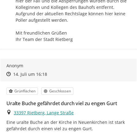
hier der Fall und die Absperrungen wurden durch die 
Kolleginnen und Kollegen des Bauhofs entfernt. 
Aufgrund der aktuellen Rechtslage können hier keine 
Poller aufgestellt werden.

Mit freundlichen Grüßen

Ihr Team der Stadt Rietberg
Anonym
Zeitpunkt des Erstellens
Zeitpunkt des Erstellens
Zur Äußerung
14. Juli um 16:18
Kategorie
Status
Grünflächen
Geschlossen
Uralte Buche gefährdet durch viel zu engen Gurt
Ort
33397 Rietberg, Lange Straße
Eine uralte Buche an der Kirche in Neuenkirchen ist stark 
gefährdet durch einen viel zu engen Gurt.