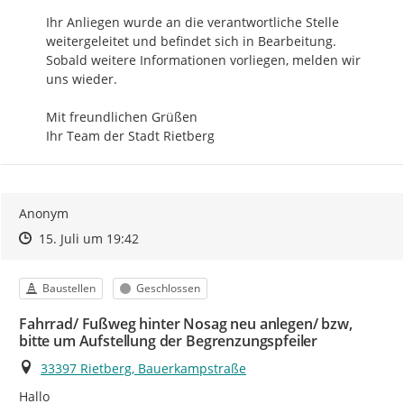
Ihr Anliegen wurde an die verantwortliche Stelle 
weitergeleitet und befindet sich in Bearbeitung.

Sobald weitere Informationen vorliegen, melden wir 
uns wieder.

Mit freundlichen Grüßen

Ihr Team der Stadt Rietberg
Anonym
Zeitpunkt des Erstellens
Zeitpunkt des Erstellens
Zur Äußerung
15. Juli um 19:42
Kategorie
Status
Baustellen
Geschlossen
Fahrrad/ Fußweg hinter Nosag neu anlegen/ bzw,
bitte um Aufstellung der Begrenzungspfeiler
Ort
33397 Rietberg, Bauerkampstraße
Hallo
