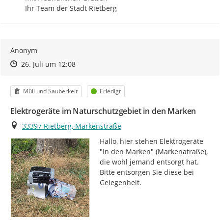
Ihr Team der Stadt Rietberg
Anonym
Zeitpunkt des Erstellens
Zeitpunkt des Erstellens
Zur Äußerung
26. Juli um 12:08
Kategorie
Status
Müll und Sauberkeit
Erledigt
Elektrogeräte im Naturschutzgebiet in den Marken
Ort
33397 Rietberg, Markenstraße
Hallo, hier stehen Elektrogeräte 
"In den Marken" (Markenatraße), 
die wohl jemand entsorgt hat.

Bitte entsorgen Sie diese bei 
Gelegenheit.