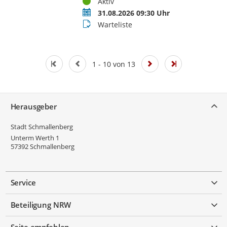
Status
Aktiv
Termin
31.08.2026 09:30 Uhr
Buchungsstatus
Warteliste
1 - 10 von 13
Service
Herausgeber
Stadt Schmallenberg
Unterm Werth 1
57392
Schmallenberg
Service
Beteiligung NRW