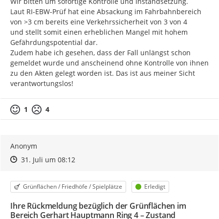
Wir bitten um sofortige Kontrolle und Instandsetzung.

Laut RI-EBW-Prüf hat eine Absackung im Fahrbahnbereich 
von >3 cm bereits eine Verkehrssicherheit von 3 von 4

und stellt somit einen erheblichen Mangel mit hohem 
Gefährdungspotential dar.

Zudem habe ich gesehen, dass der Fall unlängst schon 
gemeldet wurde und anscheinend ohne Kontrolle von ihnen 
zu den Akten gelegt worden ist. Das ist aus meiner Sicht 
verantwortungslos!
1
4
Anonym
Zeitpunkt des Erstellens
Zeitpunkt des Erstellens
Zur Äußerung
31. Juli um 08:12
Kategorie
Status
Grünflächen / Friedhöfe / Spielplätze
Erledigt
Ihre Rückmeldung bezüglich der Grünflächen im
Bereich Gerhart Hauptmann Ring 4 – Zustand