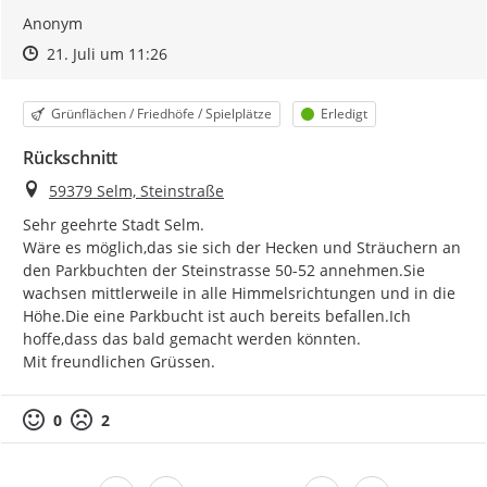
Anonym
Zeitpunkt des Erstellens
Zeitpunkt des Erstellens
Zur Äußerung
21. Juli um 11:26
Kategorie
Status
Grünflächen / Friedhöfe / Spielplätze
Erledigt
Rückschnitt
Ort
59379 Selm, Steinstraße
Sehr geehrte Stadt Selm.

Wäre es möglich,das sie sich der Hecken und Sträuchern an 
den Parkbuchten der Steinstrasse 50-52 annehmen.Sie 
wachsen mittlerweile in alle Himmelsrichtungen und in die 
Höhe.Die eine Parkbucht ist auch bereits befallen.Ich 
hoffe,dass das bald gemacht werden könnten.

Mit freundlichen Grüssen.
0
2