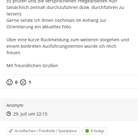
zu prüfen und die versprochenen Pflegearbeiten nun 
tatsächlich zeitnah durchzuführen (bzw. durchführen zu 
lassen).

Gerne sende ich Ihnen nochmals im Anhang zur 
Orientierung ein aktuelles Foto.

Über eine kurze Rückmeldung zum weiteren Vorgehen und 
einem konkreten Ausführungstermin würde ich mich 
freuen.

Mit freundlichen Grüßen
0
1
Anonym
Zeitpunkt des Erstellens
Zeitpunkt des Erstellens
Zur Äußerung
29. Juli um 22:15
Kategorie
Status
Grünflächen / Friedhöfe / Spielplätze
Erledigt