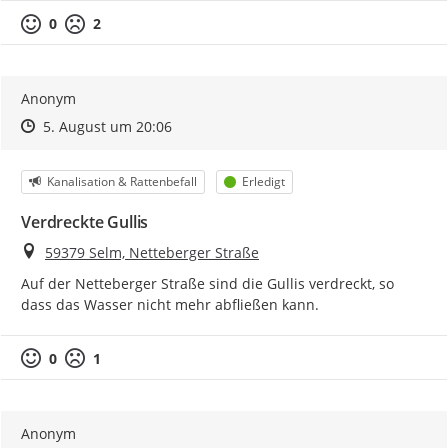
0
2
Anonym
Zeitpunkt des Erstellens
Zeitpunkt des Erstellens
Zur Äußerung
5. August um 20:06
Kategorie
Status
Kanalisation & Rattenbefall
Erledigt
Verdreckte Gullis
Ort
59379 Selm, Netteberger Straße
Auf der Netteberger Straße sind die Gullis verdreckt, so 
dass das Wasser nicht mehr abfließen kann.
0
1
Anonym