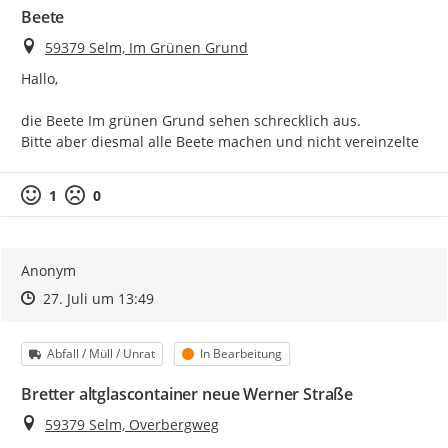
Beete
Ort
59379 Selm, Im Grünen Grund
Hallo,

die Beete Im grünen Grund sehen schrecklich aus.

Bitte aber diesmal alle Beete machen und nicht vereinzelte
1
0
Anonym
Zeitpunkt des Erstellens
Zeitpunkt des Erstellens
Zur Äußerung
27. Juli um 13:49
Kategorie
Status
Abfall / Müll / Unrat
In Bearbeitung
Bretter altglascontainer neue Werner Straße
Ort
59379 Selm, Overbergweg