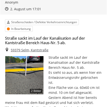
Anonym
Zeitpunkt des Erstellens
Zeitpunkt des Erstellens
Zur Äußerung
2. August um 17:01
Kategorie
Straßenschäden / Defekte Verkehrseinrichtungen
Status
In Bearbeitung
Straße sackt im Lauf der Kanalisation auf der
Kantstraße Bereich Haus-Nr. 5 ab.
Ort
59379 Selm, Kantstraße
Straße sackt im Lauf der 
Kanalisation auf der Kantstraße 
Bereich Haus-Nr. 5 ab.

Es sieht so aus, als wenn hier ein 
Entwässerungsrohr gebrochen 
ist.

Eine Fläche von ca. 60x60 cm ist 
2 Bilder
mind. 10 cm tief abgesackt.

Gestern Abend ist hier bereits 
meine Frau mit dem Rad gestürzt und hat sich verletzt.
