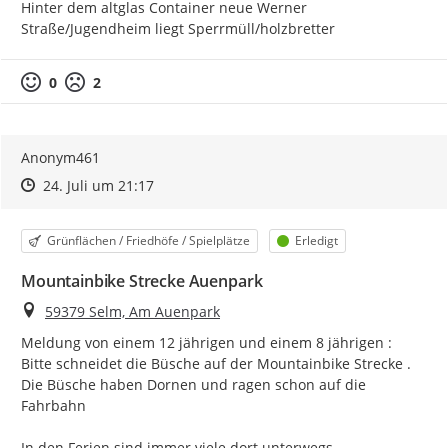
Hinter dem altglas Container neue Werner 
Straße/Jugendheim liegt Sperrmüll/holzbretter
0
2
Anonym461
Zeitpunkt des Erstellens
Zeitpunkt des Erstellens
Zur Äußerung
24. Juli um 21:17
Kategorie
Status
Grünflächen / Friedhöfe / Spielplätze
Erledigt
Mountainbike Strecke Auenpark
Ort
59379 Selm, Am Auenpark
Meldung von einem 12 jährigen und einem 8 jährigen :

Bitte schneidet die Büsche auf der Mountainbike Strecke . 
Die Büsche haben Dornen und ragen schon auf die 
Fahrbahn

In den Ferien sind immer viele dort unterwegs