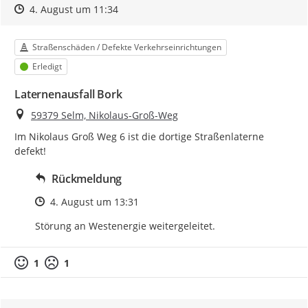
Zeitpunkt des Erstellens
Zeitpunkt des Erstellens
Zur Äußerung
4. August um 11:34
Kategorie
Straßenschäden / Defekte Verkehrseinrichtungen
Status
Erledigt
Laternenausfall Bork
Ort
59379 Selm, Nikolaus-Groß-Weg
Im Nikolaus Groß Weg 6 ist die dortige Straßenlaterne 
defekt!
Rückmeldung
Zeitpunkt des Erstellens
4. August um 13:31
Störung an Westenergie weitergeleitet.
1
1