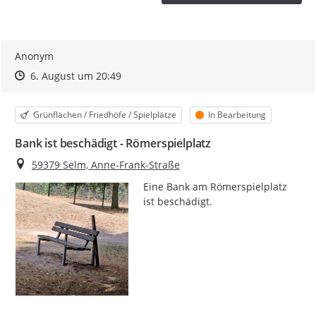
Anonym
Zeitpunkt des Erstellens
Zeitpunkt des Erstellens
Zur Äußerung
6. August um 20:49
Kategorie
Status
Grünflächen / Friedhöfe / Spielplätze
In Bearbeitung
Bank ist beschädigt - Römerspielplatz
Ort
59379 Selm, Anne-Frank-Straße
Eine Bank am Römerspielplatz 
ist beschädigt.