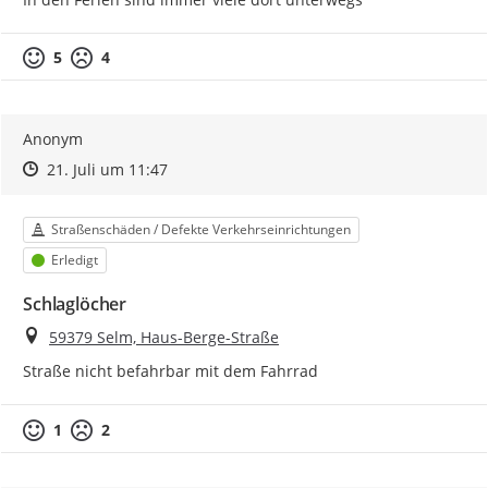
5
4
Anonym
Zeitpunkt des Erstellens
Zeitpunkt des Erstellens
Zur Äußerung
21. Juli um 11:47
Kategorie
Straßenschäden / Defekte Verkehrseinrichtungen
Status
Erledigt
Schlaglöcher
Ort
59379 Selm, Haus-Berge-Straße
Straße nicht befahrbar mit dem Fahrrad
1
2