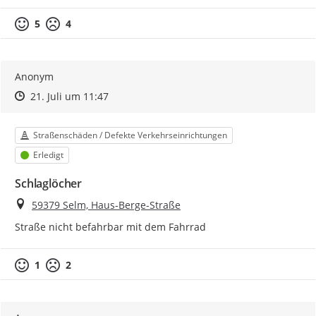
5
4
Anonym
Zeitpunkt des Erstellens
Zeitpunkt des Erstellens
Zur Äußerung
21. Juli um 11:47
Kategorie
Straßenschäden / Defekte Verkehrseinrichtungen
Status
Erledigt
Schlaglöcher
Ort
59379 Selm, Haus-Berge-Straße
Straße nicht befahrbar mit dem Fahrrad
1
2