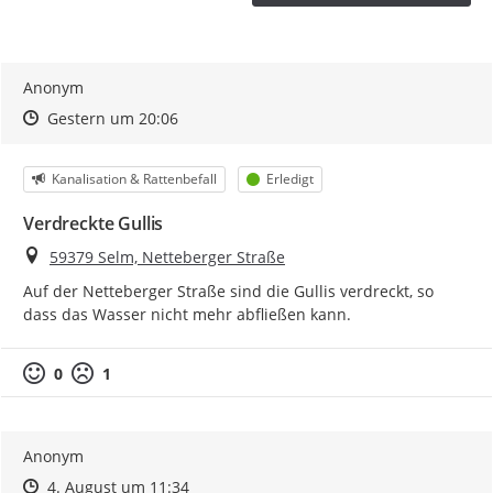
Anonym
Zeitpunkt des Erstellens
Zeitpunkt des Erstellens
Zur Äußerung
Gestern um 20:06
Kategorie
Status
Kanalisation & Rattenbefall
Erledigt
Verdreckte Gullis
Ort
59379 Selm, Netteberger Straße
Auf der Netteberger Straße sind die Gullis verdreckt, so 
dass das Wasser nicht mehr abfließen kann.
0
1
Anonym
Zeitpunkt des Erstellens
Zeitpunkt des Erstellens
Zur Äußerung
4. August um 11:34