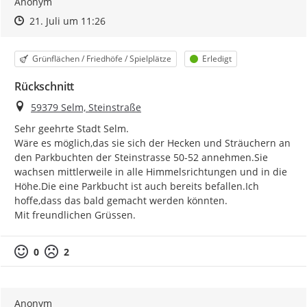
Anonym
Zeitpunkt des Erstellens
Zeitpunkt des Erstellens
Zur Äußerung
21. Juli um 11:26
Kategorie
Status
Grünflächen / Friedhöfe / Spielplätze
Erledigt
Rückschnitt
Ort
59379 Selm, Steinstraße
Sehr geehrte Stadt Selm.

Wäre es möglich,das sie sich der Hecken und Sträuchern an 
den Parkbuchten der Steinstrasse 50-52 annehmen.Sie 
wachsen mittlerweile in alle Himmelsrichtungen und in die 
Höhe.Die eine Parkbucht ist auch bereits befallen.Ich 
hoffe,dass das bald gemacht werden könnten.

Mit freundlichen Grüssen.
0
2
Anonym