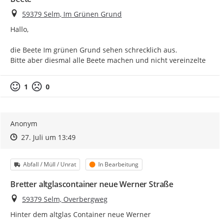
Ort
59379 Selm, Im Grünen Grund
Hallo,

die Beete Im grünen Grund sehen schrecklich aus.

Bitte aber diesmal alle Beete machen und nicht vereinzelte
1
0
Anonym
Zeitpunkt des Erstellens
Zeitpunkt des Erstellens
Zur Äußerung
27. Juli um 13:49
Kategorie
Status
Abfall / Müll / Unrat
In Bearbeitung
Bretter altglascontainer neue Werner Straße
Ort
59379 Selm, Overbergweg
Hinter dem altglas Container neue Werner 