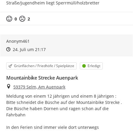
Straße/Jugendheim liegt Sperrmüll/holzbretter
0
2
Anonym461
Zeitpunkt des Erstellens
Zeitpunkt des Erstellens
Zur Äußerung
24. Juli um 21:17
Kategorie
Status
Grünflächen / Friedhöfe / Spielplätze
Erledigt
Mountainbike Strecke Auenpark
Ort
59379 Selm, Am Auenpark
Meldung von einem 12 jährigen und einem 8 jährigen :

Bitte schneidet die Büsche auf der Mountainbike Strecke . 
Die Büsche haben Dornen und ragen schon auf die 
Fahrbahn

In den Ferien sind immer viele dort unterwegs