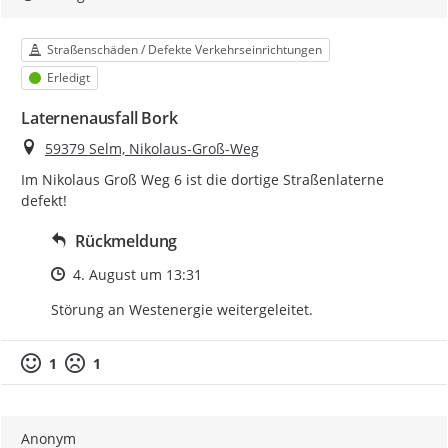
Kategorie
Straßenschäden / Defekte Verkehrseinrichtungen
Status
Erledigt
Laternenausfall Bork
Ort
59379 Selm, Nikolaus-Groß-Weg
Im Nikolaus Groß Weg 6 ist die dortige Straßenlaterne 
defekt!
Rückmeldung
Zeitpunkt des Erstellens
4. August um 13:31
Störung an Westenergie weitergeleitet.
1
1
Anonym