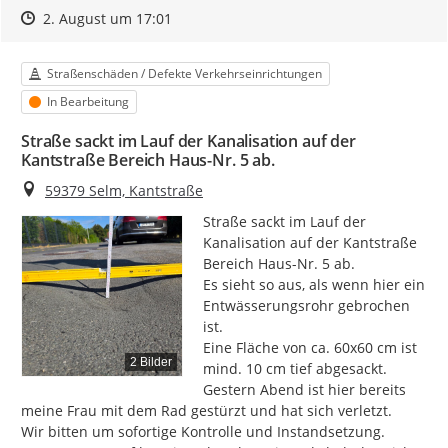
Zeitpunkt des Erstellens
Zeitpunkt des Erstellens
Zur Äußerung
2. August um 17:01
Kategorie
Straßenschäden / Defekte Verkehrseinrichtungen
Status
In Bearbeitung
Straße sackt im Lauf der Kanalisation auf der
Kantstraße Bereich Haus-Nr. 5 ab.
Ort
59379 Selm, Kantstraße
Straße sackt im Lauf der 
Kanalisation auf der Kantstraße 
Bereich Haus-Nr. 5 ab.

Es sieht so aus, als wenn hier ein 
Entwässerungsrohr gebrochen 
ist.

Eine Fläche von ca. 60x60 cm ist 
2 Bilder
mind. 10 cm tief abgesackt.

Gestern Abend ist hier bereits 
meine Frau mit dem Rad gestürzt und hat sich verletzt.

Wir bitten um sofortige Kontrolle und Instandsetzung.
