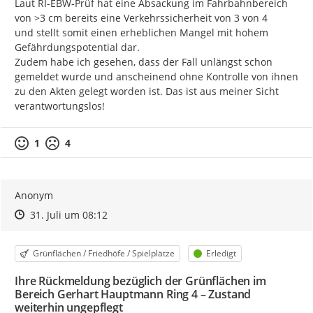
Laut RI-EBW-Prüf hat eine Absackung im Fahrbahnbereich 
von >3 cm bereits eine Verkehrssicherheit von 3 von 4

und stellt somit einen erheblichen Mangel mit hohem 
Gefährdungspotential dar.

Zudem habe ich gesehen, dass der Fall unlängst schon 
gemeldet wurde und anscheinend ohne Kontrolle von ihnen 
zu den Akten gelegt worden ist. Das ist aus meiner Sicht 
verantwortungslos!
1
4
Anonym
Zeitpunkt des Erstellens
Zeitpunkt des Erstellens
Zur Äußerung
31. Juli um 08:12
Kategorie
Status
Grünflächen / Friedhöfe / Spielplätze
Erledigt
Ihre Rückmeldung bezüglich der Grünflächen im
Bereich Gerhart Hauptmann Ring 4 – Zustand
weiterhin ungepflegt