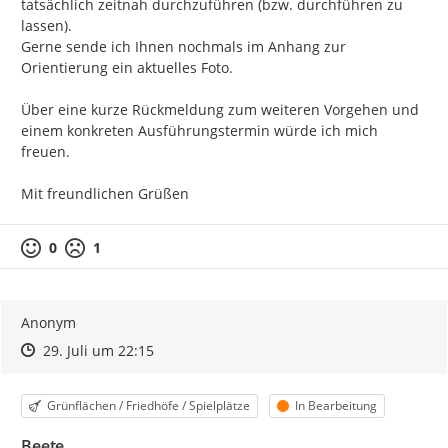
tatsächlich zeitnah durchzuführen (bzw. durchführen zu 
lassen).

Gerne sende ich Ihnen nochmals im Anhang zur 
Orientierung ein aktuelles Foto.

Über eine kurze Rückmeldung zum weiteren Vorgehen und 
einem konkreten Ausführungstermin würde ich mich 
freuen.

Mit freundlichen Grüßen
0
1
Anonym
Zeitpunkt des Erstellens
Zeitpunkt des Erstellens
Zur Äußerung
29. Juli um 22:15
Kategorie
Status
Grünflächen / Friedhöfe / Spielplätze
In Bearbeitung
Beete