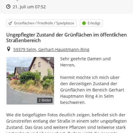
Zeitpunkt des Erstellens
Zeitpunkt des Erstellens
Zur Äußerung
21. Juli um 07:52
Kategorie
Status
Grünflächen / Friedhöfe / Spielplätze
Erledigt
Ungepflegter Zustand der Grünflächen im öffentlichen
Straßenbereich
Ort
59379 Selm, Gerhart-Hauptmann-Ring
Sehr geehrte Damen und 
Herren,

hiermit möchte ich mich über 
den derzeitigen Zustand der 
Grünflächen im Bereich Gerhart 
Hauptmann Ring 4 in Selm 
2 Bilder
beschweren.

Wie die beigefügten Fotos deutlich zeigen, befindet sich der 
Grünstreifen entlang der Straße in einem sehr ungepflegten 
Zustand. Das Gras und weitere Pflanzen sind teilweise stark 