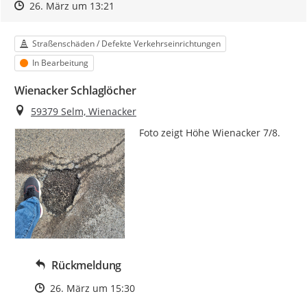
Zeitpunkt des Erstellens
Zeitpunkt des Erstellens
Zur Äußerung
26. März um 13:21
Kategorie
Straßenschäden / Defekte Verkehrseinrichtungen
Status
In Bearbeitung
Wienacker Schlaglöcher
Ort
59379 Selm, Wienacker
Foto zeigt Höhe Wienacker 7/8.
Rückmeldung
Zeitpunkt des Erstellens
26. März um 15:30