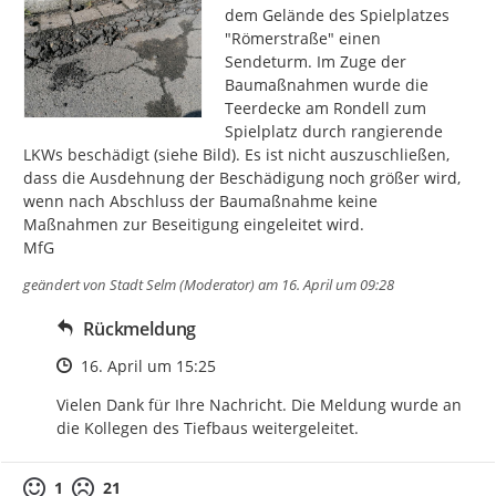
dem Gelände des Spielplatzes 
"Römerstraße" einen 
Sendeturm. Im Zuge der 
Baumaßnahmen wurde die 
Teerdecke am Rondell zum 
Spielplatz durch rangierende 
LKWs beschädigt (siehe Bild). Es ist nicht auszuschließen, 
dass die Ausdehnung der Beschädigung noch größer wird, 
wenn nach Abschluss der Baumaßnahme keine 
Maßnahmen zur Beseitigung eingeleitet wird.

MfG
geändert von
Stadt Selm (Moderator)
am 16. April um 09:28
Rückmeldung
Zeitpunkt des Erstellens
16. April um 15:25
Vielen Dank für Ihre Nachricht. Die Meldung wurde an 
die Kollegen des Tiefbaus weitergeleitet.
1
21