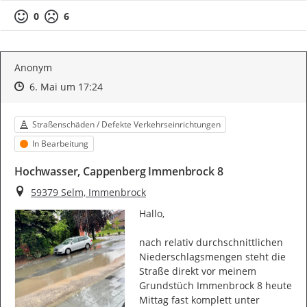
0
6
Anonym
Zeitpunkt des Erstellens
Zeitpunkt des Erstellens
Zur Äußerung
6. Mai um 17:24
Kategorie
Straßenschäden / Defekte Verkehrseinrichtungen
Status
In Bearbeitung
Hochwasser, Cappenberg Immenbrock 8
Ort
59379 Selm, Immenbrock
Hallo,

nach relativ durchschnittlichen 
Niederschlagsmengen steht die 
Straße direkt vor meinem 
Grundstüch Immenbrock 8 heute 
Mittag fast komplett unter 