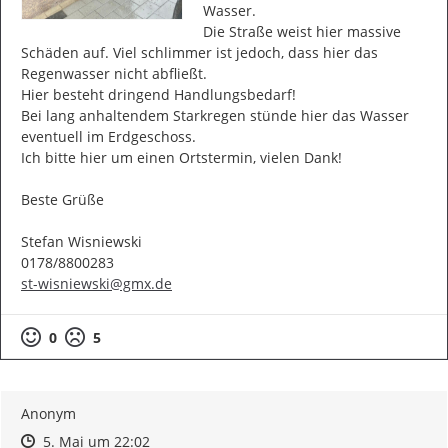
Wasser.

Die Straße weist hier massive 
Schäden auf. Viel schlimmer ist jedoch, dass hier das 
Regenwasser nicht abfließt.

Hier besteht dringend Handlungsbedarf!

Bei lang anhaltendem Starkregen stünde hier das Wasser 
eventuell im Erdgeschoss.

Ich bitte hier um einen Ortstermin, vielen Dank!

Beste Grüße

Stefan Wisniewski

st-wisniewski@gmx.de
0
5
Anonym
Zeitpunkt des Erstellens
Zeitpunkt des Erstellens
Zur Äußerung
5. Mai um 22:02