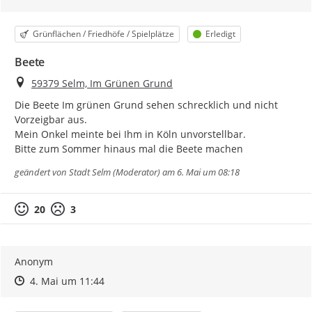
Kategorie
Status
Grünflächen / Friedhöfe / Spielplätze
Erledigt
Beete
Ort
59379 Selm, Im Grünen Grund
Die Beete Im grünen Grund sehen schrecklich und nicht 
Vorzeigbar aus.

Mein Onkel meinte bei Ihm in Köln unvorstellbar.

Bitte zum Sommer hinaus mal die Beete machen
geändert von
Stadt Selm (Moderator)
am 6. Mai um 08:18
20
3
Anonym
Zeitpunkt des Erstellens
Zeitpunkt des Erstellens
Zur Äußerung
4. Mai um 11:44