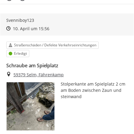
Svenniboy123
Zeitpunkt des Erstellens
Zeitpunkt des Erstellens
Zur Äußerung
10. April um 15:56
Kategorie
Straßenschäden / Defekte Verkehrseinrichtungen
Status
Erledigt
Schraube am Spielplatz
Ort
59379 Selm, Fährenkamp
Stolperkante am Spielplatz 2 cm 
am Boden zwischen Zaun und 
steinwand