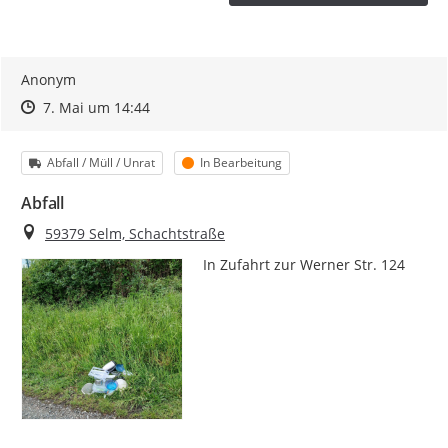
Anonym
Zeitpunkt des Erstellens
Zeitpunkt des Erstellens
Zur Äußerung
7. Mai um 14:44
Kategorie
Status
Abfall / Müll / Unrat
In Bearbeitung
Abfall
Ort
59379 Selm, Schachtstraße
In Zufahrt zur Werner Str. 124