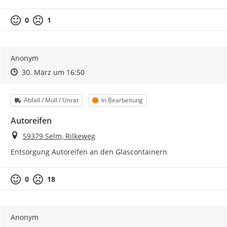
0
1
Anonym
Zeitpunkt des Erstellens
Zeitpunkt des Erstellens
Zur Äußerung
30. März um 16:50
Kategorie
Status
Abfall / Müll / Unrat
In Bearbeitung
Autoreifen
Ort
59379 Selm, Rilkeweg
Entsorgung Autoreifen an den Glascontainern
0
18
Anonym