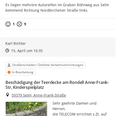
Es liegen mehrere Autoreifen im Graben Röhrweg aus Selm 
kommend Richtung Nordkirchener Straße links.
1
9
Karl Richter
Zeitpunkt des Erstellens
Zeitpunkt des Erstellens
Zur Äußerung
15. April um 16:35
Kategorie
Straßenschäden / Defekte Verkehrseinrichtungen
Status
In Bearbeitung
Beschädigung der Teerdecke am Rondell Anne-Frank-
Str, Kinderspielplatz
Ort
59379 Selm, Anne-Frank-Straße
Sehr geehrte Damen und 
Herren,

die TELECOM errichtet z.Zt. auf 