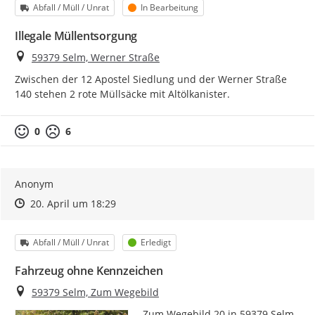
Kategorie
Status
Abfall / Müll / Unrat
In Bearbeitung
Illegale Müllentsorgung
Ort
59379 Selm, Werner Straße
Zwischen der 12 Apostel Siedlung und der Werner Straße 
140 stehen 2 rote Müllsäcke mit Altölkanister.
0
6
Anonym
Zeitpunkt des Erstellens
Zeitpunkt des Erstellens
Zur Äußerung
20. April um 18:29
Kategorie
Status
Abfall / Müll / Unrat
Erledigt
Fahrzeug ohne Kennzeichen
Ort
59379 Selm, Zum Wegebild
Zum Wegebild 20 in 59379 Selm-