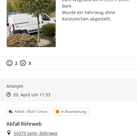
Bork

Wurde ein Fahrzeug ohne 
Kennzeichen abgestellt.
2
3
Anonym
Zeitpunkt des Erstellens
Zeitpunkt des Erstellens
Zur Äußerung
20. April um 11:33
Kategorie
Status
Abfall / Müll / Unrat
In Bearbeitung
Abfall Röhrweb
Ort
59379 Selm, Röhrweg