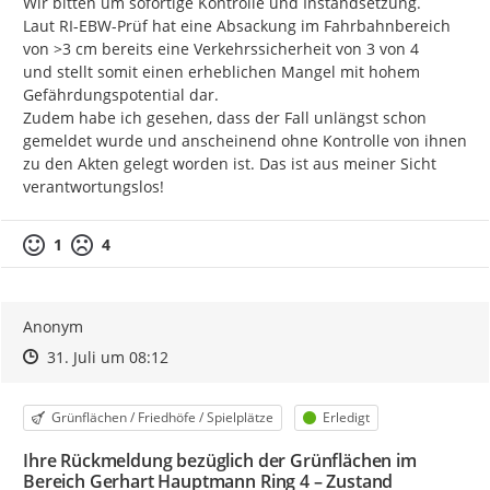
Wir bitten um sofortige Kontrolle und Instandsetzung.

Laut RI-EBW-Prüf hat eine Absackung im Fahrbahnbereich 
von >3 cm bereits eine Verkehrssicherheit von 3 von 4

und stellt somit einen erheblichen Mangel mit hohem 
Gefährdungspotential dar.

Zudem habe ich gesehen, dass der Fall unlängst schon 
gemeldet wurde und anscheinend ohne Kontrolle von ihnen 
zu den Akten gelegt worden ist. Das ist aus meiner Sicht 
verantwortungslos!
1
4
Anonym
Zeitpunkt des Erstellens
Zeitpunkt des Erstellens
Zur Äußerung
31. Juli um 08:12
Kategorie
Status
Grünflächen / Friedhöfe / Spielplätze
Erledigt
Ihre Rückmeldung bezüglich der Grünflächen im
Bereich Gerhart Hauptmann Ring 4 – Zustand