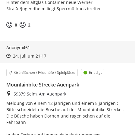
Hinter dem altglas Container neue Werner 
Straße/Jugendheim liegt Sperrmüll/holzbretter
0
2
Anonym461
Zeitpunkt des Erstellens
Zeitpunkt des Erstellens
Zur Äußerung
24. Juli um 21:17
Kategorie
Status
Grünflächen / Friedhöfe / Spielplätze
Erledigt
Mountainbike Strecke Auenpark
Ort
59379 Selm, Am Auenpark
Meldung von einem 12 jährigen und einem 8 jährigen :

Bitte schneidet die Büsche auf der Mountainbike Strecke . 
Die Büsche haben Dornen und ragen schon auf die 
Fahrbahn

In den Ferien sind immer viele dort unterwegs