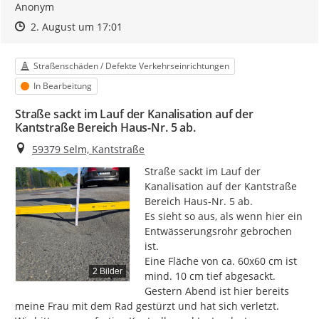
Anonym
Zeitpunkt des Erstellens
Zeitpunkt des Erstellens
Zur Äußerung
2. August um 17:01
Kategorie
Straßenschäden / Defekte Verkehrseinrichtungen
Status
In Bearbeitung
Straße sackt im Lauf der Kanalisation auf der
Kantstraße Bereich Haus-Nr. 5 ab.
Ort
59379 Selm, Kantstraße
Straße sackt im Lauf der 
Kanalisation auf der Kantstraße 
Bereich Haus-Nr. 5 ab.

Es sieht so aus, als wenn hier ein 
Entwässerungsrohr gebrochen 
ist.

Eine Fläche von ca. 60x60 cm ist 
2 Bilder
mind. 10 cm tief abgesackt.

Gestern Abend ist hier bereits 
meine Frau mit dem Rad gestürzt und hat sich verletzt.
