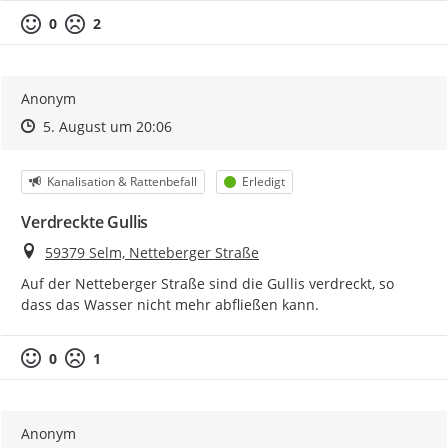
0
2
Anonym
Zeitpunkt des Erstellens
Zeitpunkt des Erstellens
Zur Äußerung
5. August um 20:06
Kategorie
Status
Kanalisation & Rattenbefall
Erledigt
Verdreckte Gullis
Ort
59379 Selm, Netteberger Straße
Auf der Netteberger Straße sind die Gullis verdreckt, so 
dass das Wasser nicht mehr abfließen kann.
0
1
Anonym