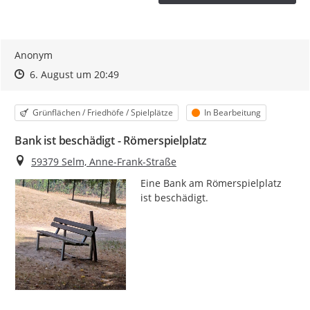
Anonym
Zeitpunkt des Erstellens
Zeitpunkt des Erstellens
Zur Äußerung
6. August um 20:49
Kategorie
Status
Grünflächen / Friedhöfe / Spielplätze
In Bearbeitung
Bank ist beschädigt - Römerspielplatz
Ort
59379 Selm, Anne-Frank-Straße
Eine Bank am Römerspielplatz 
ist beschädigt.