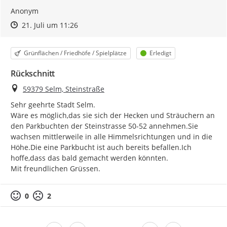
Anonym
Zeitpunkt des Erstellens
Zeitpunkt des Erstellens
Zur Äußerung
21. Juli um 11:26
Kategorie
Status
Grünflächen / Friedhöfe / Spielplätze
Erledigt
Rückschnitt
Ort
59379 Selm, Steinstraße
Sehr geehrte Stadt Selm.

Wäre es möglich,das sie sich der Hecken und Sträuchern an 
den Parkbuchten der Steinstrasse 50-52 annehmen.Sie 
wachsen mittlerweile in alle Himmelsrichtungen und in die 
Höhe.Die eine Parkbucht ist auch bereits befallen.Ich 
hoffe,dass das bald gemacht werden könnten.

Mit freundlichen Grüssen.
0
2