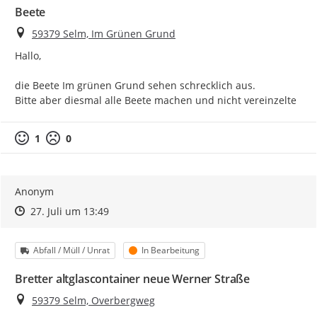
Beete
Ort
59379 Selm, Im Grünen Grund
Hallo,

die Beete Im grünen Grund sehen schrecklich aus.

Bitte aber diesmal alle Beete machen und nicht vereinzelte
1
0
Anonym
Zeitpunkt des Erstellens
Zeitpunkt des Erstellens
Zur Äußerung
27. Juli um 13:49
Kategorie
Status
Abfall / Müll / Unrat
In Bearbeitung
Bretter altglascontainer neue Werner Straße
Ort
59379 Selm, Overbergweg