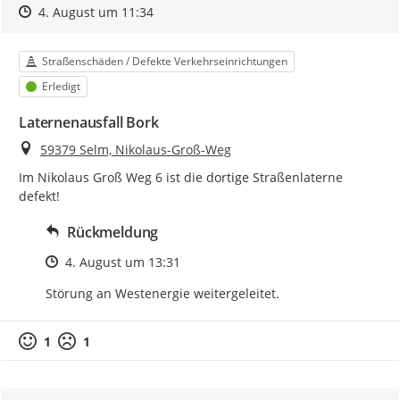
Zeitpunkt des Erstellens
Zeitpunkt des Erstellens
Zur Äußerung
4. August um 11:34
Kategorie
Straßenschäden / Defekte Verkehrseinrichtungen
Status
Erledigt
Laternenausfall Bork
Ort
59379 Selm, Nikolaus-Groß-Weg
Im Nikolaus Groß Weg 6 ist die dortige Straßenlaterne 
defekt!
Rückmeldung
Zeitpunkt des Erstellens
4. August um 13:31
Störung an Westenergie weitergeleitet.
1
1