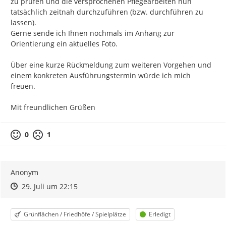
zu prüfen und die versprochenen Pflegearbeiten nun 
tatsächlich zeitnah durchzuführen (bzw. durchführen zu 
lassen).

Gerne sende ich Ihnen nochmals im Anhang zur 
Orientierung ein aktuelles Foto.

Über eine kurze Rückmeldung zum weiteren Vorgehen und 
einem konkreten Ausführungstermin würde ich mich 
freuen.

Mit freundlichen Grüßen
0
1
Anonym
Zeitpunkt des Erstellens
Zeitpunkt des Erstellens
Zur Äußerung
29. Juli um 22:15
Kategorie
Status
Grünflächen / Friedhöfe / Spielplätze
Erledigt