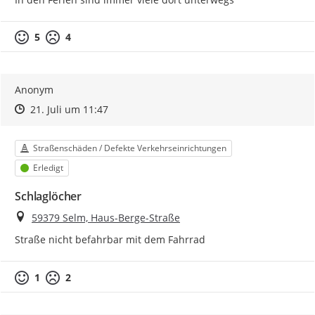
5
4
Anonym
Zeitpunkt des Erstellens
Zeitpunkt des Erstellens
Zur Äußerung
21. Juli um 11:47
Kategorie
Straßenschäden / Defekte Verkehrseinrichtungen
Status
Erledigt
Schlaglöcher
Ort
59379 Selm, Haus-Berge-Straße
Straße nicht befahrbar mit dem Fahrrad
1
2