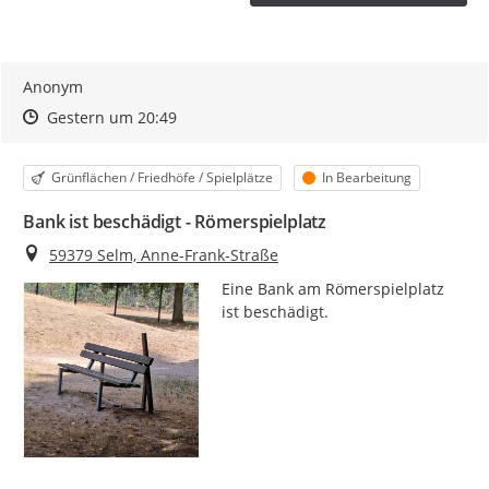
Anonym
Zeitpunkt des Erstellens
Zeitpunkt des Erstellens
Zur Äußerung
Gestern um 20:49
Kategorie
Status
Grünflächen / Friedhöfe / Spielplätze
In Bearbeitung
Bank ist beschädigt - Römerspielplatz
Ort
59379 Selm, Anne-Frank-Straße
Eine Bank am Römerspielplatz 
ist beschädigt.