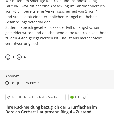
Wir bitten um sofortige Kontrolle und Instandsetzung.

Laut RI-EBW-Prüf hat eine Absackung im Fahrbahnbereich 
von >3 cm bereits eine Verkehrssicherheit von 3 von 4

und stellt somit einen erheblichen Mangel mit hohem 
Gefährdungspotential dar.

Zudem habe ich gesehen, dass der Fall unlängst schon 
gemeldet wurde und anscheinend ohne Kontrolle von ihnen 
zu den Akten gelegt worden ist. Das ist aus meiner Sicht 
verantwortungslos!
1
4
Anonym
Zeitpunkt des Erstellens
Zeitpunkt des Erstellens
Zur Äußerung
31. Juli um 08:12
Kategorie
Status
Grünflächen / Friedhöfe / Spielplätze
Erledigt
Ihre Rückmeldung bezüglich der Grünflächen im
Bereich Gerhart Hauptmann Ring 4 – Zustand