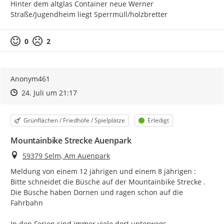
Hinter dem altglas Container neue Werner 
Straße/Jugendheim liegt Sperrmüll/holzbretter
0
2
Anonym461
Zeitpunkt des Erstellens
Zeitpunkt des Erstellens
Zur Äußerung
24. Juli um 21:17
Kategorie
Status
Grünflächen / Friedhöfe / Spielplätze
Erledigt
Mountainbike Strecke Auenpark
Ort
59379 Selm, Am Auenpark
Meldung von einem 12 jährigen und einem 8 jährigen :

Bitte schneidet die Büsche auf der Mountainbike Strecke . 
Die Büsche haben Dornen und ragen schon auf die 
Fahrbahn

In den Ferien sind immer viele dort unterwegs