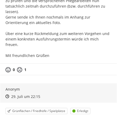
zu prüfen und die versprochenen Pflegearbeiten nun 
tatsächlich zeitnah durchzuführen (bzw. durchführen zu 
lassen).

Gerne sende ich Ihnen nochmals im Anhang zur 
Orientierung ein aktuelles Foto.

Über eine kurze Rückmeldung zum weiteren Vorgehen und 
einem konkreten Ausführungstermin würde ich mich 
freuen.

Mit freundlichen Grüßen
0
1
Anonym
Zeitpunkt des Erstellens
Zeitpunkt des Erstellens
Zur Äußerung
29. Juli um 22:15
Kategorie
Status
Grünflächen / Friedhöfe / Spielplätze
Erledigt