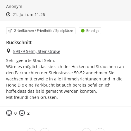
Anonym
Zeitpunkt des Erstellens
Zeitpunkt des Erstellens
Zur Äußerung
21. Juli um 11:26
Kategorie
Status
Grünflächen / Friedhöfe / Spielplätze
Erledigt
Rückschnitt
Ort
59379 Selm, Steinstraße
Sehr geehrte Stadt Selm.

Wäre es möglich,das sie sich der Hecken und Sträuchern an 
den Parkbuchten der Steinstrasse 50-52 annehmen.Sie 
wachsen mittlerweile in alle Himmelsrichtungen und in die 
Höhe.Die eine Parkbucht ist auch bereits befallen.Ich 
hoffe,dass das bald gemacht werden könnten.

Mit freundlichen Grüssen.
0
2