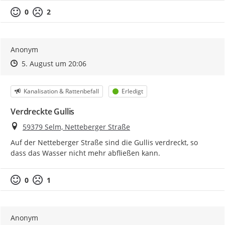
0
2
Anonym
Zeitpunkt des Erstellens
Zeitpunkt des Erstellens
Zur Äußerung
5. August um 20:06
Kategorie
Status
Kanalisation & Rattenbefall
Erledigt
Verdreckte Gullis
Ort
59379 Selm, Netteberger Straße
Auf der Netteberger Straße sind die Gullis verdreckt, so 
dass das Wasser nicht mehr abfließen kann.
0
1
Anonym