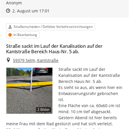
Anonym
Zeitpunkt des Erstellens
Zeitpunkt des Erstellens
Zur Äußerung
2. August um 17:01
Kategorie
Straßenschäden / Defekte Verkehrseinrichtungen
Status
In Bearbeitung
Straße sackt im Lauf der Kanalisation auf der
Kantstraße Bereich Haus-Nr. 5 ab.
Ort
59379 Selm, Kantstraße
Straße sackt im Lauf der 
Kanalisation auf der Kantstraße 
Bereich Haus-Nr. 5 ab.

Es sieht so aus, als wenn hier ein 
Entwässerungsrohr gebrochen 
ist.

Eine Fläche von ca. 60x60 cm ist 
2 Bilder
mind. 10 cm tief abgesackt.

Gestern Abend ist hier bereits 
meine Frau mit dem Rad gestürzt und hat sich verletzt.
