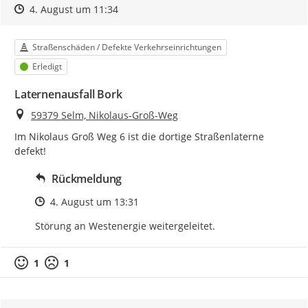
Zeitpunkt des Erstellens
Zeitpunkt des Erstellens
Zur Äußerung
4. August um 11:34
Kategorie
Straßenschäden / Defekte Verkehrseinrichtungen
Status
Erledigt
Laternenausfall Bork
Ort
59379 Selm, Nikolaus-Groß-Weg
Im Nikolaus Groß Weg 6 ist die dortige Straßenlaterne 
defekt!
Rückmeldung
Zeitpunkt des Erstellens
4. August um 13:31
Störung an Westenergie weitergeleitet.
1
1