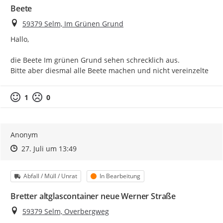
Beete
Ort
59379 Selm, Im Grünen Grund
Hallo,

die Beete Im grünen Grund sehen schrecklich aus.

Bitte aber diesmal alle Beete machen und nicht vereinzelte
1
0
Anonym
Zeitpunkt des Erstellens
Zeitpunkt des Erstellens
Zur Äußerung
27. Juli um 13:49
Kategorie
Status
Abfall / Müll / Unrat
In Bearbeitung
Bretter altglascontainer neue Werner Straße
Ort
59379 Selm, Overbergweg