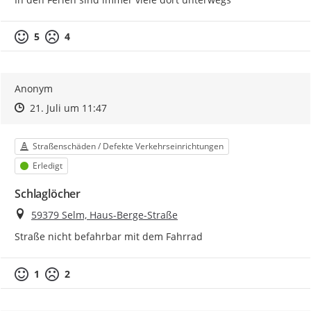
5
4
Anonym
Zeitpunkt des Erstellens
Zeitpunkt des Erstellens
Zur Äußerung
21. Juli um 11:47
Kategorie
Straßenschäden / Defekte Verkehrseinrichtungen
Status
Erledigt
Schlaglöcher
Ort
59379 Selm, Haus-Berge-Straße
Straße nicht befahrbar mit dem Fahrrad
1
2