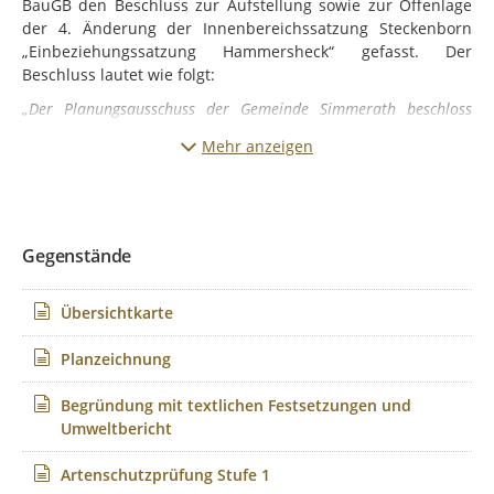
BauGB den Beschluss zur Aufstellung sowie zur Offenlage
der 4. Änderung der Innenbereichssatzung Steckenborn
„Einbeziehungssatzung Hammersheck“ gefasst. Der
Beschluss lautet wie folgt:
„Der Planungsausschuss der Gemeinde Simmerath beschloss
einstimmig:
Mehr anzeigen
die Aufstellung der 4. Änderung der Innenbereichssatzung
Steckenborn – Einbeziehungssatzung „Hammersheck“ für die
Grundstücke Gemarkung Steckenborn, Flur 4, Flurstück 424,
525 und 526 gemäß § 2 Abs. 1 BauGB i. V. m. § 34 Abs. 4 Nr. 3
Gegenstände
BauGB im vereinfachten Verfahren nach § 13 Abs. 2 Satz 1
Nr. 2 und 3 BauGB;
die Offenlage des Entwurfs zur Beteiligung der Öffentlichkeit
Übersichtkarte
gemäß § 3 Abs. 2 BauGB sowie die Beteiligung der Träger
öffentlicher Belange und Behör-den gemäß § 4 Abs. 2
Planzeichnung
BauGB.“
Begründung mit textlichen Festsetzungen und
Gleichzeitig wurde der Beschluss zur Beteiligung der
Umweltbericht
betroffenen Öffentlichkeit und berührten Behörden gemäß
§ 3 Abs. 2 und § 4 Abs. 2 BauGB gefasst.
Artenschutzprüfung Stufe 1
Anlass zur 4. Änderung der Innenbereichssatzung