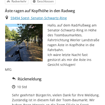
Kategorie
Status
Radverkehr
Geschlossen
Äste ragen auf Kopfhöhe in den Radweg
Ort
59494 Soest, Senator-Schwartz-Ring
Hallo, auf dem Rad/Fußweg am 
Senator-Schwartz-Ring in Höhe 
des Toombaumarktes, 
Fahrtrichtung Werler Landstraße 
ragen Äste in Kopfhöhe in die 
Fahrbahn.

Ich wäre letzte Nacht fast 
gestürzt als mir die Äste ins 
Gesicht schlugen!

MfG
Rückmeldung
Zeitpunkt des Erstellens
10 Std
Sehr geehrte/r Bürger/in, vielen Dank für Ihre Meldung. 
Zuständig ist in diesem Fall der Toom-Baumarkt. Wir 
haben Ihren Hinweis an die Toom Filiale in Soest 