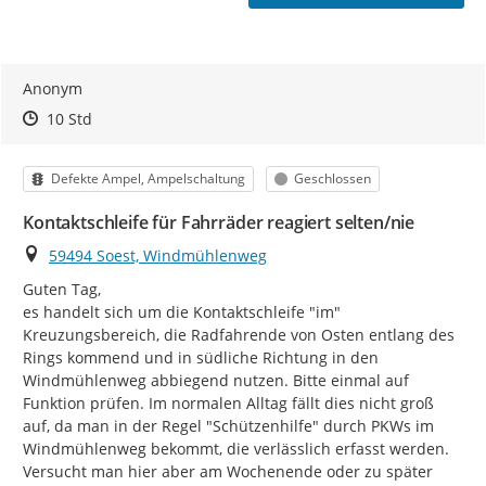
Anonym
Zeitpunkt des Erstellens
Zeitpunkt des Erstellens
Zur Äußerung
10 Std
Kategorie
Status
Defekte Ampel, Ampelschaltung
Geschlossen
Kontaktschleife für Fahrräder reagiert selten/nie
Ort
59494 Soest, Windmühlenweg
Guten Tag,

es handelt sich um die Kontaktschleife "im" 
Kreuzungsbereich, die Radfahrende von Osten entlang des 
Rings kommend und in südliche Richtung in den 
Windmühlenweg abbiegend nutzen. Bitte einmal auf 
Funktion prüfen. Im normalen Alltag fällt dies nicht groß 
auf, da man in der Regel "Schützenhilfe" durch PKWs im 
Windmühlenweg bekommt, die verlässlich erfasst werden. 
Versucht man hier aber am Wochenende oder zu später 