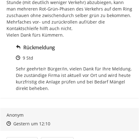
Stunde (mit deutlich weniger Verkehr) abzubiegen, kann 
man mehreren Rot-Grün-Phasen des Verkehrs auf dem Ring 
zuschauen ohne zwischendurch selber grün zu bekommen. 
Mehrfaches vor- und zurückrollen auf/über die 
Kontaktschleife hilft auch nicht.

Vielen Dank fürs Kümmern.
Rückmeldung
Zeitpunkt des Erstellens
9 Std
Sehr geehrte/r Bürger/in, vielen Dank für Ihre Meldung. 
Die zuständige Firma ist aktuell vor Ort und wird heute 
kurzfristig die Anlage prüfen und bei Bedarf Mängel 
direkt beheben.
Anonym
Zeitpunkt des Erstellens
Zeitpunkt des Erstellens
Zur Äußerung
Gestern um 12:10