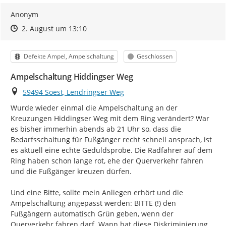
Anonym
Zeitpunkt des Erstellens
Zeitpunkt des Erstellens
Zur Äußerung
2. August um 13:10
Kategorie
Status
Defekte Ampel, Ampelschaltung
Geschlossen
Ampelschaltung Hiddingser Weg
Ort
59494 Soest, Lendringser Weg
Wurde wieder einmal die Ampelschaltung an der 
Kreuzungen Hiddingser Weg mit dem Ring verändert? War 
es bisher immerhin abends ab 21 Uhr so, dass die 
Bedarfsschaltung für Fußgänger recht schnell ansprach, ist 
es aktuell eine echte Geduldsprobe. Die Radfahrer auf dem 
Ring haben schon lange rot, ehe der Querverkehr fahren 
und die Fußgänger kreuzen dürfen.

Und eine Bitte, sollte mein Anliegen erhört und die 
Ampelschaltung angepasst werden: BITTE (!) den 
Fußgängern automatisch Grün geben, wenn der 
Querverkehr fahren darf. Wann hat diese Diskriminierung 