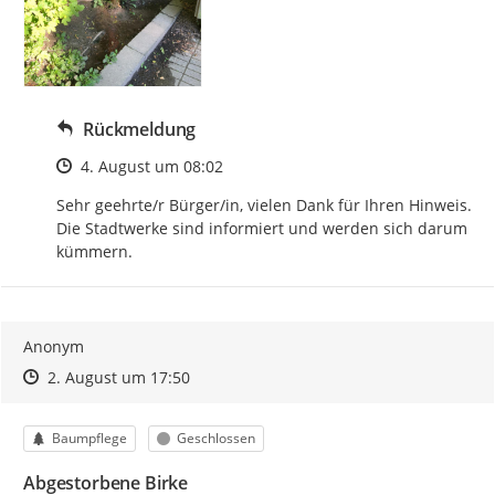
Rückmeldung
Zeitpunkt des Erstellens
4. August um 08:02
Sehr geehrte/r Bürger/in, vielen Dank für Ihren Hinweis. 
Die Stadtwerke sind informiert und werden sich darum 
kümmern.
Anonym
Zeitpunkt des Erstellens
Zeitpunkt des Erstellens
Zur Äußerung
2. August um 17:50
Kategorie
Status
Baumpflege
Geschlossen
Abgestorbene Birke