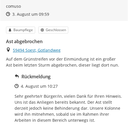
comuso
Zeitpunkt des Erstellens
Zeitpunkt des Erstellens
Zur Äußerung
3. August um 09:59
Kategorie
Status
Baumpflege
Geschlossen
Ast abgebrochen
Ort
59494 Soest, Gotlandweg
Auf dem Grünstreifen vor der Einmündung ist ein großer 
Ast beim letzten Sturm abgebrochen, dieser liegt dort nun.
Rückmeldung
Zeitpunkt des Erstellens
4. August um 10:27
Sehr geehrte/r Bürger/in, vielen Dank für Ihren Hinweis. 
Uns ist das Anliegen bereits bekannt. Der Ast stellt 
derzeit jedoch keine Behinderung dar. Unsere Kolonne 
wird ihn mitnehmen, sobald sie im Rahmen ihrer 
Arbeiten in diesem Bereich unterwegs ist.