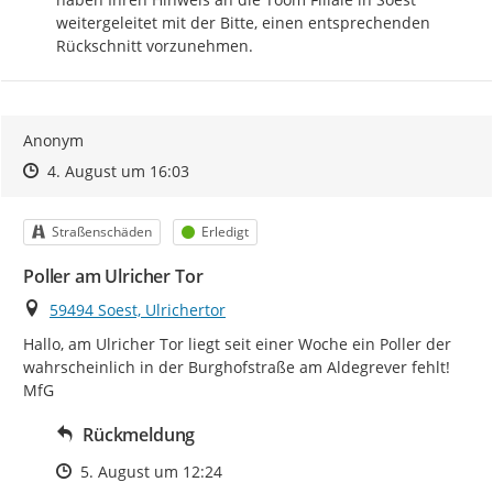
weitergeleitet mit der Bitte, einen entsprechenden 
Rückschnitt vorzunehmen.
Anonym
Zeitpunkt des Erstellens
Zeitpunkt des Erstellens
Zur Äußerung
4. August um 16:03
Kategorie
Status
Straßenschäden
Erledigt
Poller am Ulricher Tor
Ort
59494 Soest, Ulrichertor
Hallo, am Ulricher Tor liegt seit einer Woche ein Poller der 
wahrscheinlich in der Burghofstraße am Aldegrever fehlt!

MfG
Rückmeldung
Zeitpunkt des Erstellens
5. August um 12:24