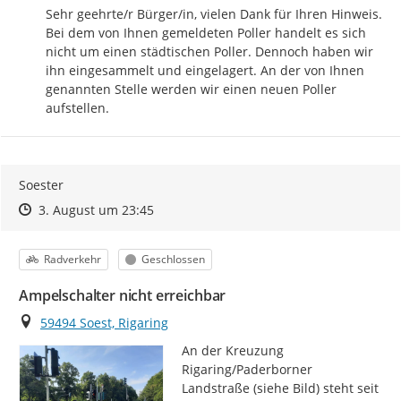
Sehr geehrte/r Bürger/in, vielen Dank für Ihren Hinweis. 
Bei dem von Ihnen gemeldeten Poller handelt es sich 
nicht um einen städtischen Poller. Dennoch haben wir 
ihn eingesammelt und eingelagert. An der von Ihnen 
genannten Stelle werden wir einen neuen Poller 
aufstellen.
Soester
Zeitpunkt des Erstellens
Zeitpunkt des Erstellens
Zur Äußerung
3. August um 23:45
Kategorie
Status
Radverkehr
Geschlossen
Ampelschalter nicht erreichbar
Ort
59494 Soest, Rigaring
An der Kreuzung 
Rigaring/Paderborner 
Landstraße (siehe Bild) steht seit 