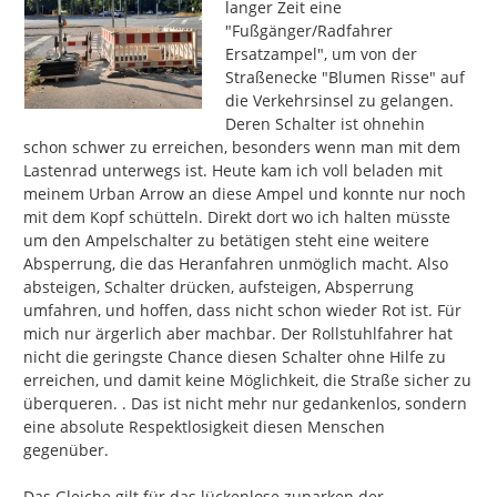
langer Zeit eine 
"Fußgänger/Radfahrer 
Ersatzampel", um von der 
Straßenecke "Blumen Risse" auf 
die Verkehrsinsel zu gelangen. 
Deren Schalter ist ohnehin 
schon schwer zu erreichen, besonders wenn man mit dem 
Lastenrad unterwegs ist. Heute kam ich voll beladen mit 
meinem Urban Arrow an diese Ampel und konnte nur noch 
mit dem Kopf schütteln. Direkt dort wo ich halten müsste 
um den Ampelschalter zu betätigen steht eine weitere 
Absperrung, die das Heranfahren unmöglich macht. Also 
absteigen, Schalter drücken, aufsteigen, Absperrung 
umfahren, und hoffen, dass nicht schon wieder Rot ist. Für 
mich nur ärgerlich aber machbar. Der Rollstuhlfahrer hat 
nicht die geringste Chance diesen Schalter ohne Hilfe zu 
erreichen, und damit keine Möglichkeit, die Straße sicher zu 
überqueren. . Das ist nicht mehr nur gedankenlos, sondern 
eine absolute Respektlosigkeit diesen Menschen 
gegenüber.

Das Gleiche gilt für das lückenlose zuparken der 