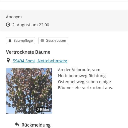
Anonym
Zeitpunkt des Erstellens
Zeitpunkt des Erstellens
Zur Äußerung
2. August um 22:00
Kategorie
Status
Baumpflege
Geschlossen
Vertrocknete Bäume
Ort
59494 Soest, Nottebohmweg
An der Veloroute, vom 
Nottebohmweg Richtung 
Ostenhellweg, sehen einige 
Bäume sehr vertrocknet aus.
2 Bilder
Rückmeldung