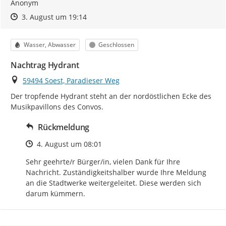
Anonym
Zeitpunkt des Erstellens
Zeitpunkt des Erstellens
Zur Äußerung
3. August um 19:14
Kategorie
Status
Wasser, Abwasser
Geschlossen
Nachtrag Hydrant
Ort
59494 Soest, Paradieser Weg
Der tropfende Hydrant steht an der nordöstlichen Ecke des 
Musikpavillons des Convos.
Rückmeldung
Zeitpunkt des Erstellens
4. August um 08:01
Sehr geehrte/r Bürger/in, vielen Dank für Ihre 
Nachricht. Zuständigkeitshalber wurde Ihre Meldung 
an die Stadtwerke weitergeleitet. Diese werden sich 
darum kümmern.