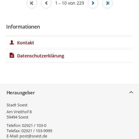
1 - 10 von 229
Informationen
Kontakt
Datenschutzerklärung
Service
Herausgeber
Stadt Soest
Am Vreithof 8
59494
Soest
Telefon:
02921 / 103-0
Telefax:
02921 / 103-9999
E-Mail:
post@soest.de