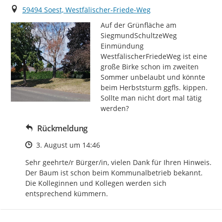
Ort
59494 Soest, Westfälischer-Friede-Weg
Auf der Grünfläche am 
SiegmundSchultzeWeg 
Einmündung 
WestfälischerFriedeWeg ist eine 
große Birke schon im zweiten 
Sommer unbelaubt und könnte 
beim Herbststurm ggfls. kippen.

Sollte man nicht dort mal tätig 
werden?
Rückmeldung
Zeitpunkt des Erstellens
3. August um 14:46
Sehr geehrte/r Bürger/in, vielen Dank für Ihren Hinweis. 
Der Baum ist schon beim Kommunalbetrieb bekannt. 
Die Kolleginnen und Kollegen werden sich 
entsprechend kümmern.