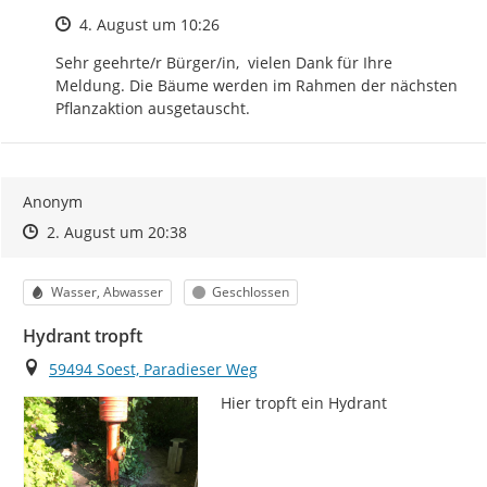
Zeitpunkt des Erstellens
4. August um 10:26
Sehr geehrte/r Bürger/in,  vielen Dank für Ihre 
Meldung. Die Bäume werden im Rahmen der nächsten 
Pflanzaktion ausgetauscht.
Anonym
Zeitpunkt des Erstellens
Zeitpunkt des Erstellens
Zur Äußerung
2. August um 20:38
Kategorie
Status
Wasser, Abwasser
Geschlossen
Hydrant tropft
Ort
59494 Soest, Paradieser Weg
Hier tropft ein Hydrant