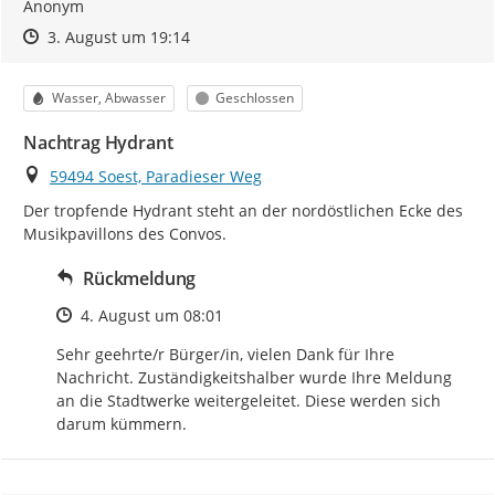
Anonym
Zeitpunkt des Erstellens
Zeitpunkt des Erstellens
Zur Äußerung
3. August um 19:14
Kategorie
Status
Wasser, Abwasser
Geschlossen
Nachtrag Hydrant
Ort
59494 Soest, Paradieser Weg
Der tropfende Hydrant steht an der nordöstlichen Ecke des 
Musikpavillons des Convos.
Rückmeldung
Zeitpunkt des Erstellens
4. August um 08:01
Sehr geehrte/r Bürger/in, vielen Dank für Ihre 
Nachricht. Zuständigkeitshalber wurde Ihre Meldung 
an die Stadtwerke weitergeleitet. Diese werden sich 
darum kümmern.