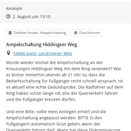
Anonym
Zeitpunkt des Erstellens
Zeitpunkt des Erstellens
Zur Äußerung
2. August um 13:10
Kategorie
Status
Defekte Ampel, Ampelschaltung
Geschlossen
Ampelschaltung Hiddingser Weg
Ort
59494 Soest, Lendringser Weg
Wurde wieder einmal die Ampelschaltung an der 
Kreuzungen Hiddingser Weg mit dem Ring verändert? War 
es bisher immerhin abends ab 21 Uhr so, dass die 
Bedarfsschaltung für Fußgänger recht schnell ansprach, ist 
es aktuell eine echte Geduldsprobe. Die Radfahrer auf dem 
Ring haben schon lange rot, ehe der Querverkehr fahren 
und die Fußgänger kreuzen dürfen.

Und eine Bitte, sollte mein Anliegen erhört und die 
Ampelschaltung angepasst werden: BITTE (!) den 
Fußgängern automatisch Grün geben, wenn der 
Querverkehr fahren darf. Wann hat diese Diskriminierung 