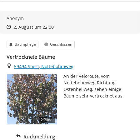
Anonym
Zeitpunkt des Erstellens
Zeitpunkt des Erstellens
Zur Äußerung
2. August um 22:00
Kategorie
Status
Baumpflege
Geschlossen
Vertrocknete Bäume
Ort
59494 Soest, Nottebohmweg
An der Veloroute, vom 
Nottebohmweg Richtung 
Ostenhellweg, sehen einige 
Bäume sehr vertrocknet aus.
2 Bilder
Rückmeldung