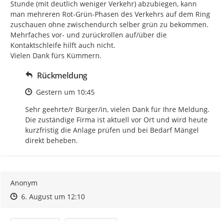
Stunde (mit deutlich weniger Verkehr) abzubiegen, kann 
man mehreren Rot-Grün-Phasen des Verkehrs auf dem Ring 
zuschauen ohne zwischendurch selber grün zu bekommen. 
Mehrfaches vor- und zurückrollen auf/über die 
Kontaktschleife hilft auch nicht.

Vielen Dank fürs Kümmern.
Rückmeldung
Zeitpunkt des Erstellens
Gestern um 10:45
Sehr geehrte/r Bürger/in, vielen Dank für Ihre Meldung. 
Die zuständige Firma ist aktuell vor Ort und wird heute 
kurzfristig die Anlage prüfen und bei Bedarf Mängel 
direkt beheben.
Anonym
Zeitpunkt des Erstellens
Zeitpunkt des Erstellens
Zur Äußerung
6. August um 12:10