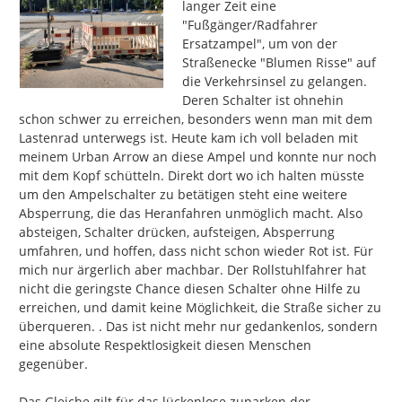
langer Zeit eine 
"Fußgänger/Radfahrer 
Ersatzampel", um von der 
Straßenecke "Blumen Risse" auf 
die Verkehrsinsel zu gelangen. 
Deren Schalter ist ohnehin 
schon schwer zu erreichen, besonders wenn man mit dem 
Lastenrad unterwegs ist. Heute kam ich voll beladen mit 
meinem Urban Arrow an diese Ampel und konnte nur noch 
mit dem Kopf schütteln. Direkt dort wo ich halten müsste 
um den Ampelschalter zu betätigen steht eine weitere 
Absperrung, die das Heranfahren unmöglich macht. Also 
absteigen, Schalter drücken, aufsteigen, Absperrung 
umfahren, und hoffen, dass nicht schon wieder Rot ist. Für 
mich nur ärgerlich aber machbar. Der Rollstuhlfahrer hat 
nicht die geringste Chance diesen Schalter ohne Hilfe zu 
erreichen, und damit keine Möglichkeit, die Straße sicher zu 
überqueren. . Das ist nicht mehr nur gedankenlos, sondern 
eine absolute Respektlosigkeit diesen Menschen 
gegenüber.

Das Gleiche gilt für das lückenlose zuparken der 