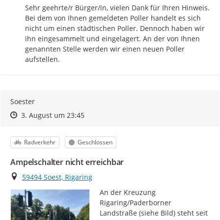
Sehr geehrte/r Bürger/in, vielen Dank für Ihren Hinweis. 
Bei dem von Ihnen gemeldeten Poller handelt es sich 
nicht um einen städtischen Poller. Dennoch haben wir 
ihn eingesammelt und eingelagert. An der von Ihnen 
genannten Stelle werden wir einen neuen Poller 
aufstellen.
Soester
Zeitpunkt des Erstellens
Zeitpunkt des Erstellens
Zur Äußerung
3. August um 23:45
Kategorie
Status
Radverkehr
Geschlossen
Ampelschalter nicht erreichbar
Ort
59494 Soest, Rigaring
An der Kreuzung 
Rigaring/Paderborner 
Landstraße (siehe Bild) steht seit 