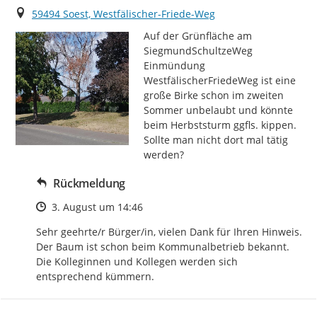
Ort
59494 Soest, Westfälischer-Friede-Weg
Auf der Grünfläche am 
SiegmundSchultzeWeg 
Einmündung 
WestfälischerFriedeWeg ist eine 
große Birke schon im zweiten 
Sommer unbelaubt und könnte 
beim Herbststurm ggfls. kippen.

Sollte man nicht dort mal tätig 
werden?
Rückmeldung
Zeitpunkt des Erstellens
3. August um 14:46
Sehr geehrte/r Bürger/in, vielen Dank für Ihren Hinweis. 
Der Baum ist schon beim Kommunalbetrieb bekannt. 
Die Kolleginnen und Kollegen werden sich 
entsprechend kümmern.