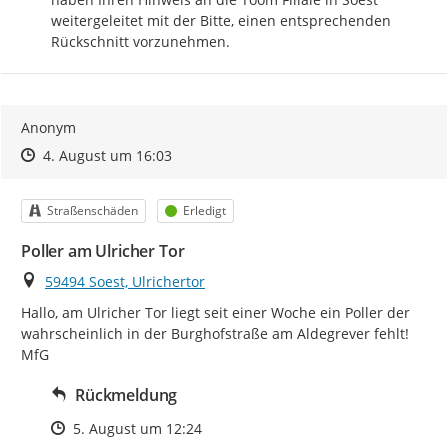
weitergeleitet mit der Bitte, einen entsprechenden 
Rückschnitt vorzunehmen.
Anonym
Zeitpunkt des Erstellens
Zeitpunkt des Erstellens
Zur Äußerung
4. August um 16:03
Kategorie
Status
Straßenschäden
Erledigt
Poller am Ulricher Tor
Ort
59494 Soest, Ulrichertor
Hallo, am Ulricher Tor liegt seit einer Woche ein Poller der 
wahrscheinlich in der Burghofstraße am Aldegrever fehlt!

MfG
Rückmeldung
Zeitpunkt des Erstellens
5. August um 12:24