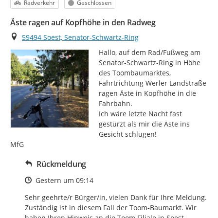
Kategorie
Status
Radverkehr
Geschlossen
Äste ragen auf Kopfhöhe in den Radweg
Ort
59494 Soest, Senator-Schwartz-Ring
Hallo, auf dem Rad/Fußweg am 
Senator-Schwartz-Ring in Höhe 
des Toombaumarktes, 
Fahrtrichtung Werler Landstraße 
ragen Äste in Kopfhöhe in die 
Fahrbahn.

Ich wäre letzte Nacht fast 
gestürzt als mir die Äste ins 
Gesicht schlugen!

MfG
Rückmeldung
Zeitpunkt des Erstellens
Gestern um 09:14
Sehr geehrte/r Bürger/in, vielen Dank für Ihre Meldung. 
Zuständig ist in diesem Fall der Toom-Baumarkt. Wir 
haben Ihren Hinweis an die Toom Filiale in Soest 