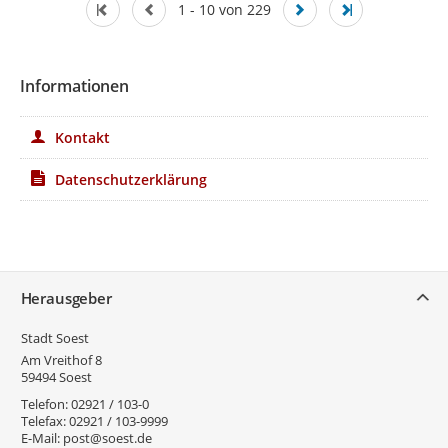
1 - 10 von 229
Informationen
Kontakt
Datenschutzerklärung
Service
Herausgeber
Stadt Soest
Am Vreithof 8
59494
Soest
Telefon:
02921 / 103-0
Telefax:
02921 / 103-9999
E-Mail:
post@soest.de