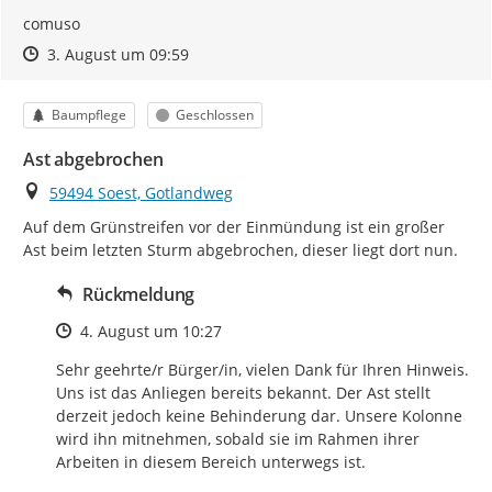
comuso
Zeitpunkt des Erstellens
Zeitpunkt des Erstellens
Zur Äußerung
3. August um 09:59
Kategorie
Status
Baumpflege
Geschlossen
Ast abgebrochen
Ort
59494 Soest, Gotlandweg
Auf dem Grünstreifen vor der Einmündung ist ein großer 
Ast beim letzten Sturm abgebrochen, dieser liegt dort nun.
Rückmeldung
Zeitpunkt des Erstellens
4. August um 10:27
Sehr geehrte/r Bürger/in, vielen Dank für Ihren Hinweis. 
Uns ist das Anliegen bereits bekannt. Der Ast stellt 
derzeit jedoch keine Behinderung dar. Unsere Kolonne 
wird ihn mitnehmen, sobald sie im Rahmen ihrer 
Arbeiten in diesem Bereich unterwegs ist.