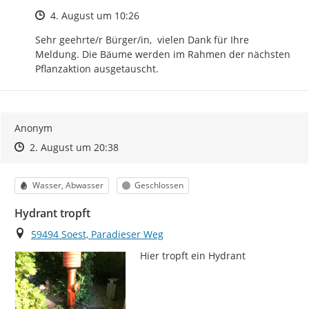
Zeitpunkt des Erstellens
4. August um 10:26
Sehr geehrte/r Bürger/in,  vielen Dank für Ihre 
Meldung. Die Bäume werden im Rahmen der nächsten 
Pflanzaktion ausgetauscht.
Anonym
Zeitpunkt des Erstellens
Zeitpunkt des Erstellens
Zur Äußerung
2. August um 20:38
Kategorie
Status
Wasser, Abwasser
Geschlossen
Hydrant tropft
Ort
59494 Soest, Paradieser Weg
Hier tropft ein Hydrant