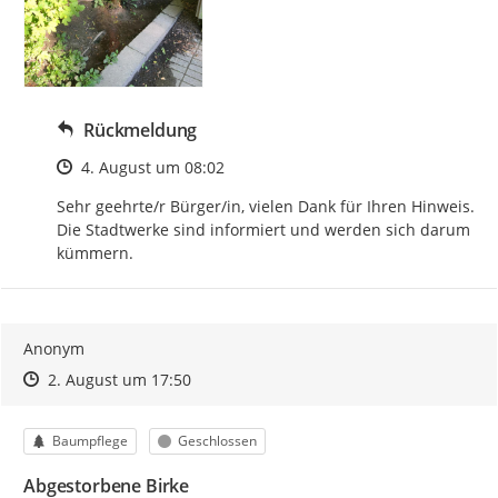
Rückmeldung
Zeitpunkt des Erstellens
4. August um 08:02
Sehr geehrte/r Bürger/in, vielen Dank für Ihren Hinweis. 
Die Stadtwerke sind informiert und werden sich darum 
kümmern.
Anonym
Zeitpunkt des Erstellens
Zeitpunkt des Erstellens
Zur Äußerung
2. August um 17:50
Kategorie
Status
Baumpflege
Geschlossen
Abgestorbene Birke