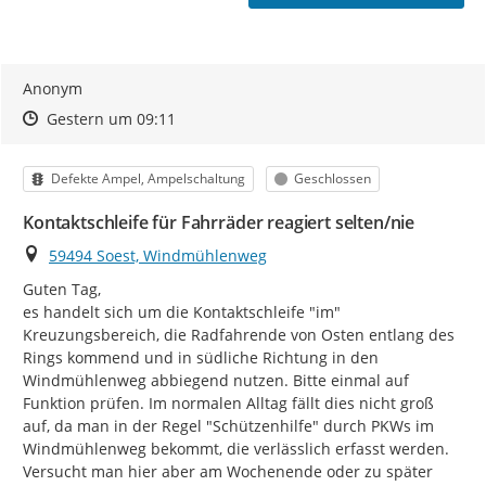
Anonym
Zeitpunkt des Erstellens
Zeitpunkt des Erstellens
Zur Äußerung
Gestern um 09:11
Kategorie
Status
Defekte Ampel, Ampelschaltung
Geschlossen
Kontaktschleife für Fahrräder reagiert selten/nie
Ort
59494 Soest, Windmühlenweg
Guten Tag,

es handelt sich um die Kontaktschleife "im" 
Kreuzungsbereich, die Radfahrende von Osten entlang des 
Rings kommend und in südliche Richtung in den 
Windmühlenweg abbiegend nutzen. Bitte einmal auf 
Funktion prüfen. Im normalen Alltag fällt dies nicht groß 
auf, da man in der Regel "Schützenhilfe" durch PKWs im 
Windmühlenweg bekommt, die verlässlich erfasst werden. 
Versucht man hier aber am Wochenende oder zu später 