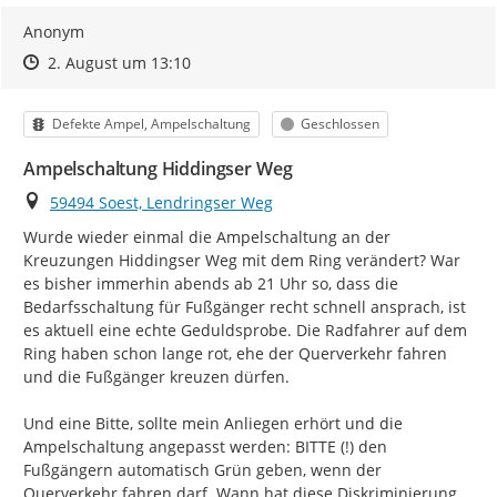
Anonym
Zeitpunkt des Erstellens
Zeitpunkt des Erstellens
Zur Äußerung
2. August um 13:10
Kategorie
Status
Defekte Ampel, Ampelschaltung
Geschlossen
Ampelschaltung Hiddingser Weg
Ort
59494 Soest, Lendringser Weg
Wurde wieder einmal die Ampelschaltung an der 
Kreuzungen Hiddingser Weg mit dem Ring verändert? War 
es bisher immerhin abends ab 21 Uhr so, dass die 
Bedarfsschaltung für Fußgänger recht schnell ansprach, ist 
es aktuell eine echte Geduldsprobe. Die Radfahrer auf dem 
Ring haben schon lange rot, ehe der Querverkehr fahren 
und die Fußgänger kreuzen dürfen.

Und eine Bitte, sollte mein Anliegen erhört und die 
Ampelschaltung angepasst werden: BITTE (!) den 
Fußgängern automatisch Grün geben, wenn der 
Querverkehr fahren darf. Wann hat diese Diskriminierung 