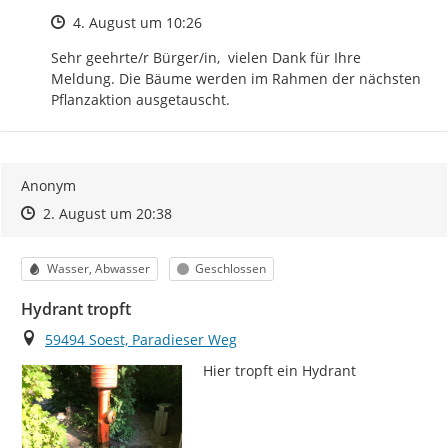
Zeitpunkt des Erstellens
4. August um 10:26
Sehr geehrte/r Bürger/in,  vielen Dank für Ihre 
Meldung. Die Bäume werden im Rahmen der nächsten 
Pflanzaktion ausgetauscht.
Anonym
Zeitpunkt des Erstellens
Zeitpunkt des Erstellens
Zur Äußerung
2. August um 20:38
Kategorie
Status
Wasser, Abwasser
Geschlossen
Hydrant tropft
Ort
59494 Soest, Paradieser Weg
Hier tropft ein Hydrant