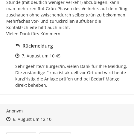
Stunde (mit deutlich weniger Verkehr) abzubiegen, kann 
man mehreren Rot-Grün-Phasen des Verkehrs auf dem Ring 
zuschauen ohne zwischendurch selber grün zu bekommen. 
Mehrfaches vor- und zurückrollen auf/über die 
Kontaktschleife hilft auch nicht.

Vielen Dank fürs Kümmern.
Rückmeldung
Zeitpunkt des Erstellens
7. August um 10:45
Sehr geehrte/r Bürger/in, vielen Dank für Ihre Meldung. 
Die zuständige Firma ist aktuell vor Ort und wird heute 
kurzfristig die Anlage prüfen und bei Bedarf Mängel 
direkt beheben.
Anonym
Zeitpunkt des Erstellens
Zeitpunkt des Erstellens
Zur Äußerung
6. August um 12:10