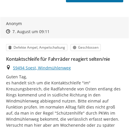
Anonym
Zeitpunkt des Erstellens
Zeitpunkt des Erstellens
Zur Äußerung
7. August um 09:11
Kategorie
Status
Defekte Ampel, Ampelschaltung
Geschlossen
Kontaktschleife für Fahrräder reagiert selten/nie
Ort
59494 Soest, Windmühlenweg
Guten Tag,

es handelt sich um die Kontaktschleife "im" 
Kreuzungsbereich, die Radfahrende von Osten entlang des 
Rings kommend und in südliche Richtung in den 
Windmühlenweg abbiegend nutzen. Bitte einmal auf 
Funktion prüfen. Im normalen Alltag fällt dies nicht groß 
auf, da man in der Regel "Schützenhilfe" durch PKWs im 
Windmühlenweg bekommt, die verlässlich erfasst werden. 
Versucht man hier aber am Wochenende oder zu später 