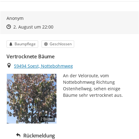
Anonym
Zeitpunkt des Erstellens
Zeitpunkt des Erstellens
Zur Äußerung
2. August um 22:00
Kategorie
Status
Baumpflege
Geschlossen
Vertrocknete Bäume
Ort
59494 Soest, Nottebohmweg
An der Veloroute, vom 
Nottebohmweg Richtung 
Ostenhellweg, sehen einige 
Bäume sehr vertrocknet aus.
2 Bilder
Rückmeldung