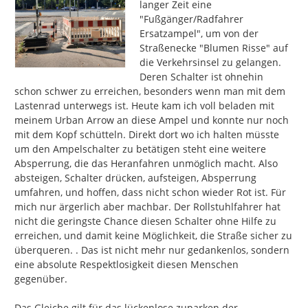
langer Zeit eine 
"Fußgänger/Radfahrer 
Ersatzampel", um von der 
Straßenecke "Blumen Risse" auf 
die Verkehrsinsel zu gelangen. 
Deren Schalter ist ohnehin 
schon schwer zu erreichen, besonders wenn man mit dem 
Lastenrad unterwegs ist. Heute kam ich voll beladen mit 
meinem Urban Arrow an diese Ampel und konnte nur noch 
mit dem Kopf schütteln. Direkt dort wo ich halten müsste 
um den Ampelschalter zu betätigen steht eine weitere 
Absperrung, die das Heranfahren unmöglich macht. Also 
absteigen, Schalter drücken, aufsteigen, Absperrung 
umfahren, und hoffen, dass nicht schon wieder Rot ist. Für 
mich nur ärgerlich aber machbar. Der Rollstuhlfahrer hat 
nicht die geringste Chance diesen Schalter ohne Hilfe zu 
erreichen, und damit keine Möglichkeit, die Straße sicher zu 
überqueren. . Das ist nicht mehr nur gedankenlos, sondern 
eine absolute Respektlosigkeit diesen Menschen 
gegenüber.

Das Gleiche gilt für das lückenlose zuparken der 