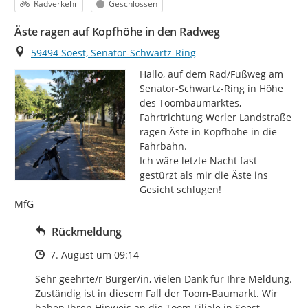
Kategorie
Status
Radverkehr
Geschlossen
Äste ragen auf Kopfhöhe in den Radweg
Ort
59494 Soest, Senator-Schwartz-Ring
Hallo, auf dem Rad/Fußweg am 
Senator-Schwartz-Ring in Höhe 
des Toombaumarktes, 
Fahrtrichtung Werler Landstraße 
ragen Äste in Kopfhöhe in die 
Fahrbahn.

Ich wäre letzte Nacht fast 
gestürzt als mir die Äste ins 
Gesicht schlugen!

MfG
Rückmeldung
Zeitpunkt des Erstellens
7. August um 09:14
Sehr geehrte/r Bürger/in, vielen Dank für Ihre Meldung. 
Zuständig ist in diesem Fall der Toom-Baumarkt. Wir 
haben Ihren Hinweis an die Toom Filiale in Soest 