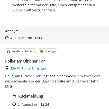
weitergeleitet mit der Bitte, einen entsprechenden 
Rückschnitt vorzunehmen.
Anonym
Zeitpunkt des Erstellens
Zeitpunkt des Erstellens
Zur Äußerung
4. August um 16:03
Kategorie
Status
Straßenschäden
Erledigt
Poller am Ulricher Tor
Ort
59494 Soest, Ulrichertor
Hallo, am Ulricher Tor liegt seit einer Woche ein Poller der 
wahrscheinlich in der Burghofstraße am Aldegrever fehlt!

MfG
Rückmeldung
Zeitpunkt des Erstellens
5. August um 12:24