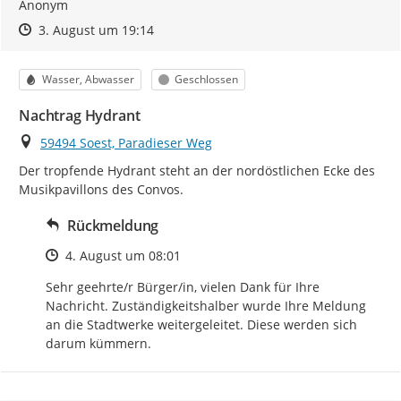
Anonym
Zeitpunkt des Erstellens
Zeitpunkt des Erstellens
Zur Äußerung
3. August um 19:14
Kategorie
Status
Wasser, Abwasser
Geschlossen
Nachtrag Hydrant
Ort
59494 Soest, Paradieser Weg
Der tropfende Hydrant steht an der nordöstlichen Ecke des 
Musikpavillons des Convos.
Rückmeldung
Zeitpunkt des Erstellens
4. August um 08:01
Sehr geehrte/r Bürger/in, vielen Dank für Ihre 
Nachricht. Zuständigkeitshalber wurde Ihre Meldung 
an die Stadtwerke weitergeleitet. Diese werden sich 
darum kümmern.