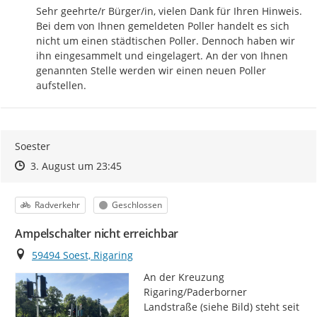
Sehr geehrte/r Bürger/in, vielen Dank für Ihren Hinweis. 
Bei dem von Ihnen gemeldeten Poller handelt es sich 
nicht um einen städtischen Poller. Dennoch haben wir 
ihn eingesammelt und eingelagert. An der von Ihnen 
genannten Stelle werden wir einen neuen Poller 
aufstellen.
Soester
Zeitpunkt des Erstellens
Zeitpunkt des Erstellens
Zur Äußerung
3. August um 23:45
Kategorie
Status
Radverkehr
Geschlossen
Ampelschalter nicht erreichbar
Ort
59494 Soest, Rigaring
An der Kreuzung 
Rigaring/Paderborner 
Landstraße (siehe Bild) steht seit 