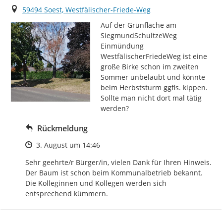
Ort
59494 Soest, Westfälischer-Friede-Weg
Auf der Grünfläche am 
SiegmundSchultzeWeg 
Einmündung 
WestfälischerFriedeWeg ist eine 
große Birke schon im zweiten 
Sommer unbelaubt und könnte 
beim Herbststurm ggfls. kippen.

Sollte man nicht dort mal tätig 
werden?
Rückmeldung
Zeitpunkt des Erstellens
3. August um 14:46
Sehr geehrte/r Bürger/in, vielen Dank für Ihren Hinweis. 
Der Baum ist schon beim Kommunalbetrieb bekannt. 
Die Kolleginnen und Kollegen werden sich 
entsprechend kümmern.