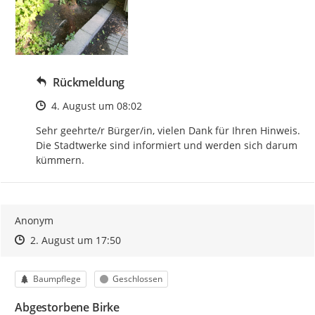
Rückmeldung
Zeitpunkt des Erstellens
4. August um 08:02
Sehr geehrte/r Bürger/in, vielen Dank für Ihren Hinweis. 
Die Stadtwerke sind informiert und werden sich darum 
kümmern.
Anonym
Zeitpunkt des Erstellens
Zeitpunkt des Erstellens
Zur Äußerung
2. August um 17:50
Kategorie
Status
Baumpflege
Geschlossen
Abgestorbene Birke