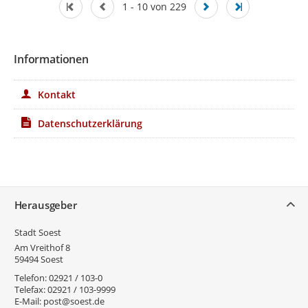
1 - 10 von 229
Informationen
Kontakt
Datenschutzerklärung
Service
Herausgeber
Stadt Soest
Am Vreithof 8
59494
Soest
Telefon:
02921 / 103-0
Telefax:
02921 / 103-9999
E-Mail:
post@soest.de