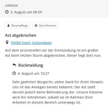
comuso
Zeitpunkt des Erstellens
Zeitpunkt des Erstellens
Zur Äußerung
3. August um 09:59
Kategorie
Status
Baumpflege
Geschlossen
Ast abgebrochen
Ort
59494 Soest, Gotlandweg
Auf dem Grünstreifen vor der Einmündung ist ein großer 
Ast beim letzten Sturm abgebrochen, dieser liegt dort nun.
Rückmeldung
Zeitpunkt des Erstellens
4. August um 10:27
Sehr geehrte/r Bürger/in, vielen Dank für Ihren Hinweis. 
Uns ist das Anliegen bereits bekannt. Der Ast stellt 
derzeit jedoch keine Behinderung dar. Unsere Kolonne 
wird ihn mitnehmen, sobald sie im Rahmen ihrer 
Arbeiten in diesem Bereich unterwegs ist.