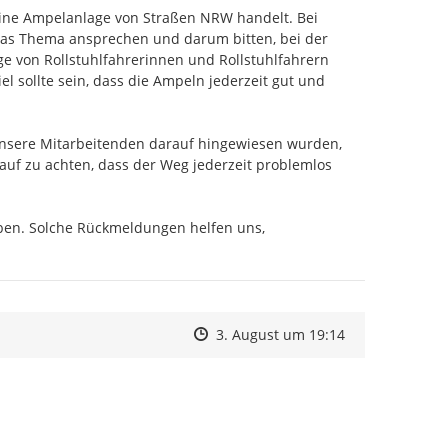
ine Ampelanlage von Straßen NRW handelt. Bei 
as Thema ansprechen und darum bitten, bei der 
 von Rollstuhlfahrerinnen und Rollstuhlfahrern 
 sollte sein, dass die Ampeln jederzeit gut und 
unsere Mitarbeitenden darauf hingewiesen wurden, 
auf zu achten, dass der Weg jederzeit problemlos 
ben. Solche Rückmeldungen helfen uns, 
Zeitpunkt des Erstellens
Zeitpunkt des Erstellens
Zur Äußerung
3. August um 19:14