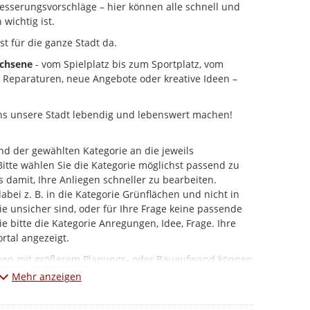
esserungsvorschläge – hier können alle schnell und
 wichtig ist.
st für die ganze Stadt da.
achsene
- vom Spielplatz bis zum Sportplatz, vom
b Reparaturen, neue Angebote oder kreative Ideen –
ns unsere Stadt lebendig und lebenswert machen!
d der gewählten Kategorie an die jeweils
 Bitte wählen Sie die Kategorie möglichst passend zu
s damit, Ihre Anliegen schneller zu bearbeiten.
ei z. B. in die Kategorie Grünflächen und nicht in
e unsicher sind, oder für Ihre Frage keine passende
e bitte die Kategorie Anregungen, Idee, Frage. Ihre
rtal angezeigt.
hmen mit größerem Planungs- oder Bauaufwand können
ewickelt werden.
Mehr anzeigen