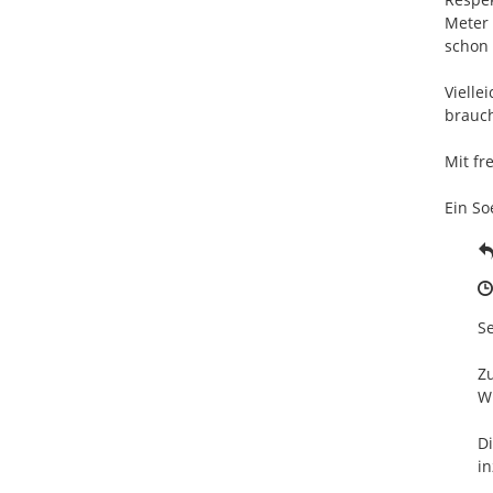
Meter 
schon 
Vielle
brauch
Mit fr
Ein So
Se
Zu
Wi
Di
in