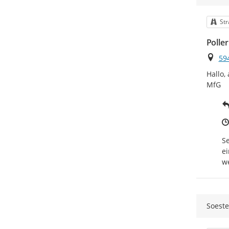
Kat
St
Polle
Ort
594
Hallo,
MfG
Se
ei
we
Soeste