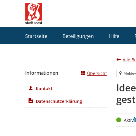
Portalnavigation
Startseite
Beteiligungen
Hilfe
Alle B
Informationen
Übersicht
Meldev
Ide
Kontakt
gest
Datenschutzerklärung
Status
Z
Aktiv