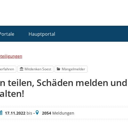
Portale
Hauptportal
eteiligungen
erfahren
Mitdenken Soest
Mängelmelder
en teilen, Schäden melden un
alten!
eitraum
Meldungen
17.11.2022
bis
-
2054
Meldungen