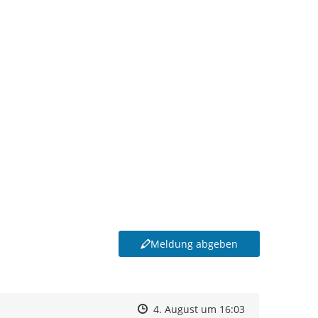
Meldung abgeben
Zeitpunkt des Erstellens
Zeitpunkt des Erstellens
Zur Äußerung
4. August um 16:03