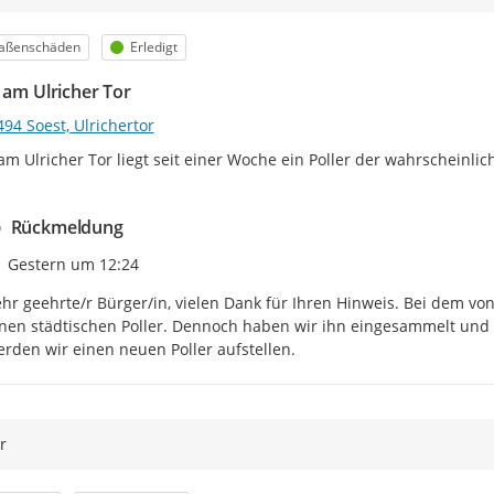
egorie
Status
raßenschäden
Erledigt
r am Ulricher Tor
94 Soest, Ulrichertor
 am Ulricher Tor liegt seit einer Woche ein Poller der wahrscheinlic
Rückmeldung
Zeitpunkt des Erstellens
Gestern um 12:24
hr geehrte/r Bürger/in, vielen Dank für Ihren Hinweis. Bei dem von
nen städtischen Poller. Dennoch haben wir ihn eingesammelt und e
rden wir einen neuen Poller aufstellen.
r