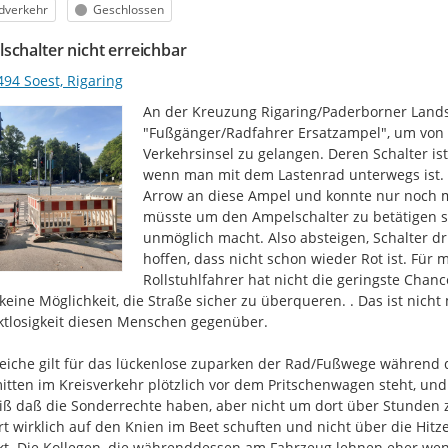
egorie
Status
dverkehr
Geschlossen
schalter nicht erreichbar
94 Soest, Rigaring
An der Kreuzung Rigaring/Paderborner Landstra
"Fußgänger/Radfahrer Ersatzampel", um von d
Verkehrsinsel zu gelangen. Deren Schalter is
wenn man mit dem Lastenrad unterwegs ist. 
Arrow an diese Ampel und konnte nur noch mit
müsste um den Ampelschalter zu betätigen st
unmöglich macht. Also absteigen, Schalter d
hoffen, dass nicht schon wieder Rot ist. Für 
Rollstuhlfahrer hat nicht die geringste Chanc
keine Möglichkeit, die Straße sicher zu überqueren. . Das ist nich
tlosigkeit diesen Menschen gegenüber.

eiche gilt für das lückenlose zuparken der Rad/Fußwege während der
tten im Kreisverkehr plötzlich vor dem Pritschenwagen steht, und 
iß daß die Sonderrechte haben, aber nicht um dort über Stunden zu
rt wirklich auf den Knien im Beet schuften und nicht über die Hit
t. Die Kollegen, die währenddessen am Fahrzeug lehnen eher weni