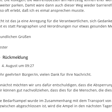
weiter parken, Damit wäre dann auch dieser Weg wieder barrierefre
so oft erlebt, daß ich es eimal ansprechen musste.

icht ist das ja eine Anregung für die Verantwortlichen, sich Geda
t es statt Paragraphen und Verordnungen nur etwas gesunden Me
eundlichen Grüßen

ester
Rückmeldung
Zeitpunkt des Erstellens
4. August um 09:27
hr geehrte/r Bürger/in, vielen Dank für Ihre Nachricht.

nächst möchten wir uns dafür entschuldigen, dass die Absperrung
r können gut nachvollziehen, dass dies für die Menschen, die diese 
e Bedarfsampel wurde im Zusammenhang mit dem Transport von Rot
zwischen abgeschlossen ist, wird die Ampel in den nächsten Tagen