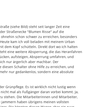
ße (siehe Bild) steht seit langer Zeit eine 
er Straßenecke "Blumen Risse" auf die 
t ohnehin schon schwer zu erreichen, besonders 
Heute kam ich voll beladen mit meinem Urban 
 dem Kopf schütteln. Direkt dort wo ich halten 
eht eine weitere Absperrung, die das Heranfahren 
rücken, aufsteigen, Absperrung umfahren, und 
mich nur ärgerlich aber machbar. Der 
e diesen Schalter ohne Hilfe zu erreichen, und 
t mehr nur gedankenlos, sondern eine absolute 
 Grünpflege. Es ist wirklich nicht lustig wenn 
nicht mal als Fußgänger daran vorbei kommt. Ja, 
 stehen. Die Mitarbeiterinnen und Mitarbeiter, 
ze jammern haben übrigens meinen vollsten 
ger. Die könnten diesen Wagen aber ein paar 