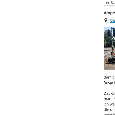
Kat
Ra
Ampel
Ort
594
damit 
Respek
Das Gl
man mi
ich we
die do
Respek