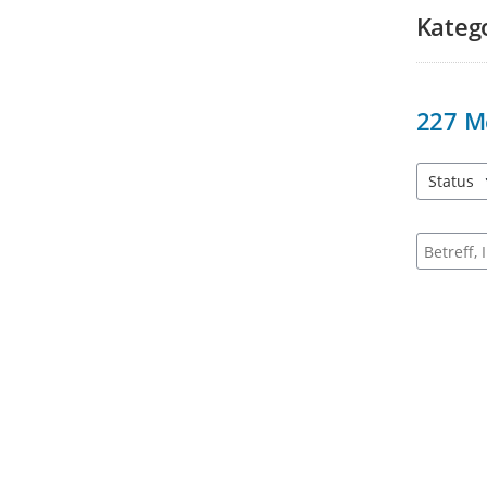
Kateg
227
M
Status
3 Einträg
Suche na