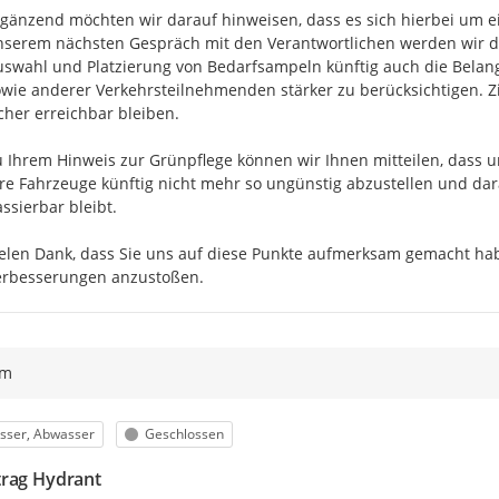
gänzend möchten wir darauf hinweisen, dass es sich hierbei um e
serem nächsten Gespräch mit den Verantwortlichen werden wir d
swahl und Platzierung von Bedarfsampeln künftig auch die Belange
wie anderer Verkehrsteilnehmenden stärker zu berücksichtigen. Ziel
cher erreichbar bleiben.

 Ihrem Hinweis zur Grünpflege können wir Ihnen mitteilen, dass 
re Fahrzeuge künftig nicht mehr so ungünstig abzustellen und dar
ssierbar bleibt.

elen Dank, dass Sie uns auf diese Punkte aufmerksam gemacht ha
erbesserungen anzustoßen.
ym
egorie
Status
sser, Abwasser
Geschlossen
rag Hydrant