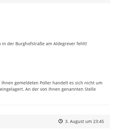
h in der Burghofstraße am Aldegrever fehlt!

 Ihnen gemeldeten Poller handelt es sich nicht um 
ingelagert. An der von Ihnen genannten Stelle 
Zeitpunkt des Erstellens
Zeitpunkt des Erstellens
Zur Äußerung
3. August um 23:45