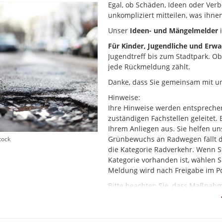
Egal, ob Schäden, Ideen oder Verb
unkompliziert mitteilen, was ihnen
Unser
Ideen- und Mängelmelder
i
Für Kinder, Jugendliche und Erw
Jugendtreff bis zum Stadtpark. O
jede Rückmeldung zählt.
Danke, dass Sie gemeinsam mit u
Hinweise:
Ihre Hinweise werden entsprechen
zuständigen Fachstellen geleitet.
Ihrem Anliegen aus. Sie helfen un
Grünbewuchs an Radwegen fällt dab
tock
die Kategorie Radverkehr. Wenn Si
Kategorie vorhanden ist, wählen Si
Meldung wird nach Freigabe im Po
Bitte beachten Sie, dass Maßna
nicht über den Mängelmelder abg
Vielen Dank.