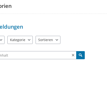
orien
eldungen
Kategorie
Sortieren
e verfügbar. Benutzen Sie "Pfeiltaste oben" und "Pfeiltaste unten"
11 Einträge verfügbar. Benutzen Sie "Pfeiltaste oben" und "Pf
2 Einträge verfügbar. Benutzen Sie "Pfeiltas
ch Meldungen und Kommentaren