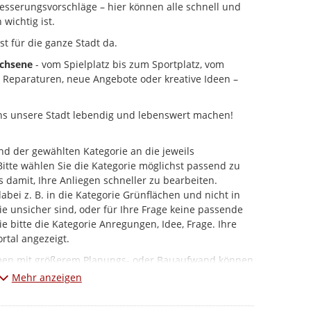
esserungsvorschläge – hier können alle schnell und
 wichtig ist.
st für die ganze Stadt da.
achsene
- vom Spielplatz bis zum Sportplatz, vom
b Reparaturen, neue Angebote oder kreative Ideen –
ns unsere Stadt lebendig und lebenswert machen!
d der gewählten Kategorie an die jeweils
 Bitte wählen Sie die Kategorie möglichst passend zu
s damit, Ihre Anliegen schneller zu bearbeiten.
ei z. B. in die Kategorie Grünflächen und nicht in
e unsicher sind, oder für Ihre Frage keine passende
e bitte die Kategorie Anregungen, Idee, Frage. Ihre
rtal angezeigt.
hmen mit größerem Planungs- oder Bauaufwand können
ewickelt werden.
Mehr anzeigen