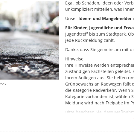
Egal, ob Schäden, Ideen oder Verb
unkompliziert mitteilen, was ihnen
Unser
Ideen- und Mängelmelder
i
Für Kinder, Jugendliche und Erw
Jugendtreff bis zum Stadtpark. O
jede Rückmeldung zählt.
Danke, dass Sie gemeinsam mit u
Hinweise:
Ihre Hinweise werden entsprechen
zuständigen Fachstellen geleitet.
Ihrem Anliegen aus. Sie helfen un
Grünbewuchs an Radwegen fällt dab
tock
die Kategorie Radverkehr. Wenn Si
Kategorie vorhanden ist, wählen Si
Meldung wird nach Freigabe im Po
Bitte beachten Sie, dass Maßna
nicht über den Mängelmelder abg
Vielen Dank.