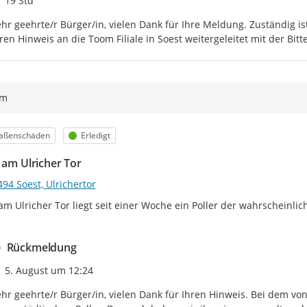
19 Std
hr geehrte/r Bürger/in, vielen Dank für Ihre Meldung. Zuständig i
ren Hinweis an die Toom Filiale in Soest weitergeleitet mit der B
ym
egorie
Status
raßenschäden
Erledigt
r am Ulricher Tor
94 Soest, Ulrichertor
 am Ulricher Tor liegt seit einer Woche ein Poller der wahrscheinlic
Rückmeldung
Zeitpunkt des Erstellens
5. August um 12:24
hr geehrte/r Bürger/in, vielen Dank für Ihren Hinweis. Bei dem von