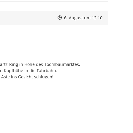
Zeitpunkt des Erstellens
Zeitpunkt des Erstellens
Zur Äußerung
6. August um 12:10
artz-Ring in Höhe des Toombaumarktes, 
n Kopfhöhe in die Fahrbahn.

 Äste ins Gesicht schlugen!
