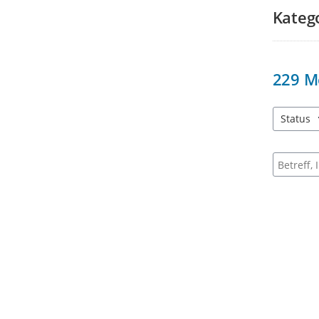
Kateg
229
M
Status
3 Einträg
Suche na