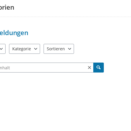
orien
eldungen
Kategorie
Sortieren
e verfügbar. Benutzen Sie "Pfeiltaste oben" und "Pfeiltaste unten"
11 Einträge verfügbar. Benutzen Sie "Pfeiltaste oben" und "Pf
2 Einträge verfügbar. Benutzen Sie "Pfeiltas
ch Meldungen und Kommentaren