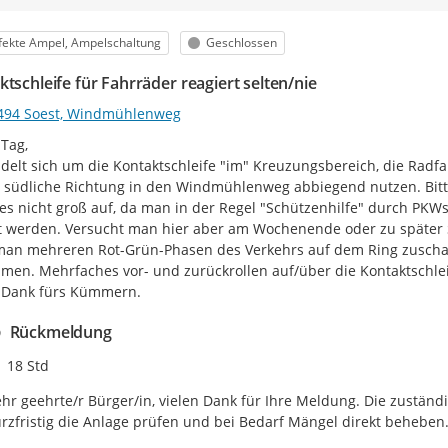
egorie
Status
fekte Ampel, Ampelschaltung
Geschlossen
tschleife für Fahrräder reagiert selten/nie
494 Soest, Windmühlenweg
Tag,

delt sich um die Kontaktschleife "im" Kreuzungsbereich, die Rad
 südliche Richtung in den Windmühlenweg abbiegend nutzen. Bitte
dies nicht groß auf, da man in der Regel "Schützenhilfe" durch PK
t werden. Versucht man hier aber am Wochenende oder zu später S
an mehreren Rot-Grün-Phasen des Verkehrs auf dem Ring zuscha
en. Mehrfaches vor- und zurückrollen auf/über die Kontaktschleife
 Dank fürs Kümmern.
Rückmeldung
Zeitpunkt des Erstellens
18 Std
hr geehrte/r Bürger/in, vielen Dank für Ihre Meldung. Die zuständig
rzfristig die Anlage prüfen und bei Bedarf Mängel direkt beheben