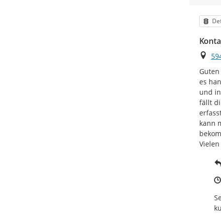
Kat
De
Kontak
Ort
59
Guten 
es han
und in
fällt 
erfass
kann m
bekomm
Vielen
Se
ku