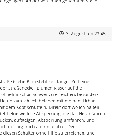
ingelagert. An der von Ihnen genannten Stelle 
Zeitpunkt des Erstellens
Zeitpunkt des Erstellens
Zur Äußerung
3. August um 23:45
ße (siehe Bild) steht seit langer Zeit eine 
er Straßenecke "Blumen Risse" auf die 
t ohnehin schon schwer zu erreichen, besonders 
Heute kam ich voll beladen mit meinem Urban 
 dem Kopf schütteln. Direkt dort wo ich halten 
eht eine weitere Absperrung, die das Heranfahren 
rücken, aufsteigen, Absperrung umfahren, und 
mich nur ärgerlich aber machbar. Der 
e diesen Schalter ohne Hilfe zu erreichen, und 