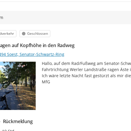
ym
egorie
Status
dverkehr
Geschlossen
ragen auf Kopfhöhe in den Radweg
494 Soest, Senator-Schwartz-Ring
Hallo, auf dem Rad/Fußweg am Senator-Schw
Fahrtrichtung Werler Landstraße ragen Äste i
Ich wäre letzte Nacht fast gestürzt als mir die
MfG
Rückmeldung
Zeitpunkt des Erstellens