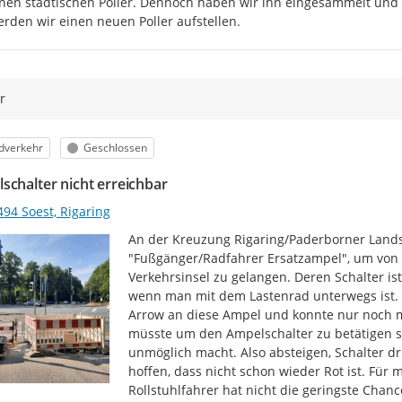
nen städtischen Poller. Dennoch haben wir ihn eingesammelt und e
rden wir einen neuen Poller aufstellen.
r
egorie
Status
dverkehr
Geschlossen
schalter nicht erreichbar
94 Soest, Rigaring
An der Kreuzung Rigaring/Paderborner Landstra
"Fußgänger/Radfahrer Ersatzampel", um von d
Verkehrsinsel zu gelangen. Deren Schalter is
wenn man mit dem Lastenrad unterwegs ist. 
Arrow an diese Ampel und konnte nur noch mit
müsste um den Ampelschalter zu betätigen st
unmöglich macht. Also absteigen, Schalter d
hoffen, dass nicht schon wieder Rot ist. Für 
Rollstuhlfahrer hat nicht die geringste Chanc