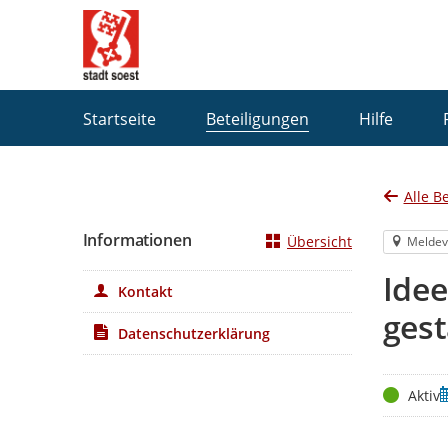
Portalnavigation
Startseite
Beteiligungen
Hilfe
Alle B
Informationen
Übersicht
Meldev
Ide
Kontakt
gest
Datenschutzerklärung
Status
Z
Aktiv