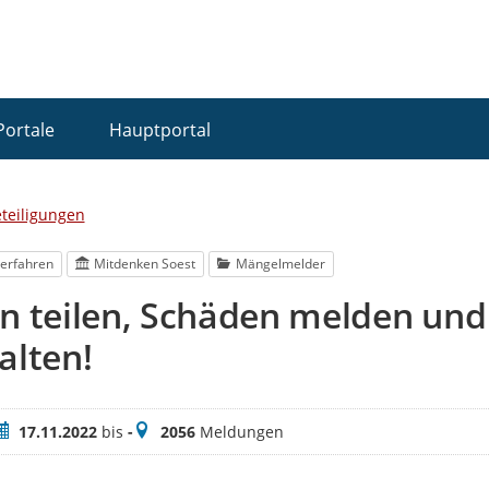
Portale
Hauptportal
eteiligungen
erfahren
Mitdenken Soest
Mängelmelder
en teilen, Schäden melden un
alten!
eitraum
Meldungen
17.11.2022
bis
-
2056
Meldungen