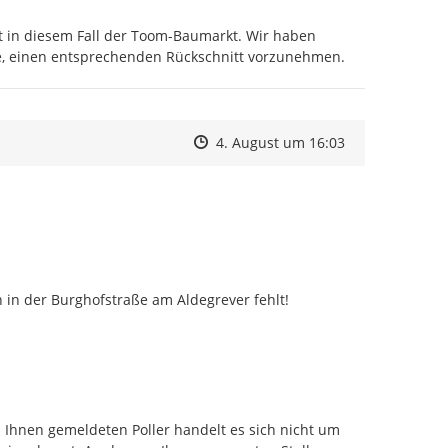
st in diesem Fall der Toom-Baumarkt. Wir haben 
itte, einen entsprechenden Rückschnitt vorzunehmen.
Zeitpunkt des Erstellens
Zeitpunkt des Erstellens
Zur Äußerung
4. August um 16:03
h in der Burghofstraße am Aldegrever fehlt!

 Ihnen gemeldeten Poller handelt es sich nicht um 