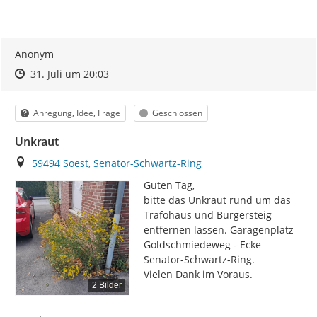
Anonym
Zeitpunkt des Erstellens
Zeitpunkt des Erstellens
Zur Äußerung
31. Juli um 20:03
Kategorie
Status
Anregung, Idee, Frage
Geschlossen
Unkraut
Ort
59494 Soest, Senator-Schwartz-Ring
Guten Tag,

bitte das Unkraut rund um das 
Trafohaus und Bürgersteig 
entfernen lassen. Garagenplatz 
Goldschmiedeweg - Ecke 
Senator-Schwartz-Ring.

Vielen Dank im Voraus.
2 Bilder