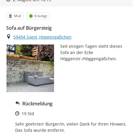
Kategorie
Status
Müll
Erledigt
Sofa auf Bürgersteig
Ort
59494 Soest, Höggengäßchen
Seit einigen Tagen steht dieses 
Sofa an der Ecke 
Höggenstr./Höggengäßchen.
Rückmeldung
Zeitpunkt des Erstellens
19 Std
Sehr geehrte/r Bürger/in, vielen Dank für Ihren Hinweis. 
Das Sofa wurde entfernt.