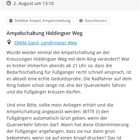
Zeitpunkt des Erstellens
Zeitpunkt des Erstellens
Zur Äußerung
2. August um 13:10
Kategorie
Status
Defekte Ampel, Ampelschaltung
Geschlossen
Ampelschaltung Hiddingser Weg
Ort
59494 Soest, Lendringser Weg
Wurde wieder einmal die Ampelschaltung an der 
Kreuzungen Hiddingser Weg mit dem Ring verändert? War 
es bisher immerhin abends ab 21 Uhr so, dass die 
Bedarfsschaltung für Fußgänger recht schnell ansprach, ist 
es aktuell eine echte Geduldsprobe. Die Radfahrer auf dem 
Ring haben schon lange rot, ehe der Querverkehr fahren 
und die Fußgänger kreuzen dürfen.

Und eine Bitte, sollte mein Anliegen erhört und die 
Ampelschaltung angepasst werden: BITTE (!) den 
Fußgängern automatisch Grün geben, wenn der 
Querverkehr fahren darf. Wann hat diese Diskriminierung 
der Fußgänger angefangen, dass sie nur dann grün 
bekommen, wenn sie auf einen Knopf drücken? Das ist 