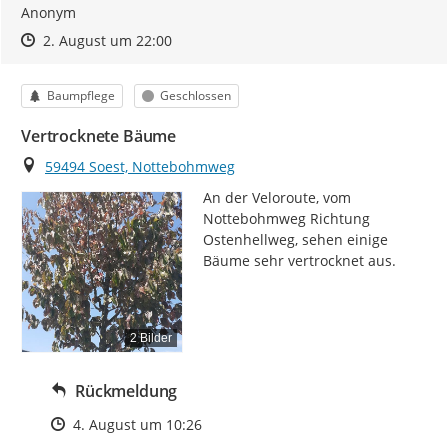
Anonym
Zeitpunkt des Erstellens
Zeitpunkt des Erstellens
Zur Äußerung
2. August um 22:00
Kategorie
Status
Baumpflege
Geschlossen
Vertrocknete Bäume
Ort
59494 Soest, Nottebohmweg
An der Veloroute, vom 
Nottebohmweg Richtung 
Ostenhellweg, sehen einige 
Bäume sehr vertrocknet aus.
2 Bilder
Rückmeldung
Zeitpunkt des Erstellens
4. August um 10:26