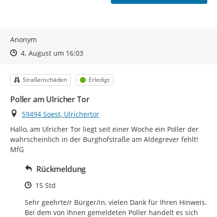
Anonym
Zeitpunkt des Erstellens
Zeitpunkt des Erstellens
Zur Äußerung
4. August um 16:03
Kategorie
Status
Straßenschäden
Erledigt
Poller am Ulricher Tor
Ort
59494 Soest, Ulrichertor
Hallo, am Ulricher Tor liegt seit einer Woche ein Poller der 
wahrscheinlich in der Burghofstraße am Aldegrever fehlt!

MfG
Rückmeldung
Zeitpunkt des Erstellens
15 Std
Sehr geehrte/r Bürger/in, vielen Dank für Ihren Hinweis. 
Bei dem von Ihnen gemeldeten Poller handelt es sich 