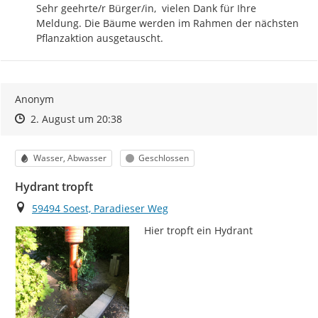
Sehr geehrte/r Bürger/in,  vielen Dank für Ihre 
Meldung. Die Bäume werden im Rahmen der nächsten 
Pflanzaktion ausgetauscht.
Anonym
Zeitpunkt des Erstellens
Zeitpunkt des Erstellens
Zur Äußerung
2. August um 20:38
Kategorie
Status
Wasser, Abwasser
Geschlossen
Hydrant tropft
Ort
59494 Soest, Paradieser Weg
Hier tropft ein Hydrant