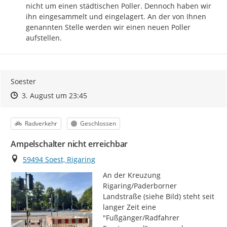
nicht um einen städtischen Poller. Dennoch haben wir 
ihn eingesammelt und eingelagert. An der von Ihnen 
genannten Stelle werden wir einen neuen Poller 
aufstellen.
Soester
Zeitpunkt des Erstellens
Zeitpunkt des Erstellens
Zur Äußerung
3. August um 23:45
Kategorie
Status
Radverkehr
Geschlossen
Ampelschalter nicht erreichbar
Ort
59494 Soest, Rigaring
An der Kreuzung 
Rigaring/Paderborner 
Landstraße (siehe Bild) steht seit 
langer Zeit eine 
"Fußgänger/Radfahrer 