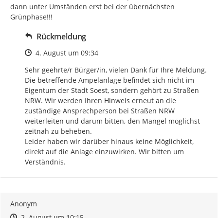
dann unter Umständen erst bei der übernächsten 
Grünphase!!!
Rückmeldung
Zeitpunkt des Erstellens
4. August um 09:34
Sehr geehrte/r Bürger/in, vielen Dank für Ihre Meldung. 
Die betreffende Ampelanlage befindet sich nicht im 
Eigentum der Stadt Soest, sondern gehört zu Straßen 
NRW. Wir werden Ihren Hinweis erneut an die 
zuständige Ansprechperson bei Straßen NRW 
weiterleiten und darum bitten, den Mangel möglichst 
zeitnah zu beheben. 

Leider haben wir darüber hinaus keine Möglichkeit, 
direkt auf die Anlage einzuwirken. Wir bitten um 
Verständnis.
Anonym
Zeitpunkt des Erstellens
Zeitpunkt des Erstellens
Zur Äußerung
2. August um 10:15