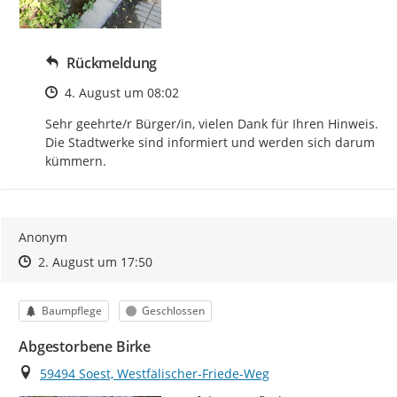
Rückmeldung
Zeitpunkt des Erstellens
4. August um 08:02
Sehr geehrte/r Bürger/in, vielen Dank für Ihren Hinweis. 
Die Stadtwerke sind informiert und werden sich darum 
kümmern.
Anonym
Zeitpunkt des Erstellens
Zeitpunkt des Erstellens
Zur Äußerung
2. August um 17:50
Kategorie
Status
Baumpflege
Geschlossen
Abgestorbene Birke
Ort
59494 Soest, Westfälischer-Friede-Weg