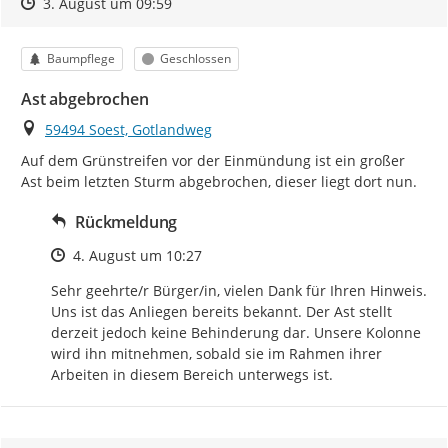
Zeitpunkt des Erstellens
Zeitpunkt des Erstellens
Zur Äußerung
3. August um 09:59
Kategorie
Status
Baumpflege
Geschlossen
Ast abgebrochen
Ort
59494 Soest, Gotlandweg
Auf dem Grünstreifen vor der Einmündung ist ein großer 
Ast beim letzten Sturm abgebrochen, dieser liegt dort nun.
Rückmeldung
Zeitpunkt des Erstellens
4. August um 10:27
Sehr geehrte/r Bürger/in, vielen Dank für Ihren Hinweis. 
Uns ist das Anliegen bereits bekannt. Der Ast stellt 
derzeit jedoch keine Behinderung dar. Unsere Kolonne 
wird ihn mitnehmen, sobald sie im Rahmen ihrer 
Arbeiten in diesem Bereich unterwegs ist.