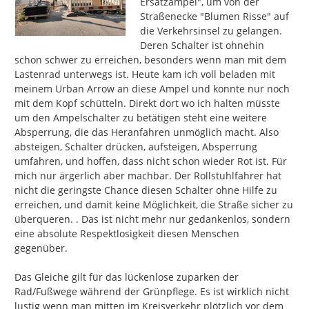
Ersatzampel", um von der 
Straßenecke "Blumen Risse" auf 
die Verkehrsinsel zu gelangen. 
Deren Schalter ist ohnehin 
schon schwer zu erreichen, besonders wenn man mit dem 
Lastenrad unterwegs ist. Heute kam ich voll beladen mit 
meinem Urban Arrow an diese Ampel und konnte nur noch 
mit dem Kopf schütteln. Direkt dort wo ich halten müsste 
um den Ampelschalter zu betätigen steht eine weitere 
Absperrung, die das Heranfahren unmöglich macht. Also 
absteigen, Schalter drücken, aufsteigen, Absperrung 
umfahren, und hoffen, dass nicht schon wieder Rot ist. Für 
mich nur ärgerlich aber machbar. Der Rollstuhlfahrer hat 
nicht die geringste Chance diesen Schalter ohne Hilfe zu 
erreichen, und damit keine Möglichkeit, die Straße sicher zu 
überqueren. . Das ist nicht mehr nur gedankenlos, sondern 
eine absolute Respektlosigkeit diesen Menschen 
gegenüber.

Das Gleiche gilt für das lückenlose zuparken der 
Rad/Fußwege während der Grünpflege. Es ist wirklich nicht 
lustig wenn man mitten im Kreisverkehr plötzlich vor dem 