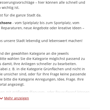
esserungsvorschläge – hier können alle schnell und
 wichtig ist.
st für die ganze Stadt da.
achsene
- vom Spielplatz bis zum Sportplatz, vom
b Reparaturen, neue Angebote oder kreative Ideen –
ns unsere Stadt lebendig und lebenswert machen!
d der gewählten Kategorie an die jeweils
 Bitte wählen Sie die Kategorie möglichst passend zu
s damit, Ihre Anliegen schneller zu bearbeiten.
ei z. B. in die Kategorie Grünflächen und nicht in
e unsicher sind, oder für Ihre Frage keine passende
e bitte die Kategorie Anregungen, Idee, Frage. Ihre
rtal angezeigt.
hmen mit größerem Planungs- oder Bauaufwand können
ewickelt werden.
Mehr anzeigen