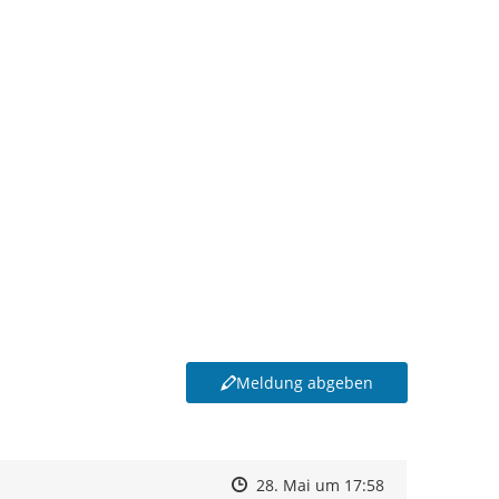
Meldung abgeben
Zeitpunkt des Erstellens
Zeitpunkt des Erstellens
Zur Äußerung
28. Mai um 17:58