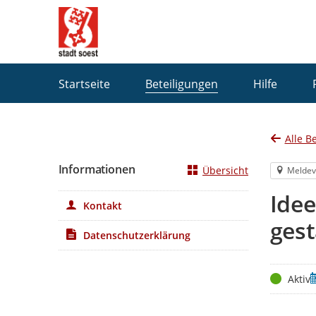
Portalnavigation
Startseite
Beteiligungen
Hilfe
Alle B
Informationen
Übersicht
Meldev
Ide
Kontakt
gest
Datenschutzerklärung
Status
Z
Aktiv