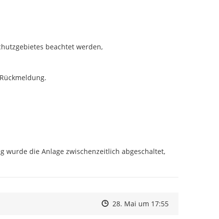
hutzgebietes beachtet werden,

 Rückmeldung.

g wurde die Anlage zwischenzeitlich abgeschaltet, 
Zeitpunkt des Erstellens
Zeitpunkt des Erstellens
Zur Äußerung
28. Mai um 17:55