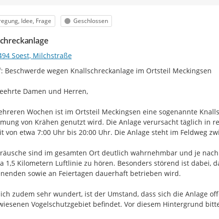
egorie
Status
egung, Idee, Frage
Geschlossen
schreckanlage
494 Soest, Milchstraße
f: Beschwerde wegen Knallschreckanlage im Ortsteil Meckingsen

eehrte Damen und Herren,

ehreren Wochen ist im Ortsteil Meckingsen eine sogenannte Knallsc
mung von Krähen genutzt wird. Die Anlage verursacht täglich in r
it von etwa 7:00 Uhr bis 20:00 Uhr. Die Anlage steht im Feldweg z
räusche sind im gesamten Ort deutlich wahrnehmbar und je nach S
a 1,5 Kilometern Luftlinie zu hören. Besonders störend ist dabei, 
enden sowie an Feiertagen dauerhaft betrieben wird.

ch zudem sehr wundert, ist der Umstand, dass sich die Anlage of
iesenen Vogelschutzgebiet befindet. Vor diesem Hintergrund bitte 