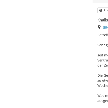
Kat
Anr
Knall
Ort
59
Betref
Sehr g
seit m
Vergrä
der Ze
Die Ge
zu etw
Wochen
Was mi
ausgew