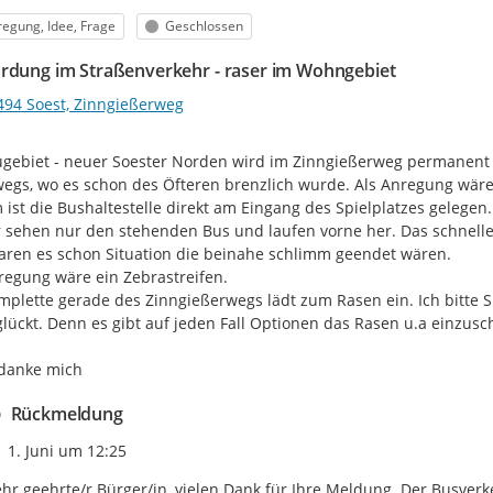
egorie
Status
egung, Idee, Frage
Geschlossen
rdung im Straßenverkehr - raser im Wohngebiet
494 Soest, Zinngießerweg
gebiet - neuer Soester Norden wird im Zinngießerweg permanent zu
egs, wo es schon des Öfteren brenzlich wurde. Als Anregung wär
ist die Bushaltestelle direkt am Eingang des Spielplatzes gelegen.
 sehen nur den stehenden Bus und laufen vorne her. Das schnelle
aren es schon Situation die beinahe schlimm geendet wären.

regung wäre ein Zebrastreifen.

mplette gerade des Zinngießerwegs lädt zum Rasen ein. Ich bitte 
lückt. Denn es gibt auf jeden Fall Optionen das Rasen u.a einzusch
edanke mich
Rückmeldung
Zeitpunkt des Erstellens
1. Juni um 12:25
hr geehrte/r Bürger/in, vielen Dank für Ihre Meldung. Der Busve