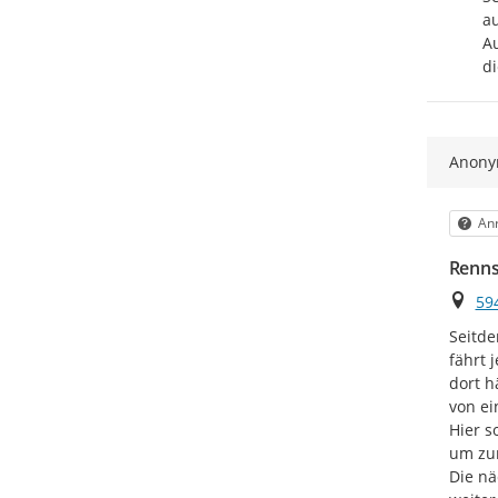
au
Au
di
Anon
Kat
Anr
Renns
Ort
59
Seitde
fährt 
dort h
von ei
Hier s
um zum
Die nä