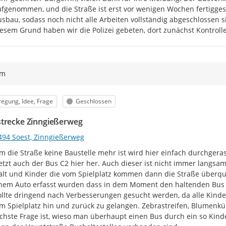
fgenommen, und die Straße ist erst vor wenigen Wochen fertiggeste
sbau, sodass noch nicht alle Arbeiten vollständig abgeschlossen s
esem Grund haben wir die Polizei gebeten, dort zunächst Kontrol
ym
egorie
Status
egung, Idee, Frage
Geschlossen
trecke Zinngießerweg
494 Soest, Zinngießerweg
m die Straße keine Baustelle mehr ist wird hier einfach durchgerast
jetzt auch der Bus C2 hier her. Auch dieser ist nicht immer langsam.
ält und Kinder die vom Spielplatz kommen dann die Straße überque
nem Auto erfasst wurden dass in dem Moment den haltenden Bus ü
ollte dringend nach Verbesserungen gesucht werden, da alle Kind
 Spielplatz hin und zurück zu gelangen. Zebrastreifen, Blumenkübe
chste Frage ist, wieso man überhaupt einen Bus durch ein so Kind