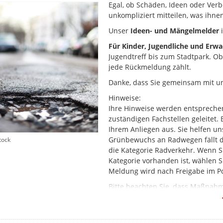
Egal, ob Schäden, Ideen oder Verb
unkompliziert mitteilen, was ihnen
Unser
Ideen- und Mängelmelder
i
Für Kinder, Jugendliche und Erw
Jugendtreff bis zum Stadtpark. O
jede Rückmeldung zählt.
Danke, dass Sie gemeinsam mit u
Hinweise:
Ihre Hinweise werden entsprechen
zuständigen Fachstellen geleitet.
Ihrem Anliegen aus. Sie helfen un
Grünbewuchs an Radwegen fällt dab
tock
die Kategorie Radverkehr. Wenn Si
Kategorie vorhanden ist, wählen Si
Meldung wird nach Freigabe im Po
Bitte beachten Sie, dass Maßna
nicht über den Mängelmelder abg
Vielen Dank.