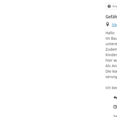
Kat
Anr
Gefäh
Ort
59
Hallo

Im Bau
unterw
Zudem 
Kinder
hier w
Als An
Die ko
verung
Ich b
Se