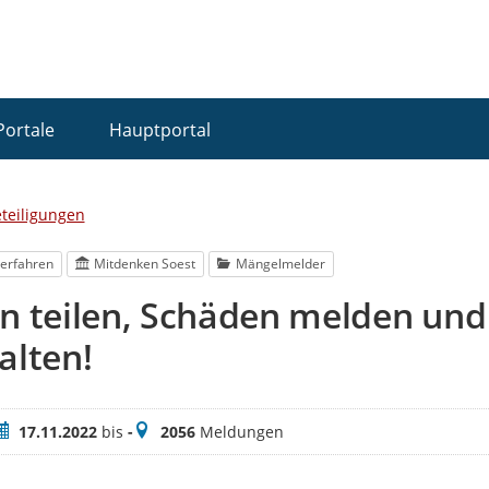
Portale
Hauptportal
eteiligungen
erfahren
Mitdenken Soest
Mängelmelder
en teilen, Schäden melden un
alten!
eitraum
Meldungen
17.11.2022
bis
-
2056
Meldungen