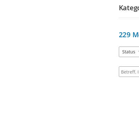
Kateg
229
M
Status
3 Einträg
Suche na