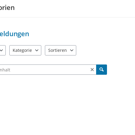
orien
eldungen
Kategorie
Sortieren
e verfügbar. Benutzen Sie "Pfeiltaste oben" und "Pfeiltaste unten"
11 Einträge verfügbar. Benutzen Sie "Pfeiltaste oben" und "Pf
2 Einträge verfügbar. Benutzen Sie "Pfeiltas
ch Meldungen und Kommentaren