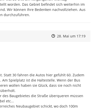
llt worden. Das Gebiet befindet sich weiterhin im 
ind. Wir können Ihre Bedenken nachvollziehen. Aus 
len durchzuführen.
Zeitpunkt des Erstellens
Zeitpunkt des Erstellens
Zur Äußerung
28. Mai um 17:19
. Statt 30 fahren die Autos hier gefühlt 60. Zudem 
 Am Spielplatz ist die Haltestelle. Wenn der Bus 
ren wollen haben sie Glück, dass sie noch nicht 
berholt.

er des Baugebietes die Straße überqueren müssen 
l etc...

erreiches Neubaugebiet schickt, wo doch 100m 