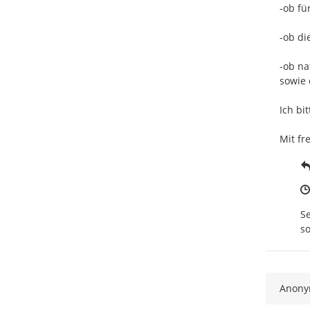
-ob fü
-ob di
-ob na
sowie 
Ich bi
Mit fr
Se
so
Anon