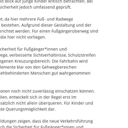
 Blick auf junge Kinder kritisch betrachten. Bei 
icherheit jedoch umfassend geprüft.

et, da hier mehrere Fuß- und Radwege 
bestehen. Aufgrund dieser Gestaltung und der 
gerichtet werden. Für einen Fußgängerüberweg sind 
e hier nicht vorliegen.

cherheit für Fußgänger*innen und 
, verbesserte Sichtverhältnisse, Schutzstreifen 
egenen Kreuzungsbereich. Die Fahrbahn wird 
elemente klar von den Gehwegbereichen 
on sehbehinderten Menschen gut wahrgenommen 
ionen noch nicht zuverlässig einschätzen können. 
n, entwickelt sich in der Regel erst im 
ätzlich nicht allein überqueren. Für Kinder und 
ste Querungsmöglichkeit dar.

ldungen zeigen, dass die neue Verkehrsführung 
uch die Sicherheit für Fußgänger*innen und 