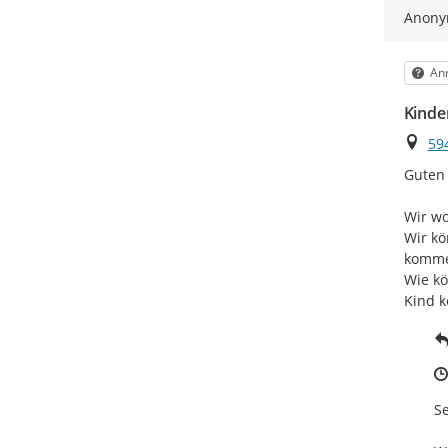
Anon
Kat
Anr
Kinde
Ort
59
Guten 
Wir wo
Wir kö
kommen
Wie kö
Kind k
Se