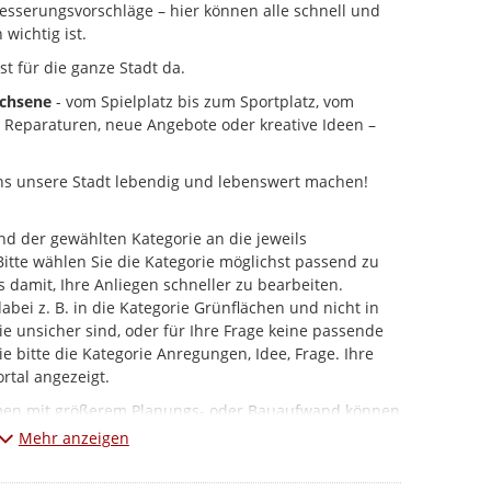
esserungsvorschläge – hier können alle schnell und
 wichtig ist.
st für die ganze Stadt da.
achsene
- vom Spielplatz bis zum Sportplatz, vom
b Reparaturen, neue Angebote oder kreative Ideen –
ns unsere Stadt lebendig und lebenswert machen!
d der gewählten Kategorie an die jeweils
 Bitte wählen Sie die Kategorie möglichst passend zu
s damit, Ihre Anliegen schneller zu bearbeiten.
ei z. B. in die Kategorie Grünflächen und nicht in
e unsicher sind, oder für Ihre Frage keine passende
e bitte die Kategorie Anregungen, Idee, Frage. Ihre
rtal angezeigt.
hmen mit größerem Planungs- oder Bauaufwand können
ewickelt werden.
Mehr anzeigen