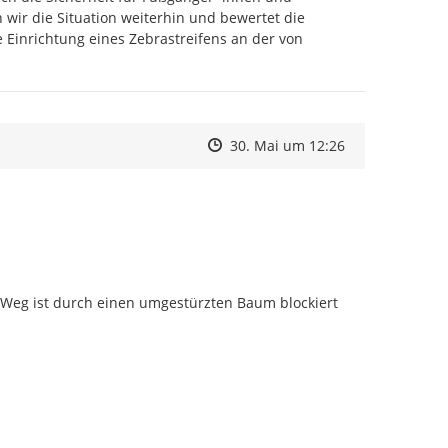
r die Situation weiterhin und bewertet die 
Einrichtung eines Zebrastreifens an der von 
Zeitpunkt des Erstellens
Zeitpunkt des Erstellens
Zur Äußerung
30. Mai um 12:26
Weg ist durch einen umgestürzten Baum blockiert 