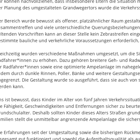
r können nachvollziehen, dass insbesondere Eltern die Situation mit
r Planung des umgestalteten Grandwegertors wurde die Verkehrss
r Bereich wurde bewusst als offener, platzähnlicher Raum gestalt
sammentreffen und viele unterschiedliche Querungsbeziehungen 
ltenden Vorschriften kann an dieser Stelle kein Zebrastreifen ein
stimmte bauliche und verkehrliche Voraussetzungen erforderlich, di
eichzeitig wurden verschiedene Maßnahmen umgesetzt, um die Si
dfahrer*innen zu erhöhen. Dazu gehören breitere Geh- und Radwege
r Radfahrer*innen sowie eine optimierte Ampelanlage im nahegel
dem durch dunkle Rinnen, Poller, Bänke und weitere Gestaltungs
bgegrenzt. Die Gestaltung wurde so ausgeführt, dass sie auch v
rden kann.

s ist bewusst, dass Kinder im Alter von fünf Jahren Verkehrssituat
e Fähigkeit, Geschwindigkeiten und Entfernungen sicher zu beurteile
undschulalter. Deshalb sollten Kinder dieses Alters Straßen grunds
milien stellt die unmittelbar angrenzende Ampelanlage die sicher
e Erfahrungen seit der Umgestaltung sowie die bisherigen Rückme
sgesamt gut funktioniert und sowohl die Aufenthaltsqualität als a