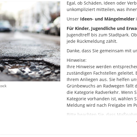
Egal, ob Schäden, Ideen oder Verb
unkompliziert mitteilen, was ihnen
Unser
Ideen- und Mängelmelder
i
Für Kinder, Jugendliche und Erw
Jugendtreff bis zum Stadtpark. O
jede Rückmeldung zählt.
Danke, dass Sie gemeinsam mit u
Hinweise:
Ihre Hinweise werden entsprechen
zuständigen Fachstellen geleitet.
Ihrem Anliegen aus. Sie helfen un
Grünbewuchs an Radwegen fällt dab
tock
die Kategorie Radverkehr. Wenn Si
Kategorie vorhanden ist, wählen Si
Meldung wird nach Freigabe im Po
Bitte beachten Sie, dass Maßna
nicht über den Mängelmelder abg
Vielen Dank.