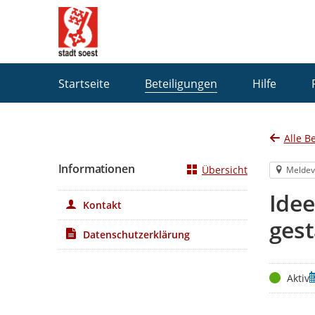
Portalnavigation
Startseite
Beteiligungen
Hilfe
Alle B
Informationen
Übersicht
Meldev
Ide
Kontakt
gest
Datenschutzerklärung
Status
Z
Aktiv