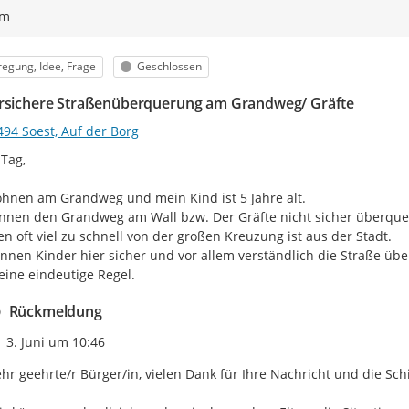
ym
egorie
Status
egung, Idee, Frage
Geschlossen
rsichere Straßenüberquerung am Grandweg/ Gräfte
494 Soest, Auf der Borg
Tag,

hnen am Grandweg und mein Kind ist 5 Jahre alt.

nnen den Grandweg am Wall bzw. Der Gräfte nicht sicher überqueren
 oft viel zu schnell von der großen Kreuzung ist aus der Stadt.

nnen Kinder hier sicher und vor allem verständlich die Straße übe
eine eindeutige Regel.
Rückmeldung
Zeitpunkt des Erstellens
3. Juni um 10:46
hr geehrte/r Bürger/in, vielen Dank für Ihre Nachricht und die Sch