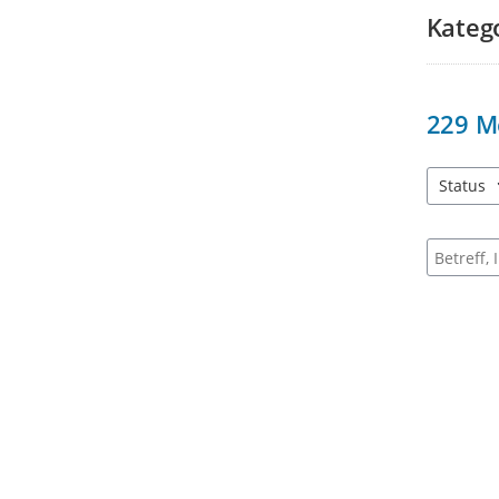
Kateg
229
M
Status
3 Einträg
Suche na