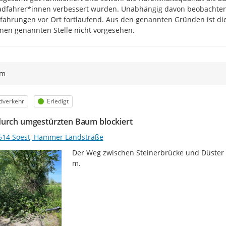
dfahrer*innen verbessert wurden. Unabhängig davon beobachten wi
fahrungen vor Ort fortlaufend. Aus den genannten Gründen ist die 
nen genannten Stelle nicht vorgesehen.
ym
egorie
Status
dverkehr
Erledigt
urch umgestürzten Baum blockiert
514 Soest, Hammer Landstraße
Der Weg zwischen Steinerbrücke und Düster 
m.