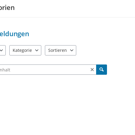
orien
eldungen
Kategorie
Sortieren
e verfügbar. Benutzen Sie "Pfeiltaste oben" und "Pfeiltaste unten"
11 Einträge verfügbar. Benutzen Sie "Pfeiltaste oben" und "Pf
2 Einträge verfügbar. Benutzen Sie "Pfeiltas
ch Meldungen und Kommentaren