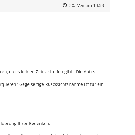
Zeitpunkt des Erstellens
Zeitpunkt des Erstellens
Zur Äußerung
30. Mai um 13:58
, da es keinen Zebrastreifen gibt.  Die Autos 
rqueren? Gege seitige Rüscksichtsnahme ist für ein 
ilderung Ihrer Bedenken.
