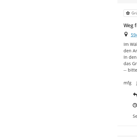
Kat
Gr
Weg f
Ort
59
Im Wäl
den An
In den
das Gr
-- bit
mfg   
Se