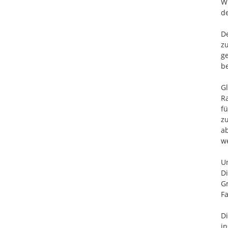
Wi
de
De
zu
ge
be
Gl
Ra
fü
zu
a
we
Un
Di
Gr
Fa
Di
in