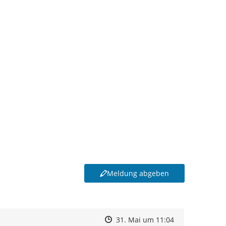
Meldung abgeben
Zeitpunkt des Erstellens
Zeitpunkt des Erstellens
Zur Äußerung
31. Mai um 11:04