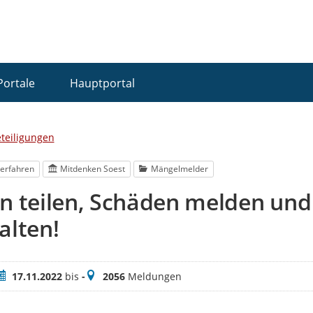
Portale
Hauptportal
eteiligungen
erfahren
Mitdenken Soest
Mängelmelder
en teilen, Schäden melden un
alten!
eitraum
Meldungen
17.11.2022
bis
-
2056
Meldungen