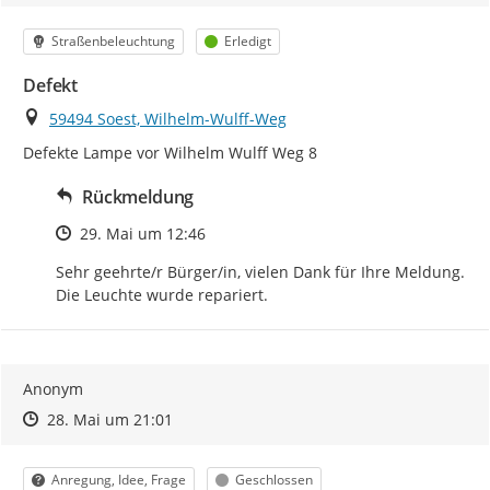
Kategorie
Status
Straßenbeleuchtung
Erledigt
Defekt
Ort
59494 Soest, Wilhelm-Wulff-Weg
Defekte Lampe vor Wilhelm Wulff Weg 8
Rückmeldung
Zeitpunkt des Erstellens
29. Mai um 12:46
Sehr geehrte/r Bürger/in, vielen Dank für Ihre Meldung. 
Die Leuchte wurde repariert.
Anonym
Zeitpunkt des Erstellens
Zeitpunkt des Erstellens
Zur Äußerung
28. Mai um 21:01
Kategorie
Status
Anregung, Idee, Frage
Geschlossen