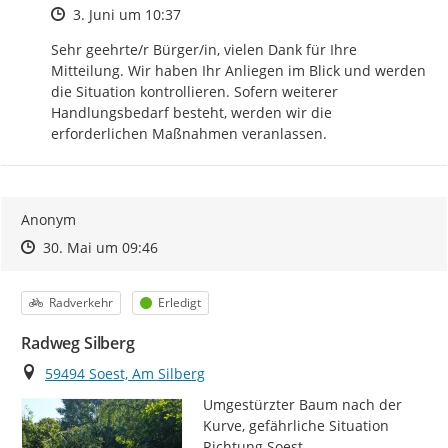
Zeitpunkt des Erstellens
3. Juni um 10:37
Sehr geehrte/r Bürger/in, vielen Dank für Ihre 
Mitteilung. Wir haben Ihr Anliegen im Blick und werden 
die Situation kontrollieren. Sofern weiterer 
Handlungsbedarf besteht, werden wir die 
erforderlichen Maßnahmen veranlassen.
Anonym
Zeitpunkt des Erstellens
Zeitpunkt des Erstellens
Zur Äußerung
30. Mai um 09:46
Kategorie
Status
Radverkehr
Erledigt
Radweg Silberg
Ort
59494 Soest, Am Silberg
Umgestürzter Baum nach der 
Kurve, gefährliche Situation 
Richtung Soest