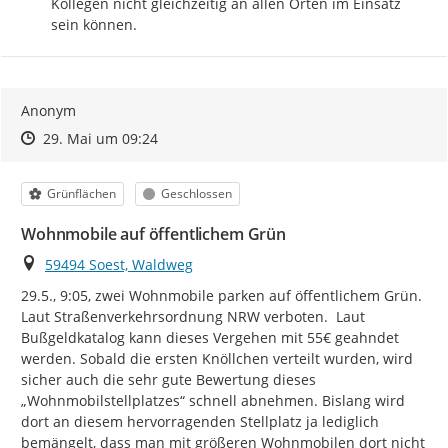
Kollegen nicht gleichzeitig an allen Orten im Einsatz 
sein können.
Anonym
Zeitpunkt des Erstellens
Zeitpunkt des Erstellens
Zur Äußerung
29. Mai um 09:24
Kategorie
Status
Grünflächen
Geschlossen
Wohnmobile auf öffentlichem Grün
Ort
59494 Soest, Waldweg
29.5., 9:05, zwei Wohnmobile parken auf öffentlichem Grün. 
Laut Straßenverkehrsordnung NRW verboten.  Laut 
Bußgeldkatalog kann dieses Vergehen mit 55€ geahndet 
werden. Sobald die ersten Knöllchen verteilt wurden, wird 
sicher auch die sehr gute Bewertung dieses 
„Wohnmobilstellplatzes“ schnell abnehmen. Bislang wird 
dort an diesem hervorragenden Stellplatz ja lediglich 
bemängelt, dass man mit größeren Wohnmobilen dort nicht 