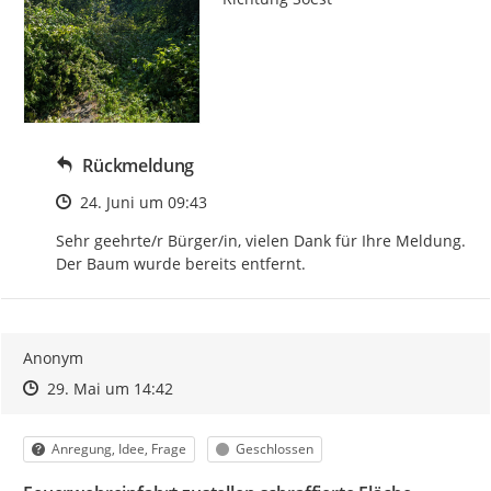
Rückmeldung
Zeitpunkt des Erstellens
24. Juni um 09:43
Sehr geehrte/r Bürger/in, vielen Dank für Ihre Meldung. 
Der Baum wurde bereits entfernt.
Anonym
Zeitpunkt des Erstellens
Zeitpunkt des Erstellens
Zur Äußerung
29. Mai um 14:42
Kategorie
Status
Anregung, Idee, Frage
Geschlossen