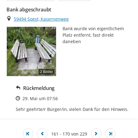
Bank abgeschraubt
Ort
59494 Soest, Kasernenweg
Bank wurde von eigentlichem 
Platz entfernt, fast direkt 
daneben
2 Bilder
Rückmeldung
Zeitpunkt des Erstellens
29. Mai um 07:56
Sehr geehrte/r Bürger/in, vielen Dank für den Hinweis.
161 - 170 von 229