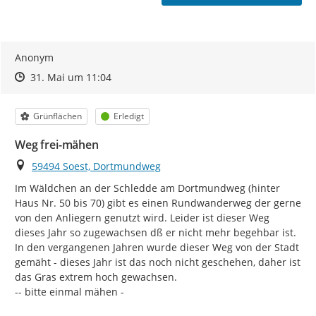
Anonym
Zeitpunkt des Erstellens
Zeitpunkt des Erstellens
Zur Äußerung
31. Mai um 11:04
Kategorie
Status
Grünflächen
Erledigt
Weg frei-mähen
Ort
59494 Soest, Dortmundweg
Im Wäldchen an der Schledde am Dortmundweg (hinter 
Haus Nr. 50 bis 70) gibt es einen Rundwanderweg der gerne 
von den Anliegern genutzt wird. Leider ist dieser Weg 
dieses Jahr so zugewachsen dß er nicht mehr begehbar ist.

In den vergangenen Jahren wurde dieser Weg von der Stadt 
gemäht - dieses Jahr ist das noch nicht geschehen, daher ist 
das Gras extrem hoch gewachsen.

-- bitte einmal mähen -
