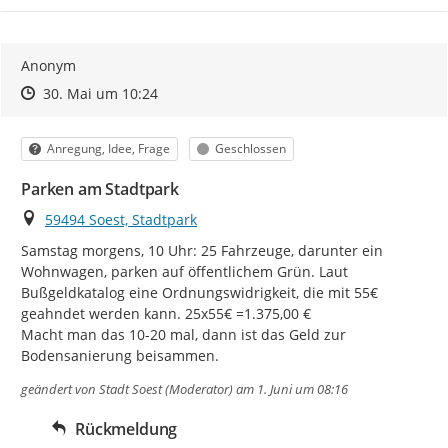
Anonym
Zeitpunkt des Erstellens
Zeitpunkt des Erstellens
Zur Äußerung
30. Mai um 10:24
Kategorie
Status
Anregung, Idee, Frage
Geschlossen
Parken am Stadtpark
Ort
59494 Soest, Stadtpark
Samstag morgens, 10 Uhr: 25 Fahrzeuge, darunter ein 
Wohnwagen, parken auf öffentlichem Grün. Laut 
Bußgeldkatalog eine Ordnungswidrigkeit, die mit 55€ 
geahndet werden kann. 25x55€ =1.375,00 €

Macht man das 10-20 mal, dann ist das Geld zur 
Bodensanierung beisammen.
geändert von
Stadt Soest (Moderator)
am 1. Juni um 08:16
Rückmeldung