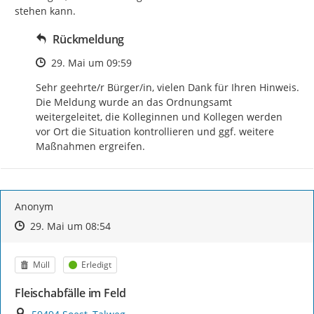
stehen kann.
Rückmeldung
Zeitpunkt des Erstellens
29. Mai um 09:59
Sehr geehrte/r Bürger/in, vielen Dank für Ihren Hinweis. 
Die Meldung wurde an das Ordnungsamt 
weitergeleitet, die Kolleginnen und Kollegen werden 
vor Ort die Situation kontrollieren und ggf. weitere 
Maßnahmen ergreifen.
Anonym
Zeitpunkt des Erstellens
Zeitpunkt des Erstellens
Zur Äußerung
29. Mai um 08:54
Kategorie
Status
Müll
Erledigt
Fleischabfälle im Feld
Ort