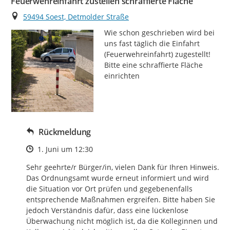
Feuerwehreinfahrt zustellen schraffierte Fläche
Ort
59494 Soest, Detmolder Straße
Wie schon geschrieben wird bei 
uns fast täglich die Einfahrt 
(Feuerwehreinfahrt) zugestellt! 
Bitte eine schraffierte Fläche 
einrichten
Rückmeldung
Zeitpunkt des Erstellens
1. Juni um 12:30
Sehr geehrte/r Bürger/in, vielen Dank für Ihren Hinweis. 
Das Ordnungsamt wurde erneut informiert und wird 
die Situation vor Ort prüfen und gegebenenfalls 
entsprechende Maßnahmen ergreifen. Bitte haben Sie 
jedoch Verständnis dafür, dass eine lückenlose 
Überwachung nicht möglich ist, da die Kolleginnen und 