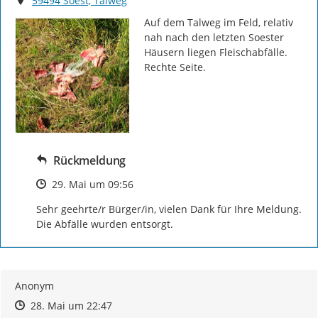
59494 Soest, Talweg
Auf dem Talweg im Feld, relativ 
nah nach den letzten Soester 
Häusern liegen Fleischabfälle. 
Rechte Seite.
Rückmeldung
Zeitpunkt des Erstellens
29. Mai um 09:56
Sehr geehrte/r Bürger/in, vielen Dank für Ihre Meldung. 
Die Abfälle wurden entsorgt.
Anonym
Zeitpunkt des Erstellens
Zeitpunkt des Erstellens
Zur Äußerung
28. Mai um 22:47