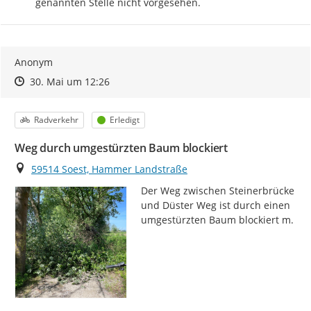
genannten Stelle nicht vorgesehen.
Anonym
Zeitpunkt des Erstellens
Zeitpunkt des Erstellens
Zur Äußerung
30. Mai um 12:26
Kategorie
Status
Radverkehr
Erledigt
Weg durch umgestürzten Baum blockiert
Ort
59514 Soest, Hammer Landstraße
Der Weg zwischen Steinerbrücke 
und Düster Weg ist durch einen 
umgestürzten Baum blockiert m.