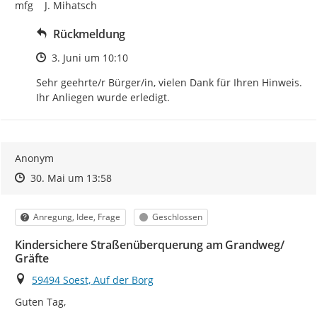
mfg    J. Mihatsch
Rückmeldung
Zeitpunkt des Erstellens
3. Juni um 10:10
Sehr geehrte/r Bürger/in, vielen Dank für Ihren Hinweis. 
Ihr Anliegen wurde erledigt.
Anonym
Zeitpunkt des Erstellens
Zeitpunkt des Erstellens
Zur Äußerung
30. Mai um 13:58
Kategorie
Status
Anregung, Idee, Frage
Geschlossen
Kindersichere Straßenüberquerung am Grandweg/
Gräfte
Ort
59494 Soest, Auf der Borg
Guten Tag,
