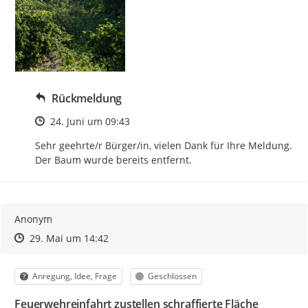
Rückmeldung
Zeitpunkt des Erstellens
24. Juni um 09:43
Sehr geehrte/r Bürger/in, vielen Dank für Ihre Meldung. 
Der Baum wurde bereits entfernt.
Anonym
Zeitpunkt des Erstellens
Zeitpunkt des Erstellens
Zur Äußerung
29. Mai um 14:42
Kategorie
Status
Anregung, Idee, Frage
Geschlossen
Feuerwehreinfahrt zustellen schraffierte Fläche