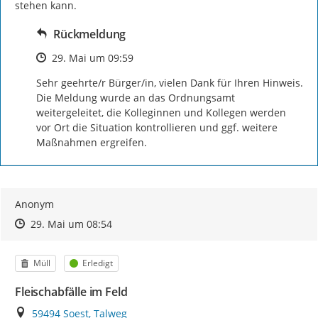
stehen kann.
Rückmeldung
Zeitpunkt des Erstellens
29. Mai um 09:59
Sehr geehrte/r Bürger/in, vielen Dank für Ihren Hinweis. 
Die Meldung wurde an das Ordnungsamt 
weitergeleitet, die Kolleginnen und Kollegen werden 
vor Ort die Situation kontrollieren und ggf. weitere 
Maßnahmen ergreifen.
Anonym
Zeitpunkt des Erstellens
Zeitpunkt des Erstellens
Zur Äußerung
29. Mai um 08:54
Kategorie
Status
Müll
Erledigt
Fleischabfälle im Feld
Ort
59494 Soest, Talweg