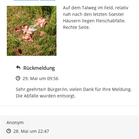
Auf dem Talweg im Feld, relativ 
nah nach den letzten Soester 
Häusern liegen Fleischabfälle. 
Rechte Seite.
Rückmeldung
Zeitpunkt des Erstellens
29. Mai um 09:56
Sehr geehrte/r Bürger/in, vielen Dank für Ihre Meldung. 
Die Abfälle wurden entsorgt.
Anonym
Zeitpunkt des Erstellens
Zeitpunkt des Erstellens
Zur Äußerung
28. Mai um 22:47