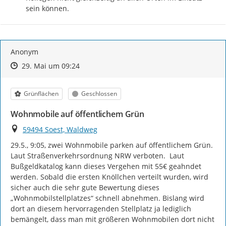
sein können.
Anonym
Zeitpunkt des Erstellens
Zeitpunkt des Erstellens
Zur Äußerung
29. Mai um 09:24
Kategorie
Status
Grünflächen
Geschlossen
Wohnmobile auf öffentlichem Grün
Ort
59494 Soest, Waldweg
29.5., 9:05, zwei Wohnmobile parken auf öffentlichem Grün. 
Laut Straßenverkehrsordnung NRW verboten.  Laut 
Bußgeldkatalog kann dieses Vergehen mit 55€ geahndet 
werden. Sobald die ersten Knöllchen verteilt wurden, wird 
sicher auch die sehr gute Bewertung dieses 
„Wohnmobilstellplatzes“ schnell abnehmen. Bislang wird 
dort an diesem hervorragenden Stellplatz ja lediglich 
bemängelt, dass man mit größeren Wohnmobilen dort nicht 