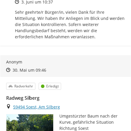
Zeitpunkt des Erstellens
3. Juni um 10:37
Sehr geehrte/r Bürger/in, vielen Dank für Ihre 
Mitteilung. Wir haben Ihr Anliegen im Blick und werden 
die Situation kontrollieren. Sofern weiterer 
Handlungsbedarf besteht, werden wir die 
erforderlichen Maßnahmen veranlassen.
Anonym
Zeitpunkt des Erstellens
Zeitpunkt des Erstellens
Zur Äußerung
30. Mai um 09:46
Kategorie
Status
Radverkehr
Erledigt
Radweg Silberg
Ort
59494 Soest, Am Silberg
Umgestürzter Baum nach der 
Kurve, gefährliche Situation 
Richtung Soest