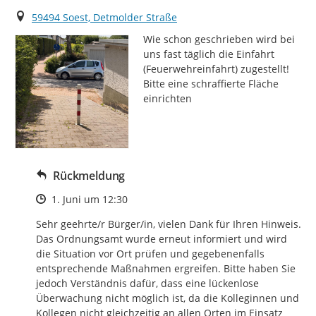
Ort
59494 Soest, Detmolder Straße
Wie schon geschrieben wird bei 
uns fast täglich die Einfahrt 
(Feuerwehreinfahrt) zugestellt! 
Bitte eine schraffierte Fläche 
einrichten
Rückmeldung
Zeitpunkt des Erstellens
1. Juni um 12:30
Sehr geehrte/r Bürger/in, vielen Dank für Ihren Hinweis. 
Das Ordnungsamt wurde erneut informiert und wird 
die Situation vor Ort prüfen und gegebenenfalls 
entsprechende Maßnahmen ergreifen. Bitte haben Sie 
jedoch Verständnis dafür, dass eine lückenlose 
Überwachung nicht möglich ist, da die Kolleginnen und 
Kollegen nicht gleichzeitig an allen Orten im Einsatz 