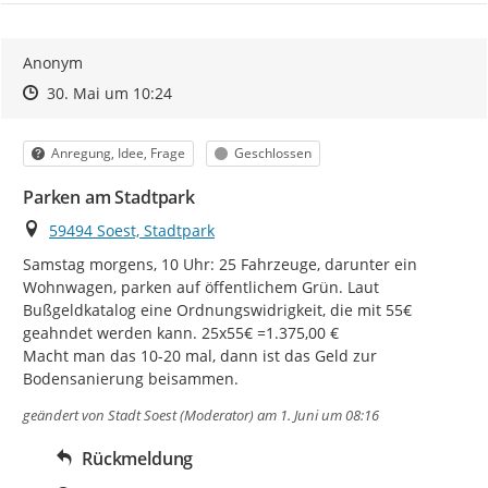
Anonym
Zeitpunkt des Erstellens
Zeitpunkt des Erstellens
Zur Äußerung
30. Mai um 10:24
Kategorie
Status
Anregung, Idee, Frage
Geschlossen
Parken am Stadtpark
Ort
59494 Soest, Stadtpark
Samstag morgens, 10 Uhr: 25 Fahrzeuge, darunter ein 
Wohnwagen, parken auf öffentlichem Grün. Laut 
Bußgeldkatalog eine Ordnungswidrigkeit, die mit 55€ 
geahndet werden kann. 25x55€ =1.375,00 €

Macht man das 10-20 mal, dann ist das Geld zur 
Bodensanierung beisammen.
geändert von
Stadt Soest (Moderator)
am 1. Juni um 08:16
Rückmeldung