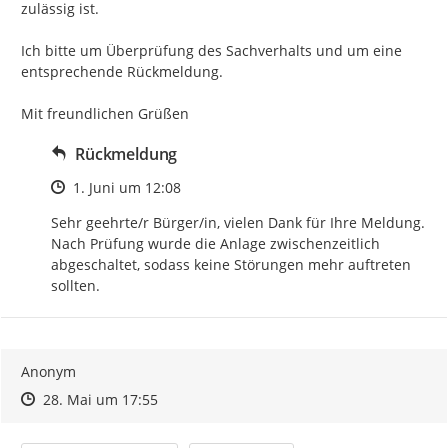
zulässig ist.

Ich bitte um Überprüfung des Sachverhalts und um eine 
entsprechende Rückmeldung.

Mit freundlichen Grüßen
Rückmeldung
Zeitpunkt des Erstellens
1. Juni um 12:08
Sehr geehrte/r Bürger/in, vielen Dank für Ihre Meldung. 
Nach Prüfung wurde die Anlage zwischenzeitlich 
abgeschaltet, sodass keine Störungen mehr auftreten 
sollten.
Anonym
Zeitpunkt des Erstellens
Zeitpunkt des Erstellens
Zur Äußerung
28. Mai um 17:55