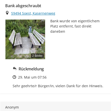
Bank abgeschraubt
Ort
59494 Soest, Kasernenweg
Bank wurde von eigentlichem 
Platz entfernt, fast direkt 
daneben
2 Bilder
Rückmeldung
Zeitpunkt des Erstellens
29. Mai um 07:56
Sehr geehrte/r Bürger/in, vielen Dank für den Hinweis.
Anonym