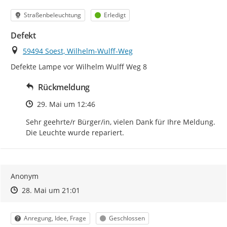
Kategorie
Status
Straßenbeleuchtung
Erledigt
Defekt
Ort
59494 Soest, Wilhelm-Wulff-Weg
Defekte Lampe vor Wilhelm Wulff Weg 8
Rückmeldung
Zeitpunkt des Erstellens
29. Mai um 12:46
Sehr geehrte/r Bürger/in, vielen Dank für Ihre Meldung. 
Die Leuchte wurde repariert.
Anonym
Zeitpunkt des Erstellens
Zeitpunkt des Erstellens
Zur Äußerung
28. Mai um 21:01
Kategorie
Status
Anregung, Idee, Frage
Geschlossen