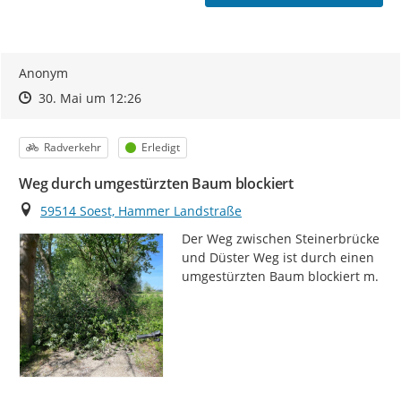
Anonym
Zeitpunkt des Erstellens
Zeitpunkt des Erstellens
Zur Äußerung
30. Mai um 12:26
Kategorie
Status
Radverkehr
Erledigt
Weg durch umgestürzten Baum blockiert
Ort
59514 Soest, Hammer Landstraße
Der Weg zwischen Steinerbrücke 
und Düster Weg ist durch einen 
umgestürzten Baum blockiert m.