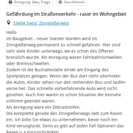
Kategorie
Status
Anregung, Idee, Frage
Geschlossen
Gefährdung im Straßenverkehr - raser im Wohngebiet
Ort
59494 Soest, Zinngießerweg
Hallo

Im Baugebiet - neuer Soester Norden wird im 
Zinngießerweg permanent zu schnell gefahren. Hier sind 
sehr viele Kinder unterwegs, wo es schon des Öfteren 
brenzlich wurde. Als Anregung wären Fahrbahnschwellen 
oder Bremsschwellen.

Zudem ist die Bushaltestelle direkt am Eingang des 
Spielplatzes gelegen. Wenn der Bus dort steht überholen 
die Autos. Kinder sehen nur den stehenden Bus und laufen 
vorne her. Das schnelle vorbeifahrende Auto wird nicht 
gesehen. Auch hier waren es schon Situation die beinahe 
schlimm geendet wären.

Als Anregung wäre ein Zebrastreifen.

Die komplette gerade des Zinngießerwegs lädt zum Rasen 
ein. Ich bitte Sie etwas zu unternehmen, bevor noch ein 
Kind verunglückt. Denn es gibt auf jeden Fall Optionen das 
Rasen u.a einzuschränken.
