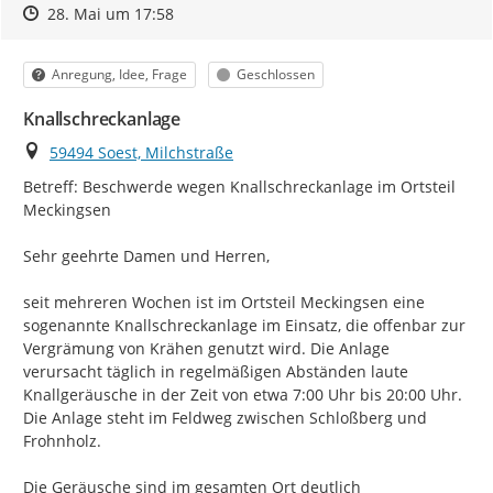
Zeitpunkt des Erstellens
Zeitpunkt des Erstellens
Zur Äußerung
28. Mai um 17:58
Kategorie
Status
Anregung, Idee, Frage
Geschlossen
Knallschreckanlage
Ort
59494 Soest, Milchstraße
Betreff: Beschwerde wegen Knallschreckanlage im Ortsteil 
Meckingsen

Sehr geehrte Damen und Herren,

seit mehreren Wochen ist im Ortsteil Meckingsen eine 
sogenannte Knallschreckanlage im Einsatz, die offenbar zur 
Vergrämung von Krähen genutzt wird. Die Anlage 
verursacht täglich in regelmäßigen Abständen laute 
Knallgeräusche in der Zeit von etwa 7:00 Uhr bis 20:00 Uhr. 
Die Anlage steht im Feldweg zwischen Schloßberg und 
Frohnholz.

Die Geräusche sind im gesamten Ort deutlich 