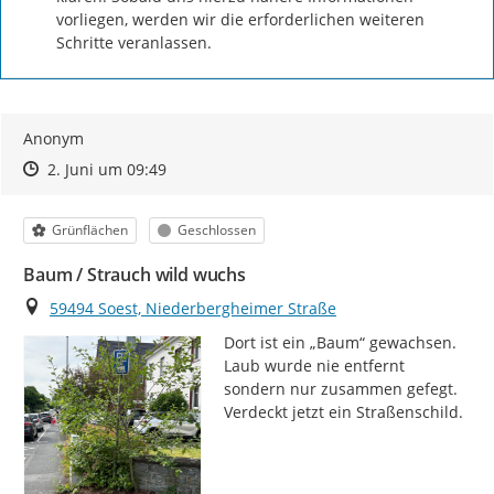
vorliegen, werden wir die erforderlichen weiteren 
Schritte veranlassen.
Anonym
Zeitpunkt des Erstellens
Zeitpunkt des Erstellens
Zur Äußerung
2. Juni um 09:49
Kategorie
Status
Grünflächen
Geschlossen
Baum / Strauch wild wuchs
Ort
59494 Soest, Niederbergheimer Straße
Dort ist ein „Baum“ gewachsen. 
Laub wurde nie entfernt 
sondern nur zusammen gefegt. 
Verdeckt jetzt ein Straßenschild.