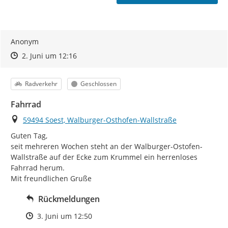
Anonym
Zeitpunkt des Erstellens
Zeitpunkt des Erstellens
Zur Äußerung
2. Juni um 12:16
Kategorie
Status
Radverkehr
Geschlossen
Fahrrad
Ort
59494 Soest, Walburger-Osthofen-Wallstraße
Guten Tag,

seit mehreren Wochen steht an der Walburger-Ostofen-
Wallstraße auf der Ecke zum Krummel ein herrenloses 
Fahrrad herum.

Mit freundlichen Gruße
Rückmeldungen
Zeitpunkt des Erstellens
3. Juni um 12:50