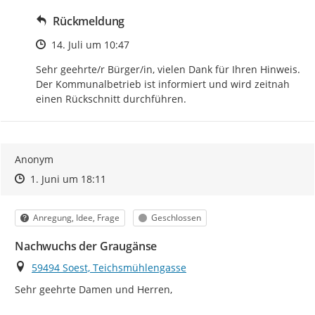
Rückmeldung
Zeitpunkt des Erstellens
14. Juli um 10:47
Sehr geehrte/r Bürger/in, vielen Dank für Ihren Hinweis. 
Der Kommunalbetrieb ist informiert und wird zeitnah 
einen Rückschnitt durchführen.
Anonym
Zeitpunkt des Erstellens
Zeitpunkt des Erstellens
Zur Äußerung
1. Juni um 18:11
Kategorie
Status
Anregung, Idee, Frage
Geschlossen
Nachwuchs der Graugänse
Ort
59494 Soest, Teichsmühlengasse
Sehr geehrte Damen und Herren,
