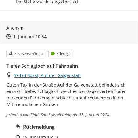
Die Stelle wurde ausgebessert.
Anonym
Zeitpunkt des Erstellens
Zeitpunkt des Erstellens
Zur Äußerung
1. Juni um 10:54
Kategorie
Status
Straßenschäden
Erledigt
Tiefes Schlagloch auf Fahrbahn
Ort
59494 Soest, Auf der Galgenstatt
Guten Tag in der Straße Auf der Galgenstatt befindet sich 
ein sehr tiefes Schlagloch welches bei Gegenverkehr oder 
parkenden Fahrzeugen schlecht umfahren werden kann.

Mit freundlichen Grüßen
geändert von
Stadt Soest (Moderator)
am 15. Juni um 15:34
Rückmeldung
Zeitpunkt des Erstellens
15. Juni um 15:33