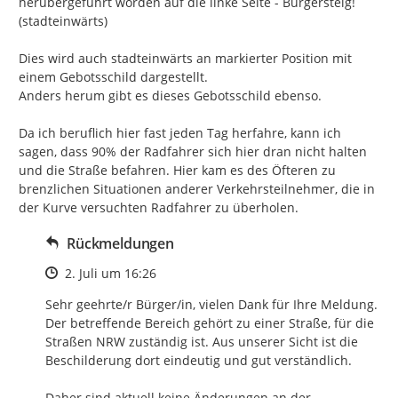
herübergeführt worden auf die linke Seite - Bürgersteig! 
(stadteinwärts)

Dies wird auch stadteinwärts an markierter Position mit 
einem Gebotsschild dargestellt.

Anders herum gibt es dieses Gebotsschild ebenso.

Da ich beruflich hier fast jeden Tag herfahre, kann ich 
sagen, dass 90% der Radfahrer sich hier dran nicht halten 
und die Straße befahren. Hier kam es des Öfteren zu 
brenzlichen Situationen anderer Verkehrsteilnehmer, die in 
der Kurve versuchten Radfahrer zu überholen.
Rückmeldungen
Zeitpunkt des Erstellens
2. Juli um 16:26
Sehr geehrte/r Bürger/in, vielen Dank für Ihre Meldung. 
Der betreffende Bereich gehört zu einer Straße, für die 
Straßen NRW zuständig ist. Aus unserer Sicht ist die 
Beschilderung dort eindeutig und gut verständlich.

Daher sind aktuell keine Änderungen an der 