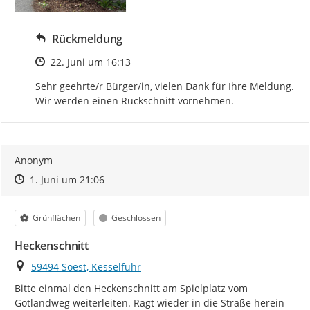
Rückmeldung
Zeitpunkt des Erstellens
22. Juni um 16:13
Sehr geehrte/r Bürger/in, vielen Dank für Ihre Meldung. 
Wir werden einen Rückschnitt vornehmen.
Anonym
Zeitpunkt des Erstellens
Zeitpunkt des Erstellens
Zur Äußerung
1. Juni um 21:06
Kategorie
Status
Grünflächen
Geschlossen
Heckenschnitt
Ort
59494 Soest, Kesselfuhr
Bitte einmal den Heckenschnitt am Spielplatz vom 
Gotlandweg weiterleiten. Ragt wieder in die Straße herein