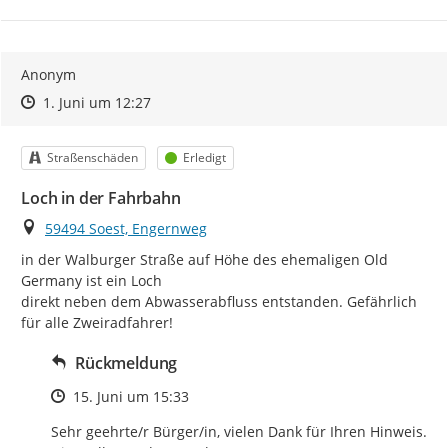
Anonym
Zeitpunkt des Erstellens
Zeitpunkt des Erstellens
Zur Äußerung
1. Juni um 12:27
Kategorie
Status
Straßenschäden
Erledigt
Loch in der Fahrbahn
Ort
59494 Soest, Engernweg
in der Walburger Straße auf Höhe des ehemaligen Old 
Germany ist ein Loch

direkt neben dem Abwasserabfluss entstanden. Gefährlich 
für alle Zweiradfahrer!
Rückmeldung
Zeitpunkt des Erstellens
15. Juni um 15:33
Sehr geehrte/r Bürger/in, vielen Dank für Ihren Hinweis. 