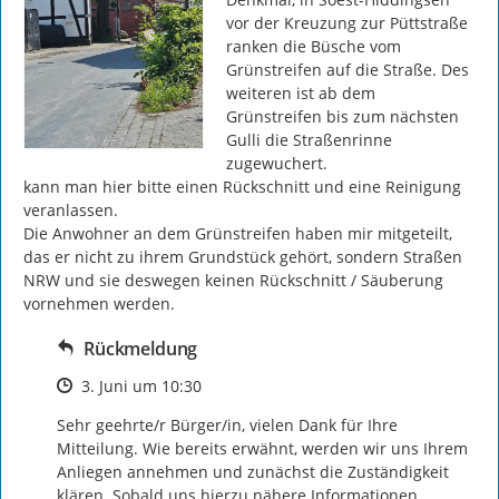
vor der Kreuzung zur Püttstraße 
ranken die Büsche vom 
Grünstreifen auf die Straße. Des 
weiteren ist ab dem 
Grünstreifen bis zum nächsten 
Gulli die Straßenrinne 
zugewuchert.

kann man hier bitte einen Rückschnitt und eine Reinigung 
veranlassen.

Die Anwohner an dem Grünstreifen haben mir mitgeteilt, 
das er nicht zu ihrem Grundstück gehört, sondern Straßen 
NRW und sie deswegen keinen Rückschnitt / Säuberung 
vornehmen werden.
Rückmeldung
Zeitpunkt des Erstellens
3. Juni um 10:30
Sehr geehrte/r Bürger/in, vielen Dank für Ihre 
Mitteilung. Wie bereits erwähnt, werden wir uns Ihrem 
Anliegen annehmen und zunächst die Zuständigkeit 
klären. Sobald uns hierzu nähere Informationen 