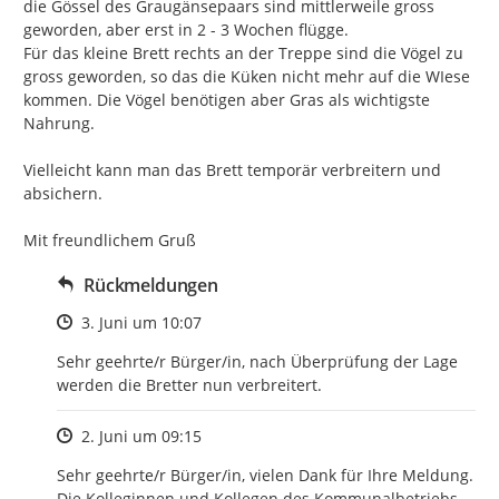
die Gössel des Graugänsepaars sind mittlerweile gross 
geworden, aber erst in 2 - 3 Wochen flügge.

Für das kleine Brett rechts an der Treppe sind die Vögel zu 
gross geworden, so das die Küken nicht mehr auf die WIese 
kommen. Die Vögel benötigen aber Gras als wichtigste 
Nahrung.

Vielleicht kann man das Brett temporär verbreitern und 
absichern.

Mit freundlichem Gruß
Rückmeldungen
Zeitpunkt des Erstellens
3. Juni um 10:07
Sehr geehrte/r Bürger/in, nach Überprüfung der Lage 
werden die Bretter nun verbreitert.
Zeitpunkt des Erstellens
2. Juni um 09:15
Sehr geehrte/r Bürger/in, vielen Dank für Ihre Meldung. 
Die Kolleginnen und Kollegen des Kommunalbetriebs 