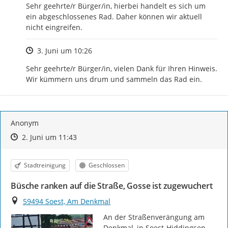
Sehr geehrte/r Bürger/in, hierbei handelt es sich um 
ein abgeschlossenes Rad. Daher können wir aktuell 
nicht eingreifen.
Zeitpunkt des Erstellens
3. Juni um 10:26
Sehr geehrte/r Bürger/in, vielen Dank für Ihren Hinweis. 
Wir kümmern uns drum und sammeln das Rad ein.
Anonym
Zeitpunkt des Erstellens
Zeitpunkt des Erstellens
Zur Äußerung
2. Juni um 11:43
Kategorie
Status
Stadtreinigung
Geschlossen
Büsche ranken auf die Straße, Gosse ist zugewuchert
Ort
59494 Soest, Am Denkmal
An der Straßenverängung am 
Denkmal, in Soest-Hiddingsen 