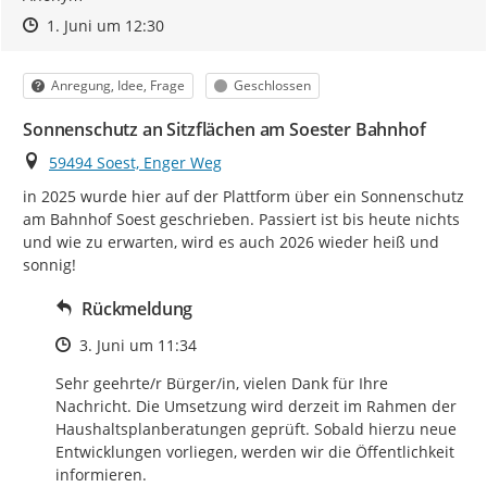
Zeitpunkt des Erstellens
Zeitpunkt des Erstellens
Zur Äußerung
1. Juni um 12:30
Kategorie
Status
Anregung, Idee, Frage
Geschlossen
Sonnenschutz an Sitzflächen am Soester Bahnhof
Ort
59494 Soest, Enger Weg
in 2025 wurde hier auf der Plattform über ein Sonnenschutz

am Bahnhof Soest geschrieben. Passiert ist bis heute nichts

und wie zu erwarten, wird es auch 2026 wieder heiß und 
sonnig!
Rückmeldung
Zeitpunkt des Erstellens
3. Juni um 11:34
Sehr geehrte/r Bürger/in, vielen Dank für Ihre 
Nachricht. Die Umsetzung wird derzeit im Rahmen der 
Haushaltsplanberatungen geprüft. Sobald hierzu neue 
Entwicklungen vorliegen, werden wir die Öffentlichkeit 
informieren.