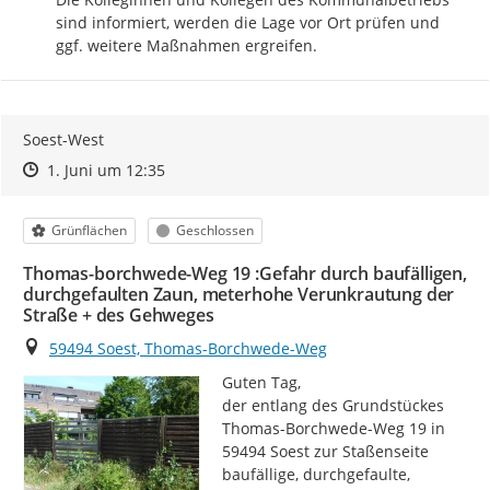
sind informiert, werden die Lage vor Ort prüfen und 
ggf. weitere Maßnahmen ergreifen.
Soest-West
Zeitpunkt des Erstellens
Zeitpunkt des Erstellens
Zur Äußerung
1. Juni um 12:35
Kategorie
Status
Grünflächen
Geschlossen
Thomas-borchwede-Weg 19 :Gefahr durch baufälligen,
durchgefaulten Zaun, meterhohe Verunkrautung der
Straße + des Gehweges
Ort
59494 Soest, Thomas-Borchwede-Weg
Guten Tag,

der entlang des Grundstückes 
Thomas-Borchwede-Weg 19 in 
59494 Soest zur Staßenseite 
baufällige, durchgefaulte, 