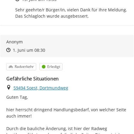
Sehr geehrte/r Bürger/in, vielen Dank für Ihre Meldung. 
Das Schlagloch wurde ausgebessert.
Anonym
Zeitpunkt des Erstellens
Zeitpunkt des Erstellens
Zur Äußerung
1. Juni um 08:30
Kategorie
Status
Radverkehr
Erledigt
Gefährliche Situationen
Ort
59494 Soest, Dortmundweg
Guten Tag,

hier herrscht dringend Handlungsbedarf, von welcher Seite 
auch immer!

Durch die bauliche Änderung, ist hier der Radweg 