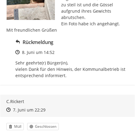
zu steil ist und die Gössel 
aufgrund ihres Gewichts 
abrutschen.

Ein Foto habe ich angehängt.

Mit freundlichen Grüßen
Rückmeldung
Zeitpunkt des Erstellens
8. Juni um 14:52
Sehr geehrte(r) Bürger(in), 

vielen Dank für den Hinweis, der Kommunalbetrieb ist 
entsprechend informiert.
C.Rickert
Zeitpunkt des Erstellens
Zeitpunkt des Erstellens
Zur Äußerung
7. Juni um 22:29
Kategorie
Status
Müll
Geschlossen