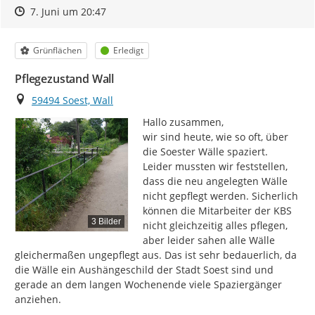
Zeitpunkt des Erstellens
Zeitpunkt des Erstellens
Zur Äußerung
7. Juni um 20:47
Kategorie
Status
Grünflächen
Erledigt
Pflegezustand Wall
Ort
59494 Soest, Wall
Hallo zusammen,

wir sind heute, wie so oft, über 
die Soester Wälle spaziert. 
Leider mussten wir feststellen, 
dass die neu angelegten Wälle 
nicht gepflegt werden. Sicherlich 
können die Mitarbeiter der KBS 
3 Bilder
nicht gleichzeitig alles pflegen, 
aber leider sahen alle Wälle 
gleichermaßen ungepflegt aus. Das ist sehr bedauerlich, da 
die Wälle ein Aushängeschild der Stadt Soest sind und 
gerade an dem langen Wochenende viele Spaziergänger 
anziehen.