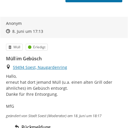
Anonym
Zeitpunkt des Erstellens
Zeitpunkt des Erstellens
Zur Äußerung
8. Juni um 17:13
Kategorie
Status
Müll
Erledigt
Müll im Gebüsch
Ort
59494 Soest, Naugardenring
Hallo,

erneut hat dort jemand Müll (u.a. einen alten Grill oder 
ähnliches) im Gebüsch entsorgt.

Danke für Ihre Entsorgung.

MfG
geändert von
Stadt Soest (Moderator)
am 18. Juni um 18:17
Rückmeldung