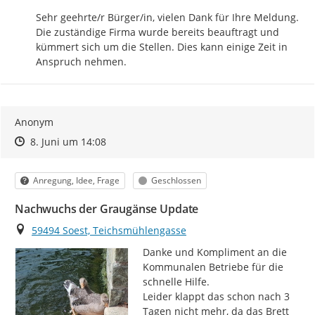
Sehr geehrte/r Bürger/in, vielen Dank für Ihre Meldung. 
Die zuständige Firma wurde bereits beauftragt und 
kümmert sich um die Stellen. Dies kann einige Zeit in 
Anspruch nehmen.
Anonym
Zeitpunkt des Erstellens
Zeitpunkt des Erstellens
Zur Äußerung
8. Juni um 14:08
Kategorie
Status
Anregung, Idee, Frage
Geschlossen
Nachwuchs der Graugänse Update
Ort
59494 Soest, Teichsmühlengasse
Danke und Kompliment an die 
Kommunalen Betriebe für die 
schnelle Hilfe.

Leider klappt das schon nach 3 
Tagen nicht mehr, da das Brett 