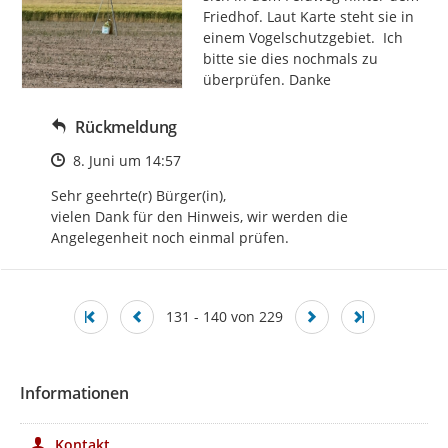
Friedhof. Laut Karte steht sie in 
einem Vogelschutzgebiet.  Ich 
bitte sie dies nochmals zu 
überprüfen. Danke
Rückmeldung
Zeitpunkt des Erstellens
8. Juni um 14:57
Sehr geehrte(r) Bürger(in),

vielen Dank für den Hinweis, wir werden die 
Angelegenheit noch einmal prüfen.
131 - 140 von 229
Informationen
Kontakt