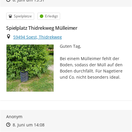
Kategorie
Status
Spielplätze
Erledigt
Spielplatz Thidrekweg Mülleimer
Ort
59494 Soest, Thidrekweg
Guten Tag,

Bei einem Mülleimer fehlt der 
Boden, sodass der Müll auf den 
Boden durchfällt. Für Nagetiere 
und Co. nicht besonders ideal.
Anonym
Zeitpunkt des Erstellens
Zeitpunkt des Erstellens
Zur Äußerung
8. Juni um 14:08