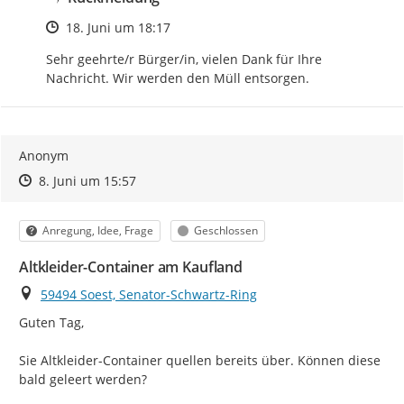
Zeitpunkt des Erstellens
18. Juni um 18:17
Sehr geehrte/r Bürger/in, vielen Dank für Ihre 
Nachricht. Wir werden den Müll entsorgen.
Anonym
Zeitpunkt des Erstellens
Zeitpunkt des Erstellens
Zur Äußerung
8. Juni um 15:57
Kategorie
Status
Anregung, Idee, Frage
Geschlossen
Altkleider-Container am Kaufland
Ort
59494 Soest, Senator-Schwartz-Ring
Guten Tag,

Sie Altkleider-Container quellen bereits über. Können diese 
bald geleert werden?