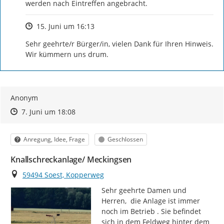
werden nach Eintreffen angebracht.
Zeitpunkt des Erstellens
15. Juni um 16:13
Sehr geehrte/r Bürger/in, vielen Dank für Ihren Hinweis. 
Wir kümmern uns drum.
Anonym
Zeitpunkt des Erstellens
Zeitpunkt des Erstellens
Zur Äußerung
7. Juni um 18:08
Kategorie
Status
Anregung, Idee, Frage
Geschlossen
Knallschreckanlage/ Meckingsen
Ort
59494 Soest, Kopperweg
Sehr geehrte Damen und 
Herren,  die Anlage ist immer 
noch im Betrieb . Sie befindet 
sich in dem Feldweg hinter dem 