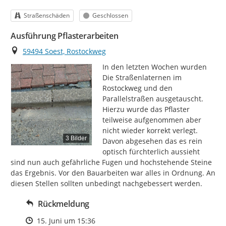
Kategorie
Status
Straßenschäden
Geschlossen
Ausführung Pflasterarbeiten
Ort
59494 Soest, Rostockweg
In den letzten Wochen wurden 
Die Straßenlaternen im 
Rostockweg und den 
Parallelstraßen ausgetauscht. 
Hierzu wurde das Pflaster 
teilweise aufgenommen aber 
nicht wieder korrekt verlegt. 
3 Bilder
Davon abgesehen das es rein 
optisch fürchterlich aussieht 
sind nun auch gefährliche Fugen und hochstehende Steine 
das Ergebnis. Vor den Bauarbeiten war alles in Ordnung. An 
diesen Stellen sollten unbedingt nachgebessert werden.
Rückmeldung
Zeitpunkt des Erstellens
15. Juni um 15:36