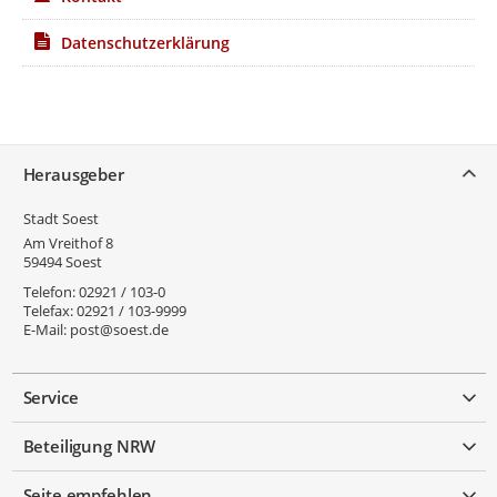
Datenschutzerklärung
Service
Herausgeber
Stadt Soest
Am Vreithof 8
59494
Soest
Telefon:
02921 / 103-0
Telefax:
02921 / 103-9999
E-Mail:
post@soest.de
Service
Beteiligung NRW
Seite empfehlen