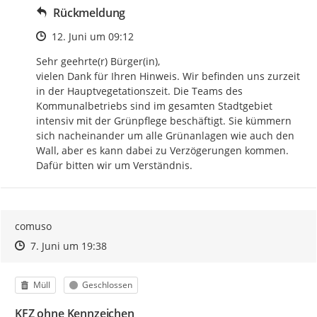
Rückmeldung
Zeitpunkt des Erstellens
12. Juni um 09:12
Sehr geehrte(r) Bürger(in), 

vielen Dank für Ihren Hinweis. Wir befinden uns zurzeit 
in der Hauptvegetationszeit. Die Teams des 
Kommunalbetriebs sind im gesamten Stadtgebiet 
intensiv mit der Grünpflege beschäftigt. Sie kümmern 
sich nacheinander um alle Grünanlagen wie auch den 
Wall, aber es kann dabei zu Verzögerungen kommen.  
Dafür bitten wir um Verständnis.
comuso
Zeitpunkt des Erstellens
Zeitpunkt des Erstellens
Zur Äußerung
7. Juni um 19:38
Kategorie
Status
Müll
Geschlossen
KFZ ohne Kennzeichen