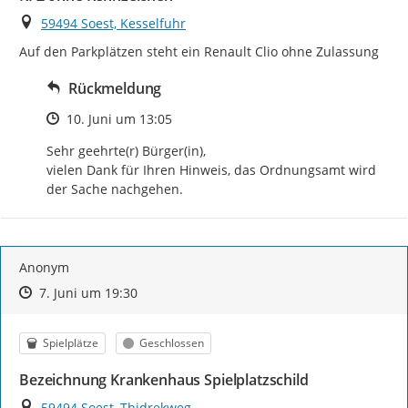
Ort
59494 Soest, Kesselfuhr
Auf den Parkplätzen steht ein Renault Clio ohne Zulassung
Rückmeldung
Zeitpunkt des Erstellens
10. Juni um 13:05
Sehr geehrte(r) Bürger(in), 

vielen Dank für Ihren Hinweis, das Ordnungsamt wird 
der Sache nachgehen.
Anonym
Zeitpunkt des Erstellens
Zeitpunkt des Erstellens
Zur Äußerung
7. Juni um 19:30
Kategorie
Status
Spielplätze
Geschlossen
Bezeichnung Krankenhaus Spielplatzschild
Ort
59494 Soest, Thidrekweg