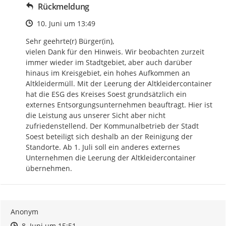
Rückmeldung
Zeitpunkt des Erstellens
10. Juni um 13:49
Sehr geehrte(r) Bürger(in),

vielen Dank für den Hinweis. Wir beobachten zurzeit 
immer wieder im Stadtgebiet, aber auch darüber 
hinaus im Kreisgebiet, ein hohes Aufkommen an 
Altkleidermüll. Mit der Leerung der Altkleidercontainer 
hat die ESG des Kreises Soest grundsätzlich ein 
externes Entsorgungsunternehmen beauftragt. Hier ist 
die Leistung aus unserer Sicht aber nicht 
zufriedenstellend. Der Kommunalbetrieb der Stadt 
Soest beteiligt sich deshalb an der Reinigung der 
Standorte. Ab 1. Juli soll ein anderes externes 
Unternehmen die Leerung der Altkleidercontainer 
übernehmen.
Anonym
Zeitpunkt des Erstellens
Zeitpunkt des Erstellens
Zur Äußerung
8. Juni um 15:51