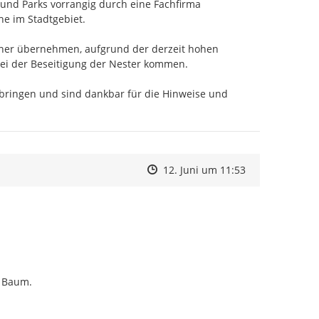
und Parks vorrangig durch eine Fachfirma 
e im Stadtgebiet.

ner übernehmen, aufgrund der derzeit hohen 
ei der Beseitigung der Nester kommen. 

ringen und sind dankbar für die Hinweise und 
Zeitpunkt des Erstellens
Zeitpunkt des Erstellens
Zur Äußerung
12. Juni um 11:53
m Baum.