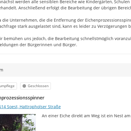
nächst werden alle sensiblen Bereiche wie Kindergärten, Schulen 
handelt. Anschließend erfolgt die Bearbeitung der übrigen Bereich
 die Unternehmen, die die Entfernung der Eichenprozessionsspin
chfrage stark ausgelastet sind, kann es leider zu Verzögerungen b
r bemühen uns jedoch, die Bearbeitung schnellstmöglich voranzub
eldungen der Bürgerinnen und Bürger.
ym
egorie
Status
umpflege
Geschlossen
nprozessionsspinner
514 Soest, Hattropholser Straße
An einer Eiche direkt am Weg ist ein Nest a