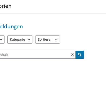
orien
eldungen
Kategorie
Sortieren
e verfügbar. Benutzen Sie "Pfeiltaste oben" und "Pfeiltaste unten"
11 Einträge verfügbar. Benutzen Sie "Pfeiltaste oben" und "Pf
2 Einträge verfügbar. Benutzen Sie "Pfeiltas
ch Meldungen und Kommentaren