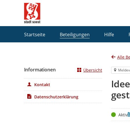
Portalnavigation
Startseite
Beteiligungen
Hilfe
Alle B
Informationen
Übersicht
Meldev
Ide
Kontakt
gest
Datenschutzerklärung
Status
Z
Aktiv