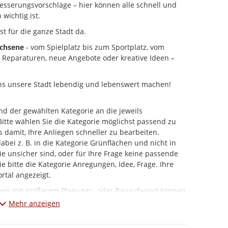
esserungsvorschläge – hier können alle schnell und
 wichtig ist.
st für die ganze Stadt da.
achsene
- vom Spielplatz bis zum Sportplatz, vom
b Reparaturen, neue Angebote oder kreative Ideen –
ns unsere Stadt lebendig und lebenswert machen!
d der gewählten Kategorie an die jeweils
 Bitte wählen Sie die Kategorie möglichst passend zu
s damit, Ihre Anliegen schneller zu bearbeiten.
ei z. B. in die Kategorie Grünflächen und nicht in
e unsicher sind, oder für Ihre Frage keine passende
e bitte die Kategorie Anregungen, Idee, Frage. Ihre
rtal angezeigt.
hmen mit größerem Planungs- oder Bauaufwand können
ewickelt werden.
Mehr anzeigen