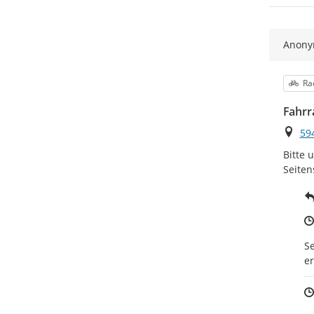
Anon
Kat
Ra
Fahrr
Ort
594
Bitte 
Seiten
Se
er