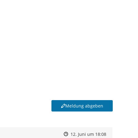
Meldung abgeben
Zeitpunkt des Erstellens
Zeitpunkt des Erstellens
Zur Äußerung
12. Juni um 18:08