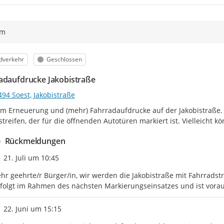
ym
egorie
Status
dverkehr
Geschlossen
adaufdrucke Jakobistraße
94 Soest, Jakobistraße
um Erneuerung und (mehr) Fahrradaufdrucke auf der Jakobistraße. 
streifen, der für die öffnenden Autotüren markiert ist. Vielleicht k
Rückmeldungen
Zeitpunkt des Erstellens
21. Juli um 10:45
hr geehrte/r Bürger/in, wir werden die Jakobistraße mit Fahrrad
folgt im Rahmen des nächsten Markierungseinsatzes und ist vorau
Zeitpunkt des Erstellens
22. Juni um 15:15