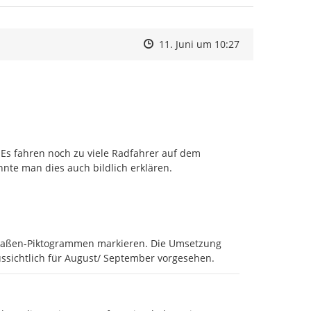
Zeitpunkt des Erstellens
Zeitpunkt des Erstellens
Zur Äußerung
11. Juni um 10:27
Es fahren noch zu viele Radfahrer auf dem 
önnte man dies auch bildlich erklären.
straßen-Piktogrammen markieren. Die Umsetzung 
ssichtlich für August/ September vorgesehen.