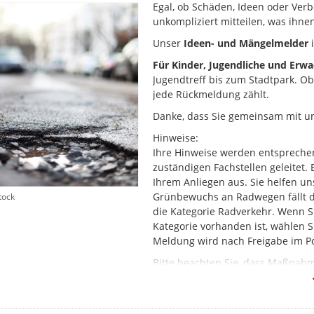
Egal, ob Schäden, Ideen oder Verb
unkompliziert mitteilen, was ihnen
Unser
Ideen- und Mängelmelder
i
Für Kinder, Jugendliche und Erw
Jugendtreff bis zum Stadtpark. O
jede Rückmeldung zählt.
Danke, dass Sie gemeinsam mit u
Hinweise:
Ihre Hinweise werden entsprechen
zuständigen Fachstellen geleitet.
Ihrem Anliegen aus. Sie helfen un
Grünbewuchs an Radwegen fällt dab
tock
die Kategorie Radverkehr. Wenn Si
Kategorie vorhanden ist, wählen Si
Meldung wird nach Freigabe im Po
Bitte beachten Sie, dass Maßna
nicht über den Mängelmelder abg
Vielen Dank.