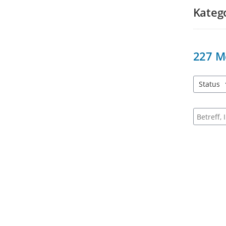
Kateg
227
M
Status
3 Einträg
Suche na