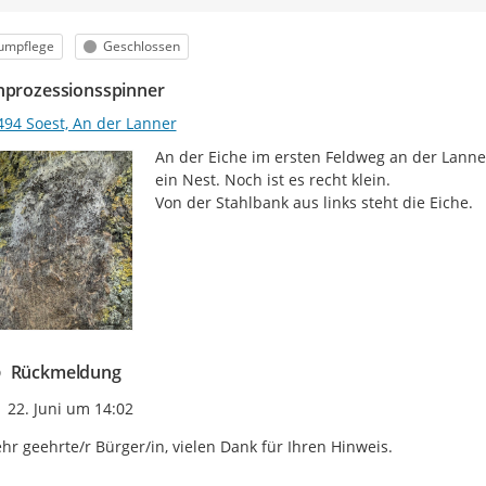
egorie
Status
umpflege
Geschlossen
nprozessionsspinner
494 Soest, An der Lanner
An der Eiche im ersten Feldweg an der Lanne
ein Nest. Noch ist es recht klein.

Von der Stahlbank aus links steht die Eiche.
Rückmeldung
Zeitpunkt des Erstellens
22. Juni um 14:02
hr geehrte/r Bürger/in, vielen Dank für Ihren Hinweis.
