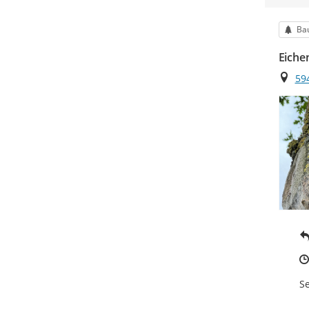
Kat
Ba
Eiche
Ort
59
Se