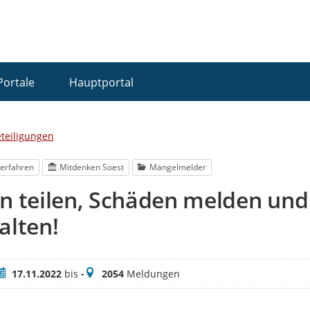
Portale
Hauptportal
eteiligungen
erfahren
Mitdenken Soest
Mängelmelder
en teilen, Schäden melden un
alten!
eitraum
Meldungen
17.11.2022
bis
-
2054
Meldungen