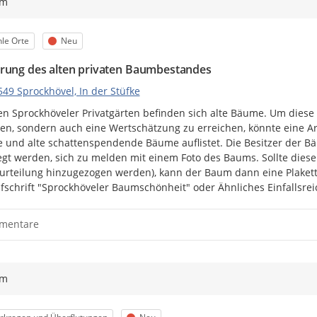
ym
egorie
Status
le Orte
Neu
rung des alten privaten Baumbestandes
49 Sprockhövel, In der Stüfke
len Sprockhöveler Privatgärten befinden sich alte Bäume. Um diese
en, sondern auch eine Wertschätzung zu erreichen, könnte eine Ar
 und alte schattenspendende Bäume auflistet. Die Besitzer der B
gt werden, sich zu melden mit einem Foto des Baums. Sollte dieser w
urteilung hinzugezogen werden), kann der Baum dann eine Plaket
fschrift "Sprockhöveler Baumschönheit" oder Ähnliches Einfallsrei
mentare
ym
egorie
Status