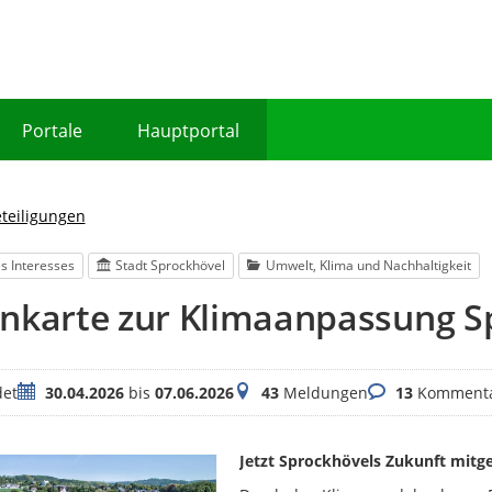
Portale
Hauptportal
eteiligungen
s Interesses
Stadt Sprockhövel
Umwelt, Klima und Nachhaltigkeit
enkarte zur Klimaanpassung S
Zeitraum
Meldungen
Kommentare
et
30.04.2026
bis
07.06.2026
43
Meldungen
13
Komment
Jetzt Sprockhövels Zukunft mitg