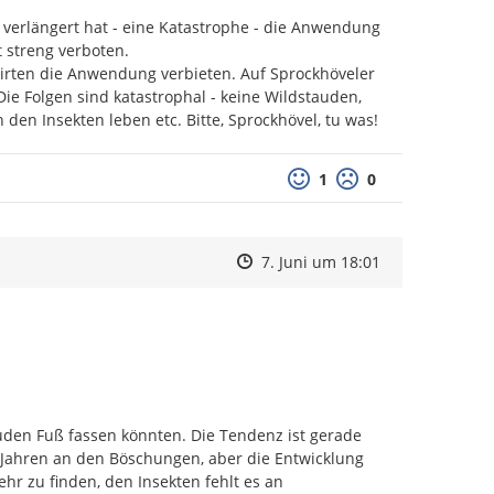
erlängert hat - eine Katastrophe - die Anwendung 
streng verboten.

irten die Anwendung verbieten. Auf Sprockhöveler 
e Folgen sind katastrophal - keine Wildstauden, 
 den Insekten leben etc. Bitte, Sprockhövel, tu was!
Positive Bewertung
Negative Bewertu
1
0
Zeitpunkt des Erstellens
Zeitpunkt des Erstellens
Zur Äußerung
7. Juni um 18:01
den Fuß fassen könnten. Die Tendenz ist gerade 
 Jahren an den Böschungen, aber die Entwicklung 
ehr zu finden, den Insekten fehlt es an 