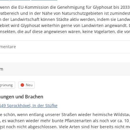
wenn die EU-Kommission die Genehmigung für Glyphosat bis 2033 v
vatbereich und in der Nähe von Naturschutzgebieten ist zumindest 
n der Landwirtschaft können Städte aktiv werden, indem sie Landw
ebiet wird Glyphosat weiterhin gerne von Landwirten angewandt. Di
Insekten, die auf diese angewiesen wären, keine Vogelarten, die von
mentare
ym
egorie
Status
grünung
Neu
ungen und Brachen
49 Sprockhövel, In der Stüfke
e schön, wenn entlang unserer Straßen wieder heimische Wildstau
v, es wachsen wieder mehr bunte Pflanzenarten als noch vor ca. 10
ngst noch nicht abgeschlossen. Viele Arten sind hier bereits nicht m