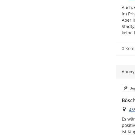
Auch, 
im Pri
Aber i
Stadtg
keine 
0 Kom
Anon
Kat
Be
Bösch
Ort
455
Es wär
positi
ist lä