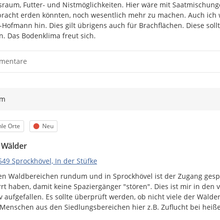
raum, Futter- und Nistmöglichkeiten. Hier wäre mit Saatmischunge
racht erden könnten, noch wesentlich mehr zu machen. Auch ich w
-Hofmann hin. Dies gilt übrigens auch für Brachflächen. Diese sollt
. Das Bodenklima freut sich.
mentare
ym
egorie
Status
le Orte
Neu
 Wälder
49 Sprockhövel, In der Stüfke
len Waldbereichen rundum und in Sprockhövel ist der Zugang gesper
rt haben, damit keine Spaziergänger "stören". Dies ist mir in den vi
v aufgefallen. Es sollte überprüft werden, ob nicht viele der Wäl
Menschen aus den Siedlungsbereichen hier z.B. Zuflucht bei hei