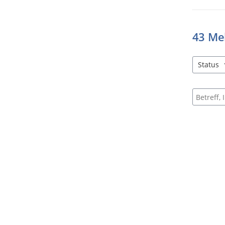
43
Me
Status
1 Einträg
Suche na