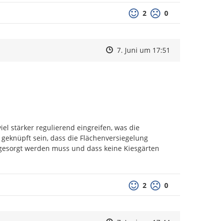
Positive Bewertung
Negative Bewertu
2
0
Zeitpunkt des Erstellens
Zeitpunkt des Erstellens
Zur Äußerung
7. Juni um 17:51
l stärker regulierend eingreifen, was die 
 geknüpft sein, dass die Flächenversiegelung 
esorgt werden muss und dass keine Kiesgärten 
Positive Bewertung
Negative Bewertu
2
0