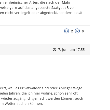
n einheimischer Arten, die nach der Mahr 
eise gern auf das angepasste Saatgut zB von 
en nicht versiegelt oder abgedeckt, sondern besät 
Positive Bewertung
Negative Bewertu
2
0
Zeitpunkt des Erstellens
Zeitpunkt des Erstellens
Zur Äußerung
7. Juni um 17:55
rt, weil es Privatwälder sind oder Anlieger Wege 
elen Jahren, die ich hier wohne, schon sehr oft 
der wieder zugänglich gemacht werden können, auch 
ßem Wetter suchen können.