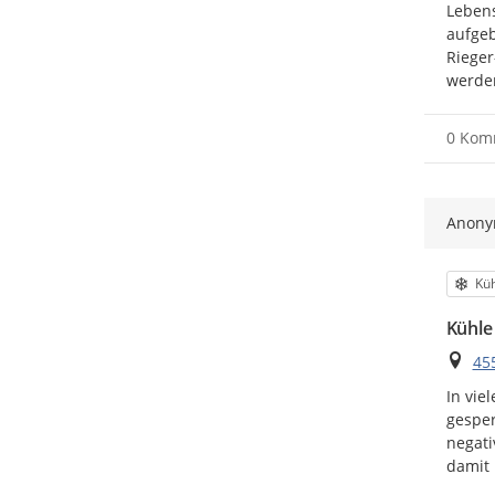
Lebens
aufgeb
Rieger
werden
0 Kom
Anon
Kat
Küh
Kühle
Ort
455
In vie
gesper
negati
damit 