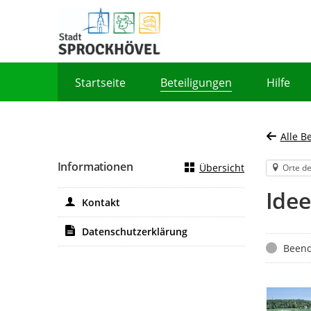
Portalnavigation
Startseite
Beteiligungen
Hilfe
Alle B
Informationen
Übersicht
Orte de
Ide
Kontakt
Datenschutzerklärung
Status
Beend