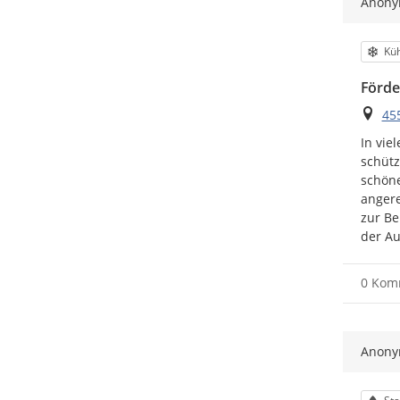
Anon
Kat
Küh
Förde
Ort
455
In vie
schütz
schöne
angere
zur Be
der Au
0 Kom
Anon
Kat