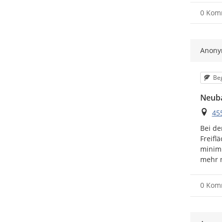
0 Kom
Anon
Kat
Be
Neuba
Ort
455
Bei de
Freifl
minimi
mehr n
0 Kom