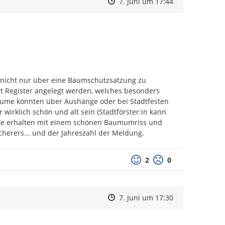
Zeitpunkt des Erstellens
Zeitpunkt des Erstellens
Zur Äußerung
7. Juni um 17:44
 nicht nur über eine Baumschutzsatzung zu 
t Register angelegt werden, welches besonders 
äume könnten über Aushänge oder bei Stadtfesten 
irklich schön und alt sein (Stadtförster:in kann 
te erhalten mit einem schönen Baumumriss und 
cherers... und der Jahreszahl der Meldung.
Positive Bewertung
Negative Bewertu
2
0
Zeitpunkt des Erstellens
Zeitpunkt des Erstellens
Zur Äußerung
7. Juni um 17:30