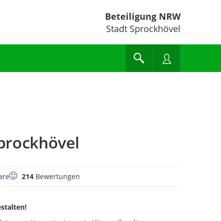
Beteiligung NRW
Stadt Sprockhövel
prockhövel
Bewertungen
are
214
Bewertungen
estalten!