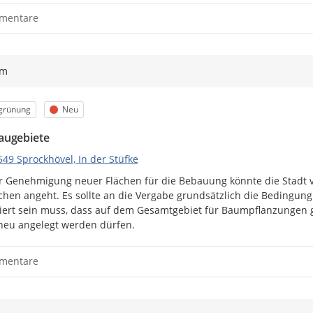
mentare
ym
egorie
Status
grünung
Neu
ugebiete
49 Sprockhövel, In der Stüfke
r Genehmigung neuer Flächen für die Bebauung könnte die Stadt vie
ächen angeht. Es sollte an die Vergabe grundsätzlich die Bedingung
ert sein muss, dass auf dem Gesamtgebiet für Baumpflanzungen g
eu angelegt werden dürfen.
mentare