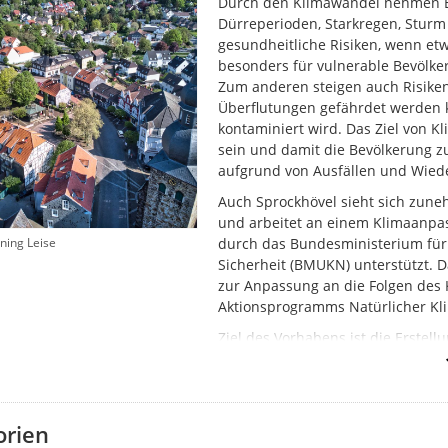
Durch den Klimawandel nehmen Ex
Dürreperioden, Starkregen, Sturm
gesundheitliche Risiken, wenn etw
besonders für vulnerable Bevölke
Zum anderen steigen auch Risiken 
Überflutungen gefährdet werden 
kontaminiert wird. Das Ziel von Kl
sein und damit die Bevölkerung z
aufgrund von Ausfällen und Wied
Auch Sprockhövel sieht sich zune
und arbeitet an einem Klimaanpa
ning Leise
durch das Bundesministerium für 
Sicherheit (BMUKN) unterstützt. 
zur Anpassung an die Folgen des
Aktionsprogramms Natürlicher Kli
Ziel des Vorhabens ist die Erste
und für natürlichen Klimaschutz 
Im Rahmen dessen sollen mit de
werden, die die Stadt Sprockhöve
sollen insbesondere naturbasierte
orien
den Natürlichen Klimaschutz mit 