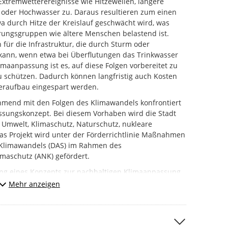
tremwetterereignisse wie Hitzewellen, längere
 oder Hochwasser zu. Daraus resultieren zum einen
a durch Hitze der Kreislauf geschwächt wird, was
rungsgruppen wie ältere Menschen belastend ist.
für die Infrastruktur, die durch Sturm oder
kann, wenn etwa bei Überflutungen das Trinkwasser
imaanpassung ist es, auf diese Folgen vorbereitet zu
u schützen. Dadurch können langfristig auch Kosten
eraufbau eingespart werden.
hmend mit den Folgen des Klimawandels konfrontiert
ssungskonzept. Bei diesem Vorhaben wird die Stadt
Umwelt, Klimaschutz, Naturschutz, nukleare
Das Projekt wird unter der Förderrichtlinie Maßnahmen
 Klimawandels (DAS) im Rahmen des
maschutz (ANK) gefördert.
llung eines Konzepts zur nachhaltigen Klimaanpassung
für die Stadt Sprockhövel (Klimaanpassungskonzept).
Mehr anzeigen
n Bürger*innen gemeinsam Maßnahmen entwickelt
l an die Folgen des Klimawandels anpassen. Im Fokus
 Lösungen stehen, die positive Synergieeffekte für
sich bringen.