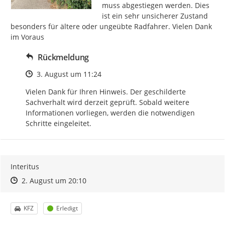
muss abgestiegen werden. Dies 
ist ein sehr unsicherer Zustand 
besonders für ältere oder ungeübte Radfahrer. Vielen Dank 
im Voraus
Rückmeldung
Zeitpunkt des Erstellens
3. August um 11:24
Vielen Dank für Ihren Hinweis. Der geschilderte 
Sachverhalt wird derzeit geprüft. Sobald weitere 
Informationen vorliegen, werden die notwendigen 
Schritte eingeleitet.
Interitus
Zeitpunkt des Erstellens
Zeitpunkt des Erstellens
Zur Äußerung
2. August um 20:10
Kategorie
Status
KFZ
Erledigt