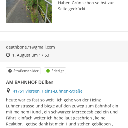
Haben Grün schon selbst zur 
Seite gedrückt.
deathbone71@gmail.com
Zeitpunkt des Erstellens
Zeitpunkt des Erstellens
Zur Äußerung
1. August um 17:53
Kategorie
Status
Straßenschilder
Erledigt
AM BAHNHOF Dülken
Ort
41751 Viersen, Heinz-Luhnen-Straße
heute war es fast so weit,  ich gehe von der Heinz 
Luhnenstrasse und biege auf den zuweg zum Bahnhof ein 
mit meinem Hund , ein schwarzer Mercedesbiegd ein und

Fährt  einfach weiter ich habe laut geschrien , keine 
Reaktion,  gottseidank ist mein Hund stehen geblieben , 