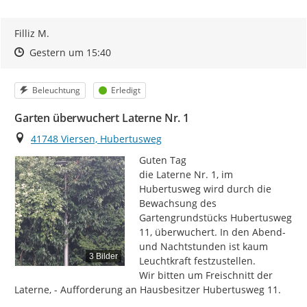
Filliz M.
Zeitpunkt des Erstellens
Zeitpunkt des Erstellens
Zur Äußerung
Gestern um 15:40
Kategorie
Status
Beleuchtung
Erledigt
Garten überwuchert Laterne Nr. 1
Ort
41748 Viersen, Hubertusweg
Guten Tag

die Laterne Nr. 1, im 
Hubertusweg wird durch die 
Bewachsung des 
Gartengrundstücks Hubertusweg 
11, überwuchert. In den Abend-
und Nachtstunden ist kaum 
3 Bilder
Leuchtkraft festzustellen.

Wir bitten um Freischnitt der 
Laterne, - Aufforderung an Hausbesitzer Hubertusweg 11.
