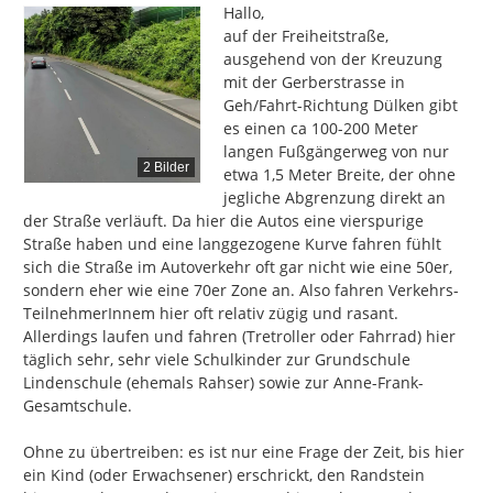
Hallo,

auf der Freiheitstraße, 
ausgehend von der Kreuzung 
mit der Gerberstrasse in 
Geh/Fahrt-Richtung Dülken gibt 
es einen ca 100-200 Meter 
langen Fußgängerweg von nur 
2 Bilder
etwa 1,5 Meter Breite, der ohne 
jegliche Abgrenzung direkt an 
der Straße verläuft. Da hier die Autos eine vierspurige 
Straße haben und eine langgezogene Kurve fahren fühlt 
sich die Straße im Autoverkehr oft gar nicht wie eine 50er, 
sondern eher wie eine 70er Zone an. Also fahren Verkehrs-
TeilnehmerInnem hier oft relativ zügig und rasant. 
Allerdings laufen und fahren (Tretroller oder Fahrrad) hier 
täglich sehr, sehr viele Schulkinder zur Grundschule 
Lindenschule (ehemals Rahser) sowie zur Anne-Frank-
Gesamtschule.

Ohne zu übertreiben: es ist nur eine Frage der Zeit, bis hier 
ein Kind (oder Erwachsener) erschrickt, den Randstein 