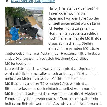
Ort
41747 Viersen, Hauptstraße
Hallo , hier steht aktuell seit 14 
Tagen oder noch länger 
,Sperrmüll vor der Türe ( ob der 
offiziell angemeldet wurde kann 
ich leider nichts zu sagen …. 
Nun meinten Leute tatsächlich 
noch hier eine illegale Müllhalde 
draus zu machen …. Stellen 
einfach ihre privaten Müllsäcke 
,netterweise mit ihrer Post mit der Hausanschrift drin dazu 
….das Ordnungsamt freut sich bestimmt über diese 
Müllentsorger ….

Leute schämt euch … sowas geht gar nicht …. Und dann 
wird natürlich immer alles auseinander gepflückt und auf 
mehreren Metern verteilt …. Möchtet ihr so einen 
Müllhaufen vor eurer Türe haben ? Also wir nicht ….

Bitte unterlasst das doch einfach …..selbst wenn nur die 
Mülltonnen draußen stehen werden diese direkt wieder mit 
Fremdmüll gefüllt , wenn man die Tonnen erst später rein 
holt ( zum Beispiel wenn man Abends von der Arbeit kommt 