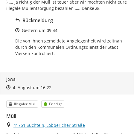
) …. Ja richtig der Müll ist teuer aber wir möchten nicht eure 
illegale Müllentsorgung bezahlen ….. Danke 🙏
Rückmeldung
Zeitpunkt des Erstellens
Gestern um 09:44
Die von Ihnen gemeldete Angelegenheit wird zeitnah 
durch den Kommunalen Ordnungsdienst der Stadt 
Viersen kontrolliert.
jowa
Zeitpunkt des Erstellens
Zeitpunkt des Erstellens
Zur Äußerung
4. August um 16:22
Kategorie
Status
Illegaler Müll
Erledigt
Müll
Ort
41751 Süchteln, Lobbericher Straße