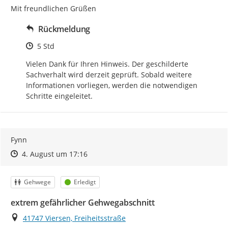
Mit freundlichen Grüßen
Rückmeldung
Zeitpunkt des Erstellens
5 Std
Vielen Dank für Ihren Hinweis. Der geschilderte 
Sachverhalt wird derzeit geprüft. Sobald weitere 
Informationen vorliegen, werden die notwendigen 
Schritte eingeleitet.
Fynn
Zeitpunkt des Erstellens
Zeitpunkt des Erstellens
Zur Äußerung
4. August um 17:16
Kategorie
Status
Gehwege
Erledigt
extrem gefährlicher Gehwegabschnitt
Ort
41747 Viersen, Freiheitsstraße