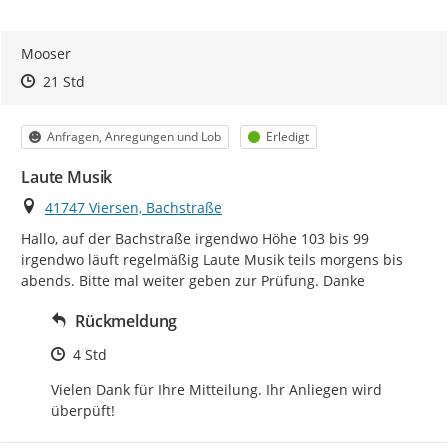
Mooser
Zeitpunkt des Erstellens
Zeitpunkt des Erstellens
Zur Äußerung
21 Std
Kategorie
Status
Anfragen, Anregungen und Lob
Erledigt
Laute Musik
Ort
41747 Viersen, Bachstraße
Hallo, auf der Bachstraße irgendwo Höhe 103 bis 99 
irgendwo läuft regelmäßig Laute Musik teils morgens bis 
abends. Bitte mal weiter geben zur Prüfung. Danke
Rückmeldung
Zeitpunkt des Erstellens
4 Std
Vielen Dank für Ihre Mitteilung. Ihr Anliegen wird 
überpüft!