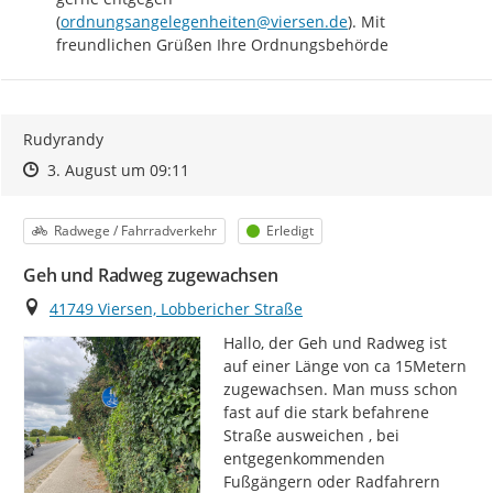
(
ordnungsangelegenheiten@viersen.de
). Mit 
freundlichen Grüßen Ihre Ordnungsbehörde
Rudyrandy
Zeitpunkt des Erstellens
Zeitpunkt des Erstellens
Zur Äußerung
3. August um 09:11
Kategorie
Status
Radwege / Fahrradverkehr
Erledigt
Geh und Radweg zugewachsen
Ort
41749 Viersen, Lobbericher Straße
Hallo, der Geh und Radweg ist 
auf einer Länge von ca 15Metern 
zugewachsen. Man muss schon 
fast auf die stark befahrene 
Straße ausweichen , bei 
entgegenkommenden 
Fußgängern oder Radfahrern 