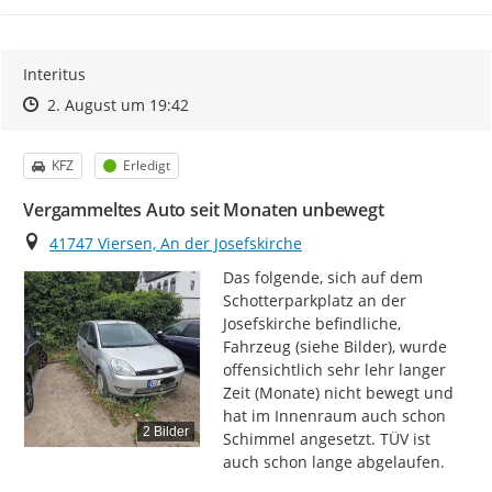
Interitus
Zeitpunkt des Erstellens
Zeitpunkt des Erstellens
Zur Äußerung
2. August um 19:42
Kategorie
Status
KFZ
Erledigt
Vergammeltes Auto seit Monaten unbewegt
Ort
41747 Viersen, An der Josefskirche
Das folgende, sich auf dem 
Schotterparkplatz an der 
Josefskirche befindliche, 
Fahrzeug (siehe Bilder), wurde 
offensichtlich sehr lehr langer 
Zeit (Monate) nicht bewegt und 
hat im Innenraum auch schon 
2 Bilder
Schimmel angesetzt. TÜV ist 
auch schon lange abgelaufen.