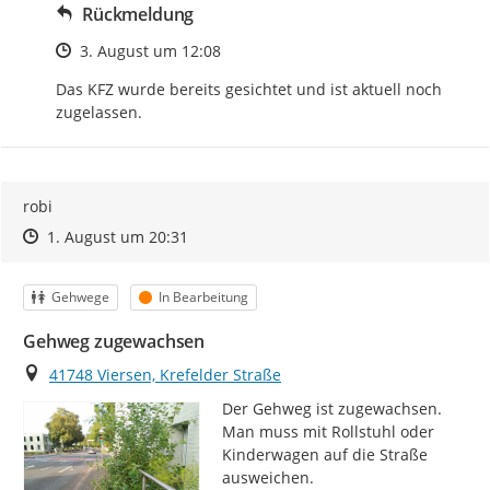
Rückmeldung
Zeitpunkt des Erstellens
3. August um 12:08
Das KFZ wurde bereits gesichtet und ist aktuell noch 
zugelassen.
robi
Zeitpunkt des Erstellens
Zeitpunkt des Erstellens
Zur Äußerung
1. August um 20:31
Kategorie
Status
Gehwege
In Bearbeitung
Gehweg zugewachsen
Ort
41748 Viersen, Krefelder Straße
Der Gehweg ist zugewachsen.

Man muss mit Rollstuhl oder 
Kinderwagen auf die Straße 
ausweichen.
