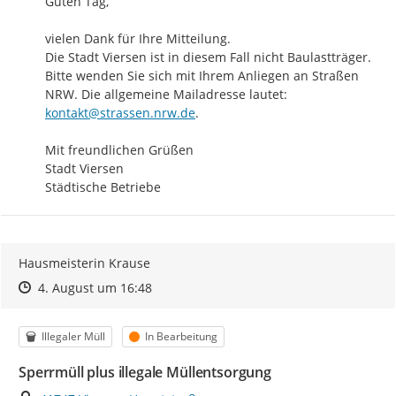
Guten Tag,

vielen Dank für Ihre Mitteilung. 

Die Stadt Viersen ist in diesem Fall nicht Baulastträger. 
Bitte wenden Sie sich mit Ihrem Anliegen an Straßen 
NRW. Die allgemeine Mailadresse lautet: 
kontakt@strassen.nrw.de
.

Mit freundlichen Grüßen 

Stadt Viersen 

Städtische Betriebe
Hausmeisterin Krause
Zeitpunkt des Erstellens
Zeitpunkt des Erstellens
Zur Äußerung
4. August um 16:48
Kategorie
Status
Illegaler Müll
In Bearbeitung
Sperrmüll plus illegale Müllentsorgung