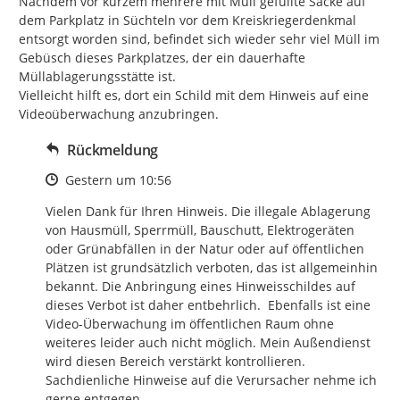
Nachdem vor kurzem mehrere mit Müll gefüllte Säcke auf 
dem Parkplatz in Süchteln vor dem Kreiskriegerdenkmal 
entsorgt worden sind, befindet sich wieder sehr viel Müll im 
Gebüsch dieses Parkplatzes, der ein dauerhafte 
Müllablagerungsstätte ist.

Vielleicht hilft es, dort ein Schild mit dem Hinweis auf eine 
Videoüberwachung anzubringen.
Rückmeldung
Zeitpunkt des Erstellens
Gestern um 10:56
Vielen Dank für Ihren Hinweis. Die illegale Ablagerung 
von Hausmüll, Sperrmüll, Bauschutt, Elektrogeräten 
oder Grünabfällen in der Natur oder auf öffentlichen 
Plätzen ist grundsätzlich verboten, das ist allgemeinhin 
bekannt. Die Anbringung eines Hinweisschildes auf 
dieses Verbot ist daher entbehrlich.  Ebenfalls ist eine 
Video-Überwachung im öffentlichen Raum ohne 
weiteres leider auch nicht möglich. Mein Außendienst 
wird diesen Bereich verstärkt kontrollieren. 
Sachdienliche Hinweise auf die Verursacher nehme ich 
gerne entgegen 