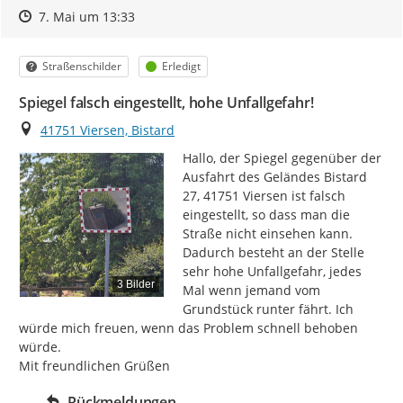
Zeitpunkt des Erstellens
Zeitpunkt des Erstellens
Zur Äußerung
7. Mai um 13:33
Kategorie
Status
Straßenschilder
Erledigt
Spiegel falsch eingestellt, hohe Unfallgefahr!
Ort
41751 Viersen, Bistard
Hallo, der Spiegel gegenüber der 
Ausfahrt des Geländes Bistard 
27, 41751 Viersen ist falsch 
eingestellt, so dass man die 
Straße nicht einsehen kann. 
Dadurch besteht an der Stelle 
sehr hohe Unfallgefahr, jedes 
3 Bilder
Mal wenn jemand vom 
Grundstück runter fährt. Ich 
würde mich freuen, wenn das Problem schnell behoben 
würde.

Mit freundlichen Grüßen
Rückmeldungen