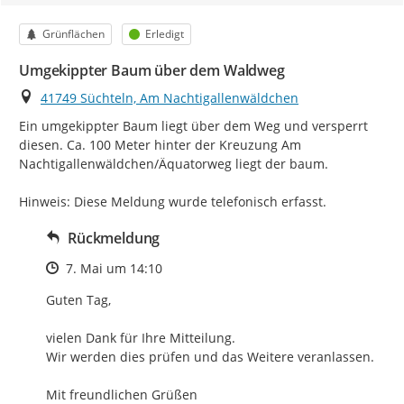
Kategorie
Status
Grünflächen
Erledigt
Umgekippter Baum über dem Waldweg
Ort
41749 Süchteln, Am Nachtigallenwäldchen
Ein umgekippter Baum liegt über dem Weg und versperrt 
diesen. Ca. 100 Meter hinter der Kreuzung Am 
Nachtigallenwäldchen/Äquatorweg liegt der baum.

Hinweis: Diese Meldung wurde telefonisch erfasst.
Rückmeldung
Zeitpunkt des Erstellens
7. Mai um 14:10
Guten Tag,

vielen Dank für Ihre Mitteilung. 

Wir werden dies prüfen und das Weitere veranlassen.

Mit freundlichen Grüßen 
