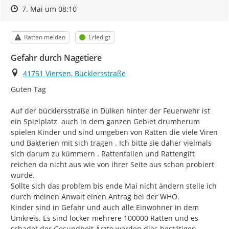
Zeitpunkt des Erstellens
Zeitpunkt des Erstellens
Zur Äußerung
7. Mai um 08:10
Kategorie
Status
Ratten melden
Erledigt
Gefahr durch Nagetiere
Ort
41751 Viersen, Bücklersstraße
Guten Tag

Auf der bücklersstraße in Dülken hinter der Feuerwehr ist 
ein Spielplatz  auch in dem ganzen Gebiet drumherum 
spielen Kinder und sind umgeben von Ratten die viele Viren 
und Bakterien mit sich tragen . Ich bitte sie daher vielmals 
sich darum zu kümmern . Rattenfallen und Rattengift 
reichen da nicht aus wie von ihrer Seite aus schon probiert 
wurde.

Sollte sich das problem bis ende Mai nicht ändern stelle ich 
durch meinen Anwalt einen Antrag bei der WHO.

Kinder sind in Gefahr und auch alle Einwohner in dem 
Umkreis. Es sind locker mehrere 100000 Ratten und es 
schadet der Gesundheit Ärzte werden dies bestätigen.
