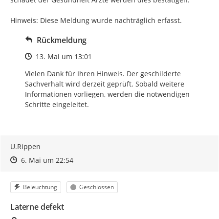
Hinweis: Diese Meldung wurde nachträglich erfasst.
Rückmeldung
Zeitpunkt des Erstellens
13. Mai um 13:01
Vielen Dank für Ihren Hinweis. Der geschilderte 
Sachverhalt wird derzeit geprüft. Sobald weitere 
Informationen vorliegen, werden die notwendigen 
Schritte eingeleitet.
U.Rippen
Zeitpunkt des Erstellens
Zeitpunkt des Erstellens
Zur Äußerung
6. Mai um 22:54
Kategorie
Status
Beleuchtung
Geschlossen
Laterne defekt