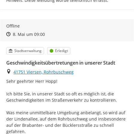
Hinweis: Diese Meldung wurde telefonisch erfasst.
Offline
Zeitpunkt des Erstellens
Zeitpunkt des Erstellens
Zur Äußerung
8. Mai um 09:00
Kategorie
Status
Stadtverwaltung
Erledigt
Geschwindigkeitsübertretungen in unserer Stadt
Ort
41751 Viersen, Rohrbuschweg
Sehr geehrter Herr Hopp!

Ich bitte Sie, in unserer Stadt so oft es möglich ist, die 
Geschwindigkeiten im Straßenverkehr zu kontrollieren.

Was meine unmittelbare Umgebung anbelangt, so wird auf 
der Lindenallee, auf dem Rohrbuschweg und insbesondere 
auf der Brabanter- und der Bücklersstraße zu schnell 
gefahren.
