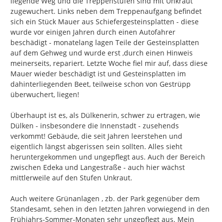
liegende Weg und die Treppenstufen sind mit Unkraut 
zugewuchert. Links neben dem Treppenaufgang befindet 
sich ein Stück Mauer aus Schiefergesteinsplatten - diese 
wurde vor einigen Jahren durch einen Autofahrer 
beschädigt - monatelang lagen Teile der Gesteinsplatten 
auf dem Gehweg und wurde erst ,durch einen Hinweis 
meinerseits, repariert. Letzte Woche fiel mir auf, dass diese 
Mauer wieder beschädigt ist und Gesteinsplatten im 
dahinterliegenden Beet, teilweise schon von Gestrüpp 
überwuchert, liegen!

Überhaupt ist es, als Dülkenerin, schwer zu ertragen, wie 
Dülken - insbesondere die Innenstadt - zusehends 
verkommt! Gebäude, die seit Jahren leerstehen und 
eigentlich längst abgerissen sein sollten. Alles sieht 
heruntergekommen und ungepflegt aus. Auch der Bereich 
zwischen Edeka und Langestraße - auch hier wächst 
mittlerweile auf den Stufen Unkraut.

Auch weitere Grünanlagen , zb. der Park gegenüber dem 
Standesamt, sehen in den letzten Jahren vorwiegend in den 
Frühjahrs-Sommer-Monaten sehr ungepflegt aus. Mein 