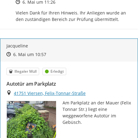
Zeitpunkt des Erstellens
6. Mai um 11:26
Vielen Dank für Ihren Hinweis. Ihr Anliegen wurde an 
den zuständigen Bereich zur Prüfung übermittelt.
Jacqueline
Zeitpunkt des Erstellens
Zeitpunkt des Erstellens
Zur Äußerung
6. Mai um 10:57
Kategorie
Status
Illegaler Müll
Erledigt
Autotür am Parkplatz
Ort
41751 Viersen, Felix-Tonnar-Straße
Am Parkplatz an der Mauer (Felix 
Tonnar Str.) liegt eine 
weggeworfene Autotür im 
Gebüsch.