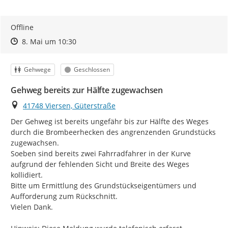
Offline
Zeitpunkt des Erstellens
Zeitpunkt des Erstellens
Zur Äußerung
8. Mai um 10:30
Kategorie
Status
Gehwege
Geschlossen
Gehweg bereits zur Hälfte zugewachsen
Ort
41748 Viersen, Güterstraße
Der Gehweg ist bereits ungefähr bis zur Hälfte des Weges 
durch die Brombeerhecken des angrenzenden Grundstücks 
zugewachsen.

Soeben sind bereits zwei Fahrradfahrer in der Kurve 
aufgrund der fehlenden Sicht und Breite des Weges 
kollidiert.

Bitte um Ermittlung des Grundstückseigentümers und 
Aufforderung zum Rückschnitt.

Vielen Dank.
