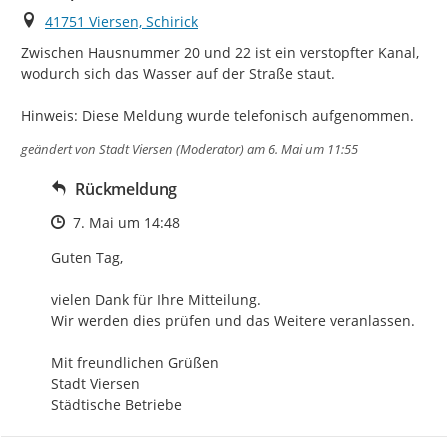
Ort
41751 Viersen, Schirick
Zwischen Hausnummer 20 und 22 ist ein verstopfter Kanal, 
wodurch sich das Wasser auf der Straße staut.

Hinweis: Diese Meldung wurde telefonisch aufgenommen.
geändert von
Stadt Viersen (Moderator)
am 6. Mai um 11:55
Rückmeldung
Zeitpunkt des Erstellens
7. Mai um 14:48
Guten Tag,

vielen Dank für Ihre Mitteilung. 

Wir werden dies prüfen und das Weitere veranlassen.

Mit freundlichen Grüßen 

Stadt Viersen 

Städtische Betriebe