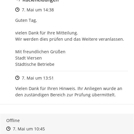
Zeitpunkt des Erstellens
7. Mai um 14:38
Guten Tag,

vielen Dank für Ihre Mitteilung. 

Wir werden dies prüfen und das Weitere veranlassen.

Mit freundlichen Grüßen 

Stadt Viersen 

Städtische Betriebe
Zeitpunkt des Erstellens
7. Mai um 13:51
Vielen Dank für Ihren Hinweis. Ihr Anliegen wurde an 
den zuständigen Bereich zur Prüfung übermittelt.
Offline
Zeitpunkt des Erstellens
Zeitpunkt des Erstellens
Zur Äußerung
7. Mai um 10:45