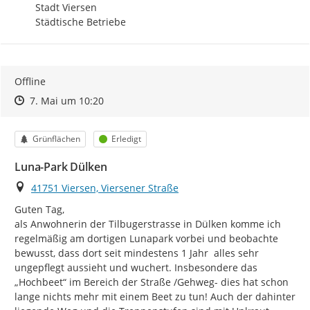
Stadt Viersen 

Städtische Betriebe
Offline
Zeitpunkt des Erstellens
Zeitpunkt des Erstellens
Zur Äußerung
7. Mai um 10:20
Kategorie
Status
Grünflächen
Erledigt
Luna-Park Dülken
Ort
41751 Viersen, Viersener Straße
Guten Tag,

als Anwohnerin der Tilbugerstrasse in Dülken komme ich 
regelmäßig am dortigen Lunapark vorbei und beobachte 
bewusst, dass dort seit mindestens 1 Jahr  alles sehr 
ungepflegt aussieht und wuchert. Insbesondere das 
„Hochbeet“ im Bereich der Straße /Gehweg- dies hat schon 
lange nichts mehr mit einem Beet zu tun! Auch der dahinter 