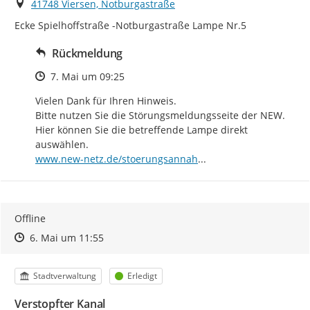
Ort
41748 Viersen, Notburgastraße
Ecke Spielhoffstraße -Notburgastraße Lampe Nr.5
Rückmeldung
Zeitpunkt des Erstellens
7. Mai um 09:25
Vielen Dank für Ihren Hinweis.

Bitte nutzen Sie die Störungsmeldungsseite der NEW. 
Hier können Sie die betreffende Lampe direkt 
https://
me/strassenbeleuchtun
www.new-netz.de/stoerungsannah
...
Offline
Zeitpunkt des Erstellens
Zeitpunkt des Erstellens
Zur Äußerung
6. Mai um 11:55
Kategorie
Status
Stadtverwaltung
Erledigt
Verstopfter Kanal