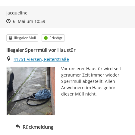
Jacqueline
Zeitpunkt des Erstellens
Zeitpunkt des Erstellens
Zur Äußerung
6. Mai um 10:59
Kategorie
Status
Illegaler Müll
Erledigt
Illegaler Sperrmüll vor Haustür
Ort
41751 Viersen, Reiterstraße
Vor unserer Haustür wird seit 
geraumer Zeit immer wieder 
Sperrmüll abgestellt. Allen 
Anwohnern im Haus gehört 
dieser Müll nicht.
Rückmeldung