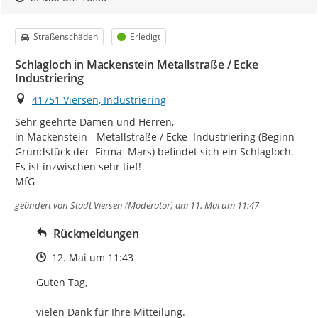
Kategorie
Status
Straßenschäden
Erledigt
Schlagloch in Mackenstein Metallstraße / Ecke
Industriering
Ort
41751 Viersen, Industriering
Sehr geehrte Damen und Herren,

in Mackenstein - Metallstraße / Ecke  Industriering (Beginn 
Grundstück der  Firma  Mars) befindet sich ein Schlagloch. 
Es ist inzwischen sehr tief!

MfG
geändert von
Stadt Viersen (Moderator)
am 11. Mai um 11:47
Rückmeldungen
Zeitpunkt des Erstellens
12. Mai um 11:43
Guten Tag,

vielen Dank für Ihre Mitteilung. 
