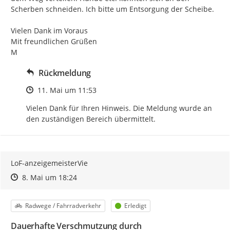
Scherben schneiden. Ich bitte um Entsorgung der Scheibe.

Vielen Dank im Voraus

Mit freundlichen Grüßen

M
Rückmeldung
Zeitpunkt des Erstellens
11. Mai um 11:53
Vielen Dank für Ihren Hinweis. Die Meldung wurde an 
den zuständigen Bereich übermittelt.
LoF-anzeigemeisterVie
Zeitpunkt des Erstellens
Zeitpunkt des Erstellens
Zur Äußerung
8. Mai um 18:24
Kategorie
Status
Radwege / Fahrradverkehr
Erledigt
Dauerhafte Verschmutzung durch