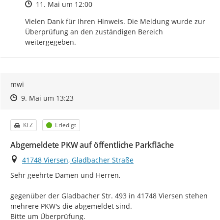
Zeitpunkt des Erstellens
11. Mai um 12:00
Vielen Dank für Ihren Hinweis. Die Meldung wurde zur 
Überprüfung an den zuständigen Bereich 
weitergegeben.
mwi
Zeitpunkt des Erstellens
Zeitpunkt des Erstellens
Zur Äußerung
9. Mai um 13:23
Kategorie
Status
KFZ
Erledigt
Abgemeldete PKW auf öffentliche Parkfläche
Ort
41748 Viersen, Gladbacher Straße
Sehr geehrte Damen und Herren,

gegenüber der Gladbacher Str. 493 in 41748 Viersen stehen 
mehrere PKW's die abgemeldet sind.

Bitte um Überprüfung.
