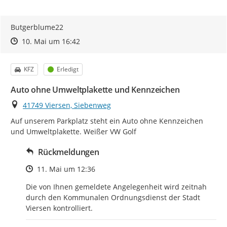
Butgerblume22
Zeitpunkt des Erstellens
Zeitpunkt des Erstellens
Zur Äußerung
10. Mai um 16:42
Kategorie
Status
KFZ
Erledigt
Auto ohne Umweltplakette und Kennzeichen
Ort
41749 Viersen, Siebenweg
Auf unserem Parkplatz steht ein Auto ohne Kennzeichen 
und Umweltplakette. Weißer VW Golf
Rückmeldungen
Zeitpunkt des Erstellens
11. Mai um 12:36
Die von Ihnen gemeldete Angelegenheit wird zeitnah 
durch den Kommunalen Ordnungsdienst der Stadt 
Viersen kontrolliert.