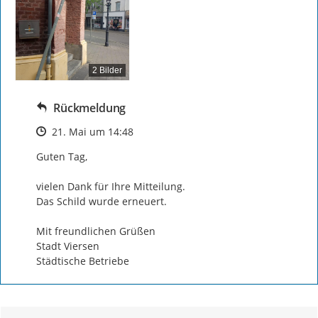
2 Bilder
Rückmeldung
Zeitpunkt des Erstellens
21. Mai um 14:48
Guten Tag,

vielen Dank für Ihre Mitteilung. 

Das Schild wurde erneuert.

Mit freundlichen Grüßen 

Stadt Viersen 

Städtische Betriebe