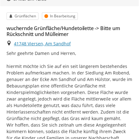
Kategorie
Status
Grünflächen
In Bearbeitung
wuchernde Grünfläche/Hundetoilette -> Bitte um
Rückschnitt und Mülleimer
Ort
41748 Viersen, Am Sandhof
Sehr geehrte Damen und Herren,

hiermit möchte ich Sie auf ein seit längerem bestehendes 
Problem aufmerksam machen. In der Siedlung Am Robend, 
genauer an der Ecke Am Sandhof und Am Hülstor, wurde im 
Bebauungsplan eine öffentliche Grünfläche mit 
Kinderspielmöglichkeiten vorgesehen. Diese Fläche wurde 
zwar angelegt, jedoch wird die Fläche mittlerweile vor allem 
als Hundetoilette genutzt, was dazu führt, dass viele 
Hinterlassenschaften nicht entfernt werden. Zudem ist die 
Grünfläche nicht gepflegt, das Gras wird kaum gemäht.

Wir hoffen, dass Sie sich zeitnah um diese Angelegenheit 
kümmern können, sodass die Fläche künftig ihrem Zweck 
für die Kinder und Familien in unserer Nachbarschaft 