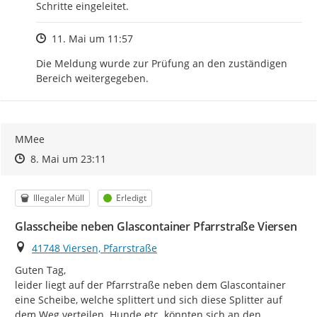
Schritte eingeleitet.
Zeitpunkt des Erstellens
11. Mai um 11:57
Die Meldung wurde zur Prüfung an den zuständigen 
Bereich weitergegeben.
MMee
Zeitpunkt des Erstellens
Zeitpunkt des Erstellens
Zur Äußerung
8. Mai um 23:11
Kategorie
Status
Illegaler Müll
Erledigt
Glasscheibe neben Glascontainer Pfarrstraße Viersen
Ort
41748 Viersen, Pfarrstraße
Guten Tag,

leider liegt auf der Pfarrstraße neben dem Glascontainer 
eine Scheibe, welche splittert und sich diese Splitter auf 
dem Weg verteilen. Hunde etc. könnten sich an den 