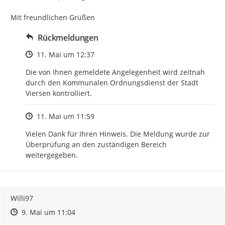
Mit freundlichen Grüßen
Rückmeldungen
Zeitpunkt des Erstellens
11. Mai um 12:37
Die von Ihnen gemeldete Angelegenheit wird zeitnah 
durch den Kommunalen Ordnungsdienst der Stadt 
Viersen kontrolliert.
Zeitpunkt des Erstellens
11. Mai um 11:59
Vielen Dank für Ihren Hinweis. Die Meldung wurde zur 
Überprüfung an den zuständigen Bereich 
weitergegeben.
Willi97
Zeitpunkt des Erstellens
Zeitpunkt des Erstellens
Zur Äußerung
9. Mai um 11:04