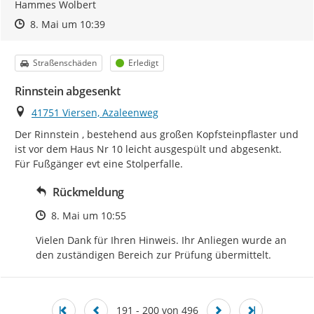
Hammes Wolbert
Zeitpunkt des Erstellens
Zeitpunkt des Erstellens
Zur Äußerung
8. Mai um 10:39
Kategorie
Status
Straßenschäden
Erledigt
Rinnstein abgesenkt
Ort
41751 Viersen, Azaleenweg
Der Rinnstein , bestehend aus großen Kopfsteinpflaster und 
ist vor dem Haus Nr 10 leicht ausgespült und abgesenkt. 
Für Fußgänger evt eine Stolperfalle.
Rückmeldung
Zeitpunkt des Erstellens
8. Mai um 10:55
Vielen Dank für Ihren Hinweis. Ihr Anliegen wurde an 
den zuständigen Bereich zur Prüfung übermittelt.
191 - 200 von 496