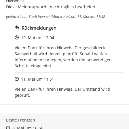
HINWEIS:

Diese Meldung wurde nachträglich bearbeitet.
geändert von
Stadt Viersen (Moderator)
am 11. Mai um 11:52
Rückmeldungen
Zeitpunkt des Erstellens
19. Mai um 12:04
Vielen Dank für Ihren Hinweis. Der geschilderte 
Sachverhalt wird derzeit geprüft. Sobald weitere 
Informationen vorliegen, werden die notwendigen 
Schritte eingeleitet.
Zeitpunkt des Erstellens
11. Mai um 11:51
Vielen Dank für Ihren Hinweis. Der Umstand wird 
geprüft.
Beate Frentzen
Zeitpunkt des Erstellens
Zeitpunkt des Erstellens
Zur Äußerung
8. Mai um 16:56