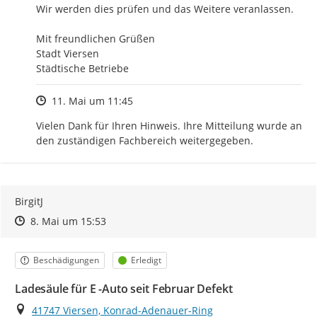
Wir werden dies prüfen und das Weitere veranlassen.

Mit freundlichen Grüßen 

Stadt Viersen 

Städtische Betriebe
Zeitpunkt des Erstellens
11. Mai um 11:45
Vielen Dank für Ihren Hinweis. Ihre Mitteilung wurde an 
den zuständigen Fachbereich weitergegeben.
BirgitJ
Zeitpunkt des Erstellens
Zeitpunkt des Erstellens
Zur Äußerung
8. Mai um 15:53
Kategorie
Status
Beschädigungen
Erledigt
Ladesäule für E -Auto seit Februar Defekt
Ort
41747 Viersen, Konrad-Adenauer-Ring