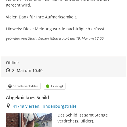
gerecht wird.

Vielen Dank für Ihre Aufmerksamkeit.

Hinweis: Diese Meldung wurde nachträglich erfasst.
geändert von
Stadt Viersen (Moderator)
am 19. Mai um 12:00
Offline
Zeitpunkt des Erstellens
Zeitpunkt des Erstellens
Zur Äußerung
8. Mai um 10:40
Kategorie
Status
Straßenschilder
Erledigt
Abgeknicknes Schild
Ort
41749 Viersen, Hindenburgstraße
Das Schild ist samt Stange 
verdreht (s. Bilder).