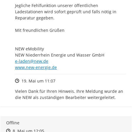
Jegliche Fehlfunktion unserer öffentlichen 
Ladestationen wird sofort geprüft und falls nötig in 
Reparatur gegeben.

Mit freundlichen Grüßen

NEW eMobility

e-laden@new.de
http://
www.new-energie.de
Zeitpunkt des Erstellens
19. Mai um 11:07
Vielen Dank für Ihren Hinweis. Ihre Meldung wurde an 
die NEW als zuständigen Bearbeiter weitergeleitet.
Offline
Zeitpunkt des Erstellens
Zeitpunkt des Erstellens
Zur Äußerung
8. Mai um 12:05