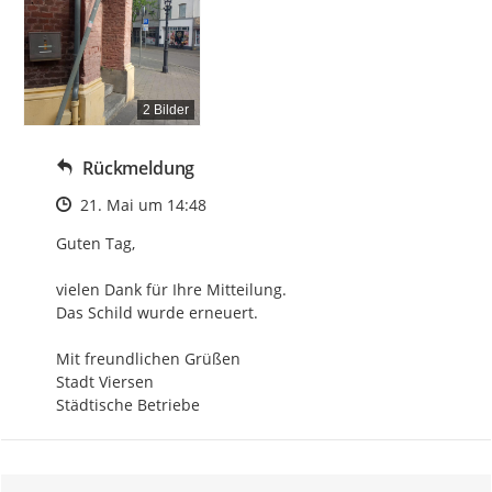
2 Bilder
Rückmeldung
Zeitpunkt des Erstellens
21. Mai um 14:48
Guten Tag,

vielen Dank für Ihre Mitteilung. 

Das Schild wurde erneuert.

Mit freundlichen Grüßen 

Stadt Viersen 

Städtische Betriebe