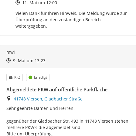
Zeitpunkt des Erstellens
11. Mai um 12:00
Vielen Dank für Ihren Hinweis. Die Meldung wurde zur 
Überprüfung an den zuständigen Bereich 
weitergegeben.
mwi
Zeitpunkt des Erstellens
Zeitpunkt des Erstellens
Zur Äußerung
9. Mai um 13:23
Kategorie
Status
KFZ
Erledigt
Abgemeldete PKW auf öffentliche Parkfläche
Ort
41748 Viersen, Gladbacher Straße
Sehr geehrte Damen und Herren,

gegenüber der Gladbacher Str. 493 in 41748 Viersen stehen 
mehrere PKW's die abgemeldet sind.

Bitte um Überprüfung.
