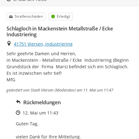
Kategorie
Status
Straßenschäden
Erledigt
Schlagloch in Mackenstein Metallstraße / Ecke
Industriering
Ort
41751 Viersen, Industriering
Sehr geehrte Damen und Herren,

in Mackenstein - Metallstraße / Ecke  Industriering (Beginn 
Grundstück der  Firma  Mars) befindet sich ein Schlagloch. 
Es ist inzwischen sehr tief!

MfG
geändert von
Stadt Viersen (Moderator)
am 11. Mai um 11:47
Rückmeldungen
Zeitpunkt des Erstellens
12. Mai um 11:43
Guten Tag,

vielen Dank für Ihre Mitteilung. 
