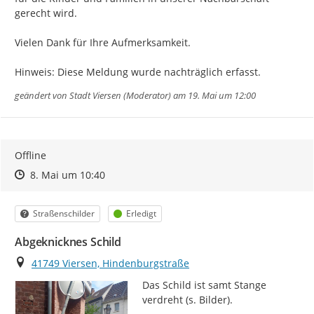
gerecht wird.

Vielen Dank für Ihre Aufmerksamkeit.

Hinweis: Diese Meldung wurde nachträglich erfasst.
geändert von
Stadt Viersen (Moderator)
am 19. Mai um 12:00
Offline
Zeitpunkt des Erstellens
Zeitpunkt des Erstellens
Zur Äußerung
8. Mai um 10:40
Kategorie
Status
Straßenschilder
Erledigt
Abgeknicknes Schild
Ort
41749 Viersen, Hindenburgstraße
Das Schild ist samt Stange 
verdreht (s. Bilder).