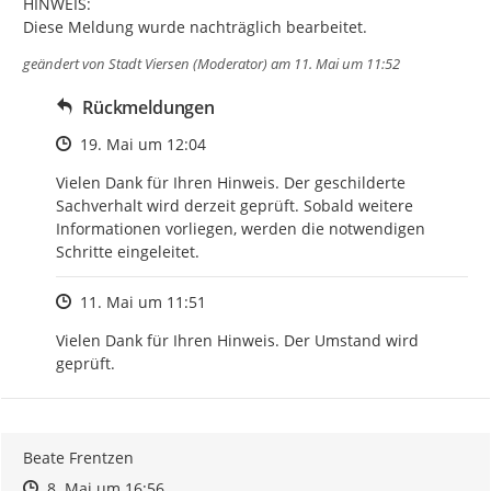
HINWEIS:

Diese Meldung wurde nachträglich bearbeitet.
geändert von
Stadt Viersen (Moderator)
am 11. Mai um 11:52
Rückmeldungen
Zeitpunkt des Erstellens
19. Mai um 12:04
Vielen Dank für Ihren Hinweis. Der geschilderte 
Sachverhalt wird derzeit geprüft. Sobald weitere 
Informationen vorliegen, werden die notwendigen 
Schritte eingeleitet.
Zeitpunkt des Erstellens
11. Mai um 11:51
Vielen Dank für Ihren Hinweis. Der Umstand wird 
geprüft.
Beate Frentzen
Zeitpunkt des Erstellens
Zeitpunkt des Erstellens
Zur Äußerung
8. Mai um 16:56