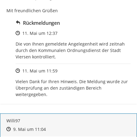
Mit freundlichen Grüßen
Rückmeldungen
Zeitpunkt des Erstellens
11. Mai um 12:37
Die von Ihnen gemeldete Angelegenheit wird zeitnah 
durch den Kommunalen Ordnungsdienst der Stadt 
Viersen kontrolliert.
Zeitpunkt des Erstellens
11. Mai um 11:59
Vielen Dank für Ihren Hinweis. Die Meldung wurde zur 
Überprüfung an den zuständigen Bereich 
weitergegeben.
Willi97
Zeitpunkt des Erstellens
Zeitpunkt des Erstellens
Zur Äußerung
9. Mai um 11:04