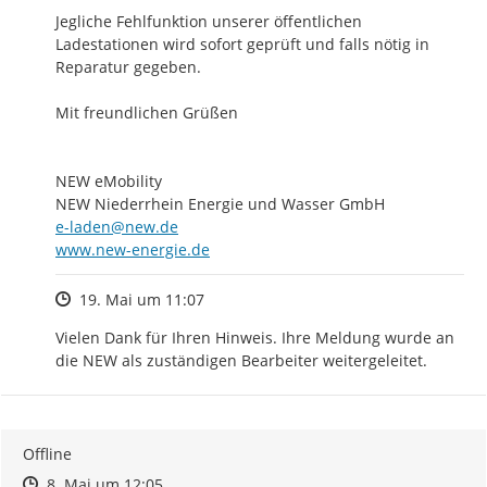
Jegliche Fehlfunktion unserer öffentlichen 
Ladestationen wird sofort geprüft und falls nötig in 
Reparatur gegeben.

Mit freundlichen Grüßen

NEW eMobility

e-laden@new.de
http://
www.new-energie.de
Zeitpunkt des Erstellens
19. Mai um 11:07
Vielen Dank für Ihren Hinweis. Ihre Meldung wurde an 
die NEW als zuständigen Bearbeiter weitergeleitet.
Offline
Zeitpunkt des Erstellens
Zeitpunkt des Erstellens
Zur Äußerung
8. Mai um 12:05