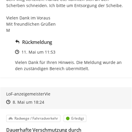
Scherben schneiden. Ich bitte um Entsorgung der Scheibe.

Vielen Dank im Voraus

Mit freundlichen Grüßen

M
Rückmeldung
Zeitpunkt des Erstellens
11. Mai um 11:53
Vielen Dank für Ihren Hinweis. Die Meldung wurde an 
den zuständigen Bereich übermittelt.
LoF-anzeigemeisterVie
Zeitpunkt des Erstellens
Zeitpunkt des Erstellens
Zur Äußerung
8. Mai um 18:24
Kategorie
Status
Radwege / Fahrradverkehr
Erledigt
Dauerhafte Verschmutzung durch