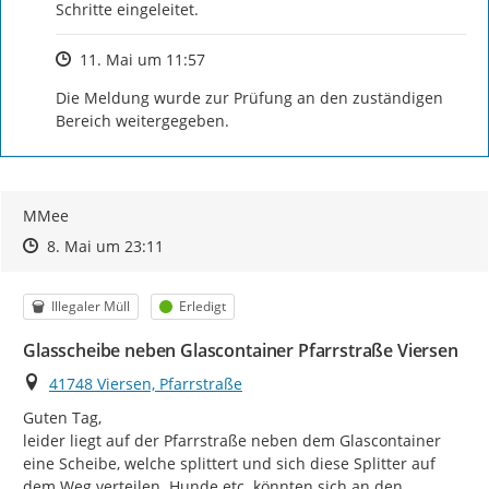
Schritte eingeleitet.
Zeitpunkt des Erstellens
11. Mai um 11:57
Die Meldung wurde zur Prüfung an den zuständigen 
Bereich weitergegeben.
MMee
Zeitpunkt des Erstellens
Zeitpunkt des Erstellens
Zur Äußerung
8. Mai um 23:11
Kategorie
Status
Illegaler Müll
Erledigt
Glasscheibe neben Glascontainer Pfarrstraße Viersen
Ort
41748 Viersen, Pfarrstraße
Guten Tag,

leider liegt auf der Pfarrstraße neben dem Glascontainer 
eine Scheibe, welche splittert und sich diese Splitter auf 
dem Weg verteilen. Hunde etc. könnten sich an den 