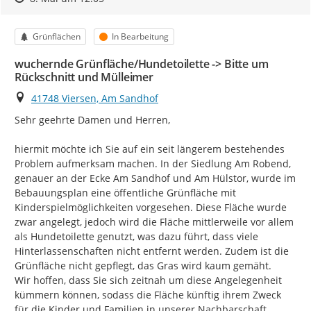
Kategorie
Status
Grünflächen
In Bearbeitung
wuchernde Grünfläche/Hundetoilette -> Bitte um
Rückschnitt und Mülleimer
Ort
41748 Viersen, Am Sandhof
Sehr geehrte Damen und Herren,

hiermit möchte ich Sie auf ein seit längerem bestehendes 
Problem aufmerksam machen. In der Siedlung Am Robend, 
genauer an der Ecke Am Sandhof und Am Hülstor, wurde im 
Bebauungsplan eine öffentliche Grünfläche mit 
Kinderspielmöglichkeiten vorgesehen. Diese Fläche wurde 
zwar angelegt, jedoch wird die Fläche mittlerweile vor allem 
als Hundetoilette genutzt, was dazu führt, dass viele 
Hinterlassenschaften nicht entfernt werden. Zudem ist die 
Grünfläche nicht gepflegt, das Gras wird kaum gemäht.

Wir hoffen, dass Sie sich zeitnah um diese Angelegenheit 
kümmern können, sodass die Fläche künftig ihrem Zweck 
für die Kinder und Familien in unserer Nachbarschaft 