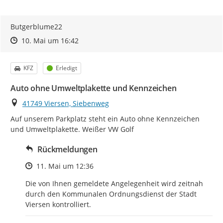
Butgerblume22
Zeitpunkt des Erstellens
Zeitpunkt des Erstellens
Zur Äußerung
10. Mai um 16:42
Kategorie
Status
KFZ
Erledigt
Auto ohne Umweltplakette und Kennzeichen
Ort
41749 Viersen, Siebenweg
Auf unserem Parkplatz steht ein Auto ohne Kennzeichen 
und Umweltplakette. Weißer VW Golf
Rückmeldungen
Zeitpunkt des Erstellens
11. Mai um 12:36
Die von Ihnen gemeldete Angelegenheit wird zeitnah 
durch den Kommunalen Ordnungsdienst der Stadt 
Viersen kontrolliert.