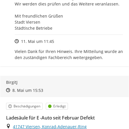
Wir werden dies prüfen und das Weitere veranlassen.

Mit freundlichen Grüßen 

Stadt Viersen 

Städtische Betriebe
Zeitpunkt des Erstellens
11. Mai um 11:45
Vielen Dank für Ihren Hinweis. Ihre Mitteilung wurde an 
den zuständigen Fachbereich weitergegeben.
BirgitJ
Zeitpunkt des Erstellens
Zeitpunkt des Erstellens
Zur Äußerung
8. Mai um 15:53
Kategorie
Status
Beschädigungen
Erledigt
Ladesäule für E -Auto seit Februar Defekt
Ort
41747 Viersen, Konrad-Adenauer-Ring