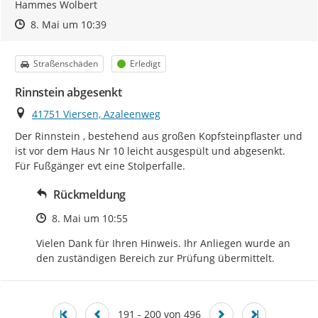
Hammes Wolbert
Zeitpunkt des Erstellens
Zeitpunkt des Erstellens
Zur Äußerung
8. Mai um 10:39
Kategorie
Status
Straßenschäden
Erledigt
Rinnstein abgesenkt
Ort
41751 Viersen, Azaleenweg
Der Rinnstein , bestehend aus großen Kopfsteinpflaster und 
ist vor dem Haus Nr 10 leicht ausgespült und abgesenkt. 
Für Fußgänger evt eine Stolperfalle.
Rückmeldung
Zeitpunkt des Erstellens
8. Mai um 10:55
Vielen Dank für Ihren Hinweis. Ihr Anliegen wurde an 
den zuständigen Bereich zur Prüfung übermittelt.
191 - 200 von 496