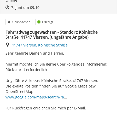
Offline
Zeitpunkt des Erstellens
Zeitpunkt des Erstellens
Zur Äußerung
7. Juni um 09:10
Kategorie
Status
Grünflächen
Erledigt
Fahrradweg zugewachsen - Standort: Kölnische
Straße, 41747 Viersen. (ungefähre Angabe)
Ort
41747 Viersen, Kölnische Straße
Sehr geehrte Damen und Herren,

hiermit möchte ich Sie gerne über Folgendes informieren:

Rückschritt erforderlich

Ungefähre Adresse: Kölnische Straße, 41747 Viersen.

Die exakte Position finden Sie auf Google Maps bzw. 
https://
pi=1&query=51.24218,6.40883
www.google.com/maps/search/?a
...
Für Rückfragen erreichen Sie mich per E-Mail.
