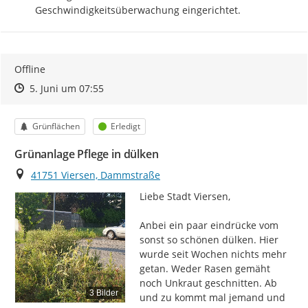
Geschwindigkeitsüberwachung eingerichtet.
Offline
Zeitpunkt des Erstellens
Zeitpunkt des Erstellens
Zur Äußerung
5. Juni um 07:55
Kategorie
Status
Grünflächen
Erledigt
Grünanlage Pflege in dülken
Ort
41751 Viersen, Dammstraße
Liebe Stadt Viersen,

Anbei ein paar eindrücke vom 
sonst so schönen dülken. Hier 
wurde seit Wochen nichts mehr 
getan. Weder Rasen gemäht 
noch Unkraut geschnitten. Ab 
3 Bilder
und zu kommt mal jemand und 