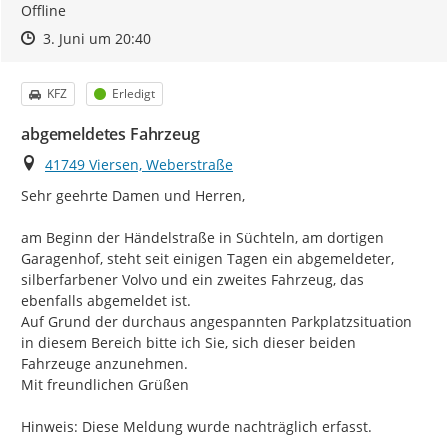
Offline
Zeitpunkt des Erstellens
Zeitpunkt des Erstellens
Zur Äußerung
3. Juni um 20:40
Kategorie
Status
KFZ
Erledigt
abgemeldetes Fahrzeug
Ort
41749 Viersen, Weberstraße
Sehr geehrte Damen und Herren,

am Beginn der Händelstraße in Süchteln, am dortigen 
Garagenhof, steht seit einigen Tagen ein abgemeldeter, 
silberfarbener Volvo und ein zweites Fahrzeug, das 
ebenfalls abgemeldet ist.

Auf Grund der durchaus angespannten Parkplatzsituation 
in diesem Bereich bitte ich Sie, sich dieser beiden 
Fahrzeuge anzunehmen.

Mit freundlichen Grüßen

Hinweis: Diese Meldung wurde nachträglich erfasst.