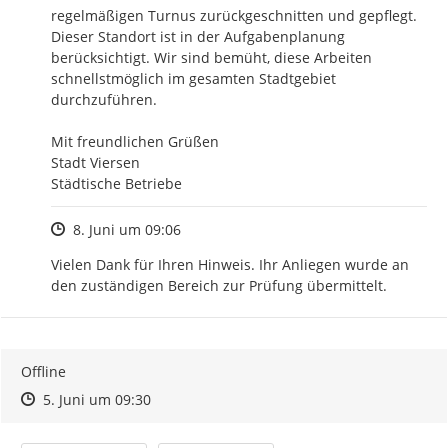
regelmäßigen Turnus zurückgeschnitten und gepflegt. 
Dieser Standort ist in der Aufgabenplanung 
berücksichtigt. Wir sind bemüht, diese Arbeiten 
schnellstmöglich im gesamten Stadtgebiet 
durchzuführen. 

Mit freundlichen Grüßen 

Stadt Viersen 

Städtische Betriebe
Zeitpunkt des Erstellens
8. Juni um 09:06
Vielen Dank für Ihren Hinweis. Ihr Anliegen wurde an 
den zuständigen Bereich zur Prüfung übermittelt.
Offline
Zeitpunkt des Erstellens
Zeitpunkt des Erstellens
Zur Äußerung
5. Juni um 09:30