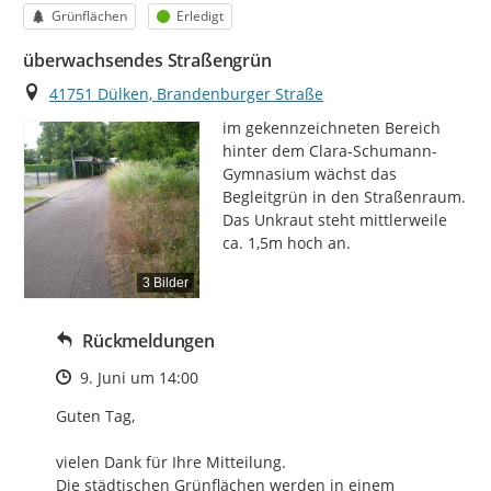
Kategorie
Status
Grünflächen
Erledigt
überwachsendes Straßengrün
Ort
41751 Dülken, Brandenburger Straße
im gekennzeichneten Bereich 
hinter dem Clara-Schumann-
Gymnasium wächst das 
Begleitgrün in den Straßenraum. 
Das Unkraut steht mittlerweile 
ca. 1,5m hoch an.
3 Bilder
Rückmeldungen
Zeitpunkt des Erstellens
9. Juni um 14:00
Guten Tag,

vielen Dank für Ihre Mitteilung. 

Die städtischen Grünflächen werden in einem 