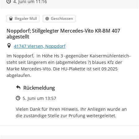
Zeitpunkt des Erstellens
Zeitpunkt des Erstellens
Zur Äußerung
4. Juni um 11:16
Kategorie
Status
Illegaler Müll
Geschlossen
Noppdorf; Stillgelegter Mercedes-Vito KR-BM 407
abgestellt
Ort
41747 Viersen, Noppdorf
Im Noppdorf,  in Höhe Hs 3 -gegenüber Kaisermühlenteich- 
steht seit längerem ein (abgemeldetes ?) blaues Kfz der 
Marke Mercedes-Vito. Die HU-Plakette ist seit 09.2025 
abgelaufen.
Rückmeldung
Zeitpunkt des Erstellens
5. Juni um 13:57
Vielen Dank für Ihren Hinweis. Ihr Anliegen wurde an 
die zuständige Stelle zur Prüfung weitergeleitet.