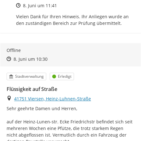
Zeitpunkt des Erstellens
8. Juni um 11:41
Vielen Dank für Ihren Hinweis. Ihr Anliegen wurde an 
den zuständigen Bereich zur Prüfung übermittelt.
Offline
Zeitpunkt des Erstellens
Zeitpunkt des Erstellens
Zur Äußerung
8. Juni um 10:30
Kategorie
Status
Stadtverwaltung
Erledigt
Flüssigkeit auf Straße
Ort
41751 Viersen, Heinz-Luhnen-Straße
Sehr geehrte Damen und Herren,

auf der Heinz-Lunen-str. Ecke Friedrichstr befindet sich seit 
mehreren Wochen eine Pfütze, die trotz starkem Regen 
nicht abgeflossen ist. Vermutlich durch ein Fahrzeug der 