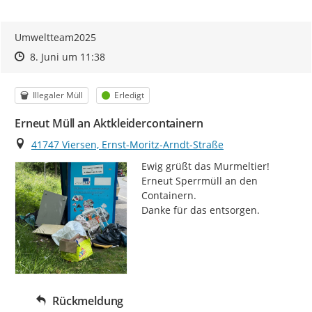
Umweltteam2025
Zeitpunkt des Erstellens
Zeitpunkt des Erstellens
Zur Äußerung
8. Juni um 11:38
Kategorie
Status
Illegaler Müll
Erledigt
Erneut Müll an Aktkleidercontainern
Ort
41747 Viersen, Ernst-Moritz-Arndt-Straße
Ewig grüßt das Murmeltier!

Erneut Sperrmüll an den 
Containern.

Danke für das entsorgen.
Rückmeldung