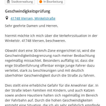
Kategorie
Status
Stadtverwaltung
In Bearbeitung
Geschwindigkeitsprüfung
Ort
41748 Viersen, Winkelstraße
Sehr geehrte Damen und Herren,

hiermit möchte ich mich über die Verkehrssituation in der 
Winkelstr. 41748 Viersen, beschweren.

Obwohl dort eine 30-km/h-Zone eingerichtet ist, wird die 
Geschwindigkeitsbegrenzung nach meiner Beobachtung 
regelmäßig missachtet. Besonders auffällig ist, dass die 
enge Straßenführung offenbar einige junge Fahrer dazu 
verleitet, stark zu beschleunigen und mit deutlich 
überhöhter Geschwindigkeit durch die Straße zu fahren.

Dies stellt eine erhebliche Gefahr für die Anwohner dar. In 
der Straße leben Familien mit Kindern, und auch Katzen 
sowie andere Haustiere halten sich regelmäßig im Bereich 
der Fahrbahn auf. Durch die hohen Geschwindigkeiten 
entsteht eine Situation, die ich als sehr gefährlich empfinde.
