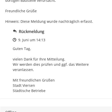
dortigen Baustelle verursacht.

Freundliche Grüße

Hinweis: Diese Meldung wurde nachträglich erfasst.
Rückmeldung
Zeitpunkt des Erstellens
9. Juni um 14:13
Guten Tag,

vielen Dank für Ihre Mitteilung. 

Wir werden dies prüfen und ggf. das Weitere 
veranlassen.

Mit freundlichen Grüßen 

Stadt Viersen 

Städtische Betriebe