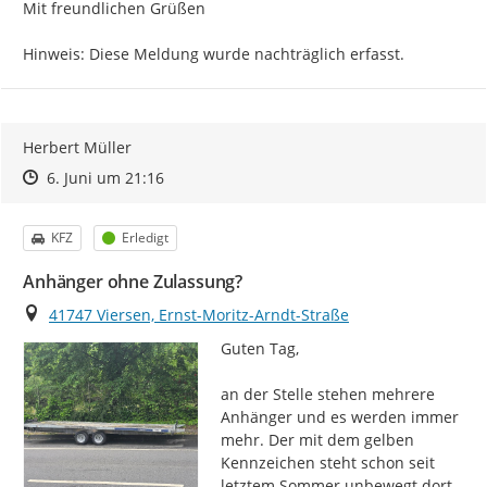
Mit freundlichen Grüßen

Hinweis: Diese Meldung wurde nachträglich erfasst.
Herbert Müller
Zeitpunkt des Erstellens
Zeitpunkt des Erstellens
Zur Äußerung
6. Juni um 21:16
Kategorie
Status
KFZ
Erledigt
Anhänger ohne Zulassung?
Ort
41747 Viersen, Ernst-Moritz-Arndt-Straße
Guten Tag,

an der Stelle stehen mehrere 
Anhänger und es werden immer 
mehr. Der mit dem gelben 
Kennzeichen steht schon seit 
letztem Sommer unbewegt dort.
