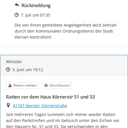
Rückmeldung
Zeitpunkt des Erstellens
7. Juli um 07:35
Die von Ihnen gemeldete Angelegenheit wird zeitnah 
durch den Kommunalen Ordnungsdienst der Stadt 
Viersen kontrolliert.
Winston
Zeitpunkt des Erstellens
Zeitpunkt des Erstellens
Zur Äußerung
3. Juni um 19:12
Kategorie
Status
Ratten melden
Geschlossen
Ratten vor dem Haus Körnerstr 51 und 53
Ort
41747 Viersen, Körnerstraße
Seit mehreren Tagen tummeln sich immer wieder Ratten 
auf den Parkstreifen und im Gebüsch unter den Eichen vor 
den Häusern Nr. 51 und 53. Sie verschwinden in den 