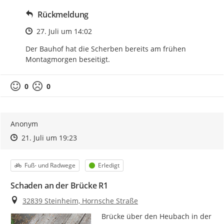
Rückmeldung
Zeitpunkt des Erstellens
27. Juli um 14:02
Der Bauhof hat die Scherben bereits am frühen 
Montagmorgen beseitigt.
0
0
Anonym
Zeitpunkt des Erstellens
Zeitpunkt des Erstellens
Zur Äußerung
21. Juli um 19:23
Kategorie
Status
Fuß- und Radwege
Erledigt
Schaden an der Brücke R1
Ort
32839 Steinheim, Hornsche Straße
Brücke über den Heubach in der 