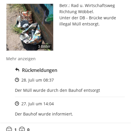
Betr.: Rad u. Wirtschaftsweg 
Richtung Wöbbel.

Unter der DB - Brücke wurde 
illegal Müll entsorgt.
3 Bilder
Mehr anzeigen
Rückmeldungen
Zeitpunkt des Erstellens
28. Juli um 08:37
Der Müll wurde durch den Bauhof entsorgt
Zeitpunkt des Erstellens
27. Juli um 14:04
Der Bauhof wurde informiert.
1
0