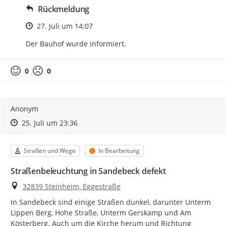
Rückmeldung
Zeitpunkt des Erstellens
27. Juli um 14:07
Der Bauhof wurde informiert.
0
0
Anonym
Zeitpunkt des Erstellens
Zeitpunkt des Erstellens
Zur Äußerung
25. Juli um 23:36
Kategorie
Status
Straßen und Wege
In Bearbeitung
Straßenbeleuchtung in Sandebeck defekt
Ort
32839 Steinheim, Eggestraße
In Sandebeck sind einige Straßen dunkel, darunter Unterm 
Lippen Berg, Hohe Straße, Unterm Gerskamp und Am 
Kösterberg. Auch um die Kirche herum und Richtung 