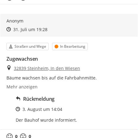
Anonym
Zeitpunkt des Erstellens
Zeitpunkt des Erstellens
Zur Äußerung
31. Juli um 19:28
Kategorie
Status
Straßen und Wege
In Bearbeitung
Zugewachsen
Ort
32839 Steinheim, In den Wiesen
Bäume wachsen bis auf die Fahrbahnmitte.
Mehr anzeigen
Rückmeldung
Zeitpunkt des Erstellens
3. August um 14:04
Der Bauhof wurde informiert.
0
0