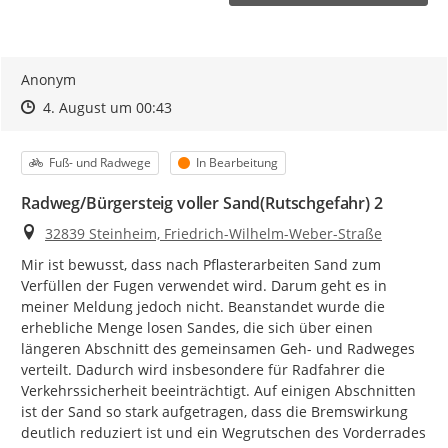
Anonym
Zeitpunkt des Erstellens
Zeitpunkt des Erstellens
Zur Äußerung
4. August um 00:43
Kategorie
Status
Fuß- und Radwege
In Bearbeitung
Radweg/Bürgersteig voller Sand(Rutschgefahr) 2
Ort
32839 Steinheim, Friedrich-Wilhelm-Weber-Straße
Mir ist bewusst, dass nach Pflasterarbeiten Sand zum 
Verfüllen der Fugen verwendet wird. Darum geht es in 
meiner Meldung jedoch nicht. Beanstandet wurde die 
erhebliche Menge losen Sandes, die sich über einen 
längeren Abschnitt des gemeinsamen Geh- und Radweges 
verteilt. Dadurch wird insbesondere für Radfahrer die 
Verkehrssicherheit beeinträchtigt. Auf einigen Abschnitten 
ist der Sand so stark aufgetragen, dass die Bremswirkung 
deutlich reduziert ist und ein Wegrutschen des Vorderrades 