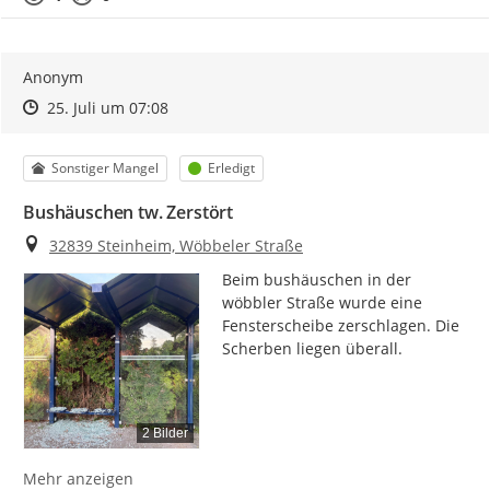
Anonym
Zeitpunkt des Erstellens
Zeitpunkt des Erstellens
Zur Äußerung
25. Juli um 07:08
Kategorie
Status
Sonstiger Mangel
Erledigt
Bushäuschen tw. Zerstört
Ort
32839 Steinheim, Wöbbeler Straße
Beim bushäuschen in der 
wöbbler Straße wurde eine 
Fensterscheibe zerschlagen. Die 
Scherben liegen überall.
2 Bilder
Mehr anzeigen