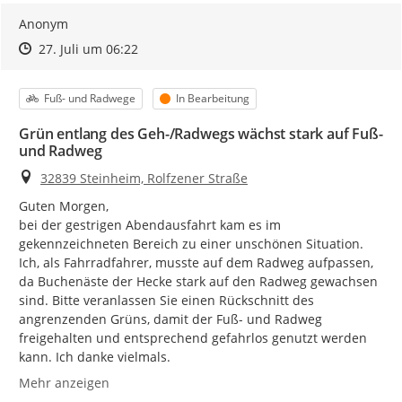
Anonym
Zeitpunkt des Erstellens
Zeitpunkt des Erstellens
Zur Äußerung
27. Juli um 06:22
Kategorie
Status
Fuß- und Radwege
In Bearbeitung
Grün entlang des Geh-/Radwegs wächst stark auf Fuß-
und Radweg
Ort
32839 Steinheim, Rolfzener Straße
Guten Morgen,

bei der gestrigen Abendausfahrt kam es im 
gekennzeichneten Bereich zu einer unschönen Situation. 
Ich, als Fahrradfahrer, musste auf dem Radweg aufpassen, 
da Buchenäste der Hecke stark auf den Radweg gewachsen 
sind. Bitte veranlassen Sie einen Rückschnitt des 
angrenzenden Grüns, damit der Fuß- und Radweg 
freigehalten und entsprechend gefahrlos genutzt werden 
kann. Ich danke vielmals.
Mehr anzeigen