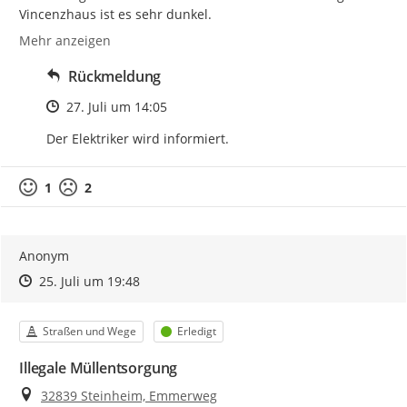
Vincenzhaus ist es sehr dunkel.
Mehr anzeigen
Rückmeldung
Zeitpunkt des Erstellens
27. Juli um 14:05
Der Elektriker wird informiert.
1
2
Anonym
Zeitpunkt des Erstellens
Zeitpunkt des Erstellens
Zur Äußerung
25. Juli um 19:48
Kategorie
Status
Straßen und Wege
Erledigt
Illegale Müllentsorgung
Ort
32839 Steinheim, Emmerweg