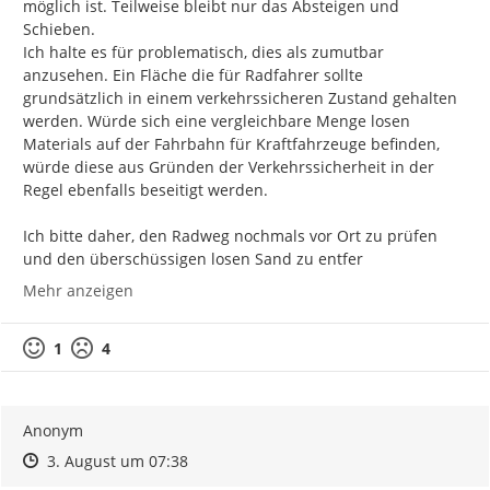
möglich ist. Teilweise bleibt nur das Absteigen und 
Schieben.

Ich halte es für problematisch, dies als zumutbar 
anzusehen. Ein Fläche die für Radfahrer sollte 
grundsätzlich in einem verkehrssicheren Zustand gehalten 
werden. Würde sich eine vergleichbare Menge losen 
Materials auf der Fahrbahn für Kraftfahrzeuge befinden, 
würde diese aus Gründen der Verkehrssicherheit in der 
Regel ebenfalls beseitigt werden.

Ich bitte daher, den Radweg nochmals vor Ort zu prüfen 
und den überschüssigen losen Sand zu entfer
Mehr anzeigen
1
4
Anonym
Zeitpunkt des Erstellens
Zeitpunkt des Erstellens
Zur Äußerung
3. August um 07:38