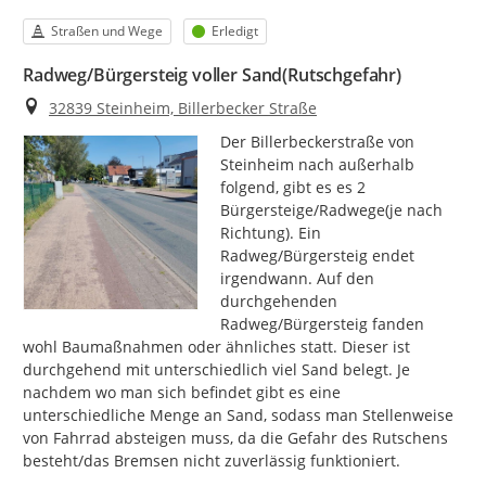
Kategorie
Status
Straßen und Wege
Erledigt
Radweg/Bürgersteig voller Sand(Rutschgefahr)
Ort
32839 Steinheim, Billerbecker Straße
Der Billerbeckerstraße von 
Steinheim nach außerhalb 
folgend, gibt es es 2 
Bürgersteige/Radwege(je nach 
Richtung). Ein 
Radweg/Bürgersteig endet 
irgendwann. Auf den 
durchgehenden 
Radweg/Bürgersteig fanden 
wohl Baumaßnahmen oder ähnliches statt. Dieser ist 
durchgehend mit unterschiedlich viel Sand belegt. Je 
nachdem wo man sich befindet gibt es eine 
unterschiedliche Menge an Sand, sodass man Stellenweise 
von Fahrrad absteigen muss, da die Gefahr des Rutschens 
besteht/das Bremsen nicht zuverlässig funktioniert.
