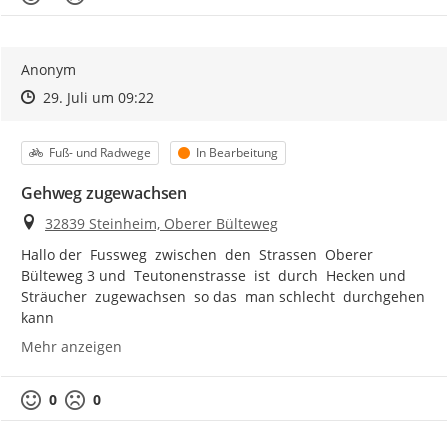
Anonym
Zeitpunkt des Erstellens
Zeitpunkt des Erstellens
Zur Äußerung
29. Juli um 09:22
Kategorie
Status
Fuß- und Radwege
In Bearbeitung
Gehweg zugewachsen
Ort
32839 Steinheim, Oberer Bülteweg
Hallo der  Fussweg  zwischen  den  Strassen  Oberer 
Bülteweg 3 und  Teutonenstrasse  ist  durch  Hecken und  
Sträucher  zugewachsen  so das  man schlecht  durchgehen  
kann
Mehr anzeigen
0
0