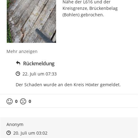
Nähe der L616 und der 
Kreisgrenze, Brückenbelag 
(Bohlen) gebrochen.
Mehr anzeigen
Rückmeldung
Zeitpunkt des Erstellens
22. Juli um 07:33
Der Schaden wurde an den Kreis Höxter gemeldet.
0
0
Anonym
Zeitpunkt des Erstellens
Zeitpunkt des Erstellens
Zur Äußerung
20. Juli um 03:02