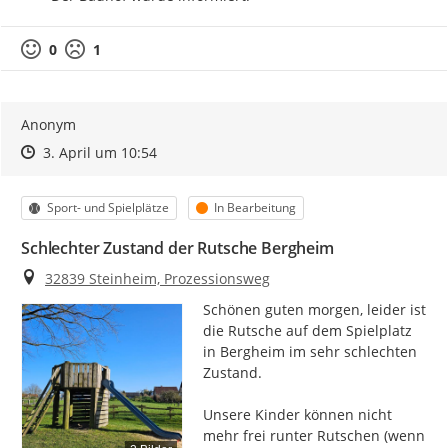
0
1
Anonym
Zeitpunkt des Erstellens
Zeitpunkt des Erstellens
Zur Äußerung
3. April um 10:54
Kategorie
Status
Sport- und Spielplätze
In Bearbeitung
Schlechter Zustand der Rutsche Bergheim
Ort
32839 Steinheim, Prozessionsweg
Schönen guten morgen, leider ist 
die Rutsche auf dem Spielplatz 
in Bergheim im sehr schlechten 
Zustand.

Unsere Kinder können nicht 
mehr frei runter Rutschen (wenn 