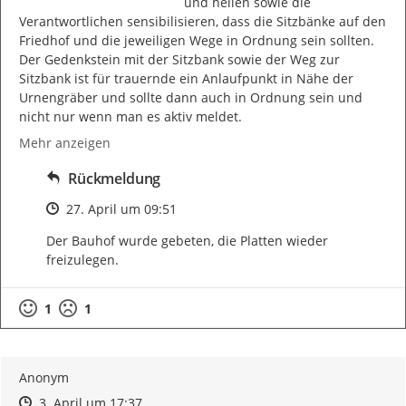
und heilen sowie die 
Verantwortlichen sensibilisieren, dass die Sitzbänke auf den 
Friedhof und die jeweiligen Wege in Ordnung sein sollten. 
Der Gedenkstein mit der Sitzbank sowie der Weg zur 
Sitzbank ist für trauernde ein Anlaufpunkt in Nähe der 
Urnengräber und sollte dann auch in Ordnung sein und 
nicht nur wenn man es aktiv meldet.
Mehr anzeigen
Rückmeldung
Zeitpunkt des Erstellens
27. April um 09:51
Der Bauhof wurde gebeten, die Platten wieder 
freizulegen.
1
1
Anonym
Zeitpunkt des Erstellens
Zeitpunkt des Erstellens
Zur Äußerung
3. April um 17:37