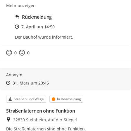
Mehr anzeigen
Rückmeldung
Zeitpunkt des Erstellens
7. April um 14:50
Der Bauhof wurde informiert.
0
0
Anonym
Zeitpunkt des Erstellens
Zeitpunkt des Erstellens
Zur Äußerung
31. März um 20:45
Kategorie
Status
Straßen und Wege
In Bearbeitung
Straßenlaternen ohne Funktion
Ort
32839 Steinheim, Auf der Stiegel
Die Straßenlaternen sind ohne Funktion.