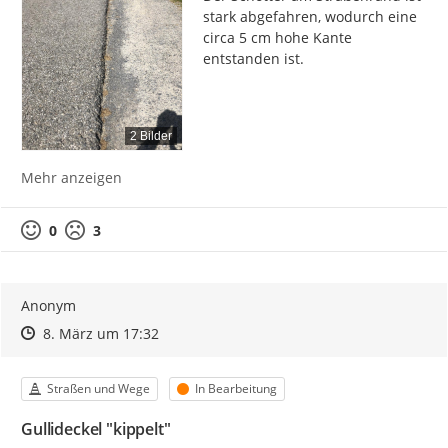
stark abgefahren, wodurch eine 
circa 5 cm hohe Kante 
entstanden ist.
2 Bilder
Mehr anzeigen
0
3
Anonym
Zeitpunkt des Erstellens
Zeitpunkt des Erstellens
Zur Äußerung
8. März um 17:32
Kategorie
Status
Straßen und Wege
In Bearbeitung
Gullideckel "kippelt"