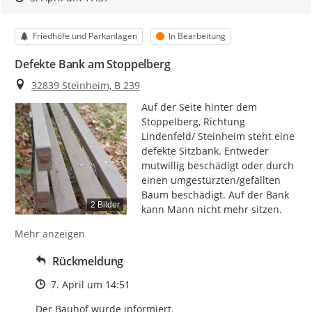
Kategorie
Status
Friedhöfe und Parkanlagen
In Bearbeitung
Defekte Bank am Stoppelberg
Ort
32839 Steinheim, B 239
Auf der Seite hinter dem 
Stoppelberg, Richtung 
Lindenfeld/ Steinheim steht eine 
defekte Sitzbank. Entweder 
mutwillig beschädigt oder durch 
einen umgestürzten/gefällten 
Baum beschädigt. Auf der Bank 
2 Bilder
kann Mann nicht mehr sitzen.
Mehr anzeigen
Rückmeldung
Zeitpunkt des Erstellens
7. April um 14:51
Der Bauhof wurde informiert.