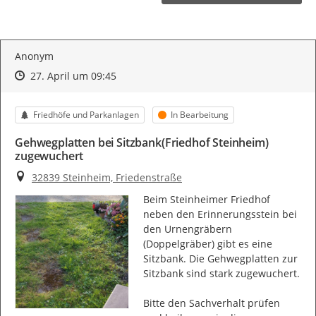
Anonym
Zeitpunkt des Erstellens
Zeitpunkt des Erstellens
Zur Äußerung
27. April um 09:45
Kategorie
Status
Friedhöfe und Parkanlagen
In Bearbeitung
Gehwegplatten bei Sitzbank(Friedhof Steinheim)
zugewuchert
Ort
32839 Steinheim, Friedenstraße
Beim Steinheimer Friedhof 
neben den Erinnerungsstein bei 
den Urnengräbern 
(Doppelgräber) gibt es eine 
Sitzbank. Die Gehwegplatten zur 
Sitzbank sind stark zugewuchert.

Bitte den Sachverhalt prüfen 