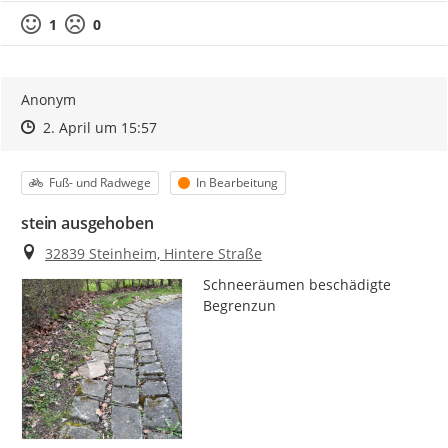
1
0
Anonym
Zeitpunkt des Erstellens
Zeitpunkt des Erstellens
Zur Äußerung
2. April um 15:57
Kategorie
Status
Fuß- und Radwege
In Bearbeitung
stein ausgehoben
Ort
32839 Steinheim, Hintere Straße
Schneeräumen beschädigte 
Begrenzun