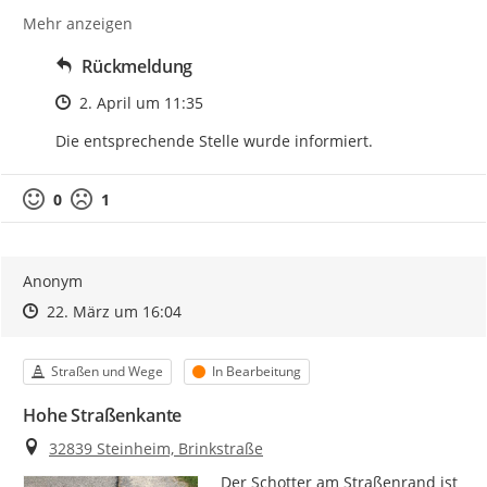
Mehr anzeigen
Rückmeldung
Zeitpunkt des Erstellens
2. April um 11:35
Die entsprechende Stelle wurde informiert.
0
1
Anonym
Zeitpunkt des Erstellens
Zeitpunkt des Erstellens
Zur Äußerung
22. März um 16:04
Kategorie
Status
Straßen und Wege
In Bearbeitung
Hohe Straßenkante
Ort
32839 Steinheim, Brinkstraße
Der Schotter am Straßenrand ist 