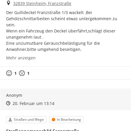
Ort
32839 Steinheim, Franzstraße
Der Gullideckel Franzstraße 1/3 wackelt .Bei  
Gehölzschnittarbeiten scheint etwas untergekommen zu 
sein.

Wenn ein Fahrzeug den Deckel überfährt,schlägt dieser 
unangenehm laut .

Eine unzumutbare Geräuschbelästigung für die 
Anwohner,bitte umgehend beseitigen.
Mehr anzeigen
1
1
Anonym
Zeitpunkt des Erstellens
Zeitpunkt des Erstellens
Zur Äußerung
20. Februar um 13:14
Kategorie
Status
Straßen und Wege
In Bearbeitung