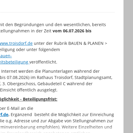
mit den Begründungen und den wesentlichen, bereits
ellungnahmen in der Zeit
vom 06.07.2026 bis
www.troisdorf.de
unter der Rubrik BAUEN & PLANEN >
eiligung oder unter folgendem
bauen-
eitsbeteiligung
veröffentlicht.
im Internet werden die Planunterlagen während der
 bis 07.08.2026) im Rathaus Troisdorf, Stadtplanungsamt,
rf, 3. Obergeschoss, Gebäudeteil C während der
insicht öffentlich ausgelegt.
ichkeit - Beteiligungsfrist:
per E-Mail an die
f.de
.
Ergänzend besteht die Möglichkeit zur Einreichung
die o.g. Adresse und zur Abgabe von Stellungnahmen zur
Terminvereinbarung empfohlen). Weitere Einzelheiten und