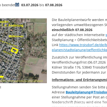
Zeitraum
h beendet
03.07.2026
bis
07.08.2026
Die Bauleitplanentwürfe werden 
vorliegenden umweltbezogenen St
einschließlich 07.08.2026
auf der städtischen Internetseite
Stadtplanung > Öffentlichkeitsbet
Link
https://www.troisdorf.de/de/
planen/stadtplanung/oeffentlichk
Zusätzlich zur Veröffentlichung 
Veröffentlichungsfrist (06.07.2026
Kölner Straße 176, 53840 Troisdo
Dienststunden für jedermann zur E
Informations- und Erörterungsmögl
g
Stellungnahmen senden Sie bitte 
Adresse
Bauleitplanung@Troisdor
einer Stellungnahme per Post an 
Niederschrift (hierzu wird eine 