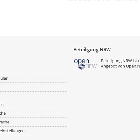
Hinweise entnehmen Sie bitte de
Bekanntmachung.
Beteiligung NRW
Beteiligung NRW ist 
Angebot von
Open.
ular
eit
che
rache
einstellungen