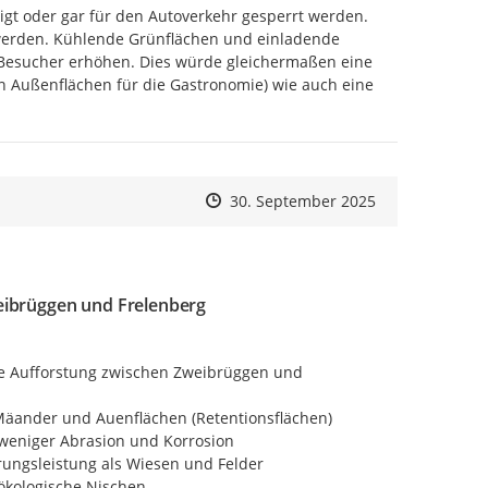
gt oder gar für den Autoverkehr gesperrt werden. 
werden. Kühlende Grünflächen und einladende 
Besucher erhöhen. Dies würde gleichermaßen eine 
n Außenflächen für die Gastronomie) wie auch eine 
Zeitpunkt des Erstellens
Zeitpunkt des Erstellens
Zur Äußerung
30. September 2025
eibrüggen und Frelenberg
e Aufforstung zwischen Zweibrüggen und 
Mäander und Auenflächen (Retentionsflächen)

weniger Abrasion und Korrosion

ungsleistung als Wiesen und Felder

ökologische Nischen
