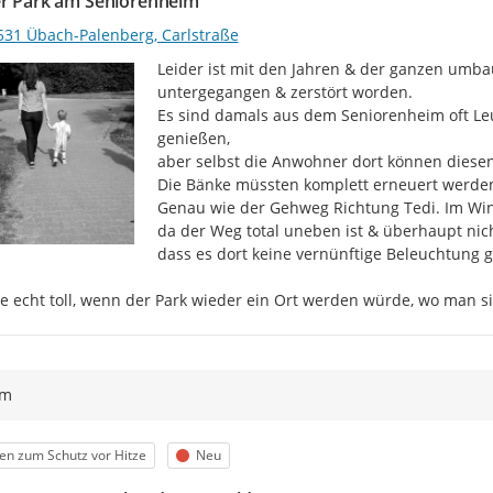
er Park am Seniorenheim
531 Übach-Palenberg, Carlstraße
Leider ist mit den Jahren & der ganzen umbaut
untergegangen & zerstört worden.

Es sind damals aus dem Seniorenheim oft Leu
genießen,

aber selbst die Anwohner dort können diesen
Die Bänke müssten komplett erneuert werden, 
Genau wie der Gehweg Richtung Tedi. Im Winter
da der Weg total uneben ist & überhaupt nic
dass es dort keine vernünftige Beleuchtung gi
e echt toll, wenn der Park wieder ein Ort werden würde, wo man sic
ym
egorie
Status
en zum Schutz vor Hitze
Neu