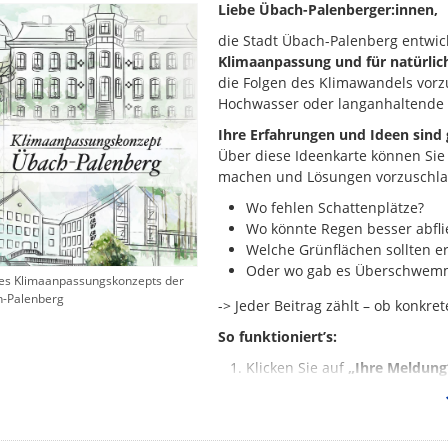
Liebe Übach-Palenberger:innen,
die Stadt Übach-Palenberg entwick
Klimaanpassung und für natürlic
die Folgen des Klimawandels vorzu
Hochwasser oder langanhaltende 
Ihre Erfahrungen und Ideen sind 
Über diese Ideenkarte können Sie 
machen und Lösungen vorzuschla
Wo fehlen Schattenplätze?
Wo könnte Regen besser abfl
Welche Grünflächen sollten e
Oder wo gab es Überschwemmu
des Klimaanpassungskonzepts der
h-Palenberg
-> Jeder Beitrag zählt – ob konkr
So funktioniert’s:
Klicken Sie auf
„Ihre Meldung
Markieren Sie den Ort, den Ihr 
dem Rathausplatz), wenn er k