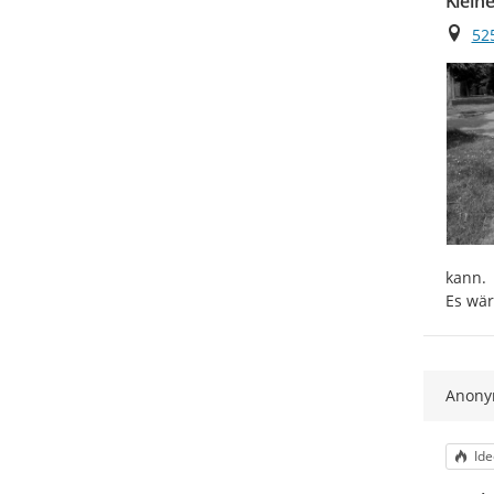
Klein
Ort
52
kann.

Es wär
Anon
Kat
Ide