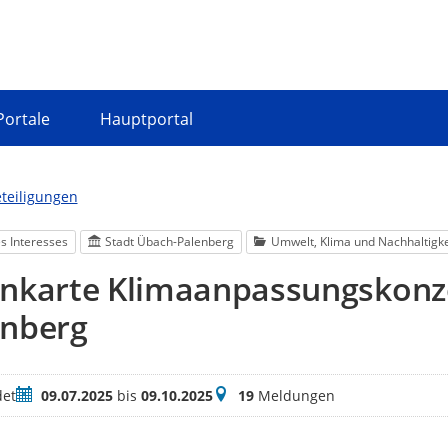
Portale
Hauptportal
eteiligungen
s Interesses
Stadt Übach-Palenberg
Umwelt, Klima und Nachhaltigke
enkarte Klimaanpassungskonz
enberg
Zeitraum
Meldungen
et
09.07.2025
bis
09.10.2025
19
Meldungen