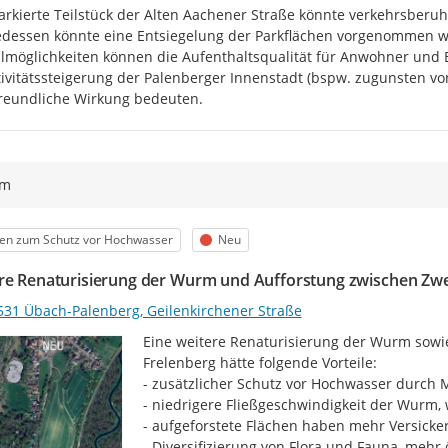
rkierte Teilstück der Alten Aachener Straße könnte verkehrsberuhi
edessen könnte eine Entsiegelung der Parkflächen vorgenommen 
lmöglichkeiten können die Aufenthaltsqualität für Anwohner und 
tivitätssteigerung der Palenberger Innenstadt (bspw. zugunsten vo
reundliche Wirkung bedeuten.
ym
egorie
Status
en zum Schutz vor Hochwasser
Neu
re Renaturisierung der Wurm und Aufforstung zwischen Zw
531 Übach-Palenberg, Geilenkirchener Straße
Eine weitere Renaturisierung der Wurm sowi
Frelenberg hätte folgende Vorteile:

- zusätzlicher Schutz vor Hochwasser durch 
- niedrigere Fließgeschwindigkeit der Wurm, 
- aufgeforstete Flächen haben mehr Versicker
- Diversifizierung von Flora und Fauna, mehr 