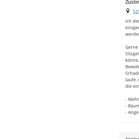
Zusti
Ort
52
Ich de
einige
werden
Gerne 
Sitzge
könne,
Bewohn
Schade
laufe,
die ein
- Mehr
- Bäum
- Ange
Anon