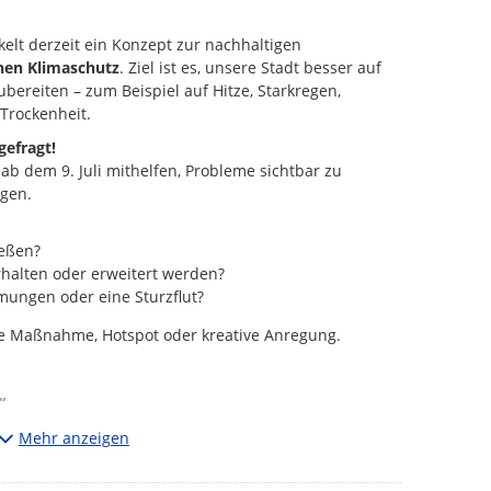
elt derzeit ein Konzept zur nachhaltigen
hen Klimaschutz
. Ziel ist es, unsere Stadt besser auf
bereiten – zum Beispiel auf Hitze, Starkregen,
Trockenheit.
gefragt!
ab dem 9. Juli mithelfen, Probleme sichtbar zu
gen.
ießen?
rhalten oder erweitert werden?
ngen oder eine Sturzflut?
ete Maßnahme, Hotspot oder kreative Anregung.
“
Vorschlag betrifft – oder platzieren Sie ihn (z. B. auf
Mehr anzeigen
einen festen Ort hat