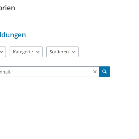
Wählen Sie eine passende
Ka
orien
Beschreiben Sie Ihre Idee mög
Sie können gerne auch
Fotos
Mit einem Klick auf
„Meldung
ldungen
Alle Meldungen werden geprüft un
Klimaanpassungskonzept der Stadt
Kategorie
Sortieren
auch bestehende Vorschläge mit e
e verfügbar. Benutzen Sie "Pfeiltaste oben" und "Pfeiltaste unten"
5 Einträge verfügbar. Benutzen Sie "Pfeiltaste oben" und "Pfe
2 Einträge verfügbar. Benutzen Sie "Pfeiltas
Ich freue mich auf Ihre Beiträge f
ch Meldungen und Kommentaren
Ihre Klimaanpassungsmanagerin
Denise Schatten