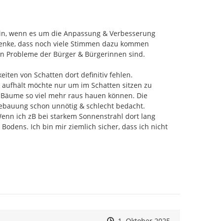
sein, wenn es um die Anpassung & Verbesserung 
denke, dass noch viele Stimmen dazu kommen 
 Probleme der Bürger & Bürgerinnen sind.

en von Schatten dort definitiv fehlen.

 aufhält möchte nur um im Schatten sitzen zu 
m Bäume so viel mehr raus hauen können. Die 
bauung schon unnötig & schlecht bedacht. 
nn ich zB bei starkem Sonnenstrahl dort lang 
dens. Ich bin mir ziemlich sicher, dass ich nicht 
Zeitpunkt des Erstellens
Zeitpunkt des Erstellens
Zur Äußerung
1. Oktober 2025