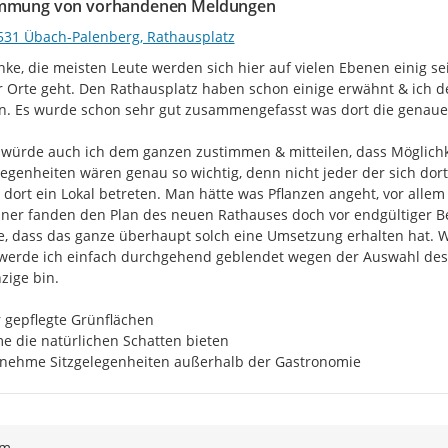
mmung von vorhandenen Meldungen
531 Übach-Palenberg, Rathausplatz
nke, die meisten Leute werden sich hier auf vielen Ebenen einig 
r Orte geht. Den Rathausplatz haben schon einige erwähnt & ich 
. Es wurde schon sehr gut zusammengefasst was dort die genauen
würde auch ich dem ganzen zustimmen & mitteilen, dass Möglichkeit
legenheiten wären genau so wichtig, denn nicht jeder der sich dort
 dort ein Lokal betreten. Man hätte was Pflanzen angeht, vor alle
er fanden den Plan des neuen Rathauses doch vor endgültiger Be
, dass das ganze überhaupt solch eine Umsetzung erhalten hat. We
 werde ich einfach durchgehend geblendet wegen der Auswahl des Bo
zige bin.

 gepflegte Grünflächen

e die natürlichen Schatten bieten

nehme Sitzgelegenheiten außerhalb der Gastronomie
ym