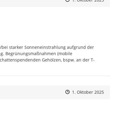
bei starker Sonneneinstrahlung aufgrund der 
tung. Begrünungsmaßnahmen (mobile 
schattenspendenden Gehölzen, bspw. an der T-
Zeitpunkt des Erstellens
Zeitpunkt des Erstellens
Zur Äußerung
1. Oktober 2025