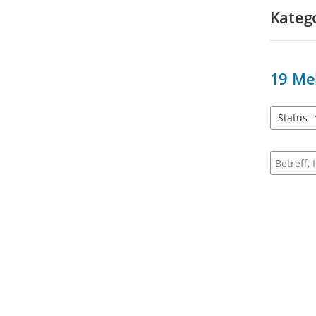
Kateg
19
Me
Status
1 Einträg
Suche na