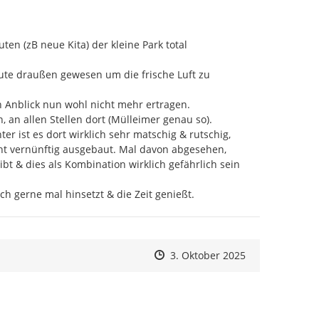
en (zB neue Kita) der kleine Park total 
te draußen gewesen um die frische Luft zu 
 Anblick nun wohl nicht mehr ertragen.

an allen Stellen dort (Mülleimer genau so).

 ist es dort wirklich sehr matschig & rutschig,

ht vernünftig ausgebaut. Mal davon abgesehen,

bt & dies als Kombination wirklich gefährlich sein 
h gerne mal hinsetzt & die Zeit genießt.
Zeitpunkt des Erstellens
Zeitpunkt des Erstellens
Zur Äußerung
3. Oktober 2025