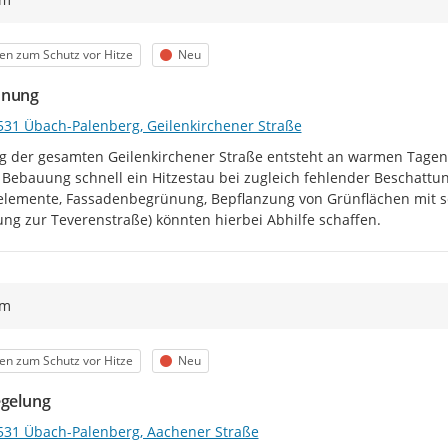
egorie
Status
en zum Schutz vor Hitze
Neu
ünung
531 Übach-Palenberg, Geilenkirchener Straße
g der gesamten Geilenkirchener Straße entsteht an warmen Tagen/
Bebauung schnell ein Hitzestau bei zugleich fehlender Beschat
elemente, Fassadenbegrünung, Bepflanzung von Grünflächen mit 
ng zur Teverenstraße) könnten hierbei Abhilfe schaffen.
ym
egorie
Status
en zum Schutz vor Hitze
Neu
egelung
531 Übach-Palenberg, Aachener Straße