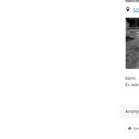
Klein
Ort
52
kann.

Es wär
Anon
Kat
Ide