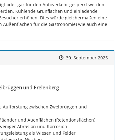
gt oder gar für den Autoverkehr gesperrt werden. 
werden. Kühlende Grünflächen und einladende 
Besucher erhöhen. Dies würde gleichermaßen eine 
n Außenflächen für die Gastronomie) wie auch eine 
Zeitpunkt des Erstellens
Zeitpunkt des Erstellens
Zur Äußerung
30. September 2025
eibrüggen und Frelenberg
e Aufforstung zwischen Zweibrüggen und 
Mäander und Auenflächen (Retentionsflächen)

weniger Abrasion und Korrosion

ungsleistung als Wiesen und Felder

ökologische Nischen
