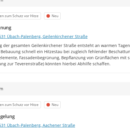
egorie
Status
en zum Schutz vor Hitze
Neu
ünung
531 Übach-Palenberg, Geilenkirchener Straße
g der gesamten Geilenkirchener Straße entsteht an warmen Tagen/
Bebauung schnell ein Hitzestau bei zugleich fehlender Beschat
elemente, Fassadenbegrünung, Bepflanzung von Grünflächen mit 
ng zur Teverenstraße) könnten hierbei Abhilfe schaffen.
ym
egorie
Status
en zum Schutz vor Hitze
Neu
egelung
531 Übach-Palenberg, Aachener Straße