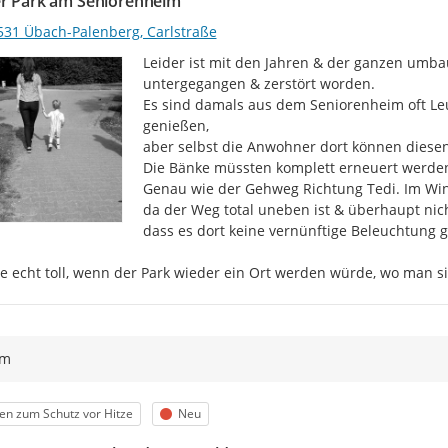
er Park am Seniorenheim
531 Übach-Palenberg, Carlstraße
Leider ist mit den Jahren & der ganzen umbaut
untergegangen & zerstört worden.

Es sind damals aus dem Seniorenheim oft Leu
genießen,

aber selbst die Anwohner dort können diesen
Die Bänke müssten komplett erneuert werden, 
Genau wie der Gehweg Richtung Tedi. Im Winter
da der Weg total uneben ist & überhaupt nic
dass es dort keine vernünftige Beleuchtung gi
e echt toll, wenn der Park wieder ein Ort werden würde, wo man sic
ym
egorie
Status
en zum Schutz vor Hitze
Neu