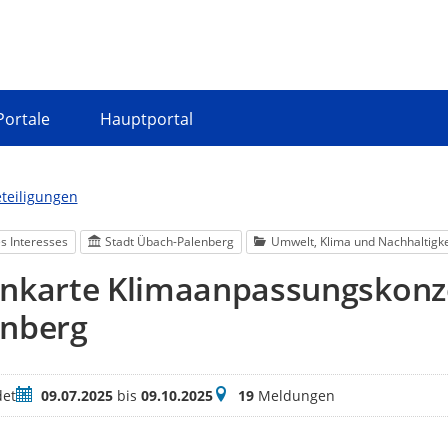
Portale
Hauptportal
eteiligungen
s Interesses
Stadt Übach-Palenberg
Umwelt, Klima und Nachhaltigke
enkarte Klimaanpassungskonz
enberg
Zeitraum
Meldungen
et
09.07.2025
bis
09.10.2025
19
Meldungen