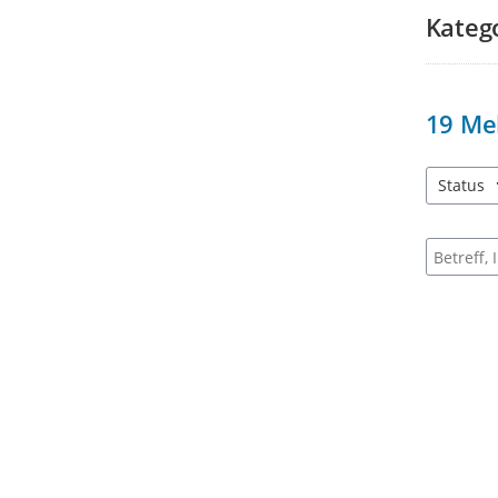
Kateg
19
Me
Status
1 Einträg
Suche na