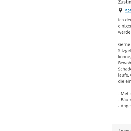
Zusti
Ort
52
Ich de
einige
werden
Gerne 
Sitzge
könne,
Bewohn
Schade
laufe,
die ein
- Mehr
- Bäum
- Ange
Anon