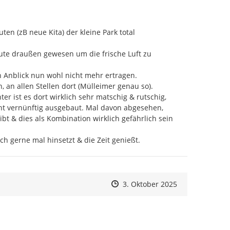
en (zB neue Kita) der kleine Park total 
te draußen gewesen um die frische Luft zu 
 Anblick nun wohl nicht mehr ertragen.

an allen Stellen dort (Mülleimer genau so).

 ist es dort wirklich sehr matschig & rutschig,

ht vernünftig ausgebaut. Mal davon abgesehen,

bt & dies als Kombination wirklich gefährlich sein 
h gerne mal hinsetzt & die Zeit genießt.
Zeitpunkt des Erstellens
Zeitpunkt des Erstellens
Zur Äußerung
3. Oktober 2025