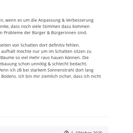
sein, wenn es um die Anpassung & Verbesserung 
denke, dass noch viele Stimmen dazu kommen 
 Probleme der Bürger & Bürgerinnen sind.

en von Schatten dort definitiv fehlen.

 aufhält möchte nur um im Schatten sitzen zu 
m Bäume so viel mehr raus hauen können. Die 
bauung schon unnötig & schlecht bedacht. 
nn ich zB bei starkem Sonnenstrahl dort lang 
dens. Ich bin mir ziemlich sicher, dass ich nicht 
Zeitpunkt des Erstellens
Zeitpunkt des Erstellens
Zur Äußerung
1. Oktober 2025