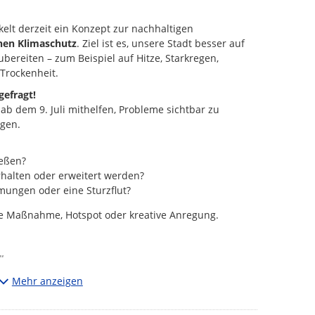
elt derzeit ein Konzept zur nachhaltigen
hen Klimaschutz
. Ziel ist es, unsere Stadt besser auf
bereiten – zum Beispiel auf Hitze, Starkregen,
Trockenheit.
gefragt!
ab dem 9. Juli mithelfen, Probleme sichtbar zu
gen.
ießen?
rhalten oder erweitert werden?
ngen oder eine Sturzflut?
ete Maßnahme, Hotspot oder kreative Anregung.
“
Vorschlag betrifft – oder platzieren Sie ihn (z. B. auf
Mehr anzeigen
einen festen Ort hat