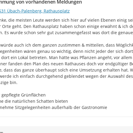
mmung von vorhandenen Meldungen
531 Übach-Palenberg, Rathausplatz
nke, die meisten Leute werden sich hier auf vielen Ebenen einig 
r Orte geht. Den Rathausplatz haben schon einige erwähnt & ich 
. Es wurde schon sehr gut zusammengefasst was dort die genauen
würde auch ich dem ganzen zustimmen & mitteilen, dass Möglichkeit
legenheiten wären genau so wichtig, denn nicht jeder der sich dort
 dort ein Lokal betreten. Man hätte was Pflanzen angeht, vor alle
er fanden den Plan des neuen Rathauses doch vor endgültiger Be
, dass das ganze überhaupt solch eine Umsetzung erhalten hat. We
 werde ich einfach durchgehend geblendet wegen der Auswahl des Bo
zige bin.

 gepflegte Grünflächen

e die natürlichen Schatten bieten

nehme Sitzgelegenheiten außerhalb der Gastronomie
ym