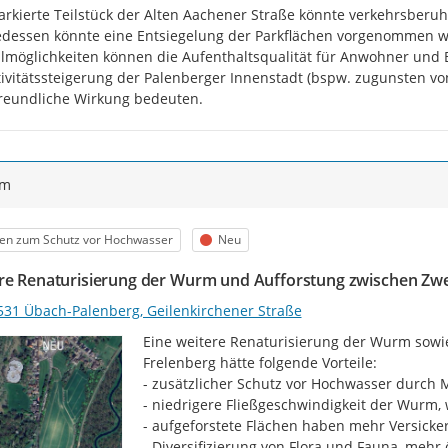
rkierte Teilstück der Alten Aachener Straße könnte verkehrsberuhi
edessen könnte eine Entsiegelung der Parkflächen vorgenommen 
lmöglichkeiten können die Aufenthaltsqualität für Anwohner und 
tivitätssteigerung der Palenberger Innenstadt (bspw. zugunsten vo
reundliche Wirkung bedeuten.
ym
egorie
Status
en zum Schutz vor Hochwasser
Neu
re Renaturisierung der Wurm und Aufforstung zwischen Zw
531 Übach-Palenberg, Geilenkirchener Straße
Eine weitere Renaturisierung der Wurm sowi
Frelenberg hätte folgende Vorteile:

- zusätzlicher Schutz vor Hochwasser durch 
- niedrigere Fließgeschwindigkeit der Wurm, 
- aufgeforstete Flächen haben mehr Versicker
- Diversifizierung von Flora und Fauna, mehr 