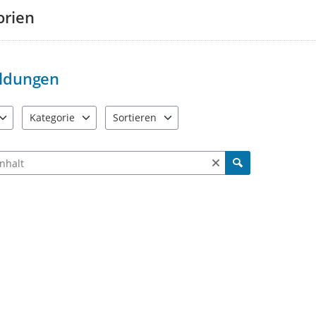
Wählen Sie eine passende
Ka
orien
Beschreiben Sie Ihre Idee mög
Sie können gerne auch
Fotos
Mit einem Klick auf
„Meldung
ldungen
Alle Meldungen werden geprüft un
Klimaanpassungskonzept der Stadt
Kategorie
Sortieren
auch bestehende Vorschläge mit e
e verfügbar. Benutzen Sie "Pfeiltaste oben" und "Pfeiltaste unten"
5 Einträge verfügbar. Benutzen Sie "Pfeiltaste oben" und "Pfe
2 Einträge verfügbar. Benutzen Sie "Pfeiltas
Ich freue mich auf Ihre Beiträge f
ch Meldungen und Kommentaren
Ihre Klimaanpassungsmanagerin
Denise Schatten