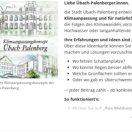
Liebe Übach-Palenberger:innen,
die Stadt Übach-Palenberg entwick
Klimaanpassung und für natürlic
die Folgen des Klimawandels vorzu
Hochwasser oder langanhaltende 
Ihre Erfahrungen und Ideen sind 
Über diese Ideenkarte können Sie 
machen und Lösungen vorzuschla
Wo fehlen Schattenplätze?
Wo könnte Regen besser abfl
Welche Grünflächen sollten e
Oder wo gab es Überschwemmu
des Klimaanpassungskonzepts der
h-Palenberg
-> Jeder Beitrag zählt – ob konkr
So funktioniert’s:
Klicken Sie auf
„Ihre Meldung
Markieren Sie den Ort, den Ihr 
dem Rathausplatz), wenn er k