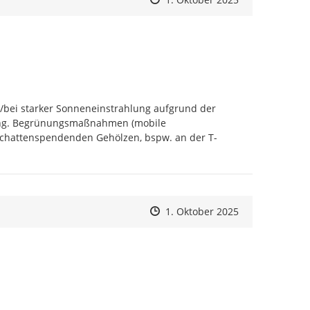
bei starker Sonneneinstrahlung aufgrund der 
tung. Begrünungsmaßnahmen (mobile 
schattenspendenden Gehölzen, bspw. an der T-
Zeitpunkt des Erstellens
Zeitpunkt des Erstellens
Zur Äußerung
1. Oktober 2025