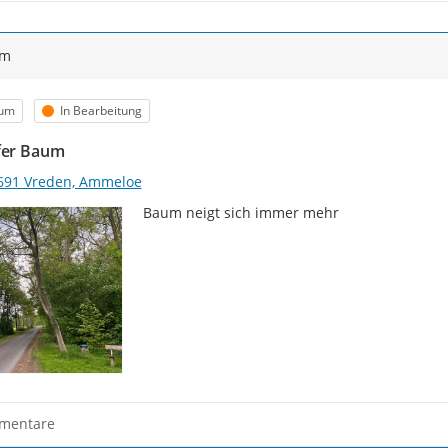
ym
egorie
Status
um
In Bearbeitung
fer Baum
691 Vreden, Ammeloe
Baum neigt sich immer mehr
mentare