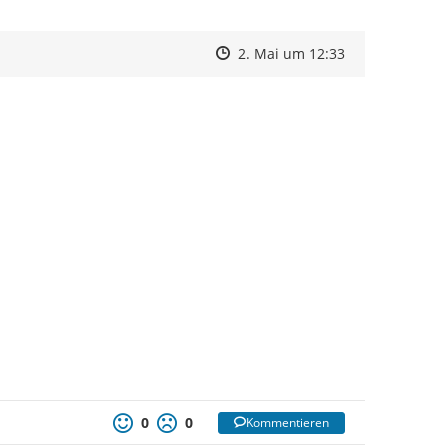
Zeitpunkt des Erstellens
Zeitpunkt des Erstellens
Zur Äußerung
2. Mai um 12:33
0
0
Kommentieren