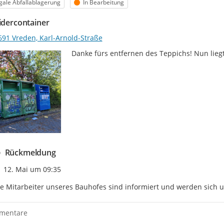
egorie
Status
egale Abfallablagerung
In Bearbeitung
eidercontainer
691 Vreden, Karl-Arnold-Straße
Danke fürs entfernen des Teppichs! Nun liegt d
Rückmeldung
Zeitpunkt des Erstellens
12. Mai um 09:35
e Mitarbeiter unseres Bauhofes sind informiert und werden sich
mentare