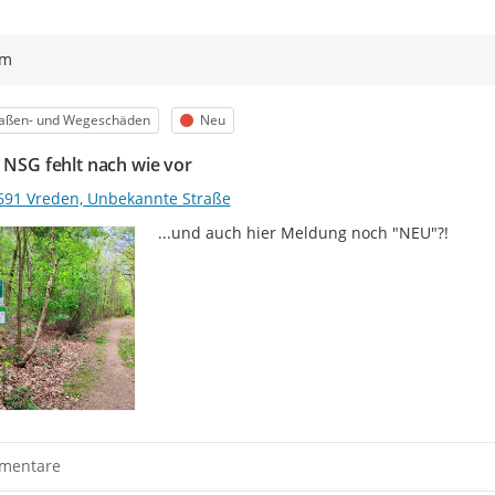
ym
egorie
Status
raßen- und Wegeschäden
Neu
d NSG fehlt nach wie vor
691 Vreden, Unbekannte Straße
...und auch hier Meldung noch "NEU"?!
mentare