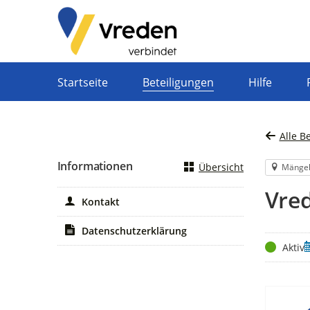
Portalnavigation
Startseite
Beteiligungen
Hilfe
Alle B
Informationen
Übersicht
Mänge
Vred
Kontakt
Datenschutzerklärung
Status
Z
Aktiv