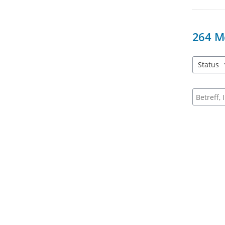
264
M
Status
3 Einträg
Suche na