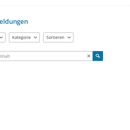
eldungen
Kategorie
Sortieren
e verfügbar. Benutzen Sie "Pfeiltaste oben" und "Pfeiltaste unten"
18 Einträge verfügbar. Benutzen Sie "Pfeiltaste oben" und "Pf
5 Einträge verfügbar. Benutzen Sie "Pfeiltas
ch Meldungen und Kommentaren