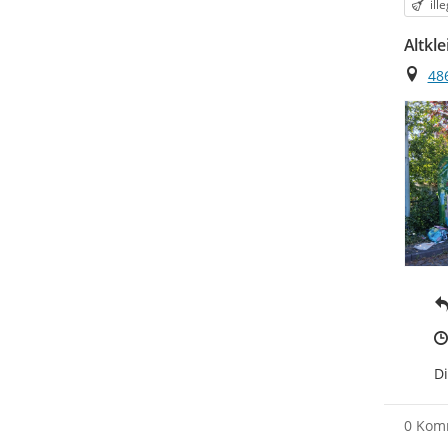
Kat
ill
Altkl
Ort
48
Di
0 Kom