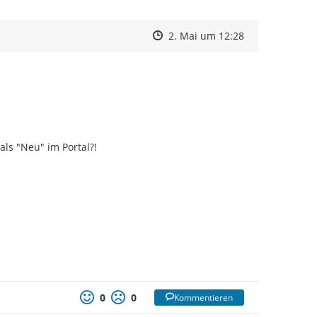
Zeitpunkt des Erstellens
Zeitpunkt des Erstellens
Zur Äußerung
2. Mai um 12:28
ls "Neu" im Portal?!

0
0
Kommentieren