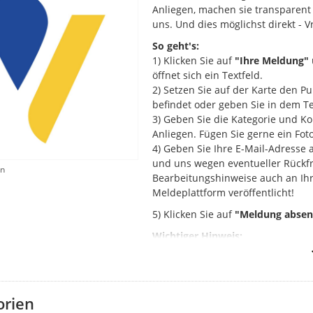
Anliegen, machen sie transparent 
uns. Und dies möglichst direkt - V
So geht's:
1) Klicken Sie auf
"Ihre Meldung"
öffnet sich ein Textfeld.
2) Setzen Sie auf der Karte den P
befindet oder geben Sie in dem Tex
3) Geben Sie die Kategorie und Ko
Anliegen. Fügen Sie gerne ein Fot
4) Geben Sie Ihre E-Mail-Adresse 
und uns wegen eventueller Rückfra
en
Bearbeitungshinweise auch an Ihre
Meldeplattform veröffentlicht!
5) Klicken Sie auf
"Meldung abse
Wichtiger Hinweis:
Sollte es sich bei Ihrem Anliegen
Gefährdung
handeln, wenden Sie s
Feuerwehr (112)
. Bitte bedenken
Weg gemeldet werden können.
orien