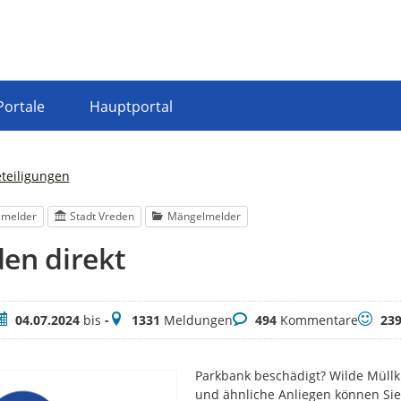
Portale
Hauptportal
eteiligungen
lmelder
Stadt Vreden
Mängelmelder
en direkt
eitraum
Meldungen
Kommentare
Bewert
04.07.2024
bis
-
1331
Meldungen
494
Kommentare
23
Parkbank beschädigt? Wilde Müll
und ähnliche Anliegen können Sie