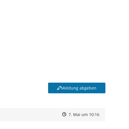
Meldung abgeben
Zeitpunkt des Erstellens
Zeitpunkt des Erstellens
Zur Äußerung
7. Mai um 10:16