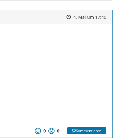
Zeitpunkt des Erstellens
Zeitpunkt des Erstellens
Zur Äußerung
4. Mai um 17:40
0
0
Kommentieren