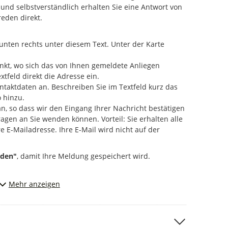
und selbstverständlich erhalten Sie eine Antwort von
reden direkt.
unten rechts unter diesem Text. Unter der Karte
unkt, wo sich das von Ihnen gemeldete Anliegen
tfeld direkt die Adresse ein.
ntaktdaten an. Beschreiben Sie im Textfeld kurz das
o hinzu.
an, so dass wir den Eingang Ihrer Nachricht bestätigen
gen an Sie wenden können. Vorteil: Sie erhalten alle
 E-Mailadresse. Ihre E-Mail wird nicht auf der
nden"
, damit Ihre Meldung gespeichert wird.
 um einen
dringenden Notfall bzw. einer akuten
Mehr anzeigen
ich bitte sofort telefonisch an die
Polizei (110) bzw.
 Sie, dass auch große Maßnahmen nicht über diesen