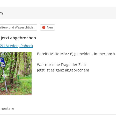
ym
egorie
Status
raßen- und Wegeschäden
Neu
d jetzt abgebrochen
691 Vreden, Rahook
Bereits Mitte März (!) gemeldet - immer noch a
War nur eine Frage der Zeit:

Jetzt ist es ganz abgebrochen!
mentare