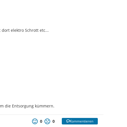
ort elektro Schrott etc...
 um die Entsorgung kümmern.
0
0
Kommentieren