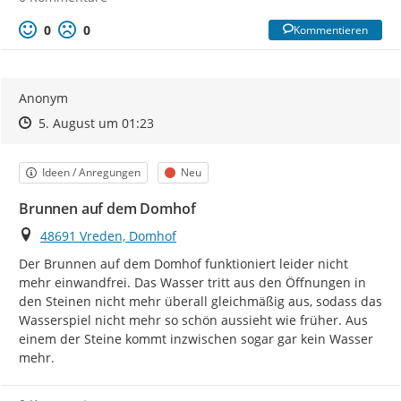
0
0
Kommentieren
Anonym
Zeitpunkt des Erstellens
Zeitpunkt des Erstellens
Zur Äußerung
5. August um 01:23
Kategorie
Status
Ideen / Anregungen
Neu
Brunnen auf dem Domhof
Ort
48691 Vreden, Domhof
Der Brunnen auf dem Domhof funktioniert leider nicht 
mehr einwandfrei. Das Wasser tritt aus den Öffnungen in 
den Steinen nicht mehr überall gleichmäßig aus, sodass das 
Wasserspiel nicht mehr so schön aussieht wie früher. Aus 
einem der Steine kommt inzwischen sogar gar kein Wasser 
mehr.