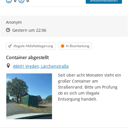
0
0
Kommentieren
Anonym
Zeitpunkt des Erstellens
Zeitpunkt des Erstellens
Zur Äußerung
Gestern um 22:06
Kategorie
Status
illegale Abfallablagerung
In Bearbeitung
Container abgestellt
Ort
48691 Vreden, Lärchenstraße
Seit über acht Monaten steht ein 
großer Container am 
Straßenrand. Bitte um Prüfung 
ob es sich um illegale 
Entsorgung handelt.