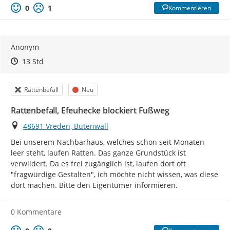
0
1
Kommentieren
Anonym
Zeitpunkt des Erstellens
Zeitpunkt des Erstellens
Zur Äußerung
13 Std
Kategorie
Status
Rattenbefall
Neu
Rattenbefall, Efeuhecke blockiert Fußweg
Ort
48691 Vreden, Butenwall
Bei unserem Nachbarhaus, welches schon seit Monaten 
leer steht, laufen Ratten. Das ganze Grundstück ist 
verwildert. Da es frei zugänglich ist, laufen dort oft 
"fragwürdige Gestalten", ich möchte nicht wissen, was diese 
dort machen. Bitte den Eigentümer informieren.
0 Kommentare