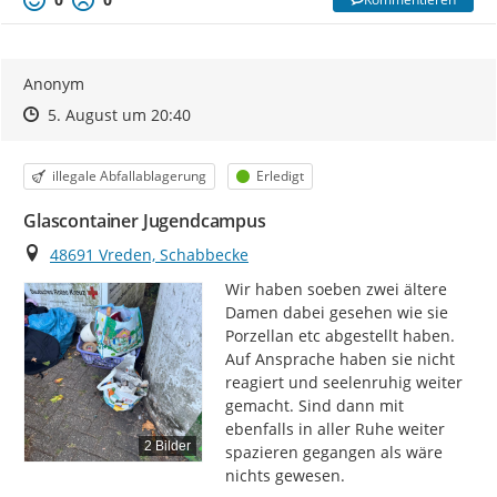
Anonym
Zeitpunkt des Erstellens
Zeitpunkt des Erstellens
Zur Äußerung
5. August um 20:40
Kategorie
Status
illegale Abfallablagerung
Erledigt
Glascontainer Jugendcampus
Ort
48691 Vreden, Schabbecke
Wir haben soeben zwei ältere 
Damen dabei gesehen wie sie 
Porzellan etc abgestellt haben. 
Auf Ansprache haben sie nicht 
reagiert und seelenruhig weiter 
gemacht. Sind dann mit 
ebenfalls in aller Ruhe weiter 
2 Bilder
spazieren gegangen als wäre 
nichts gewesen.