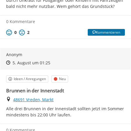
durch Unkraut für Fußgänger oder Kindern mit Fahrzeugen 
bald nicht mehr nutzbar. Wem gehört das Grundstück?
0 Kommentare
0
2
Kommentieren
Anonym
Zeitpunkt des Erstellens
Zeitpunkt des Erstellens
Zur Äußerung
5. August um 01:25
Kategorie
Status
Ideen / Anregungen
Neu
Brunnen in der Innenstadt
Ort
48691 Vreden, Markt
Alle drei Brunnen in der Innenstadt sollten jetzt im Sommer 
mindestens bis 22:00 Uhr laufen.
0 Kommentare