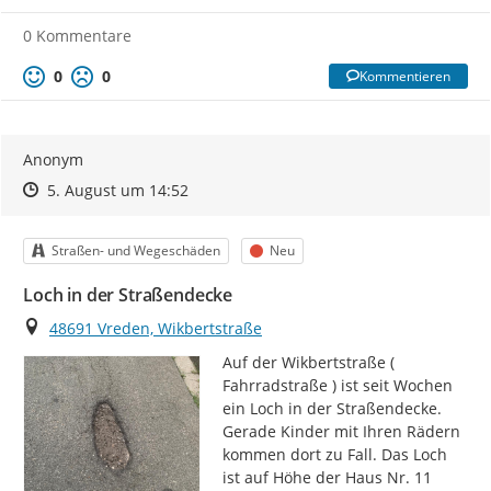
0 Kommentare
0
0
Kommentieren
Anonym
Zeitpunkt des Erstellens
Zeitpunkt des Erstellens
Zur Äußerung
5. August um 14:52
Kategorie
Status
Straßen- und Wegeschäden
Neu
Loch in der Straßendecke
Ort
48691 Vreden, Wikbertstraße
Auf der Wikbertstraße ( 
Fahrradstraße ) ist seit Wochen 
ein Loch in der Straßendecke. 
Gerade Kinder mit Ihren Rädern 
kommen dort zu Fall. Das Loch 
ist auf Höhe der Haus Nr. 11