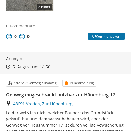
2 Bilder
0 Kommentare
0
0
Kommentieren
Anonym
Zeitpunkt des Erstellens
Zeitpunkt des Erstellens
Zur Äußerung
5. August um 14:50
Kategorie
Status
Straße / Gehweg / Radweg
In Bearbeitung
Gehweg eingeschränkt nutzbar zur Hünenburg 17
Ort
48691 Vreden, Zur Hünenburg
Leider weiß ich nicht welcher Bauherr das Grundstück 
gekauft hat und demnächst bebauen wird, aber der 
Gehweg vor Hausnummer 17 ist durch völlige Vewucherung 