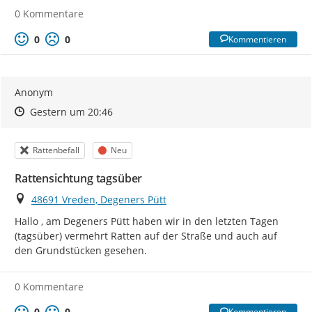
0 Kommentare
0
0
Kommentieren
Anonym
Zeitpunkt des Erstellens
Zeitpunkt des Erstellens
Zur Äußerung
Gestern um 20:46
Kategorie
Status
Rattenbefall
Neu
Rattensichtung tagsüber
Ort
48691 Vreden, Degeners Pütt
Hallo , am Degeners Pütt haben wir in den letzten Tagen 
(tagsüber) vermehrt Ratten auf der Straße und auch auf 
den Grundstücken gesehen.
0 Kommentare
0
0
Kommentieren