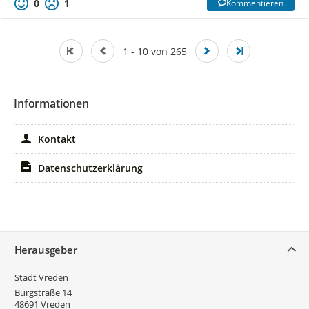
0
1
Kommentieren
1 - 10 von 265
Informationen
Kontakt
Datenschutzerklärung
Service
Herausgeber
Stadt Vreden
Burgstraße 14
48691
Vreden