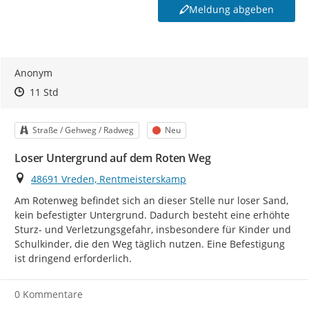
Meldung abgeben
Anonym
Zeitpunkt des Erstellens
Zeitpunkt des Erstellens
Zur Äußerung
11 Std
Kategorie
Status
Straße / Gehweg / Radweg
Neu
Loser Untergrund auf dem Roten Weg
Ort
48691 Vreden, Rentmeisterskamp
Am Rotenweg befindet sich an dieser Stelle nur loser Sand, 
kein befestigter Untergrund. Dadurch besteht eine erhöhte 
Sturz- und Verletzungsgefahr, insbesondere für Kinder und 
Schulkinder, die den Weg täglich nutzen. Eine Befestigung 
ist dringend erforderlich.
0 Kommentare