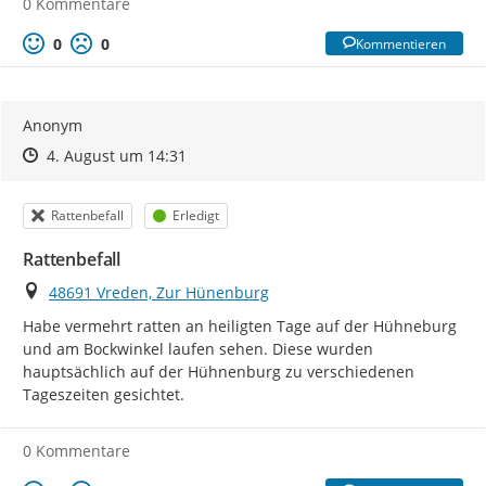
0 Kommentare
0
0
Kommentieren
Anonym
Zeitpunkt des Erstellens
Zeitpunkt des Erstellens
Zur Äußerung
4. August um 14:31
Kategorie
Status
Rattenbefall
Erledigt
Rattenbefall
Ort
48691 Vreden, Zur Hünenburg
Habe vermehrt ratten an heiligten Tage auf der Hühneburg 
und am Bockwinkel laufen sehen. Diese wurden 
hauptsächlich auf der Hühnenburg zu verschiedenen 
Tageszeiten gesichtet.
0 Kommentare