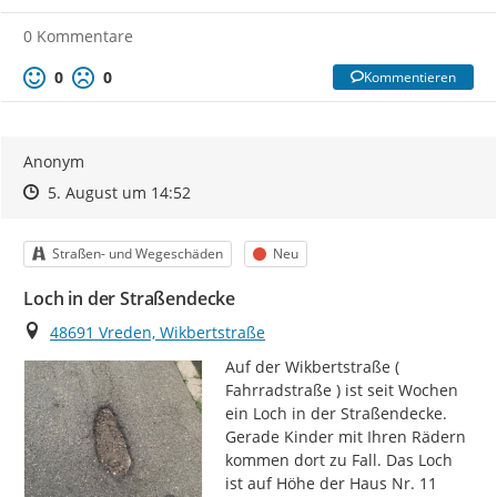
0 Kommentare
0
0
Kommentieren
Anonym
Zeitpunkt des Erstellens
Zeitpunkt des Erstellens
Zur Äußerung
5. August um 14:52
Kategorie
Status
Straßen- und Wegeschäden
Neu
Loch in der Straßendecke
Ort
48691 Vreden, Wikbertstraße
Auf der Wikbertstraße ( 
Fahrradstraße ) ist seit Wochen 
ein Loch in der Straßendecke. 
Gerade Kinder mit Ihren Rädern 
kommen dort zu Fall. Das Loch 
ist auf Höhe der Haus Nr. 11