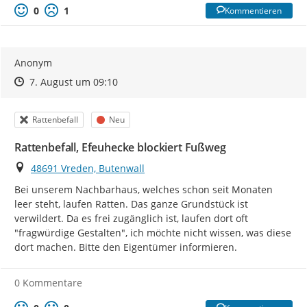
0
1
Kommentieren
Anonym
Zeitpunkt des Erstellens
Zeitpunkt des Erstellens
Zur Äußerung
7. August um 09:10
Kategorie
Status
Rattenbefall
Neu
Rattenbefall, Efeuhecke blockiert Fußweg
Ort
48691 Vreden, Butenwall
Bei unserem Nachbarhaus, welches schon seit Monaten 
leer steht, laufen Ratten. Das ganze Grundstück ist 
verwildert. Da es frei zugänglich ist, laufen dort oft 
"fragwürdige Gestalten", ich möchte nicht wissen, was diese 
dort machen. Bitte den Eigentümer informieren.
0 Kommentare