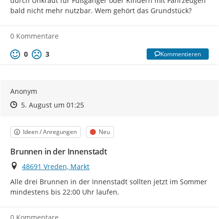
durch Unkraut für Fußgänger oder Kindern mit Fahrzeugen 
bald nicht mehr nutzbar. Wem gehört das Grundstück?
0 Kommentare
0
3
Kommentieren
Anonym
Zeitpunkt des Erstellens
Zeitpunkt des Erstellens
Zur Äußerung
5. August um 01:25
Kategorie
Status
Ideen / Anregungen
Neu
Brunnen in der Innenstadt
Ort
48691 Vreden, Markt
Alle drei Brunnen in der Innenstadt sollten jetzt im Sommer 
mindestens bis 22:00 Uhr laufen.
0 Kommentare