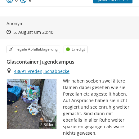
Anonym
Zeitpunkt des Erstellens
Zeitpunkt des Erstellens
Zur Äußerung
5. August um 20:40
Kategorie
Status
illegale Abfallablagerung
Erledigt
Glascontainer Jugendcampus
Ort
48691 Vreden, Schabbecke
Wir haben soeben zwei ältere 
Damen dabei gesehen wie sie 
Porzellan etc abgestellt haben. 
Auf Ansprache haben sie nicht 
reagiert und seelenruhig weiter 
gemacht. Sind dann mit 
ebenfalls in aller Ruhe weiter 
2 Bilder
spazieren gegangen als wäre 
nichts gewesen.