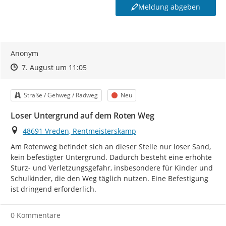
Meldung abgeben
Anonym
Zeitpunkt des Erstellens
Zeitpunkt des Erstellens
Zur Äußerung
7. August um 11:05
Kategorie
Status
Straße / Gehweg / Radweg
Neu
Loser Untergrund auf dem Roten Weg
Ort
48691 Vreden, Rentmeisterskamp
Am Rotenweg befindet sich an dieser Stelle nur loser Sand, 
kein befestigter Untergrund. Dadurch besteht eine erhöhte 
Sturz- und Verletzungsgefahr, insbesondere für Kinder und 
Schulkinder, die den Weg täglich nutzen. Eine Befestigung 
ist dringend erforderlich.
0 Kommentare