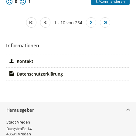
0
1
Kommentieren
1 - 10 von 264
Informationen
Kontakt
Datenschutzerklärung
Service
Herausgeber
Stadt Vreden
Burgstraße 14
48691
Vreden