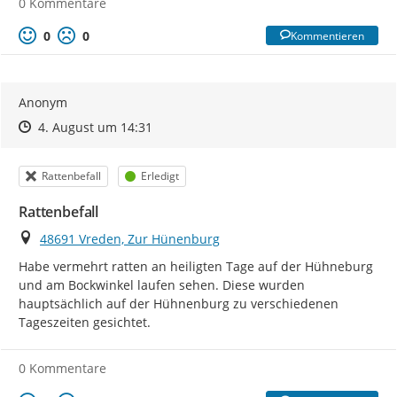
0 Kommentare
0
0
Kommentieren
Anonym
Zeitpunkt des Erstellens
Zeitpunkt des Erstellens
Zur Äußerung
4. August um 14:31
Kategorie
Status
Rattenbefall
Erledigt
Rattenbefall
Ort
48691 Vreden, Zur Hünenburg
Habe vermehrt ratten an heiligten Tage auf der Hühneburg 
und am Bockwinkel laufen sehen. Diese wurden 
hauptsächlich auf der Hühnenburg zu verschiedenen 
Tageszeiten gesichtet.
0 Kommentare