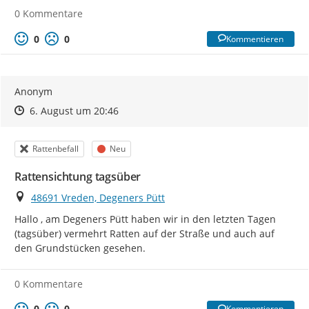
0 Kommentare
0
0
Kommentieren
Anonym
Zeitpunkt des Erstellens
Zeitpunkt des Erstellens
Zur Äußerung
6. August um 20:46
Kategorie
Status
Rattenbefall
Neu
Rattensichtung tagsüber
Ort
48691 Vreden, Degeners Pütt
Hallo , am Degeners Pütt haben wir in den letzten Tagen 
(tagsüber) vermehrt Ratten auf der Straße und auch auf 
den Grundstücken gesehen.
0 Kommentare
0
0
Kommentieren