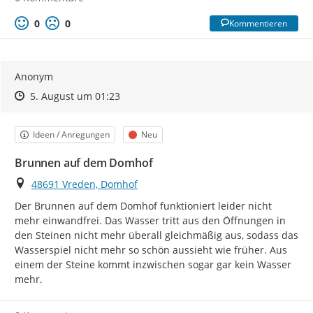
0
0
Kommentieren
Anonym
Zeitpunkt des Erstellens
Zeitpunkt des Erstellens
Zur Äußerung
5. August um 01:23
Kategorie
Status
Ideen / Anregungen
Neu
Brunnen auf dem Domhof
Ort
48691 Vreden, Domhof
Der Brunnen auf dem Domhof funktioniert leider nicht 
mehr einwandfrei. Das Wasser tritt aus den Öffnungen in 
den Steinen nicht mehr überall gleichmäßig aus, sodass das 
Wasserspiel nicht mehr so schön aussieht wie früher. Aus 
einem der Steine kommt inzwischen sogar gar kein Wasser 
mehr.