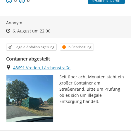
0
0
Kommentieren
Anonym
Zeitpunkt des Erstellens
Zeitpunkt des Erstellens
Zur Äußerung
6. August um 22:06
Kategorie
Status
illegale Abfallablagerung
In Bearbeitung
Container abgestellt
Ort
48691 Vreden, Lärchenstraße
Seit über acht Monaten steht ein 
großer Container am 
Straßenrand. Bitte um Prüfung 
ob es sich um illegale 
Entsorgung handelt.