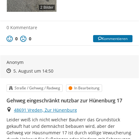
2 Bilder
0 Kommentare
0
0
Kommentieren
Anonym
Zeitpunkt des Erstellens
Zeitpunkt des Erstellens
Zur Äußerung
5. August um 14:50
Kategorie
Status
Straße / Gehweg / Radweg
In Bearbeitung
Gehweg eingeschränkt nutzbar zur Hünenburg 17
Ort
48691 Vreden, Zur Hünenburg
Leider weiß ich nicht welcher Bauherr das Grundstück 
gekauft hat und demnächst bebauen wird, aber der 
Gehweg vor Hausnummer 17 ist durch völlige Vewucherung 