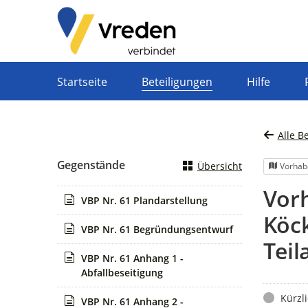
Portalnavigation
Startseite
Beteiligungen
Hilfe
Alle B
Gegenstände
Übersicht
Vorhab
Vor
VBP Nr. 61 Plandarstellung
Köck
VBP Nr. 61 Begründungsentwurf
Teil
VBP Nr. 61 Anhang 1 -
Abfallbeseitigung
Status
Kürzl
VBP Nr. 61 Anhang 2 -