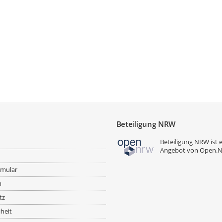
Köckelwicker Feld-Ost / Doemer 
Vreden. Der Geltungsbereich umfa
Flur 34, Flurstücke 23 tlw.,
Flur 35, Flurstücke 2 tlw., 3 tlw.
Flur 37, Flurstücke 91 tlw.,
Flur 38, Flurstücke 3 tlw., 4 tlw.
Flur 39, Flurstücke 7 tlw., 9 tlw.
Flur 40, Flurstücke 8 tlw., 9 tlw
tlw.
Flur 82, Flurstücke 6 tlw., 61 tlw
Beteiligung NRW
Der Geltungsbereich der Teil
Flurstücke in der Gemarkung Vred
Beteiligung NRW ist 
Angebot von
Open.
Flur 35, Flurstücke 51, 52,
Flur 39, Flurstücke 7, 22, 27, 29
rmular
Flur 40, Flurstücke 8, 9, 10, 11, 
m
Die Geltungsbereiche ergeben si
tz
Der Bau-, Planungs- und Umwelta
iheit
auf der Grundlage des vorliegend