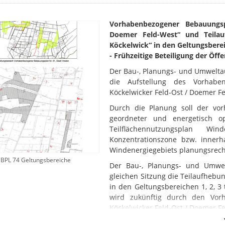
Vorhabenbezogener Bebauungs
Doemer Feld-West“ und Teila
Köckelwick“ in den Geltungsbereic
- Frühzeitige Beteiligung der Öff
Der Bau-, Planungs- und Umwelta
die Aufstellung des Vorhabe
Köckelwicker Feld-Ost / Doemer F
Durch die Planung soll der vo
geordneter und energetisch o
Teilflächennutzungsplan W
Konzentrationszone bzw. innerh
Windenergiegebiets planungsrecht
 BPL 74 Geltungsbereiche
Der Bau-, Planungs- und Umwe
gleichen Sitzung die Teilaufhebu
in den Geltungsbereichen 1, 2, 3
wird zukünftig durch den Vor
Köckelwicker Feld-Ost / Doemer Fe
Das Plangebiet des Vorhabe