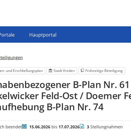
Portale
Hauptportal
eteiligungen
en- und Erschließungsplan
Stadt Vreden
Frühzeitige Beteiligung
habenbezogener B-Plan Nr. 61
elwicker Feld-Ost / Doemer F
aufhebung B-Plan Nr. 74
Zeitraum
Stellungnahmen
ich beendet
15.06.2026
bis
17.07.2026
3
Stellungnahmen