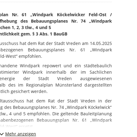
plan Nr. 61 „Windpark Köckelwicker Feld-Ost /
ufhebung des Bebauungsplanes Nr. 74 „Windpark
hen 1, 2, 3 tlw., 4 und 5
entlichkeit gem. § 3 Abs. 1 BauGB
usschuss hat dem Rat der Stadt Vreden am 14.05.2025
nbezogenen Bebauungsplanes Nr. 61 „Windpark
eld-West“ empfohlen.
rhandene Windpark repowert und ein städtebaulich
ptimierter Windpark innerhalb der im Sachlichen
indenergie der Stadt Vreden ausgewiesenen
alb des im Regionalplan Münsterland dargestellten
lich gesichert werden.
ltausschuss hat dem Rat der Stadt Vreden in der
ng des Bebauungsplanes Nr. 74 „Windpark Köckelwick“
 tlw., 4 und 5 empfohlen. Die geltende Bauleitplanung
habenbezogenen Bebauungsplan Nr. 61 „Windpark
ld-West“ ersetzt.
Mehr anzeigen
nbezogenen Bebauungsplanes Nr. 61 „Windpark