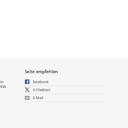
Feld-West“ liegt ca. 2 km nördlich der Ortslage von
sst folgende Flurstücke in der Gemarkung Vreden:
, 4 tlw.49 tlw., 51, 52,
, 7 tlw., 8 tlw., 56 tlw., 57 tlw.
, 11 tlw., 22 tlw., 29 tlw., 30 tlw., 31, 32 tlw.,
., 10 tlw., 11 tlw., 15 tlw., 24 tlw., 28, 30, 31, 34, 35, 36
., 62, 63 tlw., 64, 65.
Seite empfehlen
aufhebung umfasst ganz oder teilweise folgende
en:
ein
facebook
NRW
X (Twitter)
, 30, 31, 32,
E-Mail
15, 24, 28, 30, 31, 34, 35, 36.
ch aus dem Vorschaubild, ohne Maßstab.
usschuss beschloss in seiner Sitzung am 14.05.2025
en Plankonzeptes die frühzeitigen Beteiligungen der