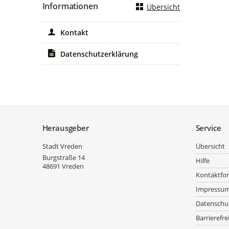
Informationen
Übersicht
Kontakt
Datenschutzerklärung
Service
Herausgeber
Service
Stadt Vreden
Übersicht
Burgstraße 14
Hilfe
48691
Vreden
Kontaktfo
Impressu
Datenschu
Barrierefre