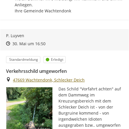
Anliegen.

Ihre Gemeinde Wachtendonk
P. Luyven
Zeitpunkt des Erstellens
Zeitpunkt des Erstellens
Zur Äußerung
30. Mai um 16:50
Kategorie
Status
Standardmeldung
Erledigt
Verkehrsschild umgeworfen
Ort
47669 Wachtendonk, Schlecker Deich
Das Schild "Vorfahrt achten" auf 
dem Dammweg im 
Kreuzungsbereich mit dem 
Schlecker Deich ist - von der 
Burgruine kommend - von 
irgendwelchen Idioten 
ausgegraben bzw.. umgeworfen 