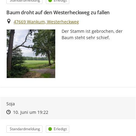
Standardmeldung
Erledigt
Baum droht auf den Westerheckweg zu fallen
Ort
47669 Wankum, Westerheckweg
Der Stamm ist gebrochen, der 
Baum steht sehr schief.
Soja
Zeitpunkt des Erstellens
Zeitpunkt des Erstellens
Zur Äußerung
10. Juni um 19:22
Kategorie
Status
Standardmeldung
Erledigt