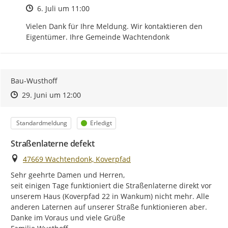
Zeitpunkt des Erstellens
6. Juli um 11:00
Vielen Dank für Ihre Meldung. Wir kontaktieren den 
Eigentümer. Ihre Gemeinde Wachtendonk
Bau-Wusthoff
Zeitpunkt des Erstellens
Zeitpunkt des Erstellens
Zur Äußerung
29. Juni um 12:00
Kategorie
Status
Standardmeldung
Erledigt
Straßenlaterne defekt
Ort
47669 Wachtendonk, Koverpfad
Sehr geehrte Damen und Herren,

seit einigen Tage funktioniert die Straßenlaterne direkt vor 
unserem Haus (Koverpfad 22 in Wankum) nicht mehr. Alle 
anderen Laternen auf unserer Straße funktionieren aber.

Danke im Voraus und viele Grüße
