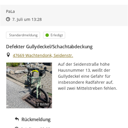
PaLa
Zeitpunkt des Erstellens
Zeitpunkt des Erstellens
Zur Äußerung
7. Juli um 13:28
Kategorie
Status
Standardmeldung
Erledigt
Defekter Gullydeckel/Schachtabdeckung
Ort
47669 Wachtendonk, Seidenstr.
Auf der Seidenstraße höhe 
Hausnummer 13, weißt der 
Gullydeckel eine Gefahr für 
insbesondere Radfahrer auf, 
weil zwei Mittelstreben fehlen.
2 Bilder
Rückmeldung