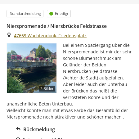
Kategorie
Status
Standardmeldung
Erledigt
Nierspromenade / Niersbrücke Feldstrasse
Ort
47669 Wachtendonk, Friedensplatz
Bei einem Spaziergang über die 
Nierspromenade ist mir der sehr 
schöne Blumenschmuck am 
Geländer der Beiden 
Niersbrücken (Feldstrasse 
/Achter de Stadt) aufgefallen.

Aber leider auch der Unterbau 
2 Bilder
der Brücken das heißt die 
verrosteten Rohre und der 
unansehnliche Beton Unterbau.

Vielleicht könnte man mit etwas Farbe das Gesamtbild der 
Nierspromenade noch attraktiver und schöner machen .
Rückmeldung