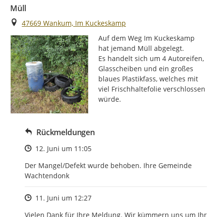
Müll
Ort
47669 Wankum, Im Kuckeskamp
Auf dem Weg Im Kuckeskamp 
hat jemand Müll abgelegt.

Es handelt sich um 4 Autoreifen, 
Glasscheiben und ein großes 
blaues Plastikfass, welches mit 
viel Frischhaltefolie verschlossen 
würde.
Rückmeldungen
Zeitpunkt des Erstellens
12. Juni um 11:05
Der Mangel/Defekt wurde behoben. Ihre Gemeinde 
Wachtendonk
Zeitpunkt des Erstellens
11. Juni um 12:27
Vielen Dank für Ihre Meldung. Wir kümmern uns um Ihr 