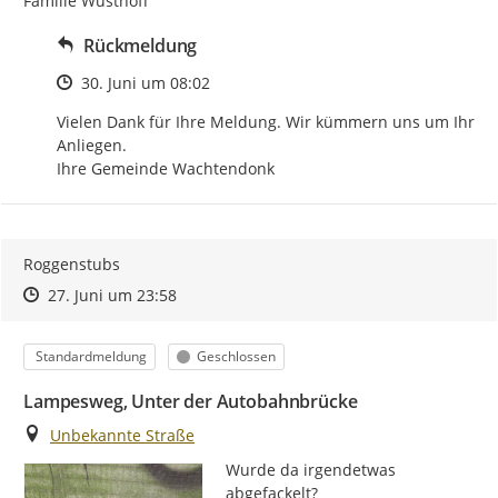
Familie Wusthoff
Rückmeldung
Zeitpunkt des Erstellens
30. Juni um 08:02
Vielen Dank für Ihre Meldung. Wir kümmern uns um Ihr 
Anliegen.

Ihre Gemeinde Wachtendonk
Roggenstubs
Zeitpunkt des Erstellens
Zeitpunkt des Erstellens
Zur Äußerung
27. Juni um 23:58
Kategorie
Status
Standardmeldung
Geschlossen
Lampesweg, Unter der Autobahnbrücke
Ort
Unbekannte Straße
Wurde da irgendetwas 
abgefackelt?