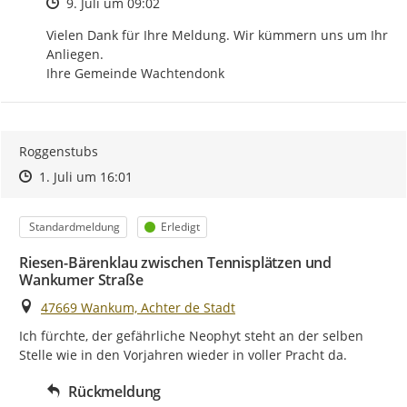
Zeitpunkt des Erstellens
9. Juli um 09:02
Vielen Dank für Ihre Meldung. Wir kümmern uns um Ihr 
Anliegen.

Ihre Gemeinde Wachtendonk
Roggenstubs
Zeitpunkt des Erstellens
Zeitpunkt des Erstellens
Zur Äußerung
1. Juli um 16:01
Kategorie
Status
Standardmeldung
Erledigt
Riesen-Bärenklau zwischen Tennisplätzen und
Wankumer Straße
Ort
47669 Wankum, Achter de Stadt
Ich fürchte, der gefährliche Neophyt steht an der selben 
Stelle wie in den Vorjahren wieder in voller Pracht da.
Rückmeldung