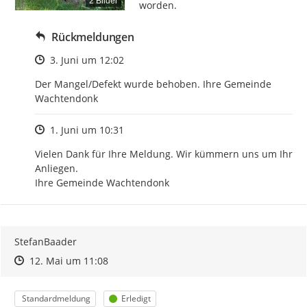
2 Bilder
worden.
Rückmeldungen
Zeitpunkt des Erstellens
3. Juni um 12:02
Der Mangel/Defekt wurde behoben. Ihre Gemeinde 
Wachtendonk
Zeitpunkt des Erstellens
1. Juni um 10:31
Vielen Dank für Ihre Meldung. Wir kümmern uns um Ihr 
Anliegen.

Ihre Gemeinde Wachtendonk
StefanBaader
Zeitpunkt des Erstellens
Zeitpunkt des Erstellens
Zur Äußerung
12. Mai um 11:08
Kategorie
Status
Standardmeldung
Erledigt