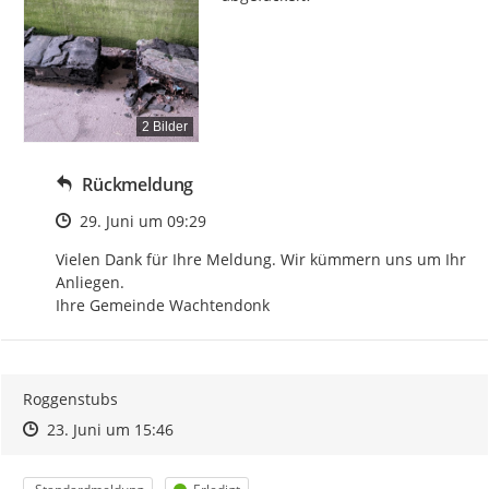
2 Bilder
Rückmeldung
Zeitpunkt des Erstellens
29. Juni um 09:29
Vielen Dank für Ihre Meldung. Wir kümmern uns um Ihr 
Anliegen.

Ihre Gemeinde Wachtendonk
Roggenstubs
Zeitpunkt des Erstellens
Zeitpunkt des Erstellens
Zur Äußerung
23. Juni um 15:46
Kategorie
Status