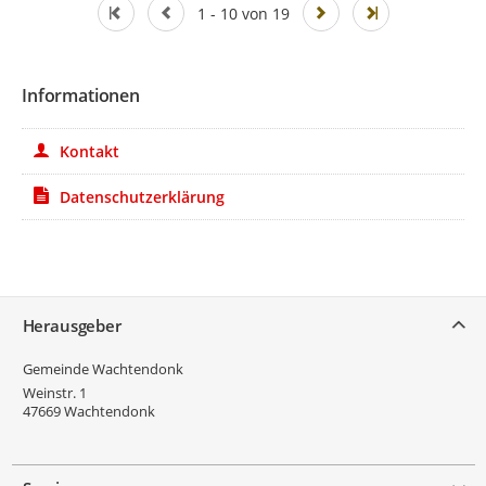
1 - 10 von 19
Informationen
Kontakt
Datenschutzerklärung
Service
Herausgeber
Gemeinde Wachtendonk
Weinstr. 1
47669
Wachtendonk