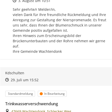
Zeitpunkt des Erstellens
3. August um 10:51
Sehr geehrte/r Melder/in,

vielen Dank für Ihre freundliche Rückmeldung und Ihre 
Anregung zur Gestaltung der Nierspromenade. Es freut 
uns sehr, dass Ihnen der Blumenschmuck in unserer 
Gemeinde positiv aufgefallen ist.

Ihren Hinweis zum Erscheinungsbild der 
Brückenunterbauten und der Rohre nehmen wir gerne 
auf.

Ihre Gemeinde Wachtendonk
Kdschulten
Zeitpunkt des Erstellens
Zeitpunkt des Erstellens
Zur Äußerung
29. Juli um 15:52
Kategorie
Status
Standardmeldung
In Bearbeitung
Trinkwasserverschwendung
Ort
47669 Wachtendonk, Schlecker Weg